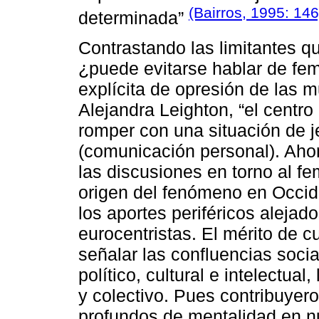
(Bairros, 1995: 14
determinada”
Contrastando las limitantes 
¿puede evitarse hablar de fe
explícita de opresión de las 
Alejandra Leighton, “el centr
romper con una situación de j
(comunicación personal). Ahor
las discusiones en torno al fe
origen del fenómeno en Occid
los aportes periféricos aleja
eurocentristas. El mérito de 
señalar las confluencias socia
político, cultural e intelectual
y colectivo. Pues contribuyer
profundos de mentalidad en 