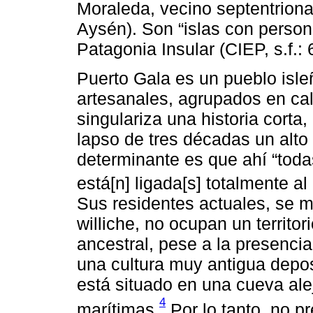
Moraleda, vecino septentriona
Aysén). Son “islas con person
Patagonia Insular (CIEP, s.f.: 
Puerto Gala es un pueblo isl
artesanales, agrupados en cal
singulariza una historia cort
lapso de tres décadas un alto
determinante es que ahí “todas
está[n] ligada[s] totalmente al
Sus residentes actuales, se 
williche, no ocupan un territor
ancestral, pese a la presenci
una cultura muy antigua depos
está situado en una cueva ale
4
marítimas.
Por lo tanto, no p