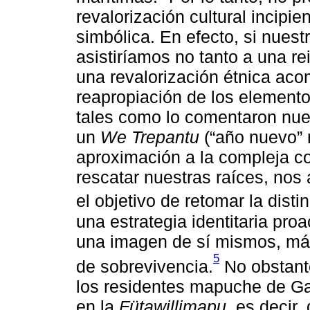
revalorización cultural incipi
simbólica. En efecto, si nuestr
asistiríamos no tanto a una rei
una revalorización étnica ac
reapropiación de los element
tales como lo comentaron nues
un
We Trepantu
(“año nuevo” 
aproximación a la compleja c
rescatar nuestras raíces, nos
el objetivo de retomar la dist
una estrategia identitaria pro
una imagen de sí mismos, más
5
de sobrevivencia.
No obstante
los residentes mapuche de Ga
en la
Fütawillimapu
, es decir,