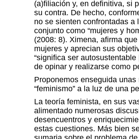
(a)filiación y, en definitiva, s
su contra. De hecho, conform
no se sienten confrontadas a 
conjunto como “mujeres y hom
(2008: 8). Ximena, afirma que
mujeres y aprecian sus objetiv
“significa ser autosustentabl
de opinar y realizarse como p
Proponemos enseguida unas re
“feminismo” a la luz de una p
La teoría feminista, en sus va
alimentado numerosas discusi
desencuentros y enriquecimien
estas cuestiones. Más bien se 
sumaria sobre el problema de