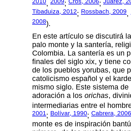
2010
2009
Cros, 2006
Juárez, 2
,
;
;
Tibaduiza, 2012
Rossbach, 2009
;
,
2008
).
En este artículo se discutirá l
palo monte y la santería, reli
Colombia. La santería es un p
finales del siglo xix, y tiene 
de los pueblos yorubas, que p
catolicismo español y el kar
mismo siglo. Este sistema de 
adoración a los
orichas
, divi
intermediarias entre el hombr
2001
Bolívar, 1990
Cabrera, 200
;
;
monte es de inspiración bantú