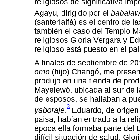
religiosos de significativa im
Agayu, dirigido por el
babala
(santeríaifá) es el centro de l
también el caso del Templo M
religiosos Gloria Vergara y Ed
religioso está puesto en el pa
A finales de septiembre de 20
omo
(hijo) Changó, me presen
produjo en una tienda de pro
Mayelewó, ubicada al sur de l
de esposos, se hallaban a puer
3
yaboraje
.
Eduardo, de origen 
paisa, habían entrado a la rel
época ella formaba parte del 
difícil situación de salud. Gl