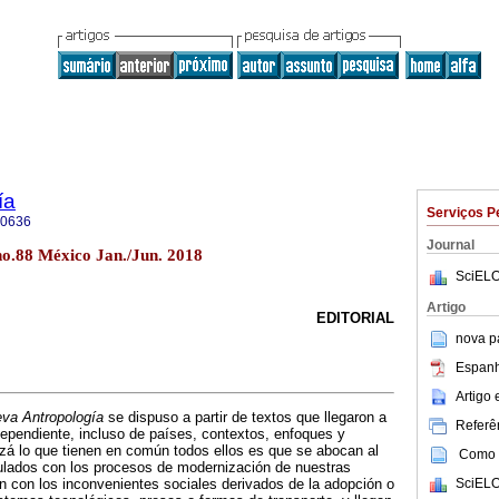
ía
Serviços P
-0636
Journal
no.88 México Jan./Jun. 2018
SciELO
Artigo
EDITORIAL
nova p
Espanh
Artigo
va Antropología
se dispuso a partir de textos que llegaron a
Referên
ependiente, incluso de países, contextos, enfoques y
izá lo que tienen en común todos ellos es que se abocan al
Como c
ulados con los procesos de modernización de nuestras
SciELO
 con los inconvenientes sociales derivados de la adopción o