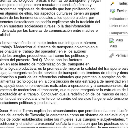
stemas tecnológicos, presas o formas de transporte, y llegan
Traduç
as mujeres indígenas para rescatar su condición étnica y
 programas regionales de desarrollo que han proliferado en
Enviar 
n algunos de ellos, los aspectos culturales tienen un papel
ación de los fenómenos sociales a los que se aluden; por
Indicadore
oxenetas tlaxcaltecas no podría explicarse sin la tradición del
ún en nuestras sociedades rurales; o la desinformación
Links rela
 derivada por las barreras de comunicación entre madres e
Compartilh
alidad.
Mais
 breve revisión de los siete textos que integran el número.
Mais
 trabajo “Modernizar el sistema de transporte colectivo en el
sionalizar el trabajo del operador”, en él los autores
de los arreglos productivos, así como los políticos y
Permali
miento del proyecto Red Q. Varios son los factores
enen en este intento de modernización del transporte en
e la lógica productiva, es la promesa de mejorar la calidad del transporte par
ugar, la reorganización del servicio de transporte en términos de oferta y dem
imación a partir de las referencias culturales que permiten la apropiación del
rramientas tecnológicas en la construcción de una estrategia de movilidad en 
es, apoyándose en entrevistas realizadas a operadores y a concesionarios, d
proceso de modernizar el transporte, que supone reorganizar la estructura de 
pacitación en el trabajo. Concluyen que la redefinición de los marcos de regul
gún la cual se coloca al cliente como centro del servicio ha generado tension
ediaciones políticas y productivas.
Oscar Montiel Torres explica las circunstancias que permitieron la constitución
ones del estado de Tlaxcala; la caracteriza como un sistema de esclavitud q
tos de poder establecidos sobre las mujeres, sus cuerpos y subjetividades. “El
ostitución y el sistema proxeneta” señala la manera en que las prácticas de e
procidad, parentesco y compadrazgo de las comunidades, lo que permite la r