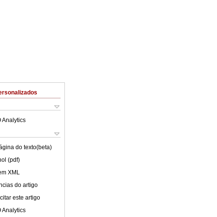
ersonalizados
 Analytics
ágina do texto(beta)
ol (pdf)
 em XML
cias do artigo
itar este artigo
 Analytics