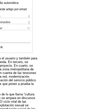
ão automática
este artigo por email
s
cionados
ar
nk
a el usuario y también para
anda. En tercero, se
 proyecto. En cuarto, se
la zona metropolitana de
an cuenta de las tensiones
la red, modernización
ación del servicio público
es que ponen a prueba la
 de lo que llama “cultura
ue se ampara en discursos
 ciclo vital de las
xplotación sexual se
eproducción social de los