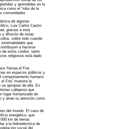
partidas y aprendidas en la
ica como el “robo de la
sus comunidades.
inámica de algunas
ráfico, Luis Carlos Castro
ad, gracias a esta
o y difusión de estas
 cultos, sobre todo cuando
s externalidades que
contribuyen a hacerse
io de estos credos, tanto
cios religiosos está dado
laza Yamaa el Fna
nas en espacios públicos y
e el comportamiento humano.
 el Fna” muestra la
e se apropian de ella. En
tistas callejeros que
 un lugar humanizado de
o y atrae su atención como
ares del mundo. El caso de
ficio energético, que
 000 km de tierras
r a la hidroeléctrica de
odelación social del