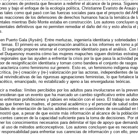
e acciones de protesta que llevaron a redefinir el alcance de la presa. Siguien
ores y bajo el enfoque de la ecología política, Christianne Evaristo de Araujo
as tales como qué pasó con las fuerzas sociales para que el proyecto del A
las reacciones de los defensores de derechos humanos hacia la temática de 
ntales mientras Belo Monte estaba en construcción. Los autores concluyen qu
ntales definitivos que no permiten remediar el daño del río y esto afecta el p
s.
en Puerto Gala (Aysén). Entre merluzas, ingeniería identitaria y sobriedades
temas. El primero es una aproximación analítica a los informes en torno a pl
 El segundo propone retomar el componente identitario para el análisis. Con
chel Duquesnoy muestra cómo las mujeres mapuches siguen distintas estrateg
egionales que las ayuden a enfrentar la crisis por la que pasa la actividad pe
r de resignificación identitaria y toman como bandera el conjunto de rasgos
r caracteriza como feminismo
sui generis
. Esto es, un feminismo indígena mapu
ítica, (re-) creación y (re-) valorización por las actoras, independientes de
l reivindicativas de las rigurosas agrupaciones feministas, lo que fortalece l
acético, emancipado, no estabilizado y ajeno a las envergaduras teóricas.
cir a medias: límites percibidos por los adultos para involucrarse en la prev
nsideran que un evento que ha marcado un cambio significativo entre adulto
o enfrentan prohibiciones y tabúes en relación con el sexo. El trabajo se abo
as que tienen las madres, el personal académico y el personal de salud sob
dades de orientación de las/os adolescentes en cuestiones de sexualidad en
mostró que, a pesar de que existe más información al alcance de la poblaci
scentes carecen de la capacidad suficiente para la toma de decisiones. Por ot
ener los conocimientos necesarios para delimitar el tipo de apoyo que demanda
 y al uso de métodos anticonceptivos. Los autores concluyen que es necesar
esponsabilidad para enfrentar sus carencias de información y con ello, prev