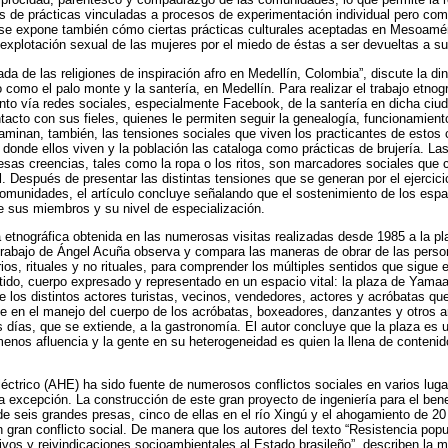
és de prácticas vinculadas a procesos de experimentación individual pero com
o se expone también cómo ciertas prácticas culturales aceptadas en Mesoamér
ior explotación sexual de las mujeres por el miedo de éstas a ser devueltas a 
ada de las religiones de inspiración afro en Medellín, Colombia”, discute la d
 como el palo monte y la santería, en Medellín. Para realizar el trabajo etnog
o vía redes sociales, especialmente Facebook, de la santería en dicha ciud
tacto con sus fieles, quienes le permiten seguir la genealogía, funcionamient
xaminan, también, las tensiones sociales que viven los practicantes de estos
r donde ellos viven y la población las cataloga como prácticas de brujería. La
sas creencias, tales como la ropa o los ritos, son marcadores sociales que 
al. Después de presentar las distintas tensiones que se generan por el ejercic
omunidades, el artículo concluye señalando que el sostenimiento de los espa
e sus miembros y su nivel de especialización.
 etnográfica obtenida en las numerosas visitas realizadas desde 1985 a la p
trabajo de Ángel Acuña observa y compara las maneras de obrar de las perso
arios, rituales y no rituales, para comprender los múltiples sentidos que sigu
ntido, cuerpo expresado y representado en un espacio vital: la plaza de Yamaa
e los distintos actores turistas, vecinos, vendedores, actores y acróbatas qu
ene en el manejo del cuerpo de los acróbatas, boxeadores, danzantes y otros ar
s días, que se extiende, a la gastronomía. El autor concluye que la plaza es
nos afluencia y la gente en su heterogeneidad es quien la llena de contenid
éctrico (AHE) ha sido fuente de numerosos conflictos sociales en varios lug
la excepción. La construcción de este gran proyecto de ingeniería para el bene
de seis grandes presas, cinco de ellas en el río Xingú y el ahogamiento de 20
gran conflicto social. De manera que los autores del texto “Resistencia popula
ivos y reivindicaciones socioambientales al Estado brasileño”, describen la m