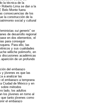
do la técnica de la
 y Roberto Lima se dan a la
HE Belo Monte fuera
las consecuencias de los
e la construcción de la
atrimonio social y cultural
 feministas
sui generis
” se
anes de desarrollo regional
 base en dos elementos, el
ias para conseguir
squera. Para ello, las
 étnicos y sus cualidades
che williche polimorfo, en
 las discusiones académicas
a aparición de un profundo
ención del embarazo
s y jóvenes es que las
ca a analizar las
re el embarazo a temprana
 la Ciudad de México y en
ón sobre métodos
ro lado, los adultos
n los jóvenes en torno al
io que tanto jóvenes como
enir el embarazo