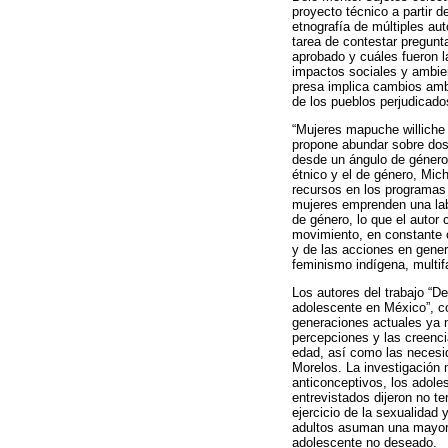
proyecto técnico a partir d
etnografía de múltiples aut
tarea de contestar pregunt
aprobado y cuáles fueron 
impactos sociales y ambie
presa implica cambios ambie
de los pueblos perjudicado
“Mujeres mapuche williche 
propone abundar sobre dos 
desde un ángulo de género.
étnico y el de género, Mi
recursos en los programas r
mujeres emprenden una labo
de género, lo que el auto
movimiento, en constante cr
y de las acciones en genera
feminismo indígena, multif
Los autores del trabajo “De
adolescente en México”, co
generaciones actuales ya n
percepciones y las creenci
edad, así como las necesi
Morelos. La investigación 
anticonceptivos, los adole
entrevistados dijeron no t
ejercicio de la sexualidad
adultos asuman una mayor r
adolescente no deseado.