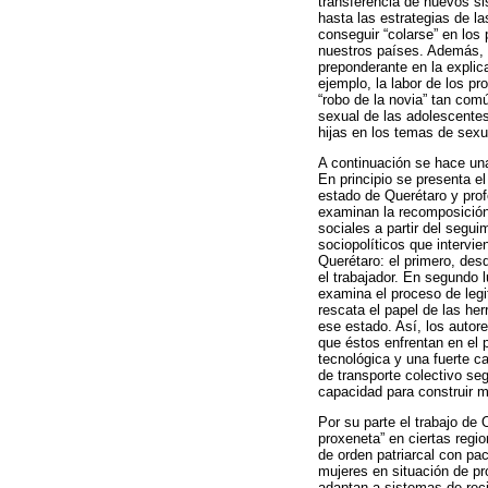
transferencia de nuevos si
hasta las estrategias de l
conseguir “colarse” en los
nuestros países. Además, e
preponderante en la explic
ejemplo, la labor de los pr
“robo de la novia” tan com
sexual de las adolescentes
hijas en los temas de sexu
A continuación se hace una
En principio se presenta el
estado de Querétaro y profe
examinan la recomposición 
sociales a partir del segui
sociopolíticos que intervi
Querétaro: el primero, desd
el trabajador. En segundo l
examina el proceso de legit
rescata el papel de las he
ese estado. Así, los autor
que éstos enfrentan en el 
tecnológica y una fuerte ca
de transporte colectivo se
capacidad para construir m
Por su parte el trabajo de 
proxeneta” en ciertas regi
de orden patriarcal con pac
mujeres en situación de pr
adaptan a sistemas de reci