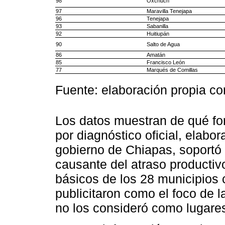
98
Oxchuch
97
Maravilla Tenejapa
96
Tenejapa
93
Sabanilla
92
Huitiupán
90
Salto de Agua
86
Amatán
85
Francisco León
77
Marqués de Comillas
Fuente: elaboración propia c
Los datos muestran de qué for
por diagnóstico oficial, elab
gobierno de Chiapas, soportó 
causante del atraso productivo
básicos de los 28 municipios
publicitaron como el foco de 
no los consideró como lugares