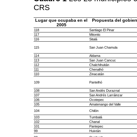
CRS
Lugar que ocupaba en el
Propuesta del gobier
2005
118
Santiago El Pinar
117
Mitontic
116
Sitalá
115
San Juan Chamula
114
Aldama
113
San Juan Cancuc
112
Chalchihuitán
111
Chenalhó
110
Zinacatán
109
Pantelhó
108
San Andés Duraznal
107
San Andrés Larráinzar
106
Ocotepec
105
Amatenango del Valle
104
Chilón
103
Tumbalá
102
Chanal
101
Pantepec
99
Huixtán