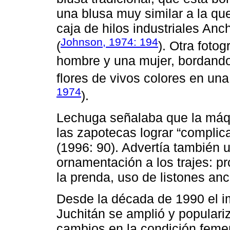
una blusa muy similar a la que
caja de hilos industriales Anc
Johnson, 1974: 194
(
). Otra foto
hombre y una mujer, bordando
flores de vivos colores en una
1974
).
Lechuga señalaba que la máqu
las zapotecas lograr “complica
(1996: 90). Advertía también 
ornamentación a los trajes: p
la prenda, uso de listones anc
Desde la década de 1990 el i
Juchitán se amplió y popularizó
cambios en la condición femen