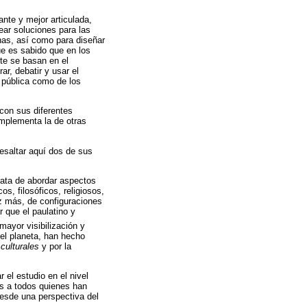
nte y mejor articulada,
ear soluciones para las
nas, así como para diseñar
ue es sabido que en los
te se basan en el
r, debatir y usar el
 pública como de los
con sus diferentes
omplementa la de otras
resaltar aquí dos de sus
rata de abordar aspectos
s, filosóficos, religiosos,
z más, de configuraciones
r que el paulatino y
ayor visibilización y
 el planeta, han hecho
 culturales
y por la
 el estudio en el nivel
es a todos quienes han
 desde una perspectiva del