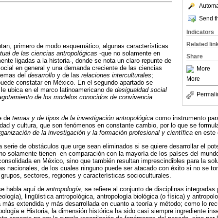
Automat
Send th
Indicators
Related lin
tan, primero de modo esquemático, algunas características
ual de las ciencias antropológicas
-que no solamente en
Share
nte ligadas a la historia-, donde se nota un claro repunte de
social en general y una demanda creciente de las ciencias
More
 temas del
desarrollo
y de las
relaciones interculturales
;
More
uede constatar en México. En el segundo apartado se
 le ubica en el marco latinoamericano de
desigualdad social
Permali
agotamiento de los modelos conocidos de convivencia
ie de
temas y de tipos de la investigación antropológica
como instrumento para
dad y cultura, que son fenómenos en constante cambio, por lo que se formul
rganización de la investigación y la formación profesional y científica
en este
 serie de obstáculos que urge sean eliminados si se quiere desarrollar el pote
e no solamente tienen -en comparación con la mayoría de los países del mundo
onsolidada en México, sino que también resultan imprescindibles para la sol
s nacionales, de los cuales ninguno puede ser atacado con éxito si no se t
grupos, sectores, regiones y características socioculturales.
se habla aquí de
antropología
, se refiere al conjunto de disciplinas integradas 
eología), lingüística antropológica, antropología biológica (o física) y antropol
na más extendida y más desarrollada en cuanto a teoría y método; como lo re
pología e Historia, la dimensión histórica ha sido casi siempre ingrediente ins