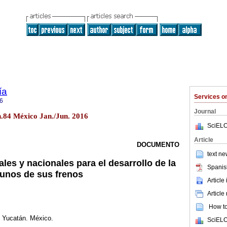
ía
Services 
6
Journal
n.84 México Jan./Jun. 2016
SciELO
Article
DOCUMENTO
text ne
les y nacionales para el desarrollo de la
Spanis
gunos de sus frenos
Article
Article
How to 
 Yucatán. México.
SciELO