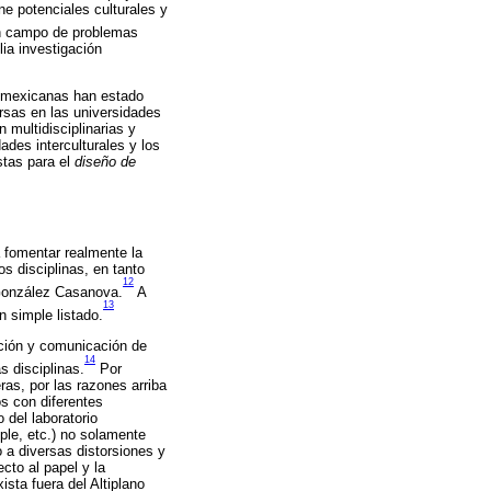
ne potenciales culturales y
un campo de problemas
ia investigación
ia mexicanas han estado
rsas en las universidades
 multidisciplinarias y
ades interculturales y los
stas para el
diseño de
 fomentar realmente la
s disciplinas, en tanto
12
 González Casanova.
A
13
n simple listado.
ción y comunicación de
14
 disciplinas.
Por
ras, por las razones arriba
s con diferentes
 del laboratorio
iple, etc.) no solamente
 a diversas distorsiones y
to al papel y la
sta fuera del Altiplano