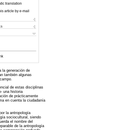
ic translation
is article by e-mail
ks
nk
 la generación de
an también algunas
 campo.
ncial de estas disciplinas
- una historia
ución de prácticamente
oma en cuenta la ciudadanía
por la antropología
ogía sociocultural, siendo
cuerda el nombre del
eparable de la antropología