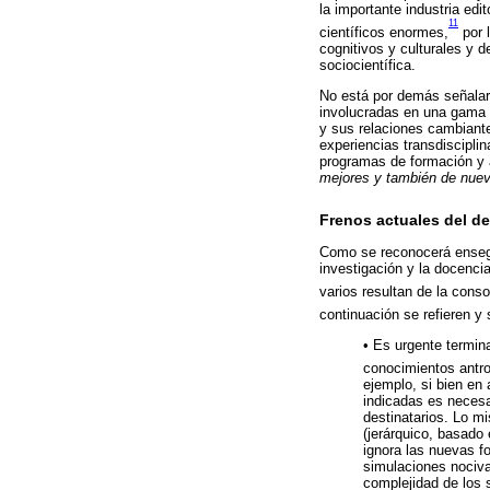
la importante industria edi
11
científicos enormes,
por 
cognitivos y culturales y 
sociocientífica.
No está por demás señalar 
involucradas en una gama 
y sus relaciones cambiantes
experiencias transdisciplin
programas de formación y a
mejores y también de nuev
Frenos actuales del des
Como se reconocerá ensegu
investigación y la docencia
varios resultan de la con
continuación se refieren y 
• Es urgente termin
conocimientos antro
ejemplo, si bien en 
indicadas es necesa
destinatarios. Lo mi
(jerárquico, basado 
ignora las nuevas f
simulaciones nociv
complejidad de los 