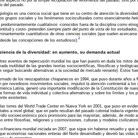
te aspecto no por la simple recopilación de fenómenos del pasado, sino por
do del pasado.
pología es una ciencia social que tiene en su centro de atención la
diversida
 los grupos sociales y los fenómenos socioculturales como esencialmente
het
 predominantemente
cualitativos
-conocidos fuera de la disciplina como etnog
entitud y costo- pretenden siempre
partir del punto de vista de los estudiados,
inantemente cuantitativos de otras ciencias sociales (que suelen acercarse 
3
 desde las concepciones de los
estudiosos
).
ciencia de la diversidad: en aumento, su demanda actual
 tres eventos de repercusión mundial los que han puesto en duda los mitos del
ada inutilidad de las grandes teorías sociocientíficas, filosóficas y teológicas)
 de seguir buscando alternativas a la sociedad de mercado reinante). Estos fue
armado de los neozapatistas chiapanecos en 1994, que puso durante años a M
n por novedosos movimientos sociales, impulsó la atención continental a los
mérica Latina, generó una importante modificación de la Constitución de nuest
 formas de vida individual y colectiva alternativas y sobre los límites y los
nte existentes.
 las torres del World Trade Center en Nueva York en 2001, que puso en evidenc
les a nivel global, que en parte resultan del pasado colonial todavía vigente
rollo socioeconómico poco promisorio para las mayorías; además, de modo al
o entre filosofías, religiones y cosmovisiones, culturas y modelos civilizatori
o-financiera mundial iniciada en 2007, que sigue sin haberse resuelto y que a
aque economías nacionales enteras del Norte desarrollado y develó las vidas 