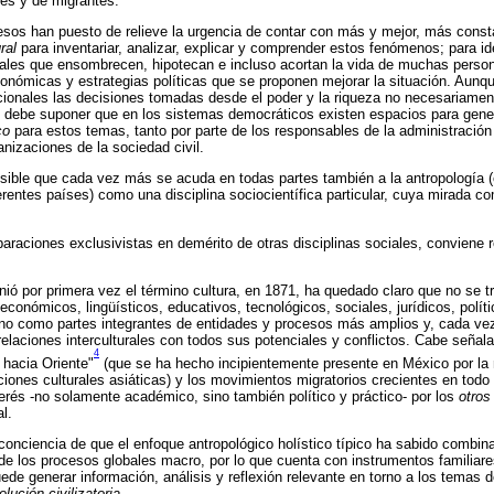
es y de migrantes.
sos han puesto de relieve la urgencia de contar con más y mejor, más consta
ral
para inventariar, analizar, explicar y comprender estos fenómenos; para id
ciales que ensombrecen, hipotecan e incluso acortan la vida de muchas perso
nómicas y estrategias políticas que se proponen mejorar la situación. Aunq
cionales las decisiones tomadas desde el poder y la riqueza no necesariamen
e debe suponer que en los sistemas democráticos existen espacios para genera
co
para estos temas, tanto por parte de los responsables de la administración
ganizaciones de la sociedad civil.
nsible que cada vez más se acuda en todas partes también a la antropología (
rentes países) como una disciplina sociocientífica particular, cuya mirada c
araciones exclusivistas en demérito de otras disciplinas sociales, conviene 
ió por primera vez el término cultura, en 1871, ha quedado claro que no se t
conómicos, lingüísticos, educativos, tecnológicos, sociales, jurídicos, político
sino como partes integrantes de entidades y procesos más amplios y, cada ve
relaciones interculturales con todos sus potenciales y conflictos. Cabe señala
4
 hacia Oriente"
(que se ha hecho incipientemente presente en México por la m
iciones culturales asiáticas) y los movimientos migratorios crecientes en todo
terés -no solamente académico, sino también político y práctico- por los
otros
l.
onciencia de que el enfoque antropológico holístico típico ha sabido combinar
s de los procesos globales macro, por lo que cuenta con instrumentos familiar
uede generar información, análisis y reflexión relevante en torno a los temas
olución civilizatoria.