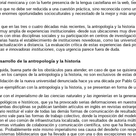
torial mexicana y con la fuerte presencia de la lengua castellana en la web
,
tie
lo que no debe ser reducida a una cuestión práctica, sino reconocida como 
de enormes oportunidades socioculturales y necesitado de la mejor y más ampl
que en las tres o cuatro décadas más recientes, la antropología y la histor
muy amplia de experiencias institucionales -desde sus ubicaciones muy dive
 con otras disciplinas sociales y su participación en centros de investigación
arias hasta el establecimiento de instituciones novedosas, como las universid
ctualización a distancia. La evaluación crítica de estas experiencias dará pi
as e innovadoras instituciones
, cuya urgencia parece fuera de duda.
arrollo de la antropología y la historia
ida, buena parte de los obstáculos para atender, en caso de que se quisiera
 en los campos de la antropología y la historia, no son exclusivos de estas do
solidación de la nueva universidad denunciada hace ya una década por Pablo
se ejemplifican con la antropología y la historia, y se presentan en forma de u
ar con el
imperialismo de las ciencias naturales y las ingenierías
en la genera
pológicos e históricos, que ya ha provocado serias deformaciones en nuestras
ambas disciplinas se publican también artículos en inglés en revistas extranje
rio restituir el valor de todas las demás formas de comunicación de resultado
smo vale para las formas de trabajo colectivo, donde la imposición del modelo
en el uso común de infraestructura localizada, con resultados de autoría múlt
ormas virtuales de colaboración y comunicación científica, sino que ha llevado
as. Probablemente este mismo imperialismo sea causa del desdeño con respec
sistemas bibliotecarios que ha llevado a que con una o dos excepciones no exi