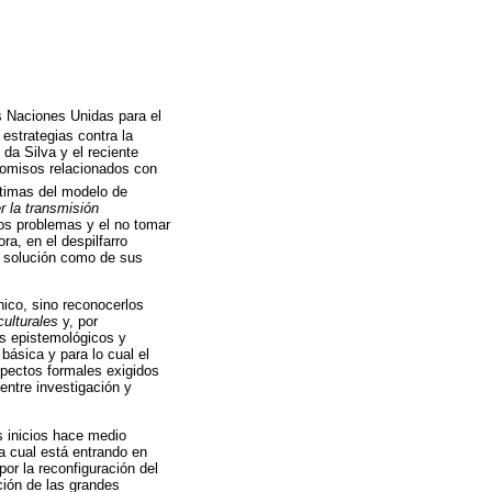
s Naciones Unidas para el
 estrategias contra la
da Silva y el reciente
romisos relacionados con
ctimas del modelo de
r la transmisión
 los problemas y el no tomar
ra, en el despilfarro
de solución como de sus
nico, sino reconocerlos
ulturales
y, por
os epistemológicos y
básica y para lo cual el
spectos formales exigidos
entre investigación y
us inicios hace medio
la cual está entrando en
or la reconfiguración del
ción de las grandes