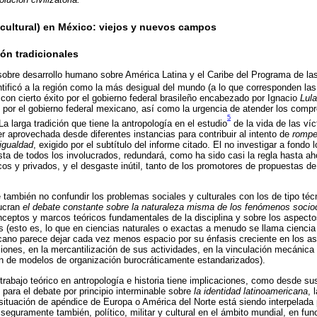
ocultural) en México: viejos y nuevos campos
ón tradicionales
 sobre desarrollo humano sobre América Latina y el Caribe del Programa de la
ntificó a la región como la más desigual del mundo (a lo que corresponden las
on cierto éxito por el gobierno federal brasileño encabezado por Ignacio
Lula
 por el gobierno federal mexicano, así como la urgencia de atender los comp
5
La larga tradición que tiene la antropología en el estudio
de la vida de las ví
er aprovechada desde diferentes instancias para contribuir al intento de
rompe
sigualdad
, exigido por el subtítulo del informe citado. El no investigar a fondo
ta de todos los involucrados, redundará, como ha sido casi la regla hasta aho
cos y privados, y el desgaste inútil, tanto de los promotores de propuestas 
 también no confundir los problemas sociales y culturales con los de tipo téc
ucran
el debate constante sobre la naturaleza misma de los fenómenos socioc
nceptos y marcos teóricos fundamentales de la disciplina y sobre los aspect
 (esto es, lo que en ciencias naturales o exactas a menudo se llama ciencia 
cano parece dejar cada vez menos espacio por su énfasis creciente en los a
ciones, en la mercantilización de sus actividades, en la vinculación mecánica 
ón de modelos de organización burocráticamente estandarizados).
l trabajo teórico en antropología e historia tiene implicaciones, como desde s
 para el debate por principio interminable sobre
la identidad latinoamericana
, 
situación de apéndice de Europa o América del Norte está siendo interpelada p
seguramente también, político, militar y cultural en el ámbito mundial, en fun