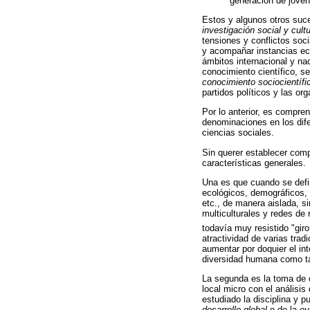
generación de jóven
Estos y algunos otros suce
investigación social y cultu
tensiones y conflictos so
y acompañar instancias eco
ámbitos internacional y na
conocimiento científico, s
conocimiento sociocientífi
partidos políticos y las or
Por lo anterior, es compre
denominaciones en los dife
ciencias sociales.
Sin querer establecer comp
características generales.
Una es que cuando se defin
ecológicos, demográficos, e
etc., de manera aislada, 
multiculturales y redes de 
todavía muy resistido "giro
atractividad de varias trad
aumentar por doquier el in
diversidad humana como ta
La segunda es la toma de c
local micro con el análisi
estudiado la disciplina y p
desarrollo global
o de la
ev