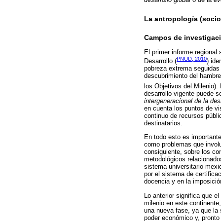
La antropología (soci
Campos de investigaci
El primer informe regional
PNUD, 2010
Desarrollo (
) ide
pobreza extrema seguidas c
descubrimiento del hambre
los Objetivos del Milenio). 
desarrollo vigente puede s
intergeneracional de la de
en cuenta los puntos de vis
continuo de recursos públi
destinatarios.
En todo esto es importante
como problemas que invol
consiguiente, sobre los co
metodológicos relacionados
sistema universitario mexi
por el sistema de certifica
docencia y en la imposici
Lo anterior significa que e
milenio en este continente,
una nueva fase, ya que la 
poder económico y, pronto 