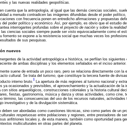
ntes y las nuevas realidades geopolíticas.
n cuenta que la antropología, al igual que las demás ciencias sociales, suel
alidad a menudo contradicen las imágenes difundidas desde el poder político, a
licaciones con frecuencia ponen en entredicho afirmaciones y propuestas defi
 del poder político y económico. Así, por ejemplo, es obvio que el estudio de
plantea interrogantes profundas sobre el
proyecto de nación
y sobre la
realida
e las ciencias sociales siempre puede ser visto equivocadamente como el estí
 su fomento se expone a la resistencia social que muchas veces los profesiona
resultados de sus pesquisas.
ión nuevos
rgentes de la actividad antropológica e histórica, se perfilan los siguientes
eciente de ambas disciplinas y los elementos señalados en el inciso anterior.
emente suene de entrada un poco raro, pero se relaciona directamente con la e
tacto cultural. Se trata del
turismo
, que constituye la tercera fuente de divisa
6
oducto interno bruto.
La apertura de más regiones al turismo nacional y extran
s ya ocasionados y previsibles, el aprovechamiento y la actualización de la i
a con sitios arqueológicos, construcciones coloniales y la historia cultural d
ares, fiestas, gastronomía, música y danza y otras actividades, como cine, te
mo término, las consecuencias del uso de los recursos naturales, actividades
o investigativo y de la divulgación sistemática.
o deben ser abordadas como cuestiones técnicas, sino como partes de un pr
rculturales respetuosas
entre poblaciones y regiones, entre prestadores de serv
 sus anfitriones locales y, de esta manera, también como oportunidad para gen
textos multiculturales en otras partes del planeta.