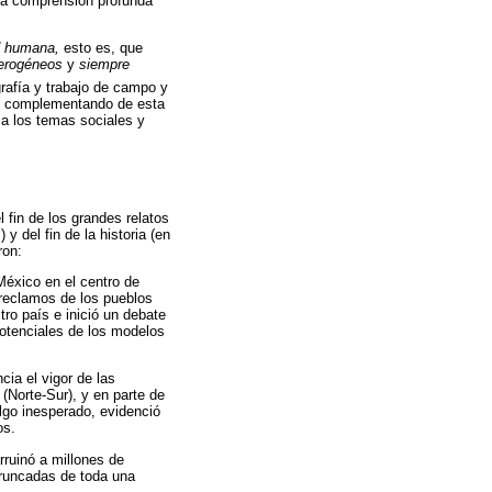
 la comprensión profunda
d humana,
esto es, que
erogéneos
y
siempre
rafía y trabajo de campo y
complementando de esta
a los temas sociales y
 fin de los grandes relatos
 y del fin de la historia (en
ron:
éxico en el centro de
 reclamos de los pueblos
ro país e inició un debate
 potenciales de los modelos
ia el vigor de las
 (Norte-Sur), y en parte de
go inesperado, evidenció
os.
rruinó a millones de
truncadas de toda una