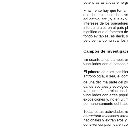
potencias asiáticas emerge
Finalmente hay que tomar e
sus descripciones de la re
educativo, etc., y sus exp
intereses de los operadores
interculturales en el país 
significa que el fomento d
fondo evitables, es decir,
perciben al comunicar los 
Campos de investigac
En cuanto a los campos eme
vinculados con el pasado r
El primero de ellos posibl
antropología, o sea, el con
de una décima parte del pr
daños sociales y ecológico
la problemática relacionad
vinculados con artes popul
exposiciones y, no en últi
permanentemente del trabaj
Todas estas actividades n
estructurar relaciones inte
nacionales y extranjeros y
convivencia pacífica en con