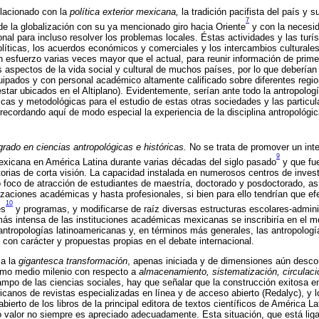
lacionado con la
política exterior mexicana,
la tradición pacifista del país y 
7
 de la globalización con su ya mencionado giro hacia Oriente
y con la necesi
ional para incluso resolver los problemas locales. Éstas actividades y las tur
íticas, los acuerdos económicos y comerciales y los intercambios culturales
un esfuerzo varias veces mayor que el actual, para reunir información de pri
s aspectos de la vida social y cultural de muchos países, por lo que deberían 
uipados y con personal académico altamente calificado sobre diferentes regi
star ubicados en el Altiplano). Evidentemente, serían ante todo la antropología
icas y metodológicas para el estudio de estas otras sociedades y las particu
 recordando aquí de modo especial la experiencia de la disciplina antropológic
rado en ciencias antropológicas e históricas.
No se trata de promover un inte
9
exicana en América Latina durante varias décadas del siglo pasado
y que fu
torias de corta visión. La capacidad instalada en numerosos centros de inves
o foco de atracción de estudiantes de maestría, doctorado y posdoctorado, a
izaciones académicas y hasta profesionales, si bien para ello tendrían que ef
10
es
y programas, y modificarse de raíz diversas estructuras escolares-admini
más intensa de las instituciones académicas mexicanas se inscribiría en el
 antropologías latinoamericanas y, en términos más generales, las antropol
 con carácter y propuestas propias en el debate internacional.
 a la
gigantesca transformación
, apenas iniciada y de dimensiones aún desco
timo medio milenio con respecto a
almacenamiento, sistematización, circulaci
ampo de las ciencias sociales, hay que señalar que la construcción exitosa 
canos de revistas especializadas en línea y de acceso abierto (Redalyc), y l
abierto de los libros de la principal editora de textos científicos de América L
o valor no siempre es apreciado adecuadamente. Esta situación, que está li