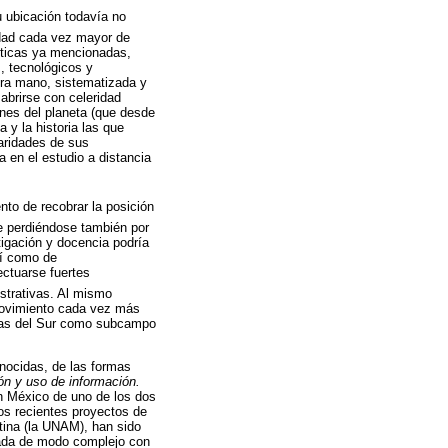
su ubicación todavía no
dad cada vez mayor de
ísticas ya mencionadas,
, tecnológicos y
mera mano, sistematizada y
abrirse con celeridad
ones del planeta (que desde
 y la historia las que
laridades de sus
a en el estudio a distancia
nto de recobrar la posición
e perdiéndose también por
tigación y docencia podría
sí como de
ectuarse fuertes
strativas. Al mismo
 movimiento cada vez más
ogías del Sur como subcampo
nocidas, de las formas
ón y uso de información.
en México de uno de los dos
os recientes proyectos de
atina (la UNAM), han sido
gada de modo complejo con