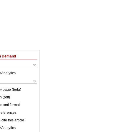
on Demand
 Analytics
w page (beta)
h (pdf)
 in xml format
 references
cite this article
 Analytics