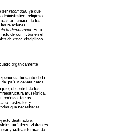
e ser
incómoda
, ya que
dministrativo, religioso,
nidas en función de los
 las relaciones
d de la democracia
. Esto
mulo de conflictos en el
les de estas disciplinas
 cuatro orgánicamente
xperiencia fundante de la
s del país y genera cerca
jero, el control de los
nfraestructura museística,
ecimonónica, temas
atro, festivales y
 todas que necesitadas
oyecto destinado a
icios turísticos, visitantes
erar y cultivar formas de