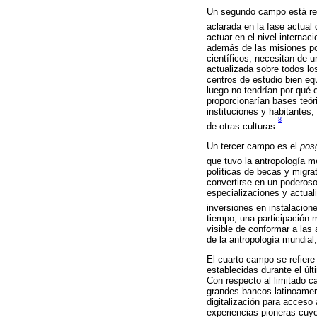
Un segundo campo está re
aclarada en la fase actual
actuar en el nivel internac
además de las misiones pol
científicos, necesitan de 
actualizada sobre todos lo
centros de estudio bien eq
luego no tendrían por qué e
proporcionarían bases teór
instituciones y habitantes,
8
de otras culturas.
Un tercer campo es el
posg
que tuvo la antropología m
políticas de becas y migra
convertirse en un poderos
especializaciones y actual
inversiones en instalacion
tiempo, una participación 
visible de conformar a las
de la antropología mundial,
El cuarto campo se refiere
establecidas durante el úl
Con respecto al limitado c
grandes bancos latinoameri
digitalización para acceso 
experiencias pioneras cuy