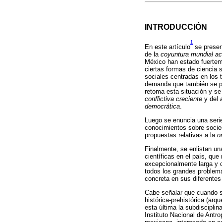
INTRODUCCIÓN
1
En este artículo
se presen
de la
coyuntura mundial act
México han estado fuerteme
ciertas formas de ciencia 
sociales centradas en los
demanda que también se p
retoma esta situación y se
conflictiva creciente
y del
democrática
.
Luego se enuncia una ser
conocimientos sobre socie
propuestas relativas a la
o
Finalmente, se enlistan una
científicas en el país, qu
excepcionalmente larga y c
todos los grandes problema
concreta en sus diferentes 
Cabe señalar que cuando 
histórica-prehistórica (arqu
esta última la subdiscipli
Instituto Nacional de Antro