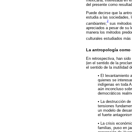
mexicana, interesada en es
del presente como resulta
Puede decirse que la antro
estudia a las sociedades,
2
cambiantes
;
sus métodos
apreciados a pesar de su l
manera los métodos predom
culturales estudiados más
La antropología como 
En retrospectiva, han sido
(en el sentido de la proclam
el sentido de la inutilidad
• El levantamiento 
quienes se interesa
indígenas en toda A
aún inconcluso sobre
democráticos realme
• La destrucción de
tensiones fundamenta
un modelo de desar
el fuerte antagonism
• La crisis económic
familias, puso en j