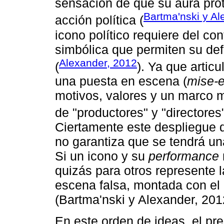
sensación de que su aura prote
Bartma'nski y Al
acción política (
icono político requiere del co
simbólica que permiten su def
Alexander, 2012
(
). Ya que artic
una puesta en escena (
mise-
motivos, valores y un marco m
de "productores" y "directores"
Ciertamente este despliegue 
no garantiza que se tendrá un
Si un icono y su
performance
quizás para otros represente 
escena falsa, montada con el o
(Bartma'nski y Alexander, 201
En este orden de ideas, el pr