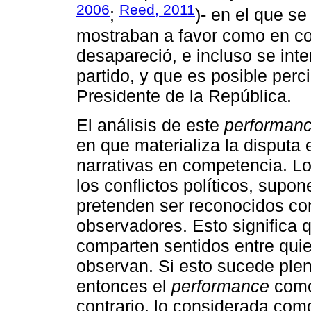
2006
Reed, 2011
;
)- en el que s
mostraban a favor como en co
desapareció, e incluso se int
partido, y que es posible perc
Presidente de la República.
El análisis de este
performan
en que materializa la disputa e
narrativas en competencia. Lo
los conflictos políticos, supo
pretenden ser reconocidos com
observadores. Esto significa 
comparten sentidos entre quie
observan. Si esto sucede plen
entonces el
performance
como 
contrario, lo considerada como