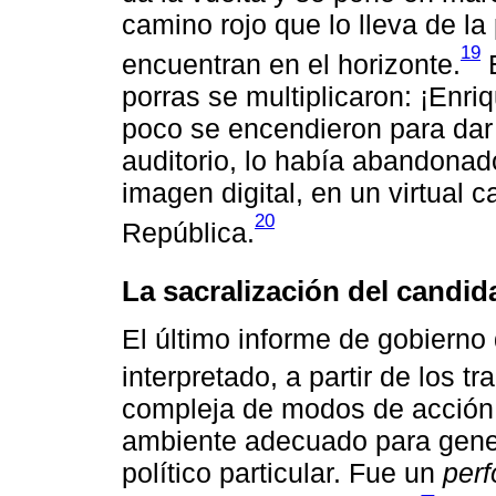
camino rojo que lo lleva de la
19
encuentran en el horizonte.
E
porras se multiplicaron: ¡Enri
poco se encendieron para dar
auditorio, lo había abandona
imagen digital, en un virtual c
20
República.
La sacralización del candid
El último informe de gobierno
interpretado, a partir de los t
compleja de modos de acción s
ambiente adecuado para genera
político particular. Fue un
per