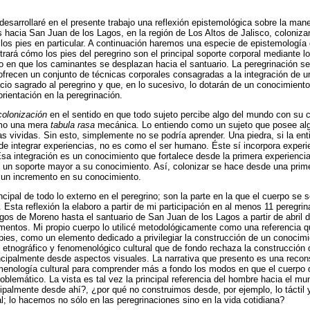
esarrollaré en el presente trabajo una reflexión epistemológica sobre la man
 hacia San Juan de los Lagos, en la región de Los Altos de Jalisco, colonizan
los pies en particular. A continuación haremos una especie de epistemología 
rará cómo los pies del peregrino son el principal soporte corporal mediante l
o en que los caminantes se desplazan hacia el santuario. La peregrinación se
 ofrecen un conjunto de técnicas corporales consagradas a la integración de u
cio sagrado al peregrino y que, en lo sucesivo, lo dotarán de un conocimient
rientación en la peregrinación.
colonización
en el sentido en que todo sujeto percibe algo del mundo con su cu
omo una mera
tabula rasa
mecánica. Lo entiendo como un sujeto que posee algo
as vividas. Sin esto, simplemente no se podría aprender. Una piedra, si la e
e integrar experiencias, no es como el ser humano. Éste sí incorpora exper
Esa integración es un conocimiento que fortalece desde la primera experienci
te un soporte mayor a su conocimiento. Así, colonizar se hace desde una prim
o un incremento en su conocimiento.
ncipal de todo lo externo en el peregrino; son la parte en la que el cuerpo se so
 Esta reflexión la elaboro a partir de mi participación en al menos 11 peregri
agos de Moreno hasta el santuario de San Juan de los Lagos a partir de abril d
mentos. Mi propio cuerpo lo utilicé metodológicamente como una referencia q
s pies, como un elemento dedicado a privilegiar la construcción de un conocimi
io etnográfico y fenomenológico cultural que de fondo rechaza la construcción
incipalmente desde aspectos visuales. La narrativa que presento es una recon
menología cultural para comprender más a fondo los modos en que el cuerpo 
oblemático. La vista es tal vez la principal referencia del hombre hacia el 
ipalmente desde ahí?, ¿por qué no construimos desde, por ejemplo, lo táctil y
al; lo hacemos no sólo en las peregrinaciones sino en la vida cotidiana?