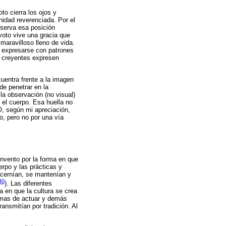
to cierra los ojos y
nidad reverenciada. Por el
nserva esa posición
voto vive una gracia que
maravilloso lleno de vida.
no expresarse con patrones
s creyentes expresen
uentra frente a la imagen
e penetrar en la
 la observación (no visual)
 el cuerpo. Esa huella no
O, según mi apreciación,
o, pero no por una vía
nvento por la forma en que
rpo y las prácticas y
ncernían, se mantenían y
40
). Las diferentes
 en que la cultura se crea
ormas de actuar y demás
nsmitían por tradición. Al