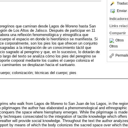
Traduc
Enviar 
Indicadore
Links rela
s peregrinos que caminan desde Lagos de Moreno hasta San
egión de Los Altos de Jalisco. Después de participar en 11
Compartir
elabora una reflexión fenomenológica y etnográfica que
cuerpo el espacio en donde lo hierofánico se manifiesta. Si
Otros
ace corporalmente, son los pies los que ofrecen un conjunto
Otros
sagradas a la integración de un conocimiento táctil que
cio sagrado al peregrino y que, en lo sucesivo, lo dotarán de
Permali
o largo del texto se analiza cómo los pies del peregrino se
soporte corporal mediante los cuales el cuerpo coloniza el
s caminantes se desplazan hacia el santuario.
cuerpo; colonización; técnicas del cuerpo; pies
pilgrims who walk from Lagos de Moreno to San Juan de los Lagos, in the region
ven pilgrimages the author has elaborated a phenomenological and ethnographic 
conquers the space where hierophany emerges. While the pilgrimage is made w
ily techniques consecrated to the integration of tactile knowledge which offers
eafter will provide social knowledge. Throughout the text the author analyzes 
pport by means of which the body colonizes the sacred space over which the