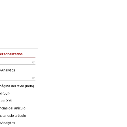
Personalizados
 Analytics
ágina del texto (beta)
l (pdf)
lo en XML
cias del artículo
itar este artículo
 Analytics