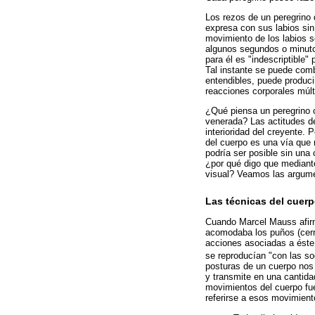
Los rezos de un peregrino d
expresa con sus labios sin
movimiento de los labios s
algunos segundos o minutos
para él es "indescriptible
Tal instante se puede combi
entendibles, puede produci
reacciones corporales múlt
¿Qué piensa un peregrino c
venerada? Las actitudes d
interioridad del creyente. 
del cuerpo es una vía que 
podría ser posible sin una
¿por qué digo que mediante
visual? Veamos las argum
Las técnicas del cuer
Cuando Marcel Mauss afirm
acomodaba los puños (cerra
acciones asociadas a éste 
se reproducían "con las so
posturas de un cuerpo nos 
y transmite en una cantida
movimientos del cuerpo fu
referirse a esos movimien