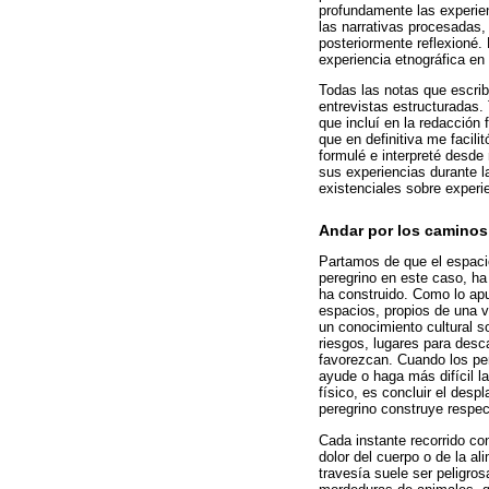
profundamente las experien
las narrativas procesadas,
posteriormente reflexioné. 
experiencia etnográfica en
Todas las notas que escrib
entrevistas estructuradas.
que incluí en la redacción
que en definitiva me facili
formulé e interpreté desde
sus experiencias durante 
existenciales sobre experi
Andar por los caminos
Partamos de que el espacio
peregrino en este caso, h
ha construido. Como lo apu
espacios, propios de una v
un conocimiento cultural s
riesgos, lugares para desc
favorezcan. Cuando los per
ayude o haga más difícil la
físico, es concluir el desp
peregrino construye respec
Cada instante recorrido co
dolor del cuerpo o de la al
travesía suele ser peligro