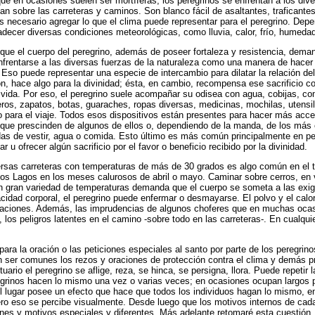
e en ocasiones suelen ser mortíferas, los peregrinos se enfrentan a los dive
n sobre las carreteras y caminos. Son blanco fácil de asaltantes, traficantes,
 es necesario agregar lo que el clima puede representar para el peregrino. Dep
decer diversas condiciones meteorológicas, como lluvia, calor, frío, humedad,
que el cuerpo del peregrino, además de poseer fortaleza y resistencia, dem
nfrentarse a las diversas fuerzas de la naturaleza como una manera de hacer
d. Eso puede representar una especie de intercambio para dilatar la relación de
n, hace algo para la divinidad; ésta, en cambio, recompensa ese sacrificio c
 vida. Por eso, el peregrino suele acompañar su odisea con agua, cobijas, co
os, zapatos, botas, guaraches, ropas diversas, medicinas, mochilas, utensili
 para el viaje. Todos esos dispositivos están presentes para hacer más acce
 que prescinden de algunos de ellos o, dependiendo de la manda, de los má
das de vestir, agua o comida. Esto último es más común principalmente en p
 u ofrecer algún sacrificio por el favor o beneficio recibido por la divinidad.
ersas carreteras con temperaturas de más de 30 grados es algo común en el 
os Lagos en los meses calurosos de abril o mayo. Caminar sobre cerros, en
on gran variedad de temperaturas demanda que el cuerpo se someta a las exig
acidad corporal, el peregrino puede enfermar o desmayarse. El polvo y el calo
naciones. Además, las imprudencias de algunos choferes que en muchas ocas
, los peligros latentes en el camino -sobre todo en las carreteras-. En cualqui
ra la oración o las peticiones especiales al santo por parte de los peregrino
n ser comunes los rezos y oraciones de protección contra el clima y demás 
ntuario el peregrino se aflige, reza, se hinca, se persigna, llora. Puede repetir
grinos hacen lo mismo una vez o varias veces; en ocasiones ocupan largos p
 lugar posee un efecto que hace que todos los individuos hagan lo mismo, en
o eso se percibe visualmente. Desde luego que los motivos internos de cada
nes y motivos especiales y diferentes. Más adelante retomaré esta cuestión.