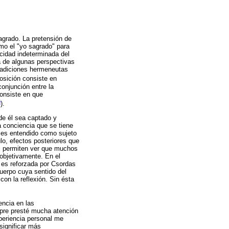
sagrado. La pretensión de
mo el "yo sagrado" para
acidad indeterminada del
a de algunas perspectivas
tradiciones hermeneutas
posición consiste en
conjunción entre la
consiste en que
5
).
de él sea captado y
a conciencia que se tiene
o es entendido como sujeto
lo, efectos posteriores que
o" permiten ver que muchos
objetivamente. En el
a es reforzada por Csordas
uerpo cuya sentido del
on la reflexión. Sin ésta
encia en las
mpre presté mucha atención
xperiencia personal me
significar más