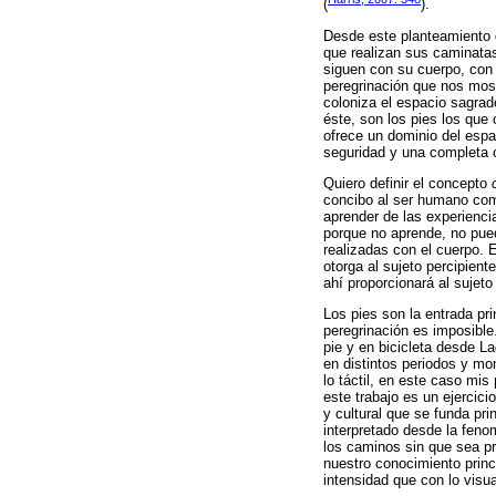
(
).
Desde este planteamiento d
que realizan sus caminatas
siguen con su cuerpo, con 
peregrinación que nos most
coloniza el espacio sagrad
éste, son los pies los que
ofrece un dominio del espa
seguridad y una completa o
Quiero definir el concepto
concibo al ser humano c
aprender de las experienci
porque no aprende, no pued
realizadas con el cuerpo. 
otorga al sujeto percipien
ahí proporcionará al sujet
Los pies son la entrada pri
peregrinación es imposible.
pie y en bicicleta desde L
en distintos periodos y mo
lo táctil, en este caso mi
este trabajo es un ejercic
y cultural que se funda pr
interpretado desde la feno
los caminos sin que sea pr
nuestro conocimiento princ
intensidad que con lo visu