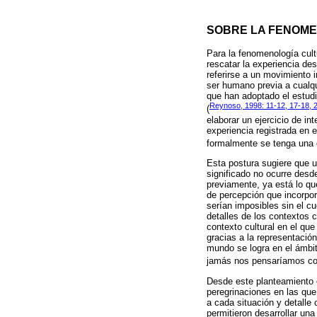
SOBRE LA FENOME
Para la fenomenología cultu
rescatar la experiencia de
referirse a un movimiento 
ser humano previa a cualqu
que han adoptado el estud
Reynoso, 1998: 11-12, 17-18, 
(
elaborar un ejercicio de in
experiencia registrada en e
formalmente se tenga una c
Esta postura sugiere que u
significado no ocurre desd
previamente, ya está lo qu
de percepción que incorpor
serían imposibles sin el c
detalles de los contextos
contexto cultural en el qu
gracias a la representaci
mundo se logra en el ámbit
jamás nos pensaríamos co
Desde este planteamiento c
peregrinaciones en las qu
a cada situación y detalle 
permitieron desarrollar un