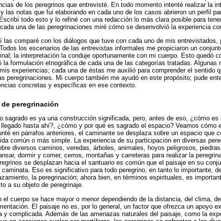
cias de los peregrinos que entrevisté. En todo momento intenté realizar la in
 y las notas que fui elaborando en cada uno de los casos abrieron un perfil pa
Escribí todo esto y lo refiné con una redacción lo más clara posible para tener
 cada una de las peregrinaciones miré cómo se desenvolvió la experiencia cor
í las comparé con los diálogos que tuve con cada uno de mis entrevistados, 
 Todos los escenarios de las entrevistas informales me propiciaron un conjun
 final; la interpretación la conduje oportunamente con mi cuerpo. Esto quedó
tó la formulación etnográfica de cada una de las categorías tratadas. Algunas
 mis experiencias; cada una de éstas me auxilió para comprender el sentido q
las peregrinaciones. Mi cuerpo también me ayudó en este propósito; pude en
encias concretas y específicas en ese contexto.
 de peregrinación
 sagrado es ya una construcción significada, pero, antes de eso, ¿cómo es q
a llegado hasta ahí?, ¿cómo y por qué es sagrado el espacio? Veamos cómo e
nté en párrafos anteriores, el caminante se desplaza sobre un espacio que co
ida común o más simple. La experiencia de su participación en diversas pere
obre diversos caminos, veredas, árboles, animales, hoyos peligrosos, piedra
ansar, dormir y comer, cerros, montañas y carreteras para realizar la peregrin
egrinos se desplazan hacia el santuario es común que el paisaje en su conju
 caminata. Eso es significativo para todo peregrino, en tanto lo importante, d
lazamiento, la peregrinación; ahora bien, en términos espirituales, es important
to a su objeto de peregrinaje.
n el cuerpo se hace mayor o menor dependiendo de la distancia, del clima, d
imentación. El paisaje no es, por lo general, un factor que ofrezca un apoyo ex
sa y complicada. Además de las amenazas naturales del paisaje, como la expo