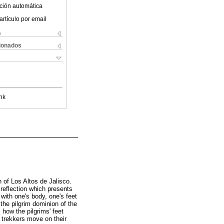
ción automática
artículo por email
s
cionados
nk
 of Los Altos de Jalisco.
reflection which presents
ith one's body, one's feet
 the pilgrim dominion of the
how the pilgrims' feet
 trekkers move on their