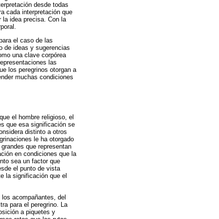
terpretación desde todas
ra cada interpretación que
 la idea precisa. Con la
poral.
para el caso de las
to de ideas y sugerencias
 como una clave corpórea
 representaciones las
ue los peregrinos otorgan a
tender muchas condiciones
ue el hombre religioso, el
s que esa significación se
nsidera distinto a otros
grinaciones le ha otorgado
s grandes que representan
ación en condiciones que la
nto sea un factor que
esde el punto de vista
e la significación que el
e los acompañantes, del
tra para el peregrino. La
sición a piquetes y