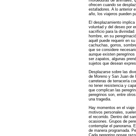
mordeduras de animales, qu
ofrecen cuando se desplaza
estafadores. A lo anterior
año, los viajeros pueden pa
El desplazamiento implica 
voluntad y del deseo por e
sacrificio para la divinida
hombre, en su peregrinació
aquél puede requerir en su
cachuchas, gorros, sombrer
que se considere necesario
aunque existen peregrinos
ser zapatos, algunas pren
sujetos que desean expresar
Desplazarse sobre las div
de Moreno y San Juan de l
carreteras de terracería c
no tener resistencia y cap
que complican las peregri
peregrinos son, entre otros
una tragedia.
Hay momentos en el viaje pa
motivos personales, suele
el recorrido. Dentro del sa
ocasiones. Grupos de pere
contemplar el panorama. El
de manera programada. Per
Cada peregrino posee razo