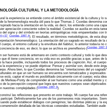
NOLOGÍA CULTURAL Y LA METODOLOGÍA
ral la experiencia se entiende como el ámbito existencial de la cultura y lo 
sde la fenomenología resulta útil para lo que Thomas J. Csordas denomina co
inspirado hacia la orientación en la vida, es decir, los entiende como una cap
ier apreciación consciente sobre la realidad. Csordas se auxilia en esta tare
io del signo y del símbolo en teorías antropológicas más emparentadas con 
24 y 57
Csordas, 1997: 4
;
). El resultado, en términos metodológicos, de esta dis
terpretación fenomenológico. La orientación del yo sagrado es resultado de la 
l cuerpo, el entorno cultural y la envoltura del
habitus
; lo anterior todavía no 
Csordas, 1997: 
onciencia de eso, es decir, lo que se archiva es prerreflexivo (
n ser humano está de antemano en cierto contexto cultural y todo lo que des
e que él tiene conciencia; en su vida eso es posible gracias a que, antes de l
e la hace posible, incluyendo todos los procesos de cognición. Así, el cuerp
a la experiencia y se puede objetivar. Pensar y asimilar son, desde este ángu
uerpo. Ahora bien, lo que Csordas denomina las "orientaciones del yo sagrad
 culturales en que un ser humano se encuentra son tematizados y expresados 
e se está, captar el mundo es posibilitado únicamente con el cuerpo; esta ide
ón de Merleau-Ponty de comprender al ser humano como una unidad mente y c
o de la percepción corporal que logra que nuestros cuerpos sean objetivados c
Csordas, 1997: 9
n nuestras complejidades (
).
onstruí las reflexiones que presento en este trabajo. Mi cuerpo fue una refer
e participé. Definitivamente fue uno de los pormenores más importantes. Sie
cuando pude establecer diálogos con peregrinos; las distintas pláticas y la e
a comprensión detallada de las técnicas corporales estudiadas. También pude 