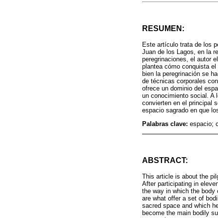
RESUMEN:
Este artículo trata de lo
Juan de los Lagos, en la r
peregrinaciones, el autor 
plantea cómo conquista el 
bien la peregrinación se h
de técnicas corporales con
ofrece un dominio del espa
un conocimiento social. A l
convierten en el principal 
espacio sagrado en que lo
Palabras clave:
espacio; 
ABSTRACT:
This article is about the 
After participating in ele
the way in which the body 
are what offer a set of bod
sacred space and which her
become the main bodily su