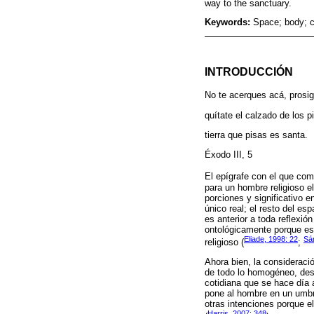
way to the sanctuary.
Keywords:
Space; body; c
INTRODUCCIÓN
No te acerques acá, prosig
quítate el calzado de los p
tierra que pisas es santa.
Éxodo III, 5
El epígrafe con el que com
para un hombre religioso e
porciones y significativo 
único real; el resto del es
es anterior a toda reflexió
ontológicamente porque es 
Eliade, 1998: 22
Sá
religioso (
;
Ahora bien, la consideració
de todo lo homogéneo, desp
cotidiana que se hace día 
pone al hombre en un umbra
otras intenciones porque e
Harris, 2007: 348