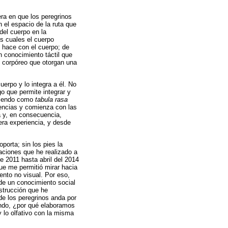
era en que los peregrinos
 el espacio de la ruta que
del cuerpo en la
os cuales el cuerpo
 hace con el cuerpo; de
n conocimiento táctil que
o corpóreo que otorgan una
erpo y lo integra a él. No
 que permite integrar y
ntiendo como
tabula rasa
iencias y comienza con las
a y, en consecuencia,
era experiencia, y desde
porta; sin los pies la
naciones que he realizado a
e 2011 hasta abril del 2014
ue me permitió mirar hacia
ento no visual. Por eso,
 de un conocimiento social
strucción que he
de los peregrinos anda por
mundo, ¿por qué elaboramos
 lo olfativo con la misma