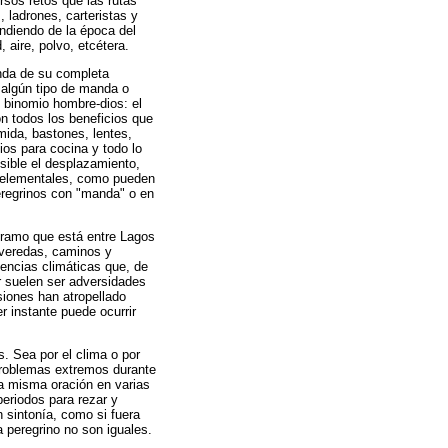
rsos retos que las rutas
 ladrones, carteristas y
endiendo de la época del
 aire, polvo, etcétera.
anda de su completa
 algún tipo de manda o
l binomio hombre-dios: el
on todos los beneficios que
mida, bastones, lentes,
os para cocina y todo lo
sible el desplazamiento,
s elementales, como pueden
eregrinos con "manda" o en
tramo que está entre Lagos
 veredas, caminos y
encias climáticas que, de
r suelen ser adversidades
iones han atropellado
er instante puede ocurrir
s. Sea por el clima o por
problemas extremos durante
 la misma oración en varias
eriodos para rezar y
 sintonía, como si fuera
 peregrino no son iguales.