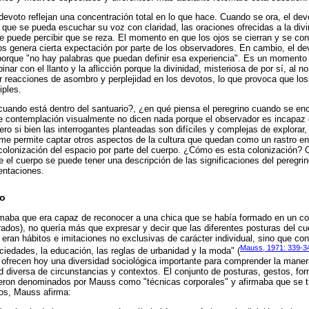
evoto reflejan una concentración total en lo que hace. Cuando se ora, el devo
 que se pueda escuchar su voz con claridad, las oraciones ofrecidas a la divi
e puede percibir que se reza. El momento en que los ojos se cierran y se co
 genera cierta expectación por parte de los observadores. En cambio, el de
" porque "no hay palabras que puedan definir esa experiencia". Es un momento 
nar con el llanto y la aflicción porque la divinidad, misteriosa de por sí, al 
r reacciones de asombro y perplejidad en los devotos, lo que provoca que lo
iples.
uando está dentro del santuario?, ¿en qué piensa el peregrino cuando se enc
e contemplación visualmente no dicen nada porque el observador es incapaz d
Pero si bien las interrogantes planteadas son difíciles y complejas de explorar,
me permite captar otros aspectos de la cultura que quedan como un rastro en
 colonización del espacio por parte del cuerpo. ¿Cómo es esta colonización? 
 el cuerpo se puede tener una descripción de las significaciones del peregrin
entaciones.
po
aba que era capaz de reconocer a una chica que se había formado en un co
dos), no quería más que expresar y decir que las diferentes posturas del cue
eran hábitos e imitaciones no exclusivas de carácter individual, sino que co
Mauss, 1971: 339-3
ciedades, la educación, las reglas de urbanidad y la moda" (
ofrecen hoy una diversidad sociológica importante para comprender la manera
d diversa de circunstancias y contextos. El conjunto de posturas, gestos, f
eron denominados por Mauss como "técnicas corporales" y afirmaba que se tra
tos, Mauss afirma: