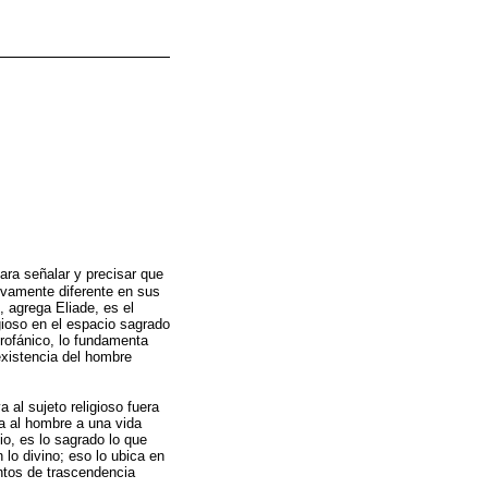
ara señalar y precisar que
ivamente diferente en sus
 agrega Eliade, es el
igioso en el espacio sagrado
erofánico, lo fundamenta
existencia del hombre
 al sujeto religioso fuera
la al hombre a una vida
io, es lo sagrado lo que
lo divino; eso lo ubica en
ntos de trascendencia