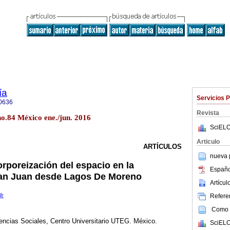
ía
Servicios 
0636
Revista
no.84 México ene./jun. 2016
SciELO
Articulo
ARTÍCULOS
nueva p
orporeización del espacio en la
Españo
San Juan desde Lagos De Moreno
Artícu
☆
Referen
Como c
encias Sociales, Centro Universitario UTEG. México.
SciELO