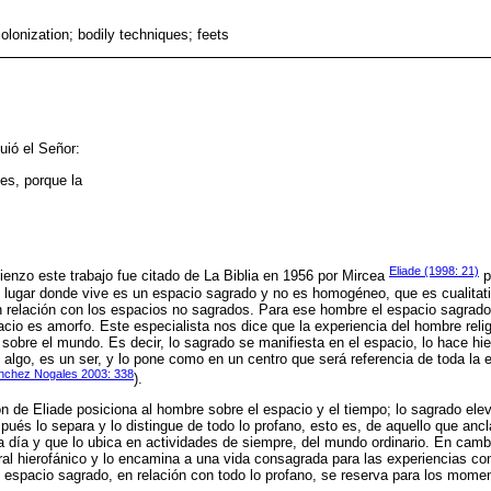
olonization; bodily techniques; feets
uió el Señor:
ies, porque la
Eliade (1998: 21)
ienzo este trabajo fue citado de La Biblia en 1956 por Mircea
p
l lugar donde vive es un espacio sagrado y no es homogéneo, que es cualitat
en relación con los espacios no sagrados. Para ese hombre el espacio sagrado,
pacio es amorfo. Este especialista nos dice que la experiencia del hombre rel
n sobre el mundo. Es decir, lo sagrado se manifiesta en el espacio, lo hace hi
algo, es un ser, y lo pone como en un centro que será referencia de toda la 
nchez Nogales 2003: 338
).
n de Eliade posiciona al hombre sobre el espacio y el tiempo; lo sagrado eleva
ués lo separa y lo distingue de todo lo profano, esto es, de aquello que anc
a día y que lo ubica en actividades de siempre, del mundo ordinario. En camb
l hierofánico y lo encamina a una vida consagrada para las experiencias con 
l espacio sagrado, en relación con todo lo profano, se reserva para los mome