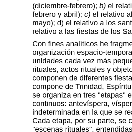
(diciembre-febrero);
b)
el rela
febrero y abril);
c)
el relativo a
mayo); d) el relativo a los san
relativo a las fiestas de los 
Con fines analíticos he frag
organización espacio-temporal
unidades cada vez más pequeñ
rituales, actos rituales y obje
componen de diferentes fiesta
compone de Trinidad, Espíritu
se organiza en tres "etapas" 
continuos: antevíspera, vísp
indeterminada en la que se rea
Cada etapa, por su parte, se 
"escenas rituales", entendid