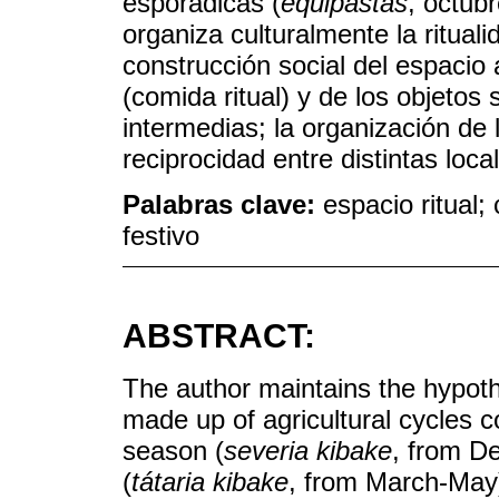
esporádicas (
equipastas
, octub
organiza culturalmente la rituali
construcción social del espacio a
(comida ritual) y de los objetos
intermedias; la organización de 
reciprocidad entre distintas loca
Palabras clave:
espacio ritual; 
festivo
ABSTRACT:
The author maintains the hypothe
made up of agricultural cycles co
season (
severia kibake
, from D
(
tátaria kibake
, from March-May)