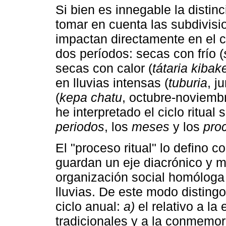
Si bien es innegable la distin
tomar en cuenta las subdivis
impactan directamente en el ci
dos períodos: secas con frío (
secas con calor (
tátaria kibak
en lluvias intensas (
tuburia
, j
(
kepa chatu
, octubre-noviemb
he interpretado el ciclo ritual
periodos
, los
meses
y los
pro
El "proceso ritual" lo defino 
guardan un eje diacrónico y ma
organización social homóloga 
lluvias. De este modo distingo
ciclo anual:
a)
el relativo a la
tradicionales y a la conmemo