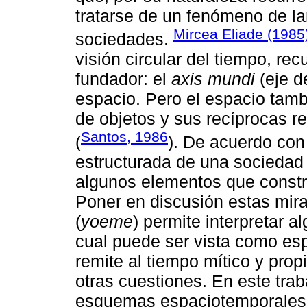
tratarse de un fenómeno de l
Mircea Eliade (1985
sociedades.
visión circular del tiempo, rec
fundador: el
axis mundi
(eje d
espacio. Pero el espacio tam
de objetos y sus recíprocas r
Santos, 1986
(
). De acuerdo co
estructurada de una sociedad 
algunos elementos que constru
Poner en discusión estas mirad
(
yoeme
) permite interpretar al
cual puede ser vista como espa
remite al tiempo mítico y prop
otras cuestiones. En este tra
esquemas espaciotemporales de