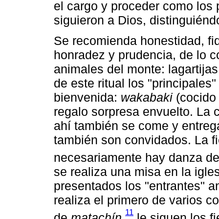
el cargo y proceder como los 
siguieron a Dios, distinguién
Se recomienda honestidad, fid
honradez y prudencia, de lo c
animales del monte: lagartijas
de este ritual los "principales"
bienvenida:
wakabaki
(cocido 
regalo sorpresa envuelto. La 
ahí también se come y entrega
también son convidados. La f
necesariamente hay danza d
se realiza una misa en la igle
presentados los "entrantes" ant
realiza el primero de varios 
11
de
matachín
,
le siguen los f