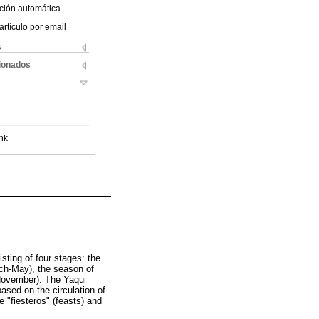
ción automática
artículo por email
s
cionados
nk
sting of four stages: the
ch-May), the season of
November). The Yaqui
ased on the circulation of
e "fiesteros" (feasts) and