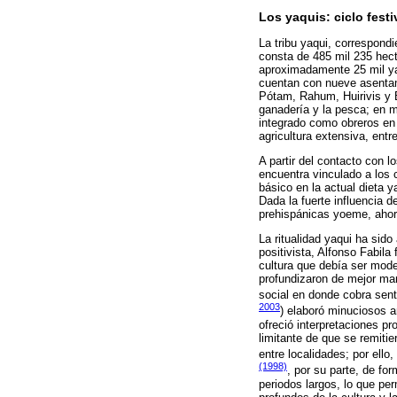
Los yaquis: ciclo fest
La tribu yaqui, correspondi
consta de 485 mil 235 hectá
aproximadamente 25 mil y
cuentan con nueve asenta
Pótam, Rahum, Huirivis y B
ganadería y la pesca; en m
integrado como obreros en l
agricultura extensiva, entr
A partir del contacto con lo
encuentra vinculado a los c
básico en la actual dieta y
Dada la fuerte influencia d
prehispánicas yoeme, ahora
La ritualidad yaqui ha sido
positivista, Alfonso Fabila
cultura que debía ser mode
profundizaron de mejor man
social en donde cobra senti
2003
) elaboró minuciosos an
ofreció interpretaciones pr
limitante de que se remiti
entre localidades; por ell
(1998)
, por su parte, de fo
periodos largos, lo que per