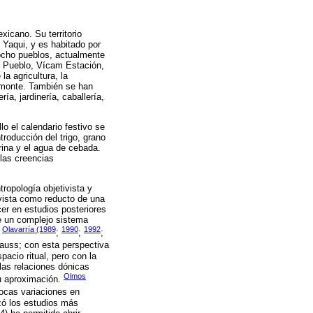
xicano. Su territorio
o Yaqui, y es habitado por
ocho pueblos, actualmente
 Pueblo, Vícam Estación,
a agricultura, la
l monte. También se han
ía, jardinería, caballería,
llo el calendario festivo se
troducción del trigo, grano
arina y el agua de cebada.
 las creencias
tropología objetivista y
s vista como reducto de una
er en estudios posteriores
de un complejo sistema
Olavarría (1989
1990
1992
.
;
;
;
trauss; con esta perspectiva
pacio ritual, pero con la
 las relaciones dónicas
Olmos
su aproximación.
pocas variaciones en
izó los estudios más