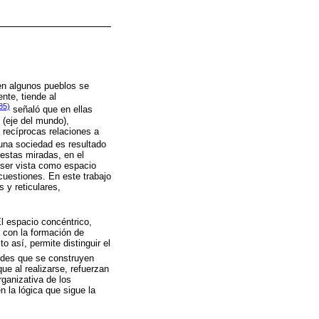
 en algunos pueblos se
nte, tiende al
85)
señaló que en ellas
(eje del mundo),
 recíprocas relaciones a
 una sociedad es resultado
 estas miradas, en el
e ser vista como espacio
 cuestiones. En este trabajo
 y reticulares,
l espacio concéntrico,
 con la formación de
 así, permite distinguir el
redes que se construyen
que al realizarse, refuerzan
rganizativa de los
n la lógica que sigue la