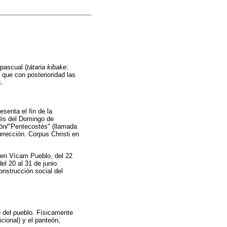
 pascual (
tátaria kibake
:
a que con posterioridad las
.
esenta el fin de la
ués del Domingo de
ón/"Pentecostés" (llamada
rrección. Corpus Christi en
 en Vícam Pueblo, del 22
el 20 al 31 de junio.
nstrucción social del
o del pueblo. Físicamente
cional) y el panteón,