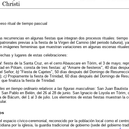
eso ritual de tiempo pascual
as recurrencias en algunas fiestas que integran dos procesos rituales: tiempo
patronales previas a la fiesta de la Virgen del Camino (del periodo
tuburia
), y
en imágenes femeninas que muestran variaciones en algunas escenas rituales
fechas y lugares de estas celebraciones:
l
: fiesta de la Santa Cruz, en el cerro Abauscare en Tórim, el 3 de mayo; repr
dad en Pótam, consta de tres fiestas:
a)
"Amarre de fiesteros", 40 días desp
el Señor;
b)
"Fiesta de Cajetes", 50 días después del Domingo de Resurrecci
");
c)
Propiamente la fiesta de Trinidad, 60 días después del Domingo de Resu
que finaliza la fiesta de Trinidad.
es en tiempo ordinario relativos a las figuras masculinas
: San Juan Bautista
 San Pablo en Belén, del 26 al 28 de junio. San Ignacio de Loyola en Tórim, d
de Bácum, del 1 al 3 de julio. Los elementos de estas fiestas muestran la co
ular.
ros
 el espacio cívico-ceremonial, reconocido por la población local como el centr
ana por la iglesia, la guardia tradicional de gobierno (sede del gobierno tradi
4