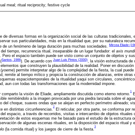
ual meal; ritual reciprocity; festive cycle
de de diversas formas en la organización social de las culturas tradicionales,
ervar sus particularidades, más en la ritualidad que, por su naturaleza recurre
Mircea Eliade (19
se de un fenómeno de larga duración para muchas sociedades.
r del tiempo, recurrencia ritual, inseparable de un lugar fundador: el
axis mundi
. Pero el espacio también puede ser visto como un conjunto de objetos y sus
Santos, 1986
Juan Luis Pintos (2000)
(
). De acuerdo con
, la visión estructurada de
 elementos que construyen la plausibilidad de la realidad. Poner en discusión
 (
yoeme
) permite interpretar algo de la complejidad de la fiesta, la cual pued
idad, remite al tiempo mítico y propicia la construcción de alianzas, entre otras
quemas espaciotemporales de la ritualidad yaqui son circulares, concéntricos
dad, aun con todas las transformaciones que la modernidad impone.
1
r comparto la visión de Eliade, ampliamente discutida como eterno retorno.
E
ble remitiéndolo a la imagen provocada por una piedra lanzada sobre el agua
 del choque, suaves ondas que se alejan en perfecto perímetro alineado; visto
2
te en distintas circunferencias.
El reticular, por otra parte, se conforma por 
del espacio, a través de recorridos, visitas e intercambio de objetos rituales 
rpretación de estos esquemas me he basado para el estudio de la estructura o
ervación de algunas escenas rituales, en la disposición del espacio ritual y e
3
olo
(la comida ritual) y los juegos de cierre de la fiesta.