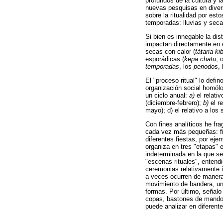
profundos de la cultura y l
nuevas pesquisas en divers
sobre la ritualidad por est
temporadas: lluvias y secas
Si bien es innegable la di
impactan directamente en el
secas con calor (
tátaria ki
esporádicas (
kepa chatu
, 
temporadas
, los
periodos
,
El "proceso ritual" lo defi
organización social homólo
un ciclo anual:
a)
el relati
(diciembre-febrero);
b)
el re
mayo); d) el relativo a los
Con fines analíticos he fr
cada vez más pequeñas: fie
diferentes fiestas, por ej
organiza en tres "etapas" 
indeterminada en la que se
"escenas rituales", entend
ceremonias relativamente i
a veces ocurren de manera s
movimiento de bandera, un 
formas. Por último, señalo
copas, bastones de mando,
puede analizar en diferente