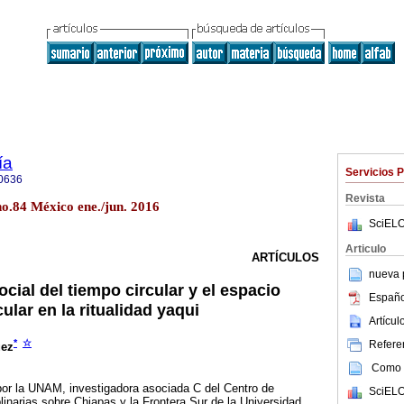
ía
Servicios 
0636
Revista
no.84 México ene./jun. 2016
SciELO
Articulo
ARTÍCULOS
nueva p
cial del tiempo circular y el espacio
Españo
ular en la ritualidad yaqui
Artícu
*
☆
Referen
uez
Como c
or la UNAM, investigadora asociada C del Centro de
SciELO
linarias sobre Chiapas y la Frontera Sur de la Universidad