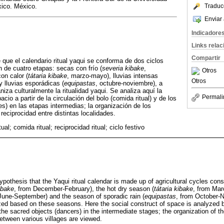
Traduc
ico. México.
Enviar 
Indicadore
Links rela
Compartir
 que el calendario ritual yaqui se conforma de dos ciclos
de cuatro etapas: secas con frío (
severia kibake
,
Otros
on calor (
tátaria kibake
, marzo-mayo), lluvias intensas
Otros
y lluvias esporádicas (
equipastas
, octubre-noviembre), a
aniza culturalmente la ritualidad yaqui. Se analiza aquí la
Permali
cio a partir de la circulación del bolo (comida ritual) y de los
s) en las etapas intermedias; la organización de los
 reciprocidad entre distintas localidades.
tual; comida ritual; reciprocidad ritual; ciclo festivo
pothesis that the Yaqui ritual calendar is made up of agricultural cycles consi
ibake
, from December-February), the hot dry season (
tátaria kibake
, from Mar
June-September) and the season of sporadic rain (
equipastas
, from October-
anized based on these seasons. Here the social construct of space is analyzed b
d the sacred objects (dancers) in the intermediate stages; the organization of th
between various villages are viewed.