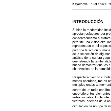
Keywords:
Rural space; rit
INTRODUCCIÓN
Si bien la modernidad inci
aprecian esfuerzos por pres
conservadurismo al tratar
persiste una visión circula
representado en el espacio
partir de la acción humana 
de la selección de algunos
análisis de la cultura yaqui
que refrenda la territorial
busco demostrar que los es
observables en la actuali
Respecto al tiempo circula
menos abordado, me es asi
múltiples ondas al momento
centro de un radio con lími
entre diferentes elementos 
redes sociales. En la inte
fiesteros, además de la obs
circulación de un tipo de
b