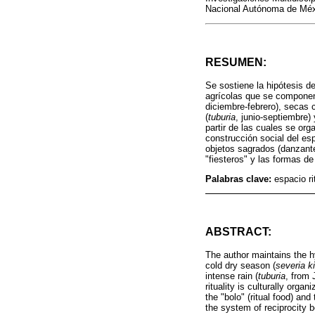
Nacional Autónoma de Méx
RESUMEN:
Se sostiene la hipótesis de
agrícolas que se componen 
diciembre-febrero), secas c
(
tuburia
, junio-septiembre) 
partir de las cuales se org
construcción social del espa
objetos sagrados (danzante
"fiesteros" y las formas de
Palabras clave:
espacio ri
ABSTRACT:
The author maintains the hy
cold dry season (
severia k
intense rain (
tuburia
, from 
rituality is culturally org
the "bolo" (ritual food) an
the system of reciprocity 