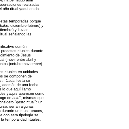
) ha permitido abrir
observaciones realizadas
l año ritual yaqui en dos
e estas temporadas porque
ibake
, diciembre-febrero) y
ptiembre) y lluvias
itual señalando las
nificativo común,
 procesos rituales durante
nacimiento de Jesús
al (móvil entre abril y
funtos (octubre-noviembre).
os rituales en unidades
esos se componen de
ti. Cada fiesta se
da, además de una fecha
e lo que aquí llamo
idades yaquis aparecen como
 pago de
bolo
"; mismas que
nsidero "gesto ritual": un
curso, serían algunas
durante un ritual: cruces,
e con esta tipología se
 la temporalidad rituales.