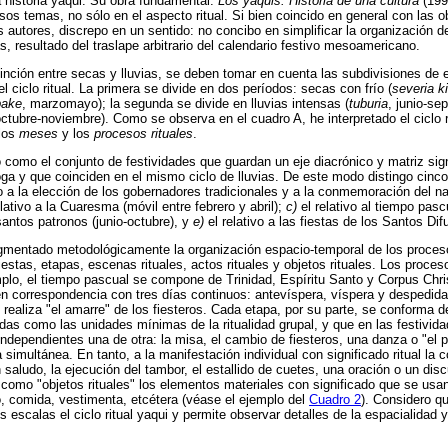
a historia yaqui. Su obra fundamental:
Los yaquis. Historia de una cultura
(1994
os temas, no sólo en el aspecto ritual. Si bien coincido en general con las 
os autores, discrepo en un sentido: no concibo en simplificar la organización de
, resultado del traslape arbitrario del calendario festivo mesoamericano.
stinción entre secas y lluvias, se deben tomar en cuenta las subdivisiones d
 ciclo ritual. La primera se divide en dos períodos: secas con frío (
severia k
bake
, marzomayo); la segunda se divide en lluvias intensas (
tuburia
, junio-se
octubre-noviembre). Como se observa en el cuadro A, he interpretado el ciclo r
 los
meses
y los
procesos rituales
.
no como el conjunto de festividades que guardan un eje diacrónico y matriz sig
ga y que coinciden en el mismo ciclo de lluvias. De este modo distingo cinco
vo a la elección de los gobernadores tradicionales y a la conmemoración del 
lativo a la Cuaresma (móvil entre febrero y abril);
c)
el relativo al tiempo pascu
 santos patronos (junio-octubre), y
e)
el relativo a las fiestas de los Santos Di
agmentado metodológicamente la organización espacio-temporal de los proces
stas, etapas, escenas rituales, actos rituales y objetos rituales. Los proc
emplo, el tiempo pascual se compone de Trinidad, Espíritu Santo y Corpus Chris
en correspondencia con tres días continuos: antevíspera, víspera y despedi
 realiza "el amarre" de los fiesteros. Cada etapa, por su parte, se conforma d
idas como las unidades mínimas de la ritualidad grupal, y que en las festiv
ndependientes una de otra: la misa, el cambio de fiesteros, una danza o "el
imultánea. En tanto, a la manifestación individual con significado ritual la co
saludo, la ejecución del tambor, el estallido de cuetes, una oración o un dis
 como "objetos rituales" los elementos materiales con significado que se usan 
 comida, vestimenta, etcétera (véase el ejemplo del
Cuadro 2
). Considero qu
s escalas el ciclo ritual yaqui y permite observar detalles de la espacialidad y