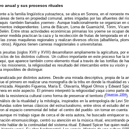
ivo anual y sus procesos rituales
ente a la familia lingüística yutoazteca, se ubica en Sonora, en el noroeste me
reas de tierra en propiedad comunal, antes irrigadas por las afluentes del rí
aquis -también llamados
yoemes-
. Aunque tradicionalmente se organizan en 
mientos independientes: Loma de Bácum, Loma de Guamúchil, Tórim, Vícam
elén. Entre otras actividades económicas primarias los yoeme se ocupan de l
enor medida practican la caza y la recolección de frutas de temporada en e
as zonas maquileras regionales y realizan diversos oficios (albañilería, plomer
e otros). Algunos tienen carreras magisteriales o universitarias.
s jesuitas (siglos XVII y XVIII) desarrollaron ampliamente la agricultura, por e
iclos de los distintos cultivos. Un cultivo importante en este proceso fue la in
aqui, que aparece también como elemento ritual a través de las tortillas de h
e los misioneros, la religiosidad es resultado del intercambio entre su visión y
 imposibles de distinguir.
 analizada por distintos autores. Desde una mirada descriptiva, propia de la an
 fue el primero en realizar una monografía de la tribu en donde la ritualidad e
rnizada. Alejandro Figueroa, María E. Olavarría, Miguel Olmos y Edward Spic
era en este aspecto. El primero interpretó la religiosidad yaqui como parte 
Figueroa, 1994
do la resistencia cultural como forma de preservar el territorio (
)
álisis de la ritualidad y la mitología, inspirados en la antropología de Levi S
ofundas sobre temas clásicos del estructuralismo, entre otros el estudio del es
eron al espacio ceremonial del
tebat
-el centro del pueblo- sin tomar en cuenta
o, aunque mi trabajo sigue de cerca el de esta autora, he buscado enriquecer 
rmación etnomusicólogo, centró su atención en la música ritual, encontrando 
mite hablar de la continuidad del sistema ritual. Edward Spicer fue quien real