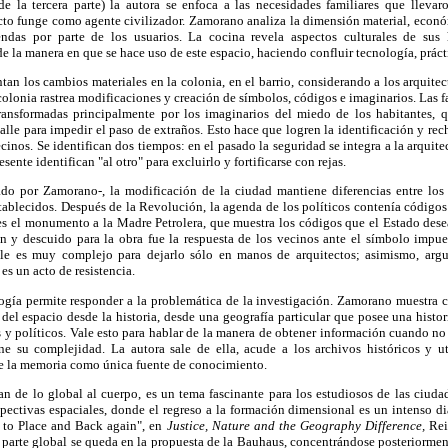
 de la tercera parte) la autora se enfoca a las necesidades familiares que llevar
ecto funge como agente civilizador. Zamorano analiza la dimensión material, econó
endas por parte de los usuarios. La cocina revela aspectos culturales de sus 
de la manera en que se hace uso de este espacio, haciendo confluir tecnología, práct
entan los cambios materiales en la colonia, en el barrio, considerando a los arquite
 colonia rastrea modificaciones y creación de símbolos, códigos e imaginarios. Las 
 transformadas principalmente por los imaginarios del miedo de los habitantes, 
calle para impedir el paso de extraños. Esto hace que logren la identificación y rec
cinos. Se identifican dos tiempos: en el pasado la seguridad se integra a la arquit
esente identifican "al otro" para excluirlo y fortificarse con rejas.
do por Zamorano-, la modificación de la ciudad mantiene diferencias entre los
tablecidos. Después de la Revolución, la agenda de los políticos contenía código
es el monumento a la Madre Petrolera, que muestra los códigos que el Estado dese
ión y descuido para la obra fue la respuesta de los vecinos ante el símbolo impu
able es muy complejo para dejarlo sólo en manos de arquitectos; asimismo, ar
es un acto de resistencia.
ogía permite responder a la problemática de la investigación. Zamorano muestra có
del espacio desde la historia, desde una geografía particular que posee una histo
s y políticos. Vale esto para hablar de la manera de obtener información cuando no s
ne su complejidad. La autora sale de ella, acude a los archivos históricos y uti
de la memoria como única fuente de conocimiento.
an de lo global al cuerpo, es un tema fascinante para los estudiosos de las ciuda
spectivas espaciales, donde el regreso a la formación dimensional es un intenso di
 to Place and Back again", en
Justice, Nature and the Geography Difference,
Rei
a parte global se queda en la propuesta de la Bauhaus, concentrándose posteriorment