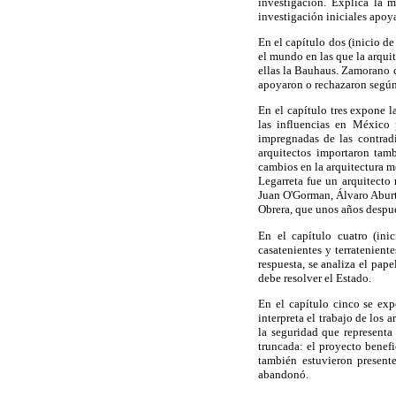
investigación. Explica la m
investigación iniciales apoy
En el capítulo dos (inicio de
el mundo en las que la arquit
ellas la Bauhaus. Zamorano 
apoyaron o rechazaron según s
En el capítulo tres expone l
las influencias en México 
impregnadas de las contradi
arquitectos importaron tamb
cambios en la arquitectura me
Legarreta fue un arquitecto
Juan O'Gorman, Álvaro Aburt
Obrera, que unos años despu
En el capítulo cuatro (inic
casatenientes y terratenien
respuesta, se analiza el pa
debe resolver el Estado.
En el capítulo cinco se exp
interpreta el trabajo de los 
la seguridad que represent
truncada: el proyecto benefi
también estuvieron present
abandonó.