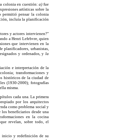
 la colonia en cuestión:
a)
fue
presiones artísticas sobre la
o permitió pensar la colonia
ón, incluía la planificación
tores y actores intervienen?"
mando a Henri Lefebvre, quien
siones que intervienen en la
 planificadores, urbanistas,
designados y ordenados, y
la
ación e interpretación de la
colonia; transformaciones y
s históricos de la ciudad de
les (1930-2000); fotografías
 ella misma.
apítulos cada una. La primera
propiado por los arquitectos
vienda como problema social y
 los beneficiarios desde una
ansformaciones en la cocina
que revelan, sobre todo, el
 inicio y redefinición de su