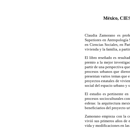
México, CIES
Claudia Zamorano es profe
Superiores en Antropología 
en Ciencias Sociales, en Par
vivienda y la familia, a parti
El libro reseñado es result
premio a la mejor investiga
partir de una perspectiva que
procesos urbanos que dieron
presentan varios temas que es
proyectos estatales de vivie
social del espacio urbano y s
El estudio es pertinente en
procesos socioculturales con 
esferas: la arquitectura mex
beneficiarios del proyecto u
Zamorano empieza con la con
vivió sus primeros años de ex
vida y modificaciones en las 