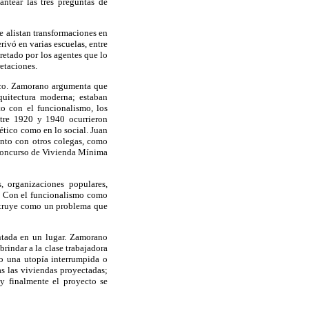
antear las tres preguntas de
se alistan transformaciones en
rivó en varias escuelas, entre
etado por los agentes que lo
retaciones.
éxico. Zamorano argumenta que
quitectura moderna; estaban
to con el funcionalismo, los
Entre 1920 y 1940 ocurrieron
tético como en lo social. Juan
unto con otros colegas, como
 concurso de Vivienda Mínima
s, organizaciones populares,
l. Con el funcionalismo como
nstruye como un problema que
entada en un lugar. Zamorano
brindar a la clase trabajadora
o una utopía interrumpida o
as las viviendas proyectadas;
y finalmente el proyecto se