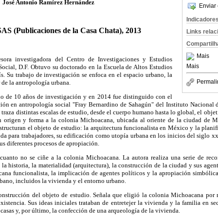
José Antonio Ramírez Hernández
Enviar 
Indicadore
AS (Publicaciones de la Casa Chata), 2013
Links rela
Compartilh
Mais
sora investigadora del Centro de Investigaciones y Estudios
Mais
Social, D.F. Obtuvo su doctorado en la Escuela de Altos Estudios
ís. Su trabajo de investigación se enfoca en el espacio urbano, la
Permali
r de la antropología urbana.
ado de 10 años de investigación y en 2014 fue distinguido con el
ción en antropología social "Fray Bernardino de Sahagún" del Instituto Nacional d
 traza distintas escalas de estudio, desde el cuerpo humano hasta lo global, el objeti
 origen y forma a la colonia Michoacana, ubicada al oriente de la ciudad de M
tructuran el objeto de estudio: la arquitectura funcionalista en México y la planif
nda para trabajadores, su edificación como utopía urbana en los inicios del siglo xx
us diferentes procesos de apropiación.
 cuanto no se ciñe a la colonia Michoacana. La autora realiza una serie de reco
la historia, la materialidad (arquitectura), la construcción de la ciudad y sus agen
icana funcionalista, la implicación de agentes políticos y la apropiación simbólica
rbano, incluidos la vivienda y el entorno urbano.
strucción del objeto de estudio. Señala que eligió la colonia Michoacana por 
istencia. Sus ideas iniciales trataban de entretejer la vivienda y la familia en se
casas y, por último, la confección de una arqueología de la vivienda.