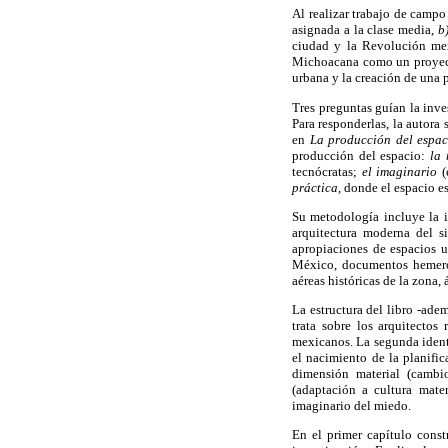
Al realizar trabajo de campo
asignada a la clase media,
b
ciudad y la Revolución m
Michoacana como un proyecto
urbana y la creación de una p
Tres preguntas guían la inve
Para responderlas, la autora
en
La producción del espac
producción del espacio:
la 
tecnócratas;
el imaginario
(
práctica,
donde el espacio es
Su metodología incluye la i
arquitectura moderna del s
apropiaciones de espacios u
México, documentos hemerogr
aéreas históricas de la zona,
La estructura del libro -ade
trata sobre los arquitectos
mexicanos. La segunda identi
el nacimiento de la planifi
dimensión material (cambio
(adaptación a cultura mater
imaginario del miedo.
En el primer capítulo const