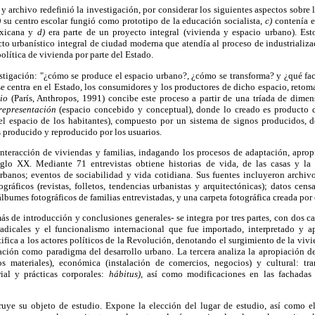
 y archivo redefinió la investigación, por considerar los siguientes aspectos sobre
)
su centro escolar fungió como prototipo de la educación socialista,
c)
contenía ex
exicana y
d)
era parte de un proyecto integral (vivienda y espacio urbano). Est
 urbanístico integral de ciudad moderna que atendía al proceso de industrializaci
olítica de vivienda por parte del Estado.
stigación: "¿cómo se produce el espacio urbano?, ¿cómo se transforma? y ¿qué fac
 se centra en el Estado, los consumidores y los productores de dicho espacio, reto
io
(París, Anthropos, 1991) concibe este proceso a partir de una tríada de dimen
representación
(espacio concebido y conceptual), donde lo creado es producto de
el espacio de los habitantes), compuesto por un sistema de signos producidos, 
 producido y reproducido por los usuarios.
nteracción de viviendas y familias, indagando los procesos de adaptación, apropi
iglo XX. Mediante 71 entrevistas obtiene historias de vida, de las casas y la 
rbanos; eventos de sociabilidad y vida cotidiana. Sus fuentes incluyeron archivo
áficos (revistas, folletos, tendencias urbanistas y arquitectónicas); datos censa
 álbumes fotográficos de familias entrevistadas, y una carpeta fotográfica creada por
más de introducción y conclusiones generales- se integra por tres partes, con dos c
 radicales y el funcionalismo internacional que fue importado, interpretado y a
fica a los actores políticos de la Revolución, denotando el surgimiento de la vi
cación como paradigma del desarrollo urbano. La tercera analiza la apropiación de
s materiales), económica (instalación de comercios, negocios) y cultural: tr
ial y prácticas corporales:
hábitus),
así como modificaciones en las fachadas 
ruye su objeto de estudio. Expone la elección del lugar de estudio, así como el