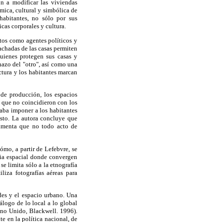
on a modificar las viviendas
mica, cultural y simbólica de
habitantes, no sólo por sus
icas corporales y cultura.
ctos como agentes políticos y
fachadas de las casas permiten
quienes protegen sus casas y
hazo del "otro", así como una
ectura y los habitantes marcan
 de producción, los espacios
s que no coincidieron con los
aba imponer a los habitantes
esto. La autora concluye que
gumenta que no todo acto de
mo, a partir de Lefebvre, se
ria espacial donde convergen
e limita sólo a la etnografía
liza fotografías aéreas para
des y el espacio urbano. Una
álogo de lo local a lo global
no Unido, Blackwell. 1996).
e en la política nacional, de