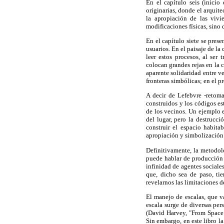
En el capítulo seis (inicio
originarias, donde el arquit
la apropiación de las vivi
modificaciones físicas, sino 
En el capítulo siete se pres
usuarios. En el paisaje de la
leer estos procesos, al ser
colocan grandes rejas en la 
aparente solidaridad entre ve
fronteras simbólicas; en el pr
A decir de Lefebvre -retoma
construidos y los códigos es
de los vecinos. Un ejemplo 
del lugar, pero la destrucc
construir el espacio habit
apropiación y simbolización 
Definitivamente, la metodol
puede hablar de producción 
infinidad de agentes sociale
que, dicho sea de paso, tie
revelarnos las limitaciones 
El manejo de escalas, que v
escala surge de diversas per
(David Harvey, "From Space
Sin embargo, en este libro l