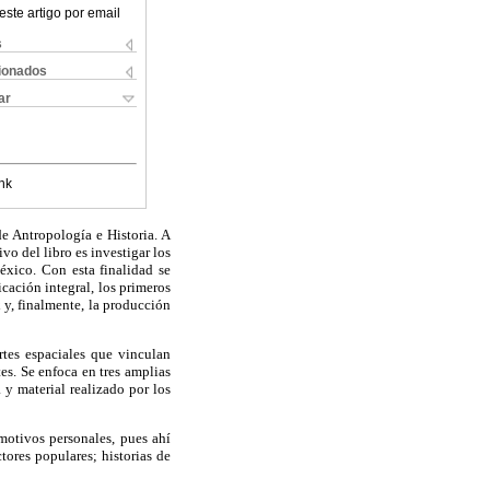
este artigo por email
s
cionados
ar
nk
e Antropología e Historia. A
vo del libro es investigar los
éxico. Con esta finalidad se
icación integral, los primeros
 y, finalmente, la producción
rtes espaciales que vinculan
tes. Se enfoca en tres amplias
 y material realizado por los
motivos personales, pues ahí
ctores populares; historias de