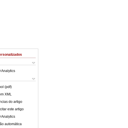
ersonalizados
 Analytics
ol (pdf)
 em XML
cias do artigo
itar este artigo
 Analytics
ão automática