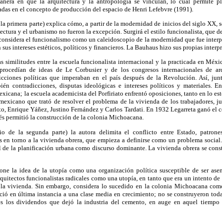
anera en que la arquitectura y la antropología se vinculan, lo cual permite pl
adas en el concepto de producción del espacio de Henri Lefebvre (1991).
 la primera parte) explica cómo, a partir de la modernidad de inicios del siglo XX, 
ectura y el urbanismo no fueron la excepción. Surgirá el estilo funcionalista, que de
considera el funcionalismo como un caleidoscopio de la modernidad que fue interpr
us intereses estéticos, políticos y financieros. La Bauhaus hizo sus propias interp
as similitudes entre la escuela funcionalista internacional y la practicada en M
procedían de ideas de Le Corbusier y de los congresos internacionales de ar
cciones políticas que imperaban en el país después de la Revolución. Así, jun
ién contradicciones, disputas ideológicas e intereses políticos y materiales. 
xicana; la escuela academicista del Porfiriato enfrentó oposiciones, tanto en lo es
 mexicano que trató de resolver el problema de la vivienda de los trabajadores, j
o, Enrique Yáñez, Justino Fernández y Carlos Tardati. En 1932 Legarreta ganó el
és permitió la construcción de la colonia Michoacana.
io de la segunda parte) la autora delimita el conflicto entre Estado, patrone
tes en torno a la vivienda obrera, que empieza a definirse como un problema socia
pel de la planificación urbana como discurso dominante. La vivienda obrera se co
one la idea de la utopía como una organización política susceptible de ser as
arquitectos funcionalistas radicales como una utopía, en tanto que era un intento de 
a la vivienda. Sin embargo, considera lo sucedido en la colonia Michoacana com
ció en última instancia a una clase media en crecimiento; no se construyeron tod
es los dividendos que dejó la industria del cemento, en auge en aquel tiempo 