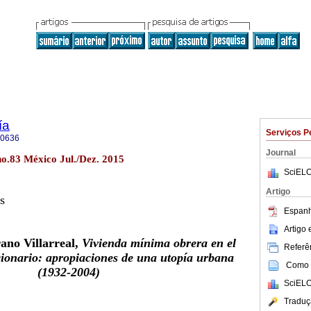
ía
Serviços P
-0636
Journal
no.83 México Jul./Dez. 2015
SciELO
Artigo
s
Espanh
Artigo
ano Villarreal,
Vivienda mínima obrera en el
Referên
ionario: apropiaciones de una utopía urbana
Como c
(1932-2004)
SciELO
Traduç