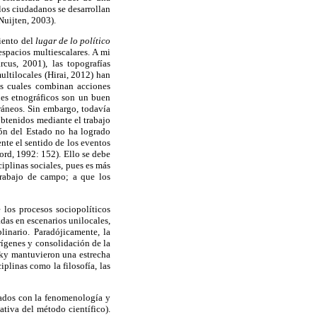
 los ciudadanos se desarrollan
Nuijten, 2003).
iento del
lugar de lo político
espacios multiescalares. A mi
cus, 2001), las topografías
ultilocales (Hirai, 2012) han
las cuales combinan acciones
ues etnográficos son un buen
ráneos. Sin embargo, todavía
obtenidos mediante el trabajo
ión del Estado no ha logrado
ente el sentido de los eventos
ord, 1992: 152). Ello se debe
iplinas sociales, pues es más
trabajo de campo; a que los
 los procesos sociopolíticos
das en escenarios unilocales,
plinario. Paradójicamente, la
orígenes y consolidación de la
sky mantuvieron una estrecha
plinas como la filosofía, las
lados con la fenomenología y
ativa del método científico).