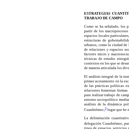
ESTRATEGIAS CUANTIT
TRABAJO DE CAMPO
Como se ha señalado, los p
partir de los macroprocesos
espacios locales particulare
estructuras de gobernabilid
urbanos, como la ciudad de 
de relaciones y espacios so
factores micro y macrosocia
técnicas de estudio etnográ
contextos en los que se desar
de manera articulada los div
El análisis integral de la i
primer acotamiento en la esc
de las prácticas políticas 
relaciones fomentan formas 
para realizar trabajo de camp
entorno sociopolítico median
análisis de la dinámica pol
3
Cuauhtémoc,
lugar que he e
La delimitación cuantitati
delegación Cuauhtémoc, parte
tipos de espacios, servicios