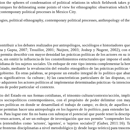
sion the spheres of condensation of political relations in which fieldwork takes p
echniques for delineating some points of view for ethnographic observation which 
 contemporary political processes in Mexico City.
es, political ethnography, contemporary political processes, anthropology of the 
 contribuir a los debates realizados por antropólogos, sociólogos e historiadores q
ma y Gupta, 2007; Trouillot, 2001; Nuijten, 2003; Joshep y Nugent, 2002), con e
ermita describir con mayor densidad las prácticas políticas de los actores en su in
, sin omitir la influencia de los constreñimientos estructurales que impone el anda
tidiana de los sujetos sociales. Un enfoque de este tipo intenta complementar la h
l Estado, mediante la revaloración del estudio etnográfico de las prácticas política
obierno. En otras palabras, se propone un estudio integral de lo político que aba
s significativos -la cultura-;
b)
las características particulares de las disputas, c
 adquieren los actores políticos al implementar determinadas prácticas -la intencio
ura de poder particular -el contexto.
io del Estado en sus formas cotidianas, el trinomio cultura/contexto/acción, implic
sos sociopolíticos contemporáneos, con el propósito de poder delimitar con may
es políticas en donde se desarrollará el trabajo de campo; es decir, de aquellos 
ue permitan hacer una antropología
en los lugares de lo político,
para entender las
os. Para lograr este fin no basta con subrayar el potencial que puede tener la descri
iversos actores, al ser un enfoque de investigación que nos permite "comprender lo
 (entendidos como 'actores', 'agentes', o 'sujetos sociales')" (Guber, 2011:16). 
 fronteras disciplinarias a nivel metodológico (y desde luego teórico) para trascen