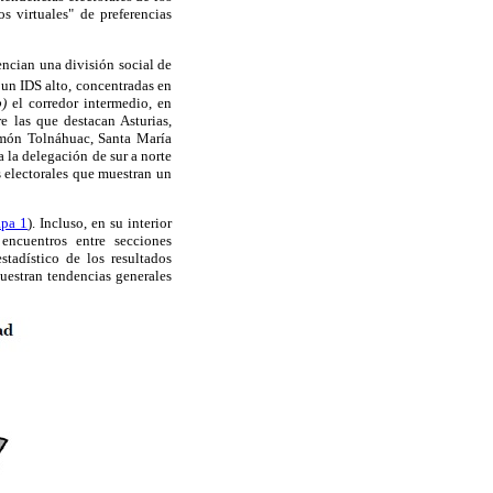
s virtuales" de preferencias
ncian una división social de
 un IDS alto, concentradas en
b)
el corredor intermedio, en
e las que destacan Asturias,
Simón Tolnáhuac, Santa María
a la delegación de sur a norte
s electorales que muestran un
pa 1
). Incluso, en su interior
encuentros entre secciones
estadístico de los resultados
muestran tendencias generales