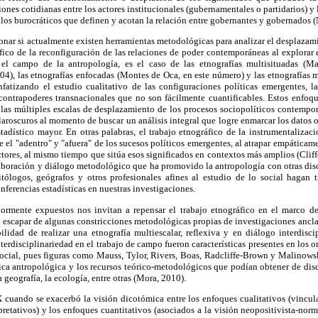
ciones cotidianas entre los actores institucionales (gubernamentales o partidarios) y
ilos burocráticos que definen y acotan la relación entre gobernantes y gobernados (
onar si actualmente existen herramientas metodológicas para analizar el desplazam
cífico de la reconfiguración de las relaciones de poder contemporáneas al explorar 
 el campo de la antropología, es el caso de las etnografías multisituadas (Mar
004), las etnografías enfocadas (Montes de Oca, en este número) y las etnografías m
fatizando el estudio cualitativo de las configuraciones políticas emergentes, 
y contrapoderes transnacionales que no son fácilmente cuantificables. Estos enfoq
 las múltiples escalas de desplazamiento de los procesos sociopolíticos contempo
aroscuros al momento de buscar un análisis integral que logre enmarcar los datos 
adístico mayor. En otras palabras, el trabajo etnográfico de la instrumentalizac
e el "adentro" y "afuera" de los sucesos políticos emergentes, al atrapar empáticam
actores, al mismo tiempo que sitúa esos significados en contextos más amplios (Cliff
laboración y diálogo metodológico que ha promovido la antropología con otras disc
tólogos, geógrafos y otros profesionales afines al estudio de lo social hagan 
nferencias estadísticas en nuestras investigaciones.
riormente expuestos nos invitan a repensar el trabajo etnográfico en el marco de
escapar de algunas constricciones metodológicas propias de investigaciones ancla
ilidad de realizar una etnografía multiescalar, reflexiva y en diálogo interdisci
nterdisciplinariedad en el trabajo de campo fueron características presentes en los 
ocial, pues figuras como Mauss, Tylor, Rivers, Boas, Radcliffe-Brown y Malinow
ca antropológica y los recursos teórico-metodológicos que podían obtener de disci
a geografía, la ecología, entre otras (Mora, 2010).
 cuando se exacerbó la visión dicotómica entre los enfoques cualitativos (vincu
retativos) y los enfoques cuantitativos (asociados a la visión neopositivista-norm