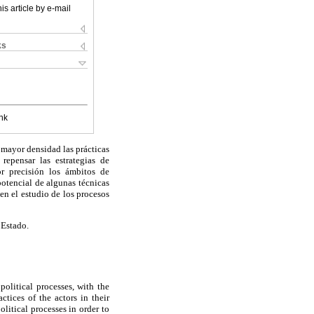
is article by e-mail
ks
nk
 mayor densidad las prácticas
 repensar las estrategias de
r precisión los ámbitos de
potencial de algunas técnicas
en el estudio de los procesos
 Estado.
political processes, with the
tices of the actors in their
litical processes in order to