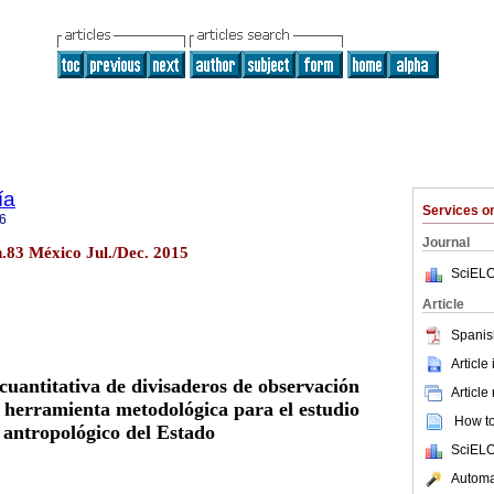
ía
Services 
6
Journal
n.83 México Jul./Dec. 2015
SciELO
Article
Spanis
Article
cuantitativa de divisaderos de observación
Article
 herramienta metodológica para el estudio
How to 
antropológico del Estado
SciELO
Automat