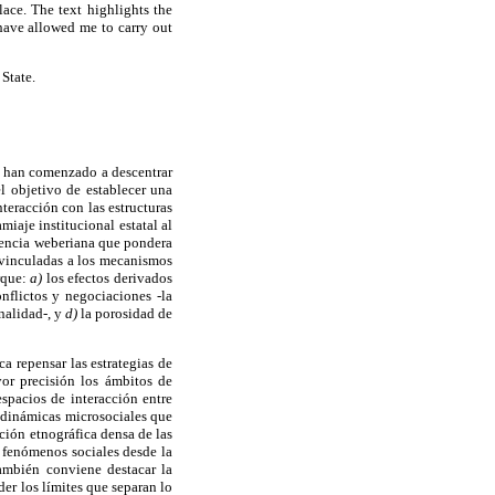
lace. The text highlights the
have allowed me to carry out
State.
ue han comenzado a descentrar
l objetivo de establecer una
teracción con las estructuras
miaje institucional estatal al
erencia weberiana que pondera
s vinculadas a los mecanismos
rque:
a)
los efectos derivados
onflictos y negociaciones -la
nalidad-, y
d)
la porosidad de
a repensar las estrategias de
or precisión los ámbitos de
espacios de interacción entre
 dinámicas microsociales que
pción etnográfica densa de las
s fenómenos sociales desde la
También conviene destacar la
der los límites que separan lo