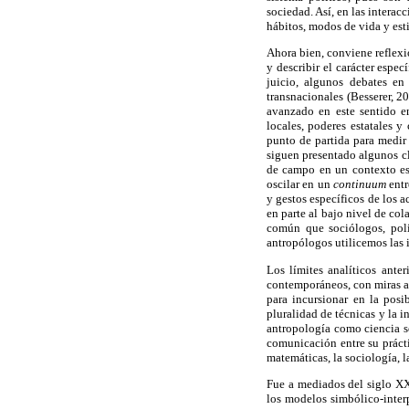
sociedad. Así, en las interac
hábitos, modos de vida y est
Ahora bien, conviene reflexi
y describir el carácter espe
juicio, algunos debates en
transnacionales (Besserer, 2
avanzado en este sentido en
locales, poderes estatales 
punto de partida para medir
siguen presentado algunos cl
de campo en un contexto est
oscilar en un
continuum
entr
y gestos específicos de los 
en parte al bajo nivel de co
común que sociólogos, poli
antropólogos utilicemos las i
Los límites analíticos ante
contemporáneos, con miras a 
para incursionar en la posib
pluralidad de técnicas y la i
antropología como ciencia s
comunicación entre su prácti
matemáticas, la sociología, l
Fue a mediados del siglo XX
los modelos simbólico-interp