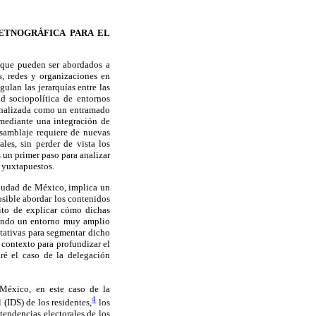
 ETNOGRÁFICA PARA EL
 que pueden ser abordados a
s, redes y organizaciones en
ulan las jerarquías entre las
ad sociopolítica de entornos
 analizada como un entramado
 mediante una integración de
nsamblaje requiere de nuevas
les, sin perder de vista los
s un primer paso para analizar
s yuxtapuestos.
 ciudad de México, implica un
osible abordar los contenidos
sito de explicar cómo dichas
siendo un entorno muy amplio
titativas para segmentar dicho
 contexto para profundizar el
aré el caso de la delegación
 México, en este caso de la
4
(IDS) de los residentes,
los
tendencias electorales de los