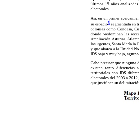
últimos 15 años analizadas 
electorales.
Así, en un primer acercamie
5
su espacio
segmentada en tr
colonias como Condesa, C
donde predominan las seccio
Ampliación Asturias, Atlamp
Insurgentes, Santa María la R
y que abarca a la Unidad No
IDS bajo y muy bajo, agrupad
Cabe precisar que ninguna d
existen tanto diferencias
territoriales con IDS difere
electorales del 2003 a 2012,
que justifican su delimitació