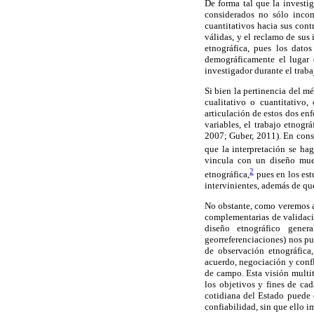
De forma tal que la investi
considerados no sólo incom
cuantitativos hacia sus cont
válidas, y el reclamo de sus
etnográfica, pues los dato
demográficamente el lugar 
investigador durante el trab
Si bien la pertinencia del m
cualitativo o cuantitativo
articulación de estos dos en
variables, el trabajo etnog
2007; Guber, 2011). En conse
que la interpretación se hag
vincula con un diseño muest
2
etnográfica,
pues en los estu
intervinientes, además de que
No obstante, como veremos a 
complementarias de validaci
diseño etnográfico gener
georreferenciaciones) nos p
de observación etnográfica
acuerdo, negociación y confl
de campo. Esta visión multi
los objetivos y fines de ca
cotidiana del Estado puede 
confiabilidad, sin que ello 