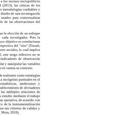
a los sucesos sociopolíticos
(2013), las críticas de los
cer metodologías confiables y
l diseño de una investigación
 usados para contextualizar
ón de las observaciones del
que la elección de un enfoque
 cada investigador. Pero la
uyo objetivo es correlacionar
rspectiva del "otro" (Ynoub,
res sociales, lo cual implica
, este sesgo reflexivo no se
s indicadores de observación
olar y manipular las variables
ar en cuenta su contexto.
e realizarse como estrategias
a incógnitas puntuales en el
stadísticas, mediciones y
tablecimiento de divisaderos
las múltiples relaciones de
u estudio mediante el trabajo
ma operativa, de acuerdo con
co de la instrumentalización
r sus criterios de validez y
; Mora, 2010).