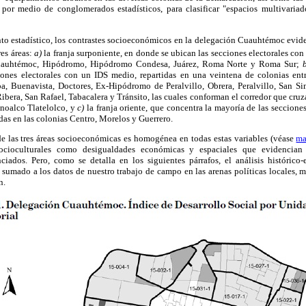
por medio de conglomerados estadísticos, para clasificar "espacios multivariado
nto estadístico, los contrastes socioeconómicos en la delegación Cuauhtémoc evide
es áreas:
a)
la franja surponiente, en donde se ubican las secciones electorales con
uauhtémoc, Hipódromo, Hipódromo Condesa, Juárez, Roma Norte y Roma Sur;
nes electorales con un IDS medio, repartidas en una veintena de colonias entr
a, Buenavista, Doctores, Ex-Hipódromo de Peralvillo, Obrera, Peralvillo, San 
ibera, San Rafael, Tabacalera y Tránsito, las cuales conforman el corredor que cruz
noalco Tlatelolco, y
c)
la franja oriente, que concentra la mayoría de las seccione
as en las colonias Centro, Morelos y Guerrero.
e las tres áreas socioeconómicas es homogénea en todas estas variables (véase
ma
 socioculturales como desigualdades económicas y espaciales que evidencian 
nciados. Pero, como se detalla en los siguientes párrafos, el análisis histórico-
 sumado a los datos de nuestro trabajo de campo en las arenas políticas locales, 
n.