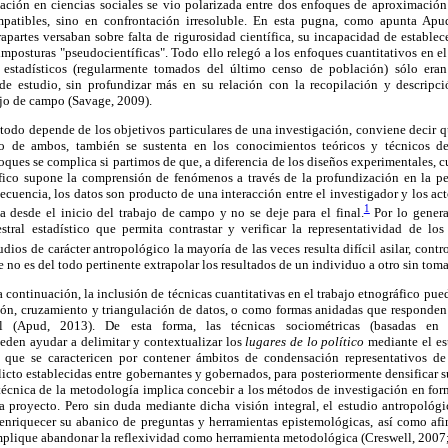
gación en ciencias sociales se vio polarizada entre dos enfoques de aproximación 
patibles, sino en confrontación irresoluble. En esta pugna, como apunta Apud 
rapartes versaban sobre falta de rigurosidad científica, su incapacidad de estable
 imposturas "pseudocientíficas". Todo ello relegó a los enfoques cuantitativos en e
s estadísticos (regularmente tomados del último censo de población) sólo eran
de estudio, sin profundizar más en su relación con la recopilación y descripci
ajo de campo (Savage, 2009).
étodo depende de los objetivos particulares de una investigación, conviene decir 
, o de ambos, también se sustenta en los conocimientos teóricos y técnicos de
foques se complica si partimos de que, a diferencia de los diseños experimentales, c
ráfico supone la comprensión de fenómenos a través de la profundización en la pe
cuencia, los datos son producto de una interacción entre el investigador y los acto
1
a desde el inicio del trabajo de campo y no se deje para el final.
Por lo general
ral estadístico que permita contrastar y verificar la representatividad de lo
dios de carácter antropológico la mayoría de las veces resulta difícil asilar, contr
 no es del todo pertinente extrapolar los resultados de un individuo a otro sin tom
continuación, la inclusión de técnicas cuantitativas en el trabajo etnográfico pued
ón, cruzamiento y triangulación de datos, o como formas anidadas que responden 
al (Apud, 2013). De esta forma, las técnicas sociométricas (basadas en e
ueden ayudar a delimitar y contextualizar los
lugares de lo político
mediante el es
, que se caractericen por contener ámbitos de condensación representativos de 
icto establecidas entre gobernantes y gobernados, para posteriormente densificar s
técnica de la metodología implica concebir a los métodos de investigación en for
da proyecto. Pero sin duda mediante dicha visión integral, el estudio antropológi
enriquecer su abanico de preguntas y herramientas epistemológicas, así como afina
implique abandonar la reflexividad como herramienta metodológica (Creswell, 2007