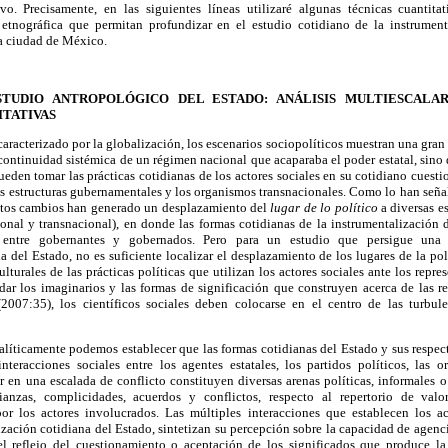
ivo. Precisamente, en las siguientes líneas utilizaré algunas técnicas cuantita
 etnográfica que permitan profundizar en el estudio cotidiano de la instrument
la ciudad de México.
TUDIO ANTROPOLÓGICO DEL ESTADO: ANÁLISIS MULTIESCALA
ITATIVAS
aracterizado por la globalización, los escenarios sociopolíticos muestran una gran
continuidad sistémica de un régimen nacional que acaparaba el poder estatal, sino q
ueden tomar las prácticas cotidianas de los actores sociales en su cotidiano cues
las estructuras gubernamentales y los organismos transnacionales. Como lo han señ
estos cambios han generado un desplazamiento del
lugar de lo político
a diversas e
acional y transnacional), en donde las formas cotidianas de la instrumentalización
 entre gobernantes y gobernados. Pero para un estudio que persigue una 
a del Estado, no es suficiente localizar el desplazamiento de los lugares de la po
lturales de las prácticas políticas que utilizan los actores sociales ante los repr
idar los imaginarios y las formas de significación que construyen acerca de las rel
2007:35), los científicos sociales deben colocarse en el centro de las turbul
alíticamente podemos establecer que las formas cotidianas del Estado y sus respect
interacciones sociales entre los agentes estatales, los partidos políticos, las o
r en una escalada de conflicto constituyen diversas arenas políticas, informales o
ianzas, complicidades, acuerdos y conflictos, respecto al repertorio de valor
r los actores involucrados. Las múltiples interacciones que establecen los ac
ización cotidiana del Estado, sintetizan su percepción sobre la capacidad de agen
el reflejo del cuestionamiento o aceptación de los significados que produce l