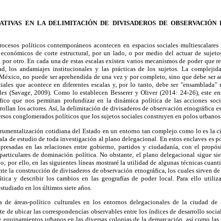
ATIVAS EN LA DELIMITACIÓN DE DIVISADEROS DE OBSERVACIÓN
rocesos políticos contemporáneos acontecen en espacios sociales multiescalares
 económicos de corte estructural, por un lado, o por medio del actuar de sujeto
s, por otro. En cada una de estas escalas existen varios mecanismos de poder que reg
ad, los andamiajes institucionales y las prácticas de los sujetos. La complejid
México, no puede ser aprehendida de una vez y por completo, sino que debe ser
ciales que acontece en diferentes escalas y, por lo tanto, debe ser "ensamblada"
les (Savage, 2009). Como lo establecen Besserer y Oliver (2014: 24-26), este e
fico que nos permitan profundizar en la dinámica política de las acciones socia
rollan los actores. Así, la delimitación de divisaderos de observación etnográfica e
ersos conglomerados políticos que los sujetos sociales construyen en polos urbano
nstrumentalización cotidiana del Estado en un entorno tan complejo como lo es la
ala de estudio de toda investigación al plano delegacional. En estos enclaves es p
expresadas en las relaciones entre gobierno, partidos y ciudadanía, con el propó
particulares de dominación política. No obstante, el plano delegacional sigue 
o; por ello, en las siguientes líneas mostraré la utilidad de algunas técnicas cuan
te la construcción de divisaderos de observación etnográfica, los cuales sirven de
ítica y describir los cambios en las geografías de poder local. Para ello utiliz
studiado en los últimos siete años.
va de áreas-político culturales en los entornos delegacionales de la ciudad de
 de ubicar las correspondencias observables entre los índices de desarrollo social 
 y equipamientos urbanos en las diversas colonias de la demarcación, así como las 