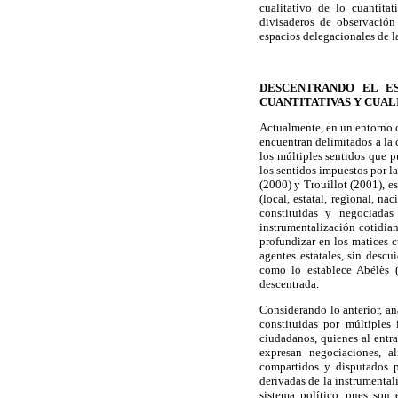
cualitativo de lo cuantitat
divisaderos de observación
espacios delegacionales de 
DESCENTRANDO EL ES
CUANTITATIVAS Y CUAL
Actualmente, en un entorno c
encuentran delimitados a la 
los múltiples sentidos que p
los sentidos impuestos por 
(2000) y Trouillot (2001), 
(local, estatal, regional, n
constituidas y negociadas
instrumentalización cotidian
profundizar en los matices cu
agentes estatales, sin descu
como lo establece Abélès (
descentrada.
Considerando lo anterior, an
constituidas por múltiples 
ciudadanos, quienes al entra
expresan negociaciones, al
compartidos y disputados po
derivadas de la instrumental
sistema político, pues son 