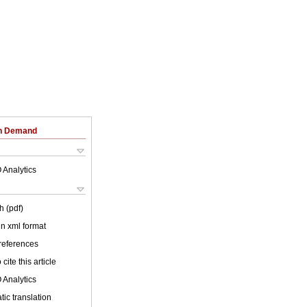
on Demand
 Analytics
h (pdf)
 in xml format
 references
cite this article
 Analytics
ic translation