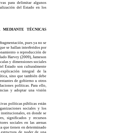
tivas para delimitar algunos
alización del Estado en los
R MEDIANTE TÉCNICAS
 fragmentación, pues ya no se
ue se hallan interferidos por
tionamiento o reproducción de
alado Harvey (2009), Jameson
scalas y dimensiones sociales
 del Estado son culturalmente
explicación integral de la
lítica, sino que también debe
esentantes de gobierno u otros
aciones políticas. Para ello,
encias y adoptar una visión
ivas políticas públicas están
rganizaciones sociales y los
 institucionales, en donde se
es, significados y recursos
tores sociales en las arenas
cia que tienen en determinado
a estructura de poder de una