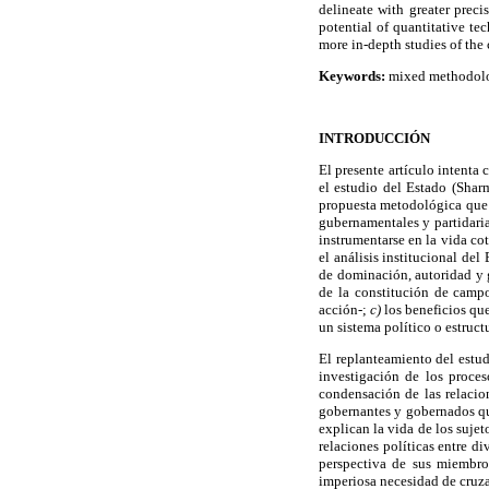
delineate with greater preci
potential of quantitative t
more in-depth studies of the
Keywords:
mixed methodologi
INTRODUCCIÓN
El presente artículo intenta
el estudio del Estado (Shar
propuesta metodológica que p
gubernamentales y partidarias
instrumentarse en la vida co
el análisis institucional de
de dominación, autoridad y g
de la constitución de campo
acción-;
c)
los beneficios que
un sistema político o estruct
El replanteamiento del estud
investigación de los proce
condensación de las relacion
gobernantes y gobernados q
explican la vida de los sujet
relaciones políticas entre d
perspectiva de sus miembros
imperiosa necesidad de cruzar