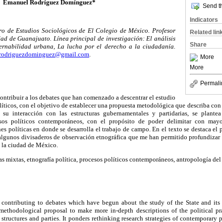
Emanuel Rodríguez Domínguez*
Send th
Indicators
ro de Estudios Sociológicos de El Colegio de México. Profesor
Related lin
dad de Guanajuato. Línea principal de investigación: El análisis
Share
bernabilidad urbana, La lucha por el derecho a la ciudadanía.
rodriguezdominguez@gmail.com
.
More
More
Permali
contribuir a los debates que han comenzado a descentrar el estudio
líticos, con el objetivo de establecer una propuesta metodológica que describa con
 su interacción con las estructuras gubernamentales y partidarias, se plantea
esos políticos contemporáneos, con el propósito de poder delimitar con mayo
es políticas en donde se desarrolla el trabajo de campo. En el texto se destaca el 
 algunos divisaderos de observación etnográfica que me han permitido profundizar 
 la ciudad de México.
 mixtas, etnografía política, procesos políticos contemporáneos, antropología del
t contributing to debates which have begun about the study of the State and its 
 methodological proposal to make more in-depth descriptions of the political prac
structures and parties. It ponders rethinking research strategies of contemporary po