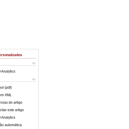
ersonalizados
 Analytics
ol (pdf)
 em XML
cias do artigo
itar este artigo
 Analytics
ão automática