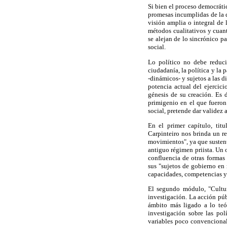
Si bien el proceso democrátic
promesas incumplidas de la d
visión amplia o integral de
métodos cualitativos y cuant
se alejan de lo sincrónico p
social.
Lo político no debe reducir
ciudadanía, la política y la
-dinámicos- y sujetos a las d
potencia actual del ejercici
génesis de su creación. Es 
primigenio en el que fueron 
social, pretende dar validez 
En el primer capítulo, tit
Carpinteiro nos brinda un r
movimientos", ya que sustent
antiguo régimen priista. Un o
confluencia de otras formas 
sus "sujetos de gobierno en 
capacidades, competencias y 
El segundo módulo, "Cultur
investigación. La acción púb
ámbito más ligado a lo teó
investigación sobre las pol
variables poco convencionale