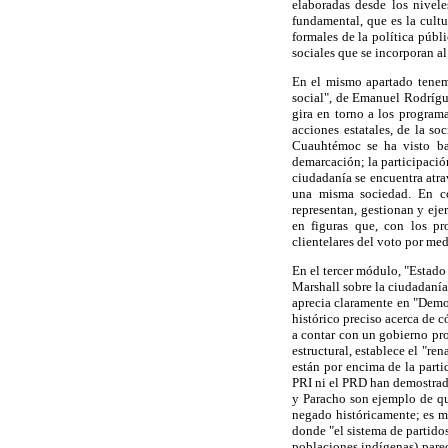
elaboradas desde los nivele
fundamental, que es la cultu
formales de la política públ
sociales que se incorporan al
En el mismo apartado tenemo
social", de Emanuel Rodrígue
gira en torno a los program
acciones estatales, de la so
Cuauhtémoc se ha visto baj
demarcación; la participación
ciudadanía se encuentra atrav
una misma sociedad. En co
representan, gestionan y eje
en figuras que, con los pr
clientelares del voto por me
En el tercer módulo, "Estado
Marshall sobre la ciudadanía
aprecia claramente en "Demo
histórico preciso acerca de 
a contar con un gobierno pro
estructural, establece el "r
están por encima de la parti
PRI ni el PRD han demostrad
y Paracho son ejemplo de que
negado históricamente; es m
donde "el sistema de partido
poblaciones indígenas) parec