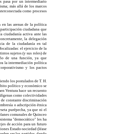
as pasa por un intermediario
misma; más allá de los marcos
 interconectada como procesos
en las arenas de la política
a participación ciudadana que
a ciudadanía activa ante las
 concretamente, la delegación
cia de la ciudadanía en tal
ocalizadas: el ejercicio de la
intos sujetos (y sus roles) de
eño de una función, ya que
ra la intermediación política
corporativismo y los pactos
iendo los postulados de T. H.
mbito político y económico se
men Ventura hace un recuento
indígenas como colectividades
o de constante discriminación
embresía o adscripción étnica
eseta purépecha, ya que ni el
 planes comunales de Quinceo
 sistema "democrático" les ha
jes de acción para un futuro
ciones Estado-sociedad (léase
ueden ser los partidos, dando