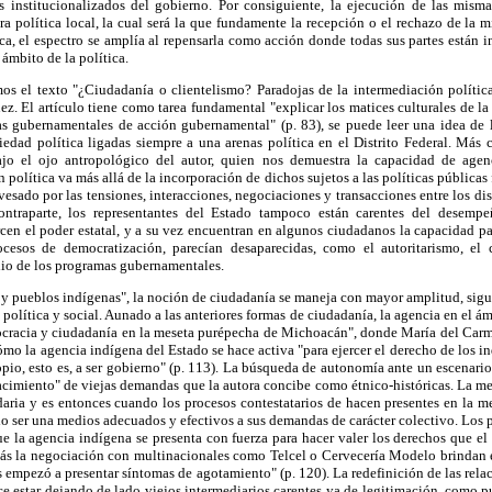
s institucionalizados del gobierno. Por consiguiente, la ejecución de las mism
ra política local, la cual será la que fundamente la recepción o el rechazo de la 
ica, el espectro se amplía al repensarla como acción donde todas sus partes están
 ámbito de la política.
s el texto "¿Ciudadanía o clientelismo? Paradojas de la intermediación política 
z. El artículo tiene como tarea fundamental "explicar los matices culturales de l
as gubernamentales de acción gubernamental" (p. 83), se puede leer una idea de l
ciedad política ligadas siempre a una arenas política en el Distrito Federal. Más
o el ojo antropológico del autor, quien nos demuestra la capacidad de agen
 política va más allá de la incorporación de dichos sujetos a las políticas públicas f
esado por las tensiones, interacciones, negociaciones y transacciones entre los dist
ntraparte, los representantes del Estado tampoco están carentes del desemp
rcen el poder estatal, y a su vez encuentran en algunos ciudadanos la capacidad pa
ocesos de democratización, parecían desaparecidas, como el autoritarismo, el 
dio de los programas gubernamentales.
 y pueblos indígenas", la noción de ciudadanía se maneja con mayor amplitud, sigu
 política y social. Aunado a las anteriores formas de ciudadanía, la agencia en el á
cracia y ciudadanía en la meseta purépecha de Michoacán", donde María del Car
cómo la agencia indígena del Estado se hace activa "para ejercer el derecho de los 
pio, esto es, a ser gobierno" (p. 113). La búsqueda de autonomía ante un escenari
enacimiento" de viejas demandas que la autora concibe como étnico-históricas. La m
daria y es entonces cuando los procesos contestatarios de hacen presentes en la m
o ser una medios adecuados y efectivos a sus demandas de carácter colectivo. Los
 la agencia indígena se presenta con fuerza para hacer valer los derechos que el
ás la negociación con multinacionales como Telcel o Cervecería Modelo brindan e
s empezó a presentar síntomas de agotamiento" (p. 120). La redefinición de las rela
e estar dejando de lado viejos intermediarios carentes ya de legitimación, como p