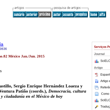
ía
Serviços P
-0636
Journal
no.82 México Jan./Jun. 2015
SciELO
Artigo
s
Espanh
Artigo
astillo, Sergio Enrique Hernández Loaeza y
Referên
entura Patiño (coords.),
Democracia, cultura
Como c
a y ciudadanía en el México de hoy
SciELO
Traduç