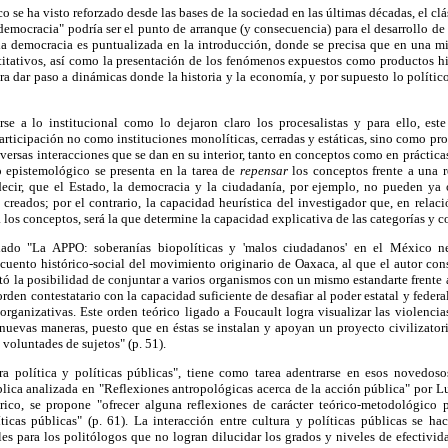
o se ha visto reforzado desde las bases de la sociedad en las últimas décadas, el cl
emocracia" podría ser el punto de arranque (y consecuencia) para el desarrollo de 
 la democracia es puntualizada en la introducción, donde se precisa que en una m
itativos, así como la presentación de los fenómenos expuestos como productos his
ara dar paso a dinámicas donde la historia y la economía, y por supuesto lo polític
se a lo institucional como lo dejaron claro los procesalistas y para ello, este
 participación no como instituciones monolíticas, cerradas y estáticas, sino como pr
iversas interacciones que se dan en su interior, tanto en conceptos como en prácticas
o epistemológico se presenta en la tarea de
repensar
los conceptos frente a una r
decir, que el Estado, la democracia y la ciudadanía, por ejemplo, no pueden y
creados; por el contrario, la capacidad heurística del investigador que, en relaci
a los conceptos, será la que determine la capacidad explicativa de las categorías y 
ulado "La APPO: soberanías biopolíticas y 'malos ciudadanos' en el México n
ecuento histórico-social del movimiento originario de Oaxaca, al que el autor c
ó la posibilidad de conjuntar a varios organismos con un mismo estandarte frente 
rden contestatario con la capacidad suficiente de desafiar al poder estatal y federa
organizativas. Este orden teórico ligado a Foucault logra visualizar las violencia
nuevas maneras, puesto que en éstas se instalan y apoyan un proyecto civilizator
voluntades de sujetos" (p. 51).
a política y políticas públicas", tiene como tarea adentrarse en esos novedos
lica analizada en "Reflexiones antropológicas acerca de la acción pública" por L
rico, se propone "ofrecer alguna reflexiones de carácter teórico-metodológico 
íticas públicas" (p. 61). La interacción entre cultura y políticas públicas se h
s para los politólogos que no logran dilucidar los grados y niveles de efectivid