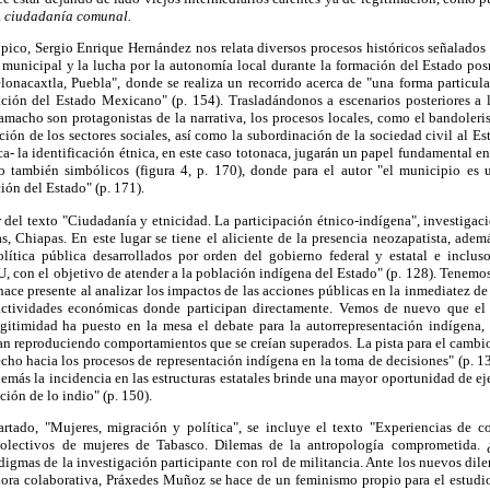
a
ciudadanía comunal.
ico, Sergio Enrique Hernández nos relata diversos procesos históricos señalados 
municipal y la lucha por la autonomía local durante la formación del Estado posr
nacaxtla, Puebla", donde se realiza un recorrido acerca de "una forma particular
ación del Estado Mexicano" (p. 154). Trasladándonos a escenarios posteriores a
cho son protagonistas de la narrativa, los procesos locales, como el bandolerism
ción de los sectores sociales, así como la subordinación de la sociedad civil al Es
ca- la identificación étnica, en este caso totonaca, jugarán un papel fundamental 
o también simbólicos (figura 4, p. 170), donde para el autor "el municipio es 
ión del Estado" (p. 171).
del texto "Ciudadanía y etnicidad. La participación étnico-indígena", investigac
s, Chiapas. En este lugar se tiene el aliciente de la presencia neozapatista, adem
lítica pública desarrollados por orden del gobierno federal y estatal e inclus
, con el objetivo de atender a la población indígena del Estado" (p. 128). Tenemo
e hace presente al analizar los impactos de las acciones públicas en la inmediatez d
actividades económicas donde participan directamente. Vemos de nuevo que el
egitimidad ha puesto en la mesa el debate para la autorrepresentación indígena, p
an reproduciendo comportamientos que se creían superados. La pista para el cambio
cho hacia los procesos de representación indígena en la toma de decisiones" (p. 13
demás la incidencia en las estructuras estatales brinde una mayor oportunidad de eje
ión de lo indio" (p. 150).
artado, "Mujeres, migración y política", se incluye el texto "Experiencias de co
colectivos de mujeres de Tabasco. Dilemas de la antropología comprometida. 
igmas de la investigación participante con rol de militancia. Ante los nuevos dil
ora colaborativa, Práxedes Muñoz se hace de un feminismo propio para el estudi