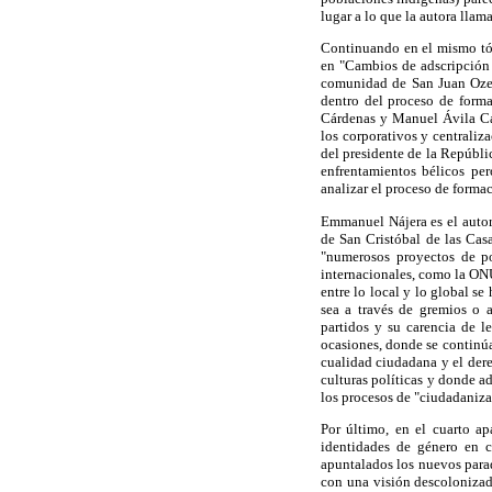
lugar a lo que la autora llam
Continuando en el mismo tóp
en "Cambios de adscripción 
comunidad de San Juan Ozelo
dentro del proceso de form
Cárdenas y Manuel Ávila Cama
los corporativos y centraliza
del presidente de la Repúbli
enfrentamientos bélicos per
analizar el proceso de formac
Emmanuel Nájera es el autor 
de San Cristóbal de las Casa
"numerosos proyectos de po
internacionales, como la ONU
entre lo local y lo global s
sea a través de gremios o 
partidos y su carencia de l
ocasiones, donde se continú
cualidad ciudadana y el dere
culturas políticas y donde a
los procesos de "ciudadanizac
Por último, en el cuarto ap
identidades de género en 
apuntalados los nuevos parad
con una visión descolonizad