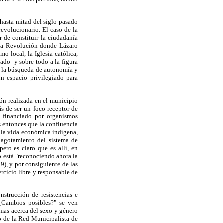
hasta mitad del siglo pasado
evolucionario. El caso de la
 de constituir la ciudadanía
 la Revolución donde Lázaro
o local, la Iglesia católica,
tado -y sobre todo a la figura
en la búsqueda de autonomía y
un espacio privilegiado para
ión realizada en el municipio
ás de ser un foco receptor de
o financiado por organismos
s entonces que la confluencia
e la vida económica indígena,
 agotamiento del sistema de
ero es claro que es allí, en
 está "reconociendo ahora la
9), y por consiguiente de las
rcicio libre y responsable de
nstrucción de resistencias e
¿Cambios posibles?" se ven
emas acerca del sexo y género
o de la Red Municipalista de