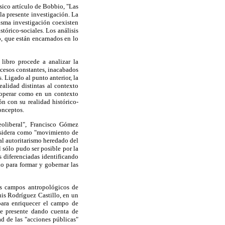
ásico artículo de Bobbio, "Las
la presente investigación. La
isma investigación coexisten
tórico-sociales. Los análisis
o, que están encarnados en lo
 libro procede a analizar la
ocesos constantes, inacabados
. Ligado al punto anterior, la
ealidad distintas al contexto
a operar como en un contexto
ón con su realidad histórico-
conceptos.
eoliberal", Francisco Gómez
onsidera como "movimiento de
al autoritarismo heredado del
l sólo pudo ser posible por la
s diferenciadas identificando
io para formar y gobernar las
os campos antropológicos de
uis Rodríguez Castillo, en un
para enriquecer el campo de
ace presente dando cuenta de
ad de las "acciones públicas"