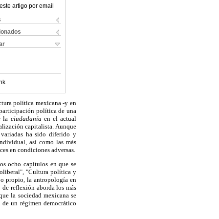
este artigo por email
s
cionados
ar
nk
tura política mexicana -y en
 participación política de una
r la
ciudadanía
en el actual
lización capitalista. Aunque
variadas ha sido diferido y
individual, así como las más
eces en condiciones adversas.
los ocho capítulos en que se
iberal", "Cultura política y
jo propio, la antropología en
o de reflexión aborda los más
 que la sociedad mexicana se
nes de un régimen democrático