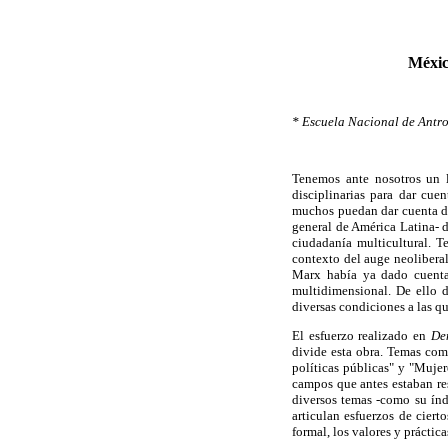
Méxi
* Escuela Nacional de Antro
Tenemos ante nosotros un l
disciplinarias para dar cue
muchos puedan dar cuenta de
general de América Latina- do
ciudadanía multicultural. T
contexto del auge neolibera
Marx había ya dado cuenta 
multidimensional. De ello d
diversas condiciones a las q
El esfuerzo realizado en
De
divide esta obra. Temas com
políticas públicas" y "Mujer
campos que antes estaban res
diversos temas -como su índ
articulan esfuerzos de ciert
formal, los valores y práctica