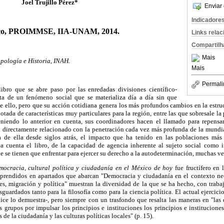
Joel Trujillo Pérez*
Enviar 
Indicadore
co, PROIMMSE, IIA-UNAM, 2014.
Links rela
Compartilh
Mais
pología e Historia, INAH.
Mais
Permali
ibro que se abre paso por las enredadas divisiones científico-
nta de un fenómeno social que se materializa día a día sin que
 ello, pero que su acción cotidiana genera los más profundos cambios en la estruc
tada de características muy particulares para la región, entre las que sobresale la
eniendo lo anterior en cuenta, sus coordinadores hacen el llamado para repensa
l directamente relacionado con la penetración cada vez más profunda de la mundia
de ella desde siglos atrás, el impacto que ha tenido en las poblaciones más 
a cuenta el libro, de la capacidad de agencia inherente al sujeto social como 
ue se tienen que enfrentar para ejercer su derecho a la autodeterminación, muchas v
mocracia, cultural política y ciudadanía en el México de hoy
fue fructífero en 
prendidos en apartados que abarcan "Democracia y ciudadanía en el contexto neol
es, migración y política" muestran la diversidad de la que se ha hecho, con traba
guardados tanto para la filosofía como para la ciencia política. El actual ejercici
ice lo demuestra-, pero siempre con un trasfondo que resalta las maneras en "las
os grupos por impulsar los principios e instituciones los principios e institucio
s de la ciudadanía y las culturas políticas locales" (p. 15).