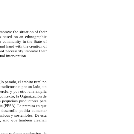
mprove the situation of their
is based on an ethnographic
a community in the State of
and hand with the creation of
not necessarily improve their
nal intervention.
lo pasado, el ámbito rural no
tradictorios: por un lado, un
ercio, y por otro, una amplia
contexto, la Organización de
s pequeños productores para
ria (PESA). La premisa en que
 desarrollo podría aumentar
micos y sostenibles. De esta
, sino que también crearían
ante carácter productivo, la