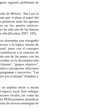
siguen vigentes problemas de
stado de México: San Luis la
más que evaluar el papel del
se producen entre los agentes
os en los aportes teóricos-
es ha sido una de las fuerzas
e ella (Escobar, 2007: 185).
 Fox denomina una etnografía
acceso a la lógica interna de
ional, junto con el concepto
 contribuyen a la creación de
ada una de las partes con las
ahondan en la deconstrucción
clientes", "grupos objetivo",
rales e incorporan relaciones
 programas y proyectos. "Las
stos por el mismo" (Gardner y
r un análisis micro a escala
el espacio local. Este enfoque
actores locales, así como las
del PESA permiten identificar
archa de nuevas estrategias de