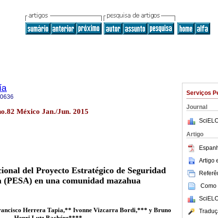
ía
Serviços P
-0636
Journal
no.82 México Jan./Jun. 2015
SciELO
Artigo
Espanh
Artigo
cional del Proyecto Estratégico de Seguridad
Referên
a (PESA) en una comunidad mazahua
Como c
SciELO
ancisco Herrera Tapia,** Ivonne Vizcarra Bordi,*** y Bruno
Traduç
Henri Lutz Bachére****