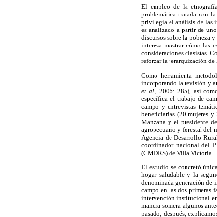
El empleo de la etnografía
problemática tratada con la
privilegia el análisis de las
es analizado a partir de uno
discursos sobre la pobreza y 
interesa mostrar cómo las e
consideraciones clasistas. C
reforzar la jerarquización de
Como herramienta metodológ
incorporando la revisión y an
et al.,
2006: 285), así como 
específica el trabajo de c
campo y entrevistas temátic
beneficiarias (20 mujeres y
Manzana y el presidente del
agropecuario y forestal del 
Agencia de Desarrollo Rura
coordinador nacional del P
(CMDRS) de Villa Victoria.
El estudio se concretó únic
hogar saludable y la segun
denominada generación de ing
campo en las dos primeras fa
intervención institucional e
manera somera algunos antec
pasado; después, explicamos