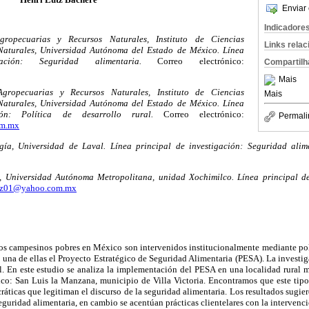
Enviar 
Indicadore
ropecuarias y Recursos Naturales, Instituto de Ciencias
Links rela
Naturales, Universidad Autónoma del Estado de México. Línea
ación: Seguridad alimentaria.
Correo electrónico:
Compartilh
Mais
ropecuarias y Recursos Naturales, Instituto de Ciencias
Mais
Naturales, Universidad Autónoma del Estado de México. Línea
ión: Política de desarrollo rural.
Correo electrónico:
Permali
om.mx
ía, Universidad de Laval. Línea principal de investigación: Seguridad alime
 Universidad Autónoma Metropolitana, unidad Xochimilco. Línea principal de 
tz01@yahoo.com.mx
os campesinos pobres en México son intervenidos institucionalmente mediante pol
o una de ellas el Proyecto Estratégico de Seguridad Alimentaria (PESA). La investi
al. En este estudio se analiza la implementación del PESA en una localidad rural
ico: San Luis la Manzana, municipio de Villa Victoria. Encontramos que este tipo
ráticas que legitiman el discurso de la seguridad alimentaria. Los resultados sugier
guridad alimentaria, en cambio se acentúan prácticas clientelares con la intervenci