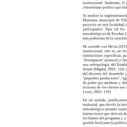
institucional. Asimismo, el
clientelismo político que lim
Se analizó la implementació
Manzana, municipio de Villa
proyecto en esta localidad, 
participantes. Para tal fi
metodológicos de Escobar (
más poderosas de la creación 
De acuerdo con Hevia (2011)
institucional, esto es, un e
instituciones específicas, 
"desempacar" (
unpack
) y la
una antropología del Estado,
demás (Migdal, 2001: 124, c
del discurso del desarrollo 
"pequeños productores", "agr
de poder que moldean y diri
acciones de los clientes son
Lewis, 2003: 119).
En tal sentido, justificamo
territorial, que devela la in
metodológico permite realiza
interacciones que derivan de
los límites del programa y, a
gestión local para la polític