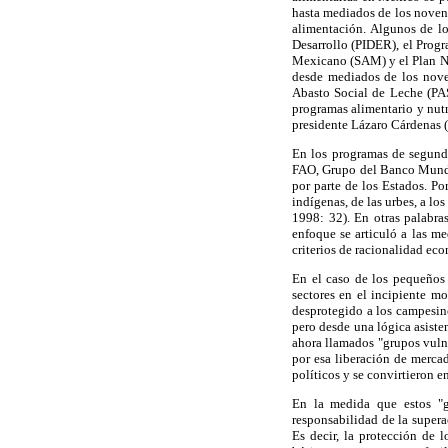
hasta mediados de los novent
alimentación. Algunos de lo
Desarrollo (PIDER), el Progr
Mexicano (SAM) y el Plan 
desde mediados de los nove
Abasto Social de Leche (PAS
programas alimentario y nut
presidente Lázaro Cárdenas (
En los programas de segunda
FAO, Grupo del Banco Mundia
por parte de los Estados. Po
indígenas, de las urbes, a lo
1998: 32). En otras palabras
enfoque se articuló a las m
criterios de racionalidad ec
En el caso de los pequeños
sectores en el incipiente mo
desprotegido a los campesino
pero desde una lógica asisten
ahora llamados "grupos vulne
por esa liberación de merca
políticos y se convirtieron 
En la medida que estos "gr
responsabilidad de la super
Es decir, la protección de 