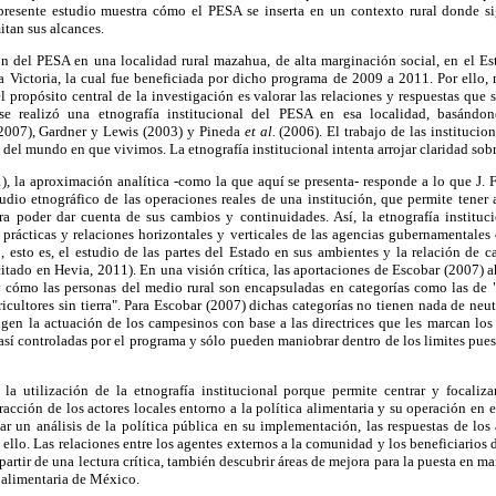
 presente estudio muestra cómo el PESA se inserta en un contexto rural donde 
itan sus alcances.
n del PESA en una localidad rural mazahua, de alta marginación social, en el E
 Victoria, la cual fue beneficiada por dicho programa de 2009 a 2011. Por ello, 
el propósito central de la investigación es valorar las relaciones y respuestas que 
n se realizó una etnografía institucional del PESA en esa localidad, basándon
2007), Gardner y Lewis (2003) y Pineda
et al.
(2006). El trabajo de las institucion
del mundo en que vivimos. La etnografía institucional intenta arrojar claridad sobr
, la aproximación analítica -como la que aquí se presenta- responde a lo que J.
studio etnográfico de las operaciones reales de una institución, que permite tener 
para poder dar cuenta de sus cambios y continuidades. Así, la etnografía instituc
s prácticas y relaciones horizontales y verticales de las agencias gubernamentales
 esto es, el estudio de las partes del Estado en sus ambientes y la relación de c
itado en Hevia, 2011). En una visión crítica, las aportaciones de Escobar (2007) 
y cómo las personas del medio rural son encapsuladas en categorías como las de "
icultores sin tierra". Para Escobar (2007) dichas categorías no tienen nada de neut
gen la actuación de los campesinos con base a las directrices que les marcan los
 así controladas por el programa y sólo pueden maniobrar dentro de los limites pue
s la utilización de la etnografía institucional porque permite centrar y focaliza
teracción de los actores locales entorno a la política alimentaria y su operación en 
r un análisis de la política pública en su implementación, las respuestas de los 
 ello. Las relaciones entre los agentes externos a la comunidad y los beneficiarios 
 partir de una lectura crítica, también descubrir áreas de mejora para la puesta en m
a alimentaria de México.