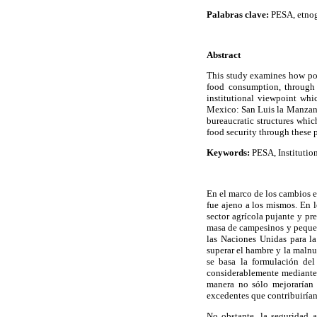
Palabras clave:
PESA, etnogr
Abstract
This study examines how poor
food consumption, through 
institutional viewpoint wh
Mexico: San Luis la Manzana,
bureaucratic structures whic
food security through these p
Keywords:
PESA, Institution
En el marco de los cambios e
fue ajeno a los mismos. En l
sector agrícola pujante y pr
masa de campesinos y pequeñ
las Naciones Unidas para l
superar el hambre y la malnu
se basa la formulación del
considerablemente mediante 
manera no sólo mejorarían 
excedentes que contribuirían
No obstante, la seguridad a