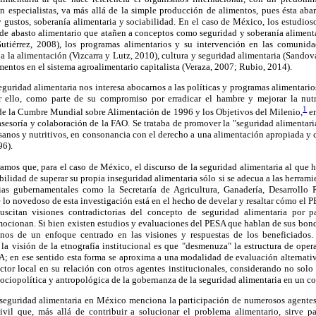
 especialistas, va más allá de la simple producción de alimentos, pues ésta abar
 y gustos, soberanía alimentaria y sociabilidad. En el caso de México, los estudios
de abasto alimentario que atañen a conceptos como seguridad y soberanía alimenta
tiérrez, 2008), los programas alimentarios y su intervención en las comunidad
 a la alimentación (Vizcarra y Lutz, 2010), cultura y seguridad alimentaria (Sandov
mentos en el sistema agroalimentario capitalista (Veraza, 2007; Rubio, 2014).
eguridad alimentaria nos interesa abocarnos a las políticas y programas alimentarios
r ello, como parte de su compromiso por erradicar el hambre y mejorar la nutr
1
de la Cumbre Mundial sobre Alimentación de 1996 y los Objetivos del Milenio,
en
sesoría y colaboración de la FAO. Se trataba de promover la "seguridad alimentari
sanos y nutritivos, en consonancia con el derecho a una alimentación apropiada y
96).
ramos que, para el caso de México, el discurso de la seguridad alimentaria al que 
ilidad de superar su propia inseguridad alimentaria sólo si se adecua a las herram
as gubernamentales como la Secretaría de Agricultura, Ganadería, Desarrollo 
lo novedoso de esta investigación está en el hecho de develar y resaltar cómo el P
scitan visiones contradictorias del concepto de seguridad alimentaria por 
ocionan. Si bien existen estudios y evaluaciones del PESA que hablan de sus bond
os de un enfoque centrado en las visiones y respuestas de los beneficiados.
la visión de la etnografía institucional es que "desmenuza" la estructura de ope
 en ese sentido esta forma se aproxima a una modalidad de evaluación alternativa 
ctor local en su relación con otros agentes institucionales, considerando no solo
sociopolítica y antropológica de la gobernanza de la seguridad alimentaria en un co
la seguridad alimentaria en México menciona la participación de numerosos agentes
vil que, más allá de contribuir a solucionar el problema alimentario, sirve par