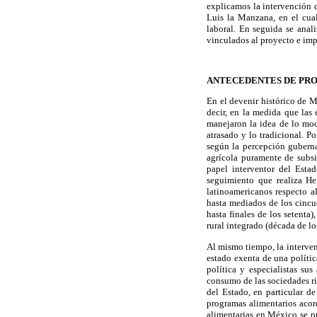
explicamos la intervención 
Luis la Manzana, en el cua
laboral. En seguida se anal
vinculados al proyecto e impl
ANTECEDENTES DE PRO
En el devenir histórico de M
decir, en la medida que las 
manejaron la idea de lo mod
atrasado y lo tradicional. P
según la percepción guberna
agrícola puramente de subsis
papel interventor del Esta
seguimiento que realiza Her
latinoamericanos respecto a
hasta mediados de los cincu
hasta finales de los setenta)
rural integrado (década de lo
Al mismo tiempo, la interven
estado exenta de una polític
política y especialistas sus
consumo de las sociedades ri
del Estado, en particular 
programas alimentarios acor
alimentarias en México se p