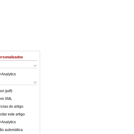
ersonalizados
 Analytics
ol (pdf)
 em XML
cias do artigo
itar este artigo
 Analytics
ão automática