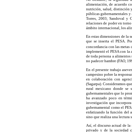
alimentación, de acuerdo con
nutrición, salud, distinción
públicas gubernamentales y 
Torres, 2003; Sandoval y Gu
relaciones de poder en torno
ámbito internacional, los ali
En estas dimensiones de la s
que se inserta el PESA. Po
concordancia con las metas 
implementó el PESA con la a
de toda persona a alimentos 
no padecer hambre (FAO, 19
En el presente trabajo aseve
campesino pobre la responsab
en colaboración con agenci
(Sagarpa). Consideramos que 
rural mexicano donde se su
gubernamentales que lo prom
ha avanzado poco en términ
investigación que incorpora 
gubernamental como el PESA;
enfatizando la función del a
sino que realiza una lectura 
Así, el discurso actual de 
privado y de la sociedad ci