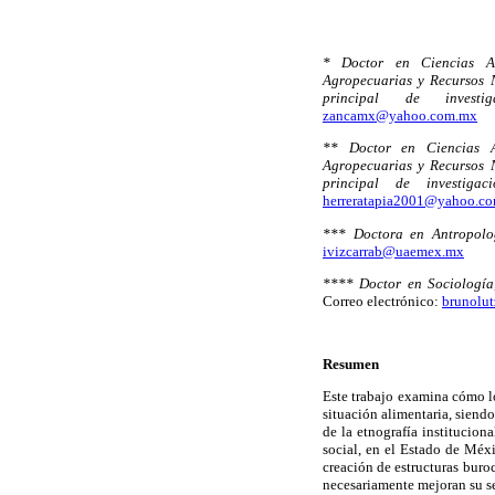
* Doctor en Ciencias Ag
Agropecuarias y Recursos 
principal de investig
zancamx@yahoo.com.mx
** Doctor en Ciencias Ag
Agropecuarias y Recursos 
principal de investigac
herreratapia2001@yahoo.c
*** Doctora en Antropolog
ivizcarrab@uaemex.mx
**** Doctor en Sociología,
Correo electrónico:
brunolu
Resumen
Este trabajo examina cómo l
situación alimentaria, siend
de la etnografía institucion
social, en el Estado de Méx
creación de estructuras buroc
necesariamente mejoran su se