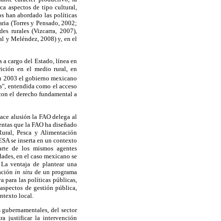
ca aspectos de tipo cultural,
os han abordado las políticas
ria (Torres y Pensado, 2002;
es rurales (Vizcarra, 2007),
al y Meléndez, 2008) y, en el
 a cargo del Estado, línea en
ición en el medio rural, en
 2003 el gobierno mexicano
a", entendida como el acceso
 con el derecho fundamental a
hace alusión la FAO delega al
ientas que la FAO ha diseñado
Rural, Pesca y Alimentación
ESA se inserta en un contexto
parte de los mismos agentes
ades, en el caso mexicano se
 La ventaja de plantear una
ración
in situ
de un programa
para las políticas públicas,
 aspectos de gestión pública,
ntexto local.
 gubernamentales, del sector
a justificar la intervención