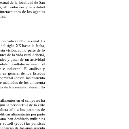
xtual de la localidad de San
n, alimentación y movilidad
interacciones de los agentes
les.
ación cada cambio sexenal. Es
 del siglo XX hasta la fecha,
sta visión, como parte de lo
tes de la vida rural debería,
ades y pasar de un actividad
ntido, resultaba necesario el
e industrial. El análisis y
or en general de los Estados
 comunal (desde los cuarenta
de mediados de los cincuenta
da de los sesenta), desarrollo
e alimentos en el campo no ha
ún la perspectiva de la elite
 dieta afín a los patrones de
íticas alimentarias por parte
ano han desfilado múltiples
Sottoli (2000) las políticas
 abarcan de los años sesenta