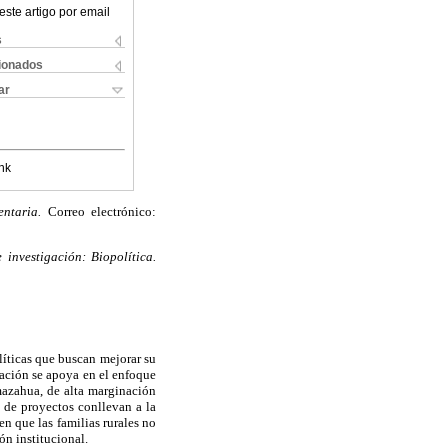
este artigo por email
s
cionados
ar
nk
ntaria.
Correo electrónico:
investigación: Biopolítica.
íticas que buscan mejorar su
gación se apoya en el enfoque
 mazahua, de alta marginación
 de proyectos conllevan a la
en que las familias rurales no
ón institucional.