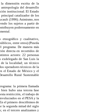
 la dimensión escrita de la
 antropología del desarrollo
nción institucional. El Estado
 principal catalizador de los
Foucault (1996). Asimismo, nos
endo los sujetos a partir de
 contribuyen poderosamente en
amental.
 etnográfico y cualitativo,
públicos, entre otros) (Pineda
n el programa. De manera más
ón directa en recorridos de
stintos actores: 22 personas
un exdelegado de San Luis la
 de la localidad; un técnico
dos operadores técnicos de la
en el Estado de México y el
esarrollo Rural Sustentable
programa: la primera llamada
 bien hubo una tercera fase
ta restricción, el trabajo de
 involucrados en el PESA y la
 En el primero describimos de
e la segunda mitad del siglo
; en el tercero analizamos y