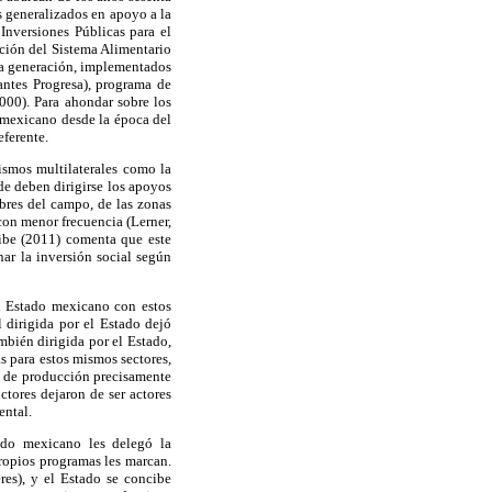
s generalizados en apoyo a la
Inversiones Públicas para el
ación del Sistema Alimentario
 generación, implementados
ntes Progresa), programa de
000). Para ahondar sobre los
 mexicano desde la época del
eferente.
ismos multilaterales como la
e deben dirigirse los apoyos
obres del campo, de las zonas
 con menor frecuencia (Lerner,
Uribe (2011) comenta que este
ar la inversión social según
l Estado mexicano con estos
l dirigida por el Estado dejó
mbién dirigida por el Estado,
as para estos mismos sectores,
os de producción precisamente
tores dejaron de ser actores
ental.
tado mexicano les delegó la
ropios programas les marcan.
res), y el Estado se concibe