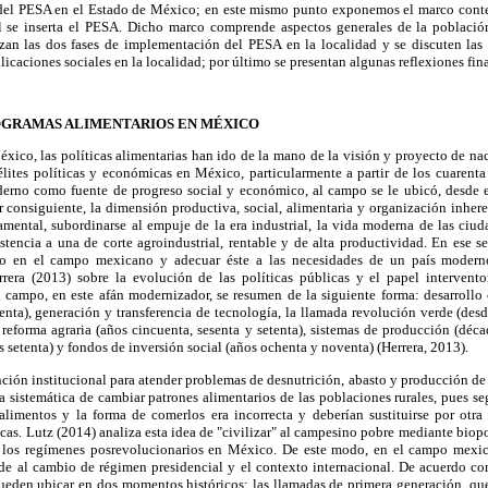
del PESA en el Estado de México; en este mismo punto exponemos el marco conte
l se inserta el PESA. Dicho marco comprende aspectos generales de la població
izan las dos fases de implementación del PESA en la localidad y se discuten las 
icaciones sociales en la localidad; por último se presentan algunas reflexiones fina
GRAMAS ALIMENTARIOS EN MÉXICO
éxico, las políticas alimentarias han ido de la mano de la visión y proyecto de n
élites políticas y económicas en México, particularmente a partir de los cuarenta
erno como fuente de progreso social y económico, al campo se le ubicó, desde e
or consiguiente, la dimensión productiva, social, alimentaria y organización inheren
mental, subordinarse al empuje de la era industrial, la vida moderna de las ciud
tencia a una de corte agroindustrial, rentable y de alta productividad. En ese se
do en el campo mexicano y adecuar éste a las necesidades de un país moderno 
rera (2013) sobre la evolución de las políticas públicas y el papel intervent
l campo, en este afán modernizador, se resumen de la siguiente forma: desarrollo
enta), generación y transferencia de tecnología, la llamada revolución verde (des
, reforma agraria (años cincuenta, sesenta y setenta), sistemas de producción (déca
s setenta) y fondos de inversión social (años ochenta y noventa) (Herrera, 2013).
ción institucional para atender problemas de desnutrición, abasto y producción d
a sistemática de cambiar patrones alimentarios de las poblaciones rurales, pues seg
 alimentos y la forma de comerlos era incorrecta y deberían sustituirse por otra
cas. Lutz (2014) analiza esta idea de "civilizar" al campesino pobre mediante biopol
de los regímenes posrevolucionarios en México. De este modo, en el campo mexic
de al cambio de régimen presidencial y el contexto internacional. De acuerdo con 
ueden ubicar en dos momentos históricos: las llamadas de primera generación, que