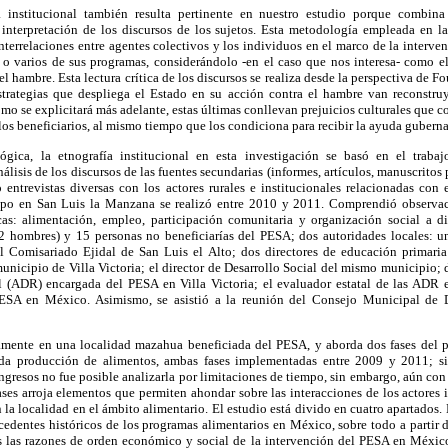
 institucional también resulta pertinente en nuestro estudio porque combina
 interpretación de los discursos de los sujetos. Esta metodología empleada en la
 interrelaciones entre agentes colectivos y los individuos en el marco de la interve
 o varios de sus programas, considerándolo -en el caso que nos interesa- como el
el hambre. Esta lectura crítica de los discursos se realiza desde la perspectiva de 
strategias que despliega el Estado en su acción contra el hambre van reconstruy
omo se explicitará más adelante, estas últimas conllevan prejuicios culturales que
 los beneficiarios, al mismo tiempo que los condiciona para recibir la ayuda gubern
ica, la etnografía institucional en esta investigación se basó en el trabajo
álisis de los discursos de las fuentes secundarias (informes, artículos, manuscritos 
entrevistas diversas con los actores rurales e institucionales relacionadas co
ampo en San Luis la Manzana se realizó entre 2010 y 2011. Comprendió observaci
as: alimentación, empleo, participación comunitaria y organización social a di
 2 hombres) y 15 personas no beneficiarías del PESA; dos autoridades locales: 
 Comisariado Ejidal de San Luis el Alto; dos directores de educación primaria
municipio de Villa Victoria; el director de Desarrollo Social del mismo municipio; 
l (ADR) encargada del PESA en Villa Victoria; el evaluador estatal de las ADR 
ESA en México. Asimismo, se asistió a la reunión del Consejo Municipal de D
amente en una localidad mazahua beneficiada del PESA, y aborda dos fases del 
da producción de alimentos, ambas fases implementadas entre 2009 y 2011; si
resos no fue posible analizarla por limitaciones de tiempo, sin embargo, aún con es
ses arroja elementos que permiten ahondar sobre las interacciones de los actores
n la localidad en el ámbito alimentario. El estudio está divido en cuatro apartados.
edentes históricos de los programas alimentarios en México, sobre todo a partir d
 las razones de orden económico y social de la intervención del PESA en México