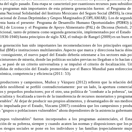
a del siglo pasado. Esta etapa se caracterizó por cuantiosos recursos para subsidio
s programas más importantes de esta primera generación fueron: el Programa de 
ama Nacional Solidaridad del Instituto Mexicano del Seguro Social (IMSS), la cre
Nacional de Zonas Deprimidas y Grupos Marginados (COPLAMAR). Los de segunda
nta hasta el presente: Programa de Desarrollo Humano Oportunidades (PDHO) (a
L) de Liconsa y el Programa de Apoyo Alimentario (PAL) de Diconsa (Sottoli, 2
ricional, tanto de primera como segunda generación, implementados por el Estado
1936-1940) hasta principios de siglo XXI, el trabajo de Rangel (2009) es un buen r
 generación han sido importantes las recomendaciones de los principales organ
l (BM) e instituciones multilaterales. Aspecto que marca y direcciona hacia dónd
r consiguiente, el nuevo papel del Estado debería orientarse a los sectores más p
s cinturones de miseria, donde las políticas sociales previas no llegaban o lo hacían
, se pasó de un criterio universalista y se impulsó el criterio de focalización. 
edidas de reducción del Estado promovidas por el Banco Mundial para redireccion
onómica, competencia y eficiencia (2011: 53).
 productores y campesinos, Muñoz y Vázquez (2012) refieren que la relación de
delo neoliberal se perfiló contradictoriamente: por un lado, la apertura comercia
s y pequeños productores; por el otro, una política de "combate a la pobreza", ta
cialista y focalizada a través de la transferencia de recursos monetarios y program
rables". Al dejar de producir sus propios alimentos, y desarraigados de sus medi
do impulsada por el Estado, Vizcarra (2007) considera que los campesinos y produc
en "grupos o poblaciones vulnerables" ahora dependientes de la asistencia gubernam
upos vulnerables" fueron incorporados a los programas asistenciales, el Es
ación de su pobreza, siempre y cuando acaten las normas y disposiciones que los p
los riesgos sociales se pone en los individuos y las familias (especialmente muje