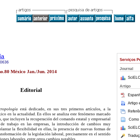
ía
Serviços P
-0636
Journal
no.80 México Jan./Jun. 2014
SciELO
Artigo
Editorial
Espanh
Artigo
ropología
está dedicado, en sus tres primeros artículos, a la
Referên
xico en la actualidad. En ellos se analiza este fenómeno marcado
, que incluyen la recuperación del comando estatal y empresarial
Como c
 de trabajo en las empresas, la introducción de cambios muy
SciELO
lantar la flexibilidad en ellas, la presencia de nuevas formas de
ansformación de la legislación laboral, precisamente en el sentido
Traduç
ciones laborales, entre otros cambios notables.