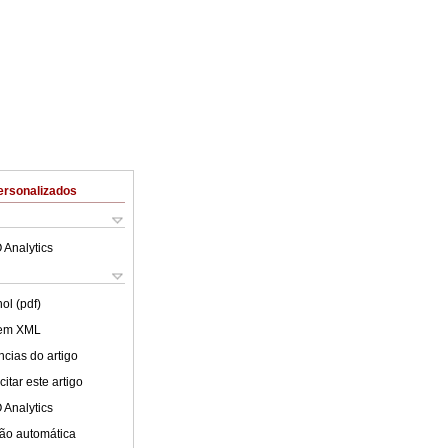
ersonalizados
 Analytics
ol (pdf)
 em XML
cias do artigo
itar este artigo
 Analytics
ão automática