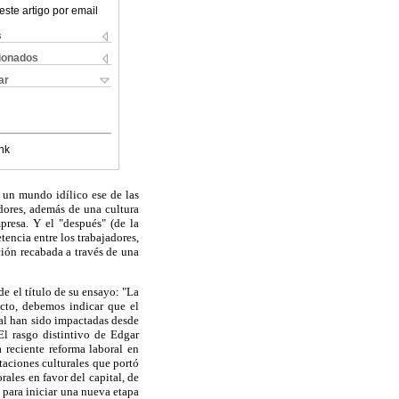
este artigo por email
s
cionados
ar
nk
a un mundo idílico ese de las
adores, además de una cultura
presa. Y el "después" (de la
encia entre los trabajadores,
ción recabada a través de una
de el título de su ensayo: "La
ecto, debemos indicar que el
eral han sido impactadas desde
El rasgo distintivo de Edgar
 reciente reforma laboral en
ntaciones culturales que portó
rales en favor del capital, de
, para iniciar una nueva etapa