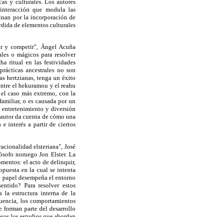
as y culturales. Los autores
interacción que modula las
linan por la incorporación de
érdida de elementos culturales
ir y competir", Ángel Acuña
ales o mágicos para resolver
ha ritual en las festividades
rácticas ancestrales no son
as hertzianas, tenga un éxito
entre el hekuramou y el reahu
 el caso más extremo, con la
familiar, o es causada por un
e entretenimiento y diversión
l autor da cuenta de cómo una
e interés a partir de ciertos
acionalidad elsteriana", José
lósofo noruego Jon Elster. La
mentos: el acto de delinquir,
opuesta en la cual se intenta
ué papel desempeña el entorno
entido? Para resolver estos
 la estructura interna de la
cuencia, los comportamientos
e forman parte del desarrollo
asos los estudios que abordan