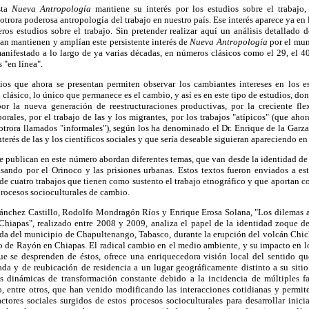
sta
Nueva Antropología
mantiene su interés por los estudios sobre el trabaj
otrora poderosa antropología del trabajo en nuestro país. Ese interés aparece ya en 
os estudios sobre el trabajo. Sin pretender realizar aquí un análisis detallado 
tan mantienen y amplían este persistente interés de
Nueva Antropología
por el mun
anifestado a lo largo de ya varias décadas, en números clásicos como el 29, el 40,
 "en línea".
os que ahora se presentan permiten observar los cambiantes intereses en los es
clásico, lo único que permanece es el cambio, y así es en este tipo de estudios, do
por la nueva generación de reestructuraciones productivas, por la creciente flex
orales, por el trabajo de las y los migrantes, por los trabajos "atípicos" (que aho
otrora llamados "informales"), según los ha denominado el Dr. Enrique de la Garza
nterés de las y los científicos sociales y que sería deseable siguieran apareciendo e
se publican en este número abordan diferentes temas, que van desde la identidad de
ndo por el Orinoco y las prisiones urbanas. Estos textos fueron enviados a es
a de cuatro trabajos que tienen como sustento el trabajo etnográfico y que aportan
procesos socioculturales de cambio.
Sánchez Castillo, Rodolfo Mondragón Ríos y Enrique Erosa Solana, "Los dilemas ac
hiapas", realizado entre 2008 y 2009, analiza el papel de la identidad zoque d
a del municipio de Chapultenango, Tabasco, durante la erupción del volcán Chich
 de Rayón en Chiapas. El radical cambio en el medio ambiente, y su impacto en lo
que se desprenden de éstos, ofrece una enriquecedora visión local del sentido q
da y de reubicación de residencia a un lugar geográficamente distinto a su sitio
las dinámicas de transformación constante debido a la incidencia de múltiples 
io, entre otros, que han venido modificando las interacciones cotidianas y permi
ctores sociales surgidos de estos procesos socioculturales para desarrollar inici