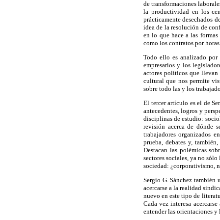
de transformaciones laborale
la productividad en los ce
prácticamente desechados del
idea de la resolución de con
en lo que hace a las formas 
como los contratos por horas
Todo ello es analizado por 
empresarios y los legislado
actores políticos que llevan
cultural que nos permite vis
sobre todo las y los trabajad
El tercer artículo es el de 
antecedentes, logros y perspe
disciplinas de estudio: socio
revisión acerca de dónde s
trabajadores organizados en
prueba, debates y, también,
Destacan las polémicas sobr
sectores sociales, ya no sólo
sociedad: ¿corporativismo, n
Sergio G. Sánchez también ub
acercarse a la realidad sindic
nuevo en este tipo de literat
Cada vez interesa acercarse 
entender las orientaciones y 