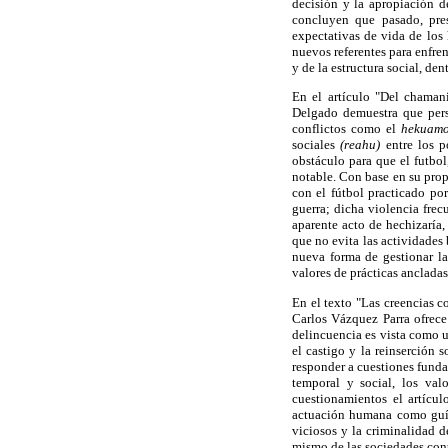
decisión y la apropiación d
concluyen que pasado, pre
expectativas de vida de los 
nuevos referentes para enfren
y de la estructura social, den
En el artículo "Del chaman
Delgado demuestra que persi
conflictos como el
hekuamo
sociales
(reahu)
entre los p
obstáculo para que el futbol
notable. Con base en su prop
con el fútbol practicado po
guerra; dicha violencia frec
aparente acto de hechizaría,
que no evita las actividades
nueva forma de gestionar la 
valores de prácticas ancladas
En el texto "Las creencias c
Carlos Vázquez Parra ofrece 
delincuencia es vista como u
el castigo y la reinserción 
responder a cuestiones funda
temporal y social, los val
cuestionamientos el artícul
actuación humana como guía 
viciosos y la criminalidad d
mismo de las sociedades cont