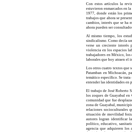
Con estos artículos la revi
estuvieron enmarcados en la 
1977, donde están los primer
trabajos que ahora se presen
cambios, interés que se ha m
ahora pueden ser consultados
Al mismo tiempo, los estudi
sindicalismo. Como decía un 
verse un creciente interés 
violencia en los espacios lab
trabajadores en México, los 
laborales que hoy atraen el i
Los otros cuatro textos que 
Patamban en Michoacán, pasa
temático específico. Se trat
entender las identidades en 
El trabajo de José Roberto 
los zoques de Guayabal en C
comunidad que fue desplazad
zona de Guayabal, municipio
relaciones socioculturales 
situación de movilidad forza
autores logran identificar 
político, educativo, sanitar
agencia que adquieren los a