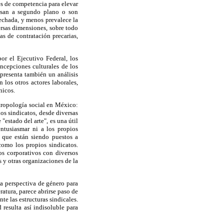
es de competencia para elevar
pasan a segundo plano o son
sechada, y menos prevalece la
ersas dimensiones, sobre todo
as de contratación precarias,
or el Ejecutivo Federal, los
ncepciones culturales de los
epresenta también un análisis
 los otros actores laborales,
nicos.
ntropología social en México:
los sindicatos, desde diversas
"estado del arte", es una útil
ntusiasmar ni a los propios
s que están siendo puestos a
como los propios sindicatos.
os corporativos con diversos
s y otras organizaciones de la
la perspectiva de género para
eratura, parece abrirse paso de
te las estructuras sindicales.
 resulta así indisoluble para