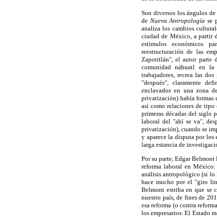
Son diversos los ángulos de 
de
Nueva Antropología
se p
analiza los cambios cultural
ciudad de México, a partir 
estímulos económicos pa
reestructuración de las em
Zapotitlán", el autor parte 
comunidad náhuatl en la 
trabajadores, recrea las do
"después", claramente defi
enclavados en una zona del
privatización) había formas 
así como relaciones de tipo 
primeras décadas del siglo p
laboral del "ahí se va", de
privatización), cuando se im
y aparece la disputa por los
larga estancia de investigaci
Por su parte, Edgar Belmont l
reforma laboral en México: 
análisis antropológico (si lo
hace mucho por el "giro lin
Belmont estriba en que se c
nuestro país, de fines de 201
esa reforma (o contra reforma
los empresarios. El Estado me