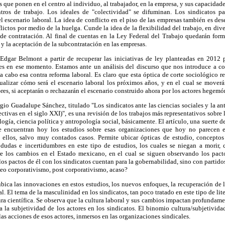
s que ponen en el centro al individuo, al trabajador, en la empresa, y sus capacidad
ntros de trabajo. Los ideales de "colectividad" se difuminan. Los sindicatos 
 escenario laboral. La idea de conflicto en el piso de las empresas también es de
flictos por medio de la huelga. Cunde la idea de la flexibilidad del trabajo, en div
de contratación. Al final de cuentas en la Ley Federal del Trabajo quedarán form
 y la aceptación de la subcontratación en las empresas.
Edgar Belmont a partir de recuperar las iniciativas de ley planteadas en 2012 p
res en ese momento. Estamos ante un análisis del discurso que nos introduce a co
 a cabo esa contra reforma laboral. Es claro que esta óptica de corte sociológico r
ualizar cómo será el escenario laboral los próximos años, y en el cual se moverán
ores, si aceptarán o rechazarán el escenario construido ahora por los actores hegemó
Sergio Guadalupe Sánchez, titulado "Los sindicatos ante las ciencias sociales y la a
ctivas en el siglo XXI)", es una revisión de los trabajos más representativos sobre 
logía, ciencia política y antropología social, básicamente. El artículo, una suerte de 
e encuentran hoy los estudios sobre esas organizaciones que hoy no parecen e
 ellos, salvo muy contados casos. Permite ubicar ópticas de estudio, concepto
 dudas e incertidumbres en este tipo de estudios, los cuales se niegan a morir, 
e los cambios en el Estado mexicano, en el cual se siguen observando los pact
 los pactos de él con los sindicatos cuentan para la gobernabilidad, sino con partido
eo corporativismo, post corporativismo, acaso?
ica las innovaciones en estos estudios, los nuevos enfoques, la recuperación de 
al. El tema de la masculinidad en los sindicatos, tan poco tratado en este tipo de lit
ura científica. Se observa que la cultura laboral y sus cambios impactan profundamen
a la subjetividad de los actores en los sindicatos. El binomio cultura/subjetividad
las acciones de esos actores, inmersos en las organizaciones sindicales.