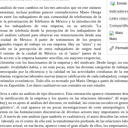
Enviar 
análisis de esos cambios en los tres artículos que en este número
Indicadore
resentan, incluso podrían parecer contradictorios. Mario Ortega
es entre los trabajadores de una comunidad de telefonistas de la
Links rela
de la privatización de Teléfonos de México y la introducción de
ra los trabajadores de esta empresa, en su artículo "La
Compartilh
presas de telefonía desde la percepción de los trabajadores de
Mais
del análisis cultural para observar esa restructuración desde una
Mais
ciudad de México. A partir de testimonios de los propios
s grandes etapas de trabajo en esa empresa. Hay un "antes" y un
Permali
nido en la percepción de estos trabajadores de origen rural
 oriente de la ciudad de México: en el "antes" (antes de la
de acceso a la empresa bastante sencillas, sin mayores exigencias,
clientelar con los funcionarios de la empresa y del sindicato. Desde luego, no er
asado: rivalidades había, y no eran pocas, entre las diversas categorías de trabaj
spreocupada por la eficiencia y la calidad en las actividades cotidianas de la em
plantan exigencias laborales nuevas (mayor calificación de cada trabajador), compet
 estímulos económicos. Todo ello es recreado por Mario Ortega a partir de informa
ón en Zapotitlán. Los datos cualitativos son centrales en este estudio.
leva a cabo un análisis de tipo discursivo. Esta orientación aparece claramente des
la mitificación de la empresa y los ajustes en las relaciones laborales". Al resp
 hay), no es ajeno al análisis del discurso, en realidad, las ciencias sociales en gen
güístico", el cual aparece en no pocas investigaciones de corte antropológico. 
entra en las formulaciones discursivas de diversos actores muy importantes en la
2. A través de este análisis (que también es cualitativo), el autor descubre las orie
 laboral): en el centro de ella está la transformación profunda de las relaciones labo
xicano actual, en esa faceta, aparece como el gran aliado de ellos, los empresarios