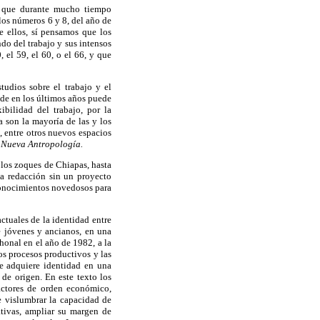
o, que durante mucho tiempo
los números 6 y 8, del año de
de ellos, sí pensamos que los
do del trabajo y sus intensos
 el 59, el 60, o el 66, y que
tudios sobre el trabajo y el
nde en los últimos años puede
ibilidad del trabajo, por la
ra son la mayoría de las y los
, entre otros nuevos espacios
n
Nueva Antropología.
 los zoques de Chiapas, hasta
ta redacción sin un proyecto
 conocimientos novedosos para
tuales de la identidad entre
e jóvenes y ancianos, en una
onal en el año de 1982, a la
s procesos productivos y las
ue adquiere identidad en una
 de origen. En este texto los
factores de orden económico,
te vislumbrar la capacidad de
ativas, ampliar su margen de