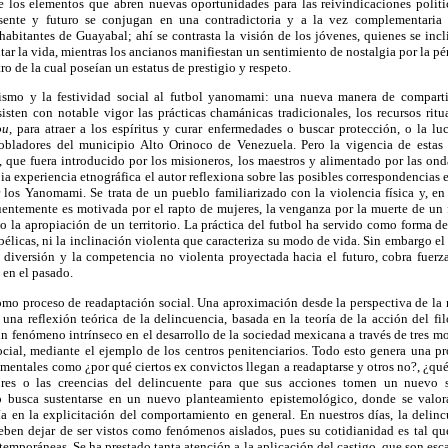
e los elementos que abren nuevas oportunidades para las reivindicaciones polític
sente y futuro se conjugan en una contradictoria y a la vez complementaria 
habitantes de Guayabal; ahí se contrasta la visión de los jóvenes, quienes se inc
tar la vida, mientras los ancianos manifiestan un sentimiento de nostalgia por la p
tro de la cual poseían un estatus de prestigio y respeto.
ismo y la festividad social al futbol yanomami: una nueva manera de compart
sten con notable vigor las prácticas chamánicas tradicionales, los recursos ritu
u,
para atraer a los espíritus y curar enfermedades o buscar protección, o la luc
obladores del municipio Alto Orinoco de Venezuela. Pero la vigencia de estas p
, que fuera introducido por los misioneros, los maestros y alimentado por las ond
ia experiencia etnográfica el autor reflexiona sobre las posibles correspondencias 
r los Yanomami. Se trata de un pueblo familiarizado con la violencia física y, en
uentemente es motivada por el rapto de mujeres, la venganza por la muerte de un 
 o la apropiación de un territorio. La práctica del futbol ha servido como forma d
 bélicas, ni la inclinación violenta que caracteriza su modo de vida. Sin embargo e
diversión y la competencia no violenta proyectada hacia el futuro, cobra fuerza 
 en el pasado.
omo proceso de readaptación social. Una aproximación desde la perspectiva de la r
una reflexión teórica de la delincuencia, basada en la teoría de la acción del fi
n fenómeno intrínseco en el desarrollo de la sociedad mexicana a través de tres mo
social, mediante el ejemplo de los centros penitenciarios. Todo esto genera una pr
mentales como ¿por qué ciertos ex convictos llegan a readaptarse y otros no?, ¿q
ores o las creencias del delincuente para que sus acciones tomen un nuevo s
o busca sustentarse en un nuevo planteamiento epistemológico, donde se valora
en la explicitación del comportamiento en general. En nuestros días, la delin
eben dejar de ser vistos como fenómenos aislados, pues su cotidianidad es tal qu
emporáneas. Se ha prestado tanta atención a la aplicación del castigo, que son esc