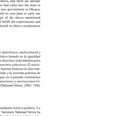
flicts, and there are already
 that enter into the state or
he new government in Oaxaca,
ish its own plan to carry out
cope of the above mentioned
 fulfill the expectations and
ducted in direct coordination
 multiétnico, multicultural y
ístico basado en la igualdad
s derechos individuales pero
erechos colectivos. El nacio-
cluyente fomenta la discrimi-
cismo y la extrema pobreza de
 que en el pasado constituían
eraciones y asociaciones tri-
(Nahmad Sittón, 2002: 194).
ramente teórico-jurídica. Lo
os. Salomón Nahmad Sittón ha