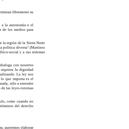
terminan libremente su
o a la autonomía o el
er de los medios para
 la región de la Sierra Norte
a política diversa" (Martínez
tico-social y a sus sistemas
 dialoga con nosotros
 siquiera la dignidad
alizando. La ley nos
 lo que importa es el
 nada; sólo a entender
 de las leyes externas
ículo, como cuando no
 términos del derecho
ra, queremos elaborar