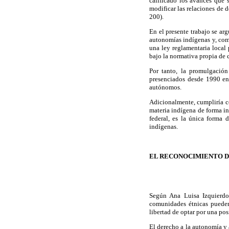
calificado los avances que
modificar las relaciones de 
200).
En el presente trabajo se ar
autonomías indígenas y, com
una ley reglamentaria local
bajo la normativa propia de 
Por tanto, la promulgació
presenciados desde 1990 en 
autónomos.
Adicionalmente, cumpliría co
materia indígena de forma int
federal, es la única forma 
indígenas.
EL RECONOCIMIENTO D
Según Ana Luisa Izquierdo
comunidades étnicas pueden 
libertad de optar por una pos
El derecho a la autonomía y 