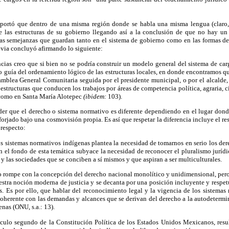
portó que dentro de una misma región donde se habla una misma lengua (claro, c
re las estructuras de su gobierno llegando así a la conclusión de que no hay un 
as semejanzas que guardan tanto en el sistema de gobierno como en las formas de
via concluyó afirmando lo siguiente:
cias creo que si bien no se podría construir un modelo general del sistema de car
o guía del ordenamiento lógico de las estructuras locales, en donde encontramos q
samblea General Comunitaria seguida por el presidente municipal, o por el alcalde,
estructuras que conducen los trabajos por áreas de competencia política, agraria, civ
, como en Santa María Alotepec
(ibidem:
103).
der que el derecho o sistema normativo es diferente dependiendo en el lugar dond
forjado bajo una cosmovisión propia. Es así que respetar la diferencia incluye el r
 respecto:
os sistemas normativos indígenas plantea la necesidad de tomarnos en serio los de
n el fondo de esta temática subyace la necesidad de reconocer el pluralismo juríd
 y las sociedades que se conciben a sí mismos y que aspiran a ser multiculturales.
co rompe con la concepción del derecho nacional monolítico y unidimensional, pero 
estra noción moderna de justicia y se decanta por una posición incluyente y respet
s. Es por ello, que hablar del reconocimiento legal y la vigencia de los sistemas
coherente con las demandas y alcances que se derivan del derecho a la autodetermi
nas (ONU, s.a.: 13).
ículo segundo de la Constitución Política de los Estados Unidos Mexicanos, resu