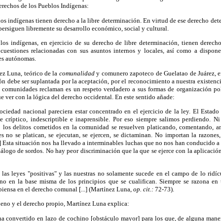
erechos de los Pueblos Indígenas:
os indígenas tienen derecho a la libre determinación. En virtud de ese derecho de
persiguen libremente su desarrollo económico, social y cultural.
los indígenas, en ejercicio de su derecho de libre determinación, tienen derech
cuestiones relacionadas con sus asuntos internos y locales, así como a dispon
nes autónomas.
ez Luna, teórico de la
comunalidad
y comunero zapoteco de Guelatao de Juárez, en
n debe ser suplantada por la aceptación, por el reconocimiento a nuestra existenci
 comunidades reclaman es un respeto verdadero a sus formas de organización polí
e ver con la lógica del derecho occidental. En este sentido añade:
sociedad nacional pareciera estar concentrado en el ejercicio de la ley. El Estado
 críptico, indescriptible e inaprensible. Por eso siempre salimos perdiendo. Ni
 los delitos cometidos en la comunidad se resuelven platicando, comentando, an
es no se platican, se ejecutan, se ejercen, se dictaminan. No importan la razones,
.] Esta situación nos ha llevado a interminables luchas que no nos han conducido a
logo de sordos. No hay peor discriminación que la que se ejerce con la aplicación
 las leyes "positivas" y las nuestras no solamente sucede en el campo de lo rid
ino en la base misma de los principios que se cualifican. Siempre se razona en
piensa en el derecho comunal [...] (Martínez Luna,
op. cit.:
72-73).
jeno y el derecho propio, Martínez Luna explica:
ha convertido en lazo de cochino [obstáculo mayor] para los que, de alguna mane