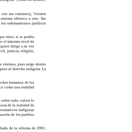
on sus variantes), "existen
sistema idéntico a otro. Sin
 los ordenamientos jurídicos
gos mixe, sí se podría
ue el máximo nivel de
 quien dirige a su vez
il, justicia, religión,
e estemos, pues surge dentro
espeto al derecho indígena. La
rechos humanos de los
ico como una realidad
sobre todo, valora lo
uosa de la realidad de
 normativos indígenas
nación de los pueblos
ltado de la reforma de 2001,