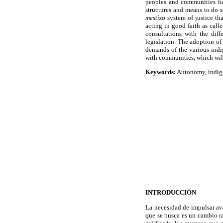
peoples and communities have
structures and means to do s
mestizo
system of justice th
acting in good faith as call
consultations with the dif
legislation. The adoption of
demands of the various indig
with communities, which will
Keywords:
Autonomy, indige
INTRODUCCIÓN
La necesidad de impulsar av
que se busca es un cambio r