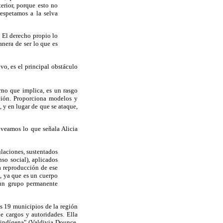
terior, porque esto no
respetamos a la selva
 El derecho propio lo
anera de ser lo que es
vo, es el principal obstáculo
rno que implica, es un rasgo
ción. Proporciona modelos y
, y en lugar de que se ataque,
 veamos lo que señala Alicia
laciones, sustentados
so social), aplicados
a reproducción de ese
d, ya que es un cuerpo
 un grupo permanente
s 19 municipios de la región
e cargos y autoridades. Ella
o indígena" (Valdivia Dounce,