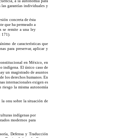
cuencia, a la autonomía para
 las garantías individuales y
esión concreta de ésta
ante que ha permeado a
es se remite a una ley
: 171).
ínimo de características que
as para preservar, aplicar y
constitucional en México, en
ho indígena. El único caso de
hay un magistrado de asuntos
n de los derechos humanos. En
mas internacionales exigen es
en riesgo la misma autonomía
 la onu sobre la situación de
culturas indígenas por
Estados modernos para
soría, Defensa y Traducción