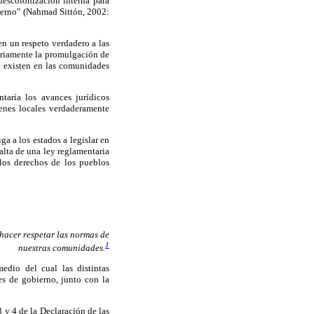
escolonización interna para
nterno" (Nahmad Sittón, 2002:
en un respeto verdadero a las
ariamente la promulgación de
e existen en las comunidades
aría los avances jurídicos
menes locales verdaderamente
a a los estados a legislar en
falta de una ley reglamentaria
 los derechos de los pueblos
hacer respetar las normas de
1
nuestras comunidades.
dio del cual las distintas
es de gobierno, junto con la
 y 4 de la Declaración de las