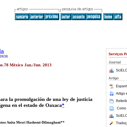
ía
Serviços P
-0636
Journal
no.78 México Jan./Jun. 2013
SciELO
Artigo
Espanh
Artigo
ra la promulgación de una ley de justicia
Referên
ígena en el estado de Oaxaca
*
Como c
SciELO
stoo Anita Mesri Hashemi-Dilmaghani**
Traduç