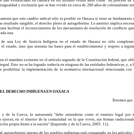
 se han evidenciado en Oaxaca en los últimos veinte años como "un proceso de d
desigualdad y exclusión que se han vivido en cerca de 200 años de colonialismo i
gumenta que este cambio radical sólo es posible en Oaxaca si tiene su fundamento 
o resultado tangible, el derecho pleno al autogobierno. Lo anterior implica neces
 para facilitar el reconocimiento de los mecanismos de resolución de conflicto qu
cada una.
n de una Ley de Justicia Indígena en el estado de Oaxaca no sólo complement
el estado, sino que sentaría las bases para el establecimiento y respeto a regí
n el mandato existente en el artículo segundo de la Constitución federal, que oblig
egral. Esto no se ha logrado todavía en ninguna de las entidades federativas, y, a 
de posibilitar la implementación de la normativa internacional relacionada con
EL DERECHO INDÍGENA EN OAXACA
Tenemos que 
 y de la Cueva, la autonomía "debe entenderse como el estatuto legal por me
ejercer, en el interior de la comunidad en la que viven, sus formas tradicional
ición propia frente a la nación" (Izquierdo y de la Cueva, 2005: 11).
al autogobierno interno de los pueblos indígenas está consagrado en los artículos 3