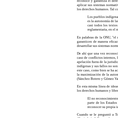
reconoce y garantiza el der
aplicar sus sistemas normati
los derechos humanos. Tal co
Los pueblos indígenas
es la autonomía de la
casi todos los textos
reglamentaria, en el 
En palabras de la ONU, "el 
garanticen de manera eficaz
desarrollar sus sistemas norm
De ahí que una vez reconoci
caso de conflictos internos,
apelación fuera de la juris
indígenas y sus fallos no so
este caso, como bien se ha a
la maximización de la auton
(Sánchez Botero y Gómez Va
En esta misma línea de ideas
los derechos humanos y libe
El no reconocimiento 
parte de los Estados
reconocer su propia i
Cuando se le preguntó a To