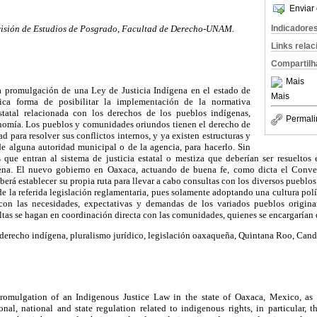
Enviar 
Indicadore
visión de Estudios de Posgrado, Facultad de Derecho-UNAM.
Links rela
Compartilh
Mais
la promulgación de una Ley de Justicia Indígena en el estado de
Mais
ca forma de posibilitar la implementación de la normativa
estatal relacionada con los derechos de los pueblos indígenas,
Permali
nomía. Los pueblos y comunidades oriundos tienen el derecho de
d para resolver sus conflictos internos, y ya existen estructuras y
de alguna autoridad municipal o de la agencia, para hacerlo. Sin
que entran al sistema de justicia estatal o mestiza que deberían ser resueltos
ena. El nuevo gobierno en Oaxaca, actuando de buena fe, como dicta el Conv
eberá establecer su propia ruta para llevar a cabo consultas con los diversos puebl
 de la referida legislación reglamentaria, pues solamente adoptando una cultura polí
con las necesidades, expectativas y demandas de los variados pueblos origina
tas se hagan en coordinación directa con las comunidades, quienes se encargarían d
erecho indígena, pluralismo jurídico, legislación oaxaqueña, Quintana Roo, Cand
 promulgation of an Indigenous Justice Law in the state of Oaxaca, Mexico, as
onal, national and state regulation related to indigenous rights, in particular, 