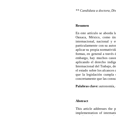
** Candidata a doctora, Di
Resumen
En este artículo se aborda 
Oaxaca, México, como úni
internacional, nacional y 
particularmente con su auto
aplicar su propia normativida
formas, en general a través 
embargo, hay muchos casos 
aplicando el derecho indíg
Internacional del Trabajo, d
el estado sobre los alcances
que la legislación cumpla 
concretamente que las consul
Palabras clave:
autonomía, d
Abstract
This article addresses the
implementation of internati