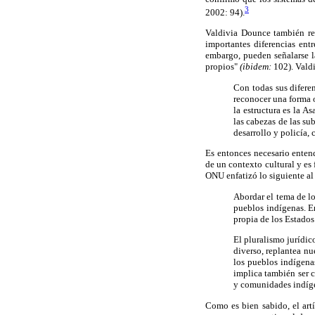
3
2002: 94).
Valdivia Dounce también re
importantes diferencias ent
embargo, pueden señalarse l
propios"
(ibidem:
102). Valdi
Con todas sus diferen
reconocer una forma 
la estructura es la A
las cabezas de las sub
desarrollo y policía
Es entonces necesario enten
de un contexto cultural y es 
ONU enfatizó lo siguiente al
Abordar el tema de l
pueblos indígenas. E
propia de los Estados
El pluralismo jurídi
diverso, replantea nu
los pueblos indígena
implica también ser 
y comunidades indíge
Como es bien sabido, el art