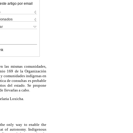
este artigo por email
s
cionados
ar
nk
 en las mismas comunidades,
enio 169 de la Organización
os y comunidades indígenas en
tica de consultas es probable
rios del estado. Se propone
e llevarlas a cabo.
elaria Loxicha.
 the only way to enable the
that of autonomy. Indigenous