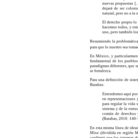
nuevas propuestas [..
dejará de ser coloni
natural, pero no a la 
El derecho propio lo
hacemos todos, y este
uno, pero también lo
Resumiendo la problemática, 
para que lo nuestro sea toma
En México, y particularment
fundamental de los pueblos
paradigmas diferentes, que su
se fortalezca.
Para una definición de sist
Barabas:
Entendemos aquí por 
en representaciones 
para regular la vida
sistema y de la estru
común de derechos y
(Barabas, 2010: 140-
En esta misma línea de idea
Mixe (dividida en región Mi
confirmó que los sistemas de