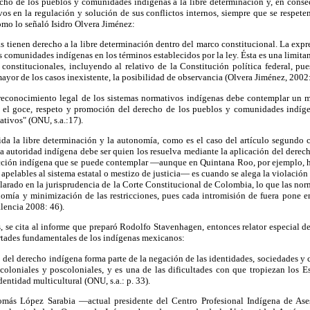
echo de los pueblos y comunidades indígenas a la libre determinación y, en conse
vos en la regulación y solución de sus conflictos internos, siempre que se respeten
mo lo señaló Isidro Olvera Jiménez:
 tienen derecho a la libre determinación dentro del marco constitucional. La expr
s comunidades indígenas en los términos establecidos por la ley. Ésta es una limit
 constitucionales, incluyendo al relativo de la Constitución política federal, pu
mayor de los casos inexistente, la posibilidad de observancia (Olvera Jiménez, 2002
reconocimiento legal de los sistemas normativos indígenas debe contemplar un m
 el goce, respeto y promoción del derecho de los pueblos y comunidades indígen
ativos" (ONU, s.a.:17).
da la libre determinación y la autonomía, como es el caso del artículo segundo 
 la autoridad indígena debe ser quien los resuelva mediante la aplicación del derec
dicción indígena que se puede contemplar —aunque en Quintana Roo, por ejemplo, 
n apelables al sistema estatal o mestizo de justicia— es cuando se alega la violació
clarado en la jurisprudencia de la Corte Constitucional de Colombia, lo que las nor
omía y minimización de las restricciones, pues cada intromisión de fuera pone 
lencia 2008: 46).
, se cita al informe que preparó Rodolfo Stavenhagen, entonces relator especial de
rtades fundamentales de los indígenas mexicanos:
del derecho indígena forma parte de la negación de las identidades, sociedades y 
 coloniales y poscoloniales, y es una de las dificultades con que tropiezan los 
dentidad multicultural (ONU, s.a.: p. 33).
más López Sarabia —actual presidente del Centro Profesional Indígena de Ase