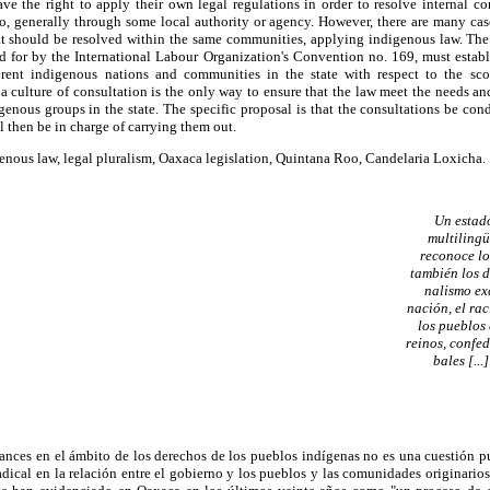
 the right to apply their own legal regulations in order to resolve internal con
o, generally through some local authority or agency. However, there are many cases
at should be resolved within the same communities, applying indigenous law. T
ed for by the International Labour Organization's Convention no. 169, must establ
ferent indigenous nations and communities in the state with respect to the s
 a culture of consultation is the only way to ensure that the law meet the needs and
enous groups in the state. The specific proposal is that the consultations be con
 then be in charge of carrying them out.
nous law, legal pluralism, Oaxaca legislation, Quintana Roo, Candelaria Loxicha.
Un estado
multilingü
reconoce lo
también los d
nalismo ex
nación, el ra
los pueblos
reinos, confed
bales [...]
ances en el ámbito de los derechos de los pueblos indígenas no es una cuestión pu
adical en la relación entre el gobierno y los pueblos y las comunidades originari