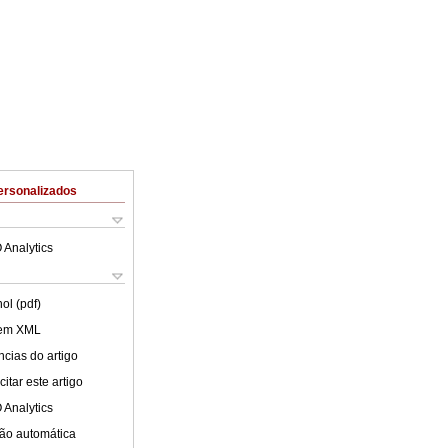
ersonalizados
 Analytics
ol (pdf)
 em XML
cias do artigo
itar este artigo
 Analytics
ão automática