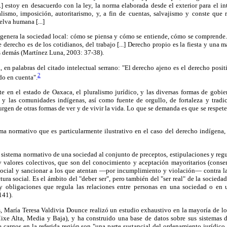
.] estoy en desacuerdo con la ley, la norma elaborada desde el exterior para el in
alismo, imposición, autoritarismo, y, a fin de cuentas, salvajismo y conste que 
selva humana [...]
 genera la sociedad local: cómo se piensa y cómo se entiende, cómo se comprende.
 derecho es de los cotidianos, del trabajo [...] Derecho propio es la fiesta y una m
s demás (Martínez Luna, 2003: 37-38).
en palabras del citado intelectual serrano: "El derecho ajeno es el derecho positi
2
do en cuenta".
e en el estado de Oaxaca, el pluralismo jurídico, y las diversas formas de gobie
 y las comunidades indígenas, así como fuente de orgullo, de fortaleza y tradi
rgen de otras formas de ver y de vivir la vida. Lo que se demanda es que se respete
ema normativo que es particularmente ilustrativo en el caso del derecho indígena,
sistema normativo de una sociedad al conjunto de preceptos, estipulaciones y regu
y valores colectivos, que son del conocimiento y aceptación mayoritarios (consen
 social y sancionar a los que atentan —por incumplimiento y violación— contra l
ctura social. Es el ámbito del "deber ser", pero también del "ser real" de la socieda
 obligaciones que regula las relaciones entre personas en una sociedad o en
141).
s, María Teresa Valdivia Dounce realizó un estudio exhaustivo en la mayoría de lo
xe Alta, Media y Baja), y ha construido una base de datos sobre sus sistemas d
 cargos en la referida región son "una parte sustancial del ordenamiento jurídic