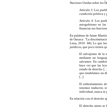
Naciones Unidas sobre los D
Artículo 3: Los puebl
condición política y 
Artículo 4: Los pueb
autogobierno en las 
financiar sus funcio
En palabras de Jaime Martín
de Oaxaca: "La discriminació
Luna, 2010: 68). Lo que las
jurídicos, que poco tienen qu
El salvajismo de la 
mediante un lenguaje
salvamos. En cambio
hace ver que las ley
estado de derecho [..
que entablamos un diá
[...]
El enfrentamiento de
tenemos traductor, s
individual, nunca se 
En relación con el derecho a
El derecho ajeno se 