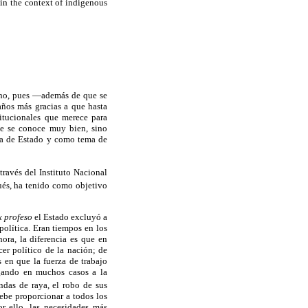
hin the context of indigenous
ho, pues —además de que se
ños más gracias a que hasta
titucionales que merece para
ue se conoce muy bien, sino
ica de Estado y como tema de
través del Instituto Nacional
ués, ha tenido como objetivo
x profeso
el Estado excluyó a
política. Eran tiempos en los
ora, la diferencia es que en
cer político de la nación; de
 en que la fuerza de trabajo
egando en muchos casos a la
ndas de raya, el robo de sus
debe proporcionar a todos los
r ello, las necesidades más