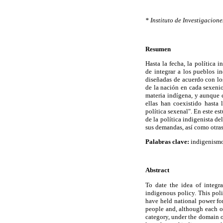
* Instituto de Investigacio
Resumen
Hasta la fecha, la política 
de integrar a los pueblos in
diseñadas de acuerdo con los
de la nación en cada sexenio
materia indígena, y aunque c
ellas han coexistido hasta
política sexenal". En este es
de la política indigenista d
sus demandas, así como otras
Palabras clave:
indigenismo,
Abstract
To date the idea of integr
indigenous policy. This poli
have held national power fo
people and, although each on
category, under the domain of