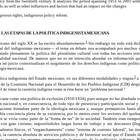
icy from the twentieth century. It analyzes the period spanning 1951 to 2001 wit
 as well as other influences and factors that had an impact on the changes.
genous rights, indigenous policy reform.
LAS ETAPAS DE LA POLÍTICA INDIGENISTA MEXICANA
1
icano del siglo XX se ha escrito abundantemente.
Sin embargo no todo está dic
eral del indigenismo mexicano— el tema en debate nos acompañará por muchos a
ado plenamente la política del pluralismo cultural con todas las acciones ins
ealidad nacional. De manera que no es mi intención ahondar en información q
a mi juicio contextualizan el surgimiento de los derechos indígenas como polít
ogía mexicana.
2
tica indigenista del Estado mexicano, en sus diferentes modalidades y etapas,
a 
 de la Comisión Na
cional para el Desarrollo de los Pueblos Indígenas (CDI) desp
l de tratar la cuestión indígena como si ésta fuese un "problema nacional."
ficarse como una política de exclusión (1910-1934), pues aunque no fue diseñada
e
n nacional y, en consecuencia, de todo tipo de presencia y participación social y 
racismo formaban parte de la ideología mexicana y, aunque permanecen hasta ah
bía conciencia plena de su existencia, por lo menos entre los sectores del queha
n se vivía como parte de la "forma de ser" de la sociedad. También eran tiempos
 con gran cinismo, imponiéndoles largas horas de trabajo y sin descansos (ll
ltratos físicos, el "enganchamiento" como "sistema de contrato laboral", las tie
, la carencia absoluta de servicios públicos y de bienestar social que el Estado 
as razones, las muertes prematuras de la mayoría de la población indígena. Po