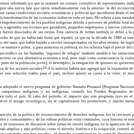
ntinuó reformada (ya que se instauró un consejo consultivo de representantes indí
nguir una nueva fase que opera simultáneamente con la anterior: la del reconoci
 por varias condiciones sociales, económicas y políticas que sucedieron desde el in
 la transformación de las economías indias en todo en país. Me refiero a una transf
 empobrecimiento de los pueblos indígenas debido a procesos de pérdida total de l
os o agotados sus recursos por ganaderos, pequeños empresarios y nuevos colonos
fueron disociados de sus tierras. Esta carencia de tierras también se debió a la
hecho de que no había más tierra que repartir, ya que en la década de 1980 se term
io del maíz, que había bajado a niveles insospechados en los años setenta, no logró
 se mantuvo pobre; y, para aumentar su pobreza, en los ochenta bajó el precio del c
rcotráfico en las llamadas "regiones de refugio" también modificó las estructur
nvirtió en una alternativa económica real, pero trajo como consecuencia la viole
parte de la población joven), el desempleo, la emigración de quienes no quisieron 
14
 de los sectores sociales.
A lo anterior habría que agregar que la expansión de l
r una solución viable para el país, incluso aportó su cuota a la crisis: el mo
bía adoptado el nuevo programa de gobierno llamado Pronasol (Programa Nacional
s campesinos indígenas y no indígenas, creando los Fondos Regionales de
 en todo el país. Al cabo del periodo, el impacto que este programa tuvo en e
lvió el rezago tecnológico, no se capitalizaron los productores, y mucho menos
arición de la política de reconocimiento de derechos indígenas fue la creciente p
blos y comunidades y de las esferas políticas extra comunales, cuya historia se re
serie de reuniones de discusión sobre temas de interés indígena, en la aparición de 
ás amplias y más políticas, como el derecho histórico a la ocupación, control, d
ursos naturales que hay en ellos; el derecho a participar en la toma de decision