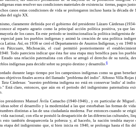
dígenas eran resolver sus condiciones materiales de existencia: tierras, pagos justo
hos casos estas condiciones de vida se prolongaron incluso hasta la década de 
adas del siglo XX.
nismo, claramente definida por el gobierno del presidente Lázaro Cárdenas (1934-
econoce al reparto agrario como la principal acción política positiva, ya que la
 mayoría de los casos. En este periodo se institucionaliza la política indigenista 
especial para los pueblos indígenas y animó la creación de una política indigen
ca Latina. Así, en 1936 se creó el Departamento de Asuntos Indígenas, y en 1940 t
en Pátzcuaro, Michoacán, el cual permitió posteriormente el establecimient
1940. Todo pareciera indicar que ésta fue una etapa muy benéfica para los puebl
l Estado una relación paternalista con ellos se arrogó el derecho de su tutela, 
6
blos indígenas para decidir sobre su propio destino y desarrollo.
ordado durante largo tiempo por los campesinos indígenas como su gran benefacto
sus objetivos finales acerca del llamado "problema del indio". Alfonso Villa Rojas
l
Tata
Cárdenas: "nuestro problema indígena no está en conservar 'indio' al indio
." Está claro, entonces, que aún en el periodo del indigenismo paternalista exis
n.
 los presidentes Manuel Ávila Camacho (1940-1946) , y en particular de Miguel
ideas sobre el desarrollo y la modernidad a las que estorbaban las formas de vida
tumbres distintas a las de una ciudadanía moderna. Fue entonces cuando se erigió
 vida nacional; con ella se postuló la desaparición de las diferencias culturales, lin
 esto también desaparecería la pobreza y, al hacerlo, la nación tendría mayor
ra etapa del indigenismo que, si bien inicia en 1940, se prolonga hasta el fin d