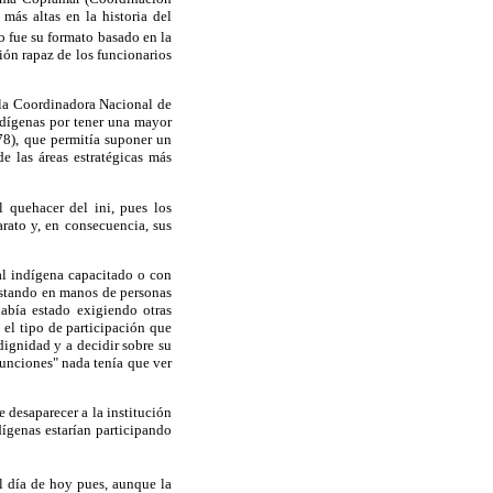
más altas en la historia del
no fue su formato basado en la
ión rapaz de los funcionarios
 la Coordinadora Nacional de
ndígenas por tener una mayor
78), que permitía suponer un
e las áreas estratégicas más
l quehacer del ini, pues los
rato y, en consecuencia, sus
nal indígena capacitado o con
 estando en manos de personas
abía estado exigiendo otras
 el tipo de participación que
ignidad y a decidir sobre su
funciones" nada tenía que ver
 desaparecer a la institución
dígenas estarían participando
l día de hoy pues, aunque la