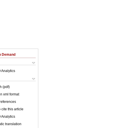
on Demand
 Analytics
h (pdf)
 in xml format
 references
cite this article
 Analytics
ic translation