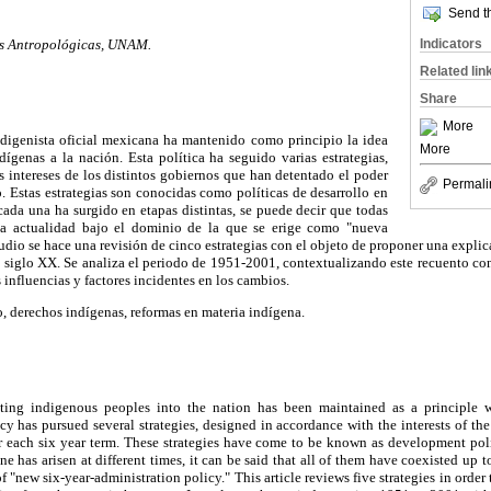
Send th
Indicators
nes Antropológicas, UNAM.
Related lin
Share
More
indigenista oficial mexicana ha mantenido como principio la idea
More
dígenas a la nación. Esta política ha seguido varias estrategias,
 intereses de los distintos gobiernos que han detentado el poder
Permali
. Estas estrategias son conocidas como políticas de desarrollo en
ada una ha surgido en etapas distintas, se puede decir que todas
 la actualidad bajo el dominio de la que se erige como "nueva
tudio se hace una revisión de cinco estrategias con el objeto de proponer una explic
el siglo XX. Se analiza el periodo de 1951-2001, contextualizando este recuento c
 influencias y factores incidentes en los cambios.
 derechos indígenas, reformas en materia indígena.
ating indigenous peoples into the nation has been maintained as a principle w
cy has pursued several strategies, designed in accordance with the interests of the 
r each six year term. These strategies have come to be known as development poli
e has arisen at different times, it can be said that all of them have coexisted up t
 "new six-year-administration policy." This article reviews five strategies in order 