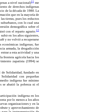
11
genas a nivel nacional)
me
miento de derechos indígenas
icio de la década de 1980. La
ormación que en la mayoría de
as tierras, pues los reductos
 suburbanos, con lo cual una
 presión demográfica sobre el
12
inó con el reparto agrario.
 subir en los años siguientes,
afé y no volvió a recuperarse
as económicas indígenas; fue
ncia armada, la drogadicción
entrar a esta actividad y una
a frontera agrícola hacia los
vimiento zapatista (1994) se
 de Solidaridad, fundado en
 Solidaridad con pequeñas
l medio indígena fue mínimo
 se abatió la pobreza ni el
articipación indígena en los
monta por lo menos a los años
nuevas organizaciones y en la
isfrute y aprovechamiento de
es para la instrumentación de