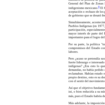
General del Plan de Zonas D
9
indigenismo mexicano.
El f
aceptación o rechazo de los 
de gobierno que se desató fr
Simultáneamente, acontecimi
Pueblos Indígenas (en 1977,
participación, especialment
mayor interés de parte del 
importantes para el logro del
Por su parte, la política "
compromisos del Estado con 
labores.
Pero ¿acaso se pretendía sus
fuerte liderazgo e interesad
indígenas? ¿Era esto lo qu
demandas, no había pedido qu
reclamaban. Habían estado e
propio destino, esto es su d
con el sentir del movimiento
Así que el objetivo fundamen
ini, o bien reducirla a su m
más, pues el Estado habría d
Más adelante, la imposición