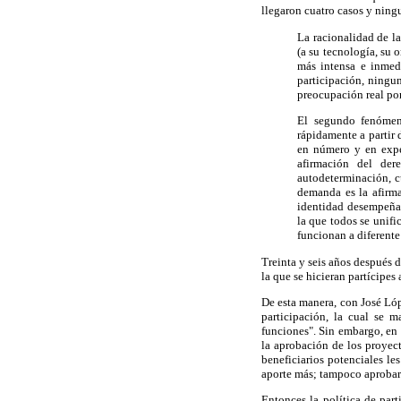
llegaron cuatro casos y ning
La racionalidad de l
(a su tecnología, su 
más intensa e inmed
participación, ningun
preocupación real por
El segundo fenómeno
rápidamente a partir 
en número y en expe
afirmación del der
autodeterminación, c
demanda es la afirma
identidad desempeña e
la que todos se unifi
funcionan a diferente
Treinta y seis años después d
la que se hicieran partícipes
De esta manera, con José Lóp
participación, la cual se 
funciones". Sin embargo, en l
la aprobación de los proyect
beneficiarios potenciales le
aporte más; tampoco aprobar
Entonces la política de par