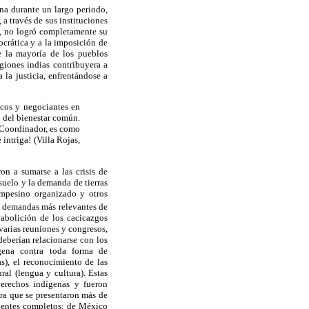
ena durante un largo periodo,
 a través de sus instituciones
l, no logró completamente su
ocrática y a la imposición de
e la mayoría de los pueblos
giones indias contribuyera a
 la justicia, enfrentándose a
ticos y negociantes en
o del bienestar común.
 Coordinador, es como
 intriga! (Villa Rojas,
on a sumarse a las crisis de
suelo y la demanda de tierras
ampesino organizado y otros
as demandas más relevantes de
 abolición de los cacicazgos
varias reuniones y congresos,
eberían relacionarse con los
ígena contra toda forma de
s), el reconocimiento de las
ral (lengua y cultura). Estas
derechos indígenas y fueron
ara que se presentaron más de
dientes completos: de México