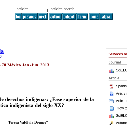
ía
Services 
6
Journal
n.78 México Jan./Jun. 2013
SciELO
Article
Spanis
Article
e derechos indígenas: ¿Fase superior de la
Article
ítica indigenista del siglo XX?
How to 
SciELO
Teresa Valdivia Dounce*
Automat