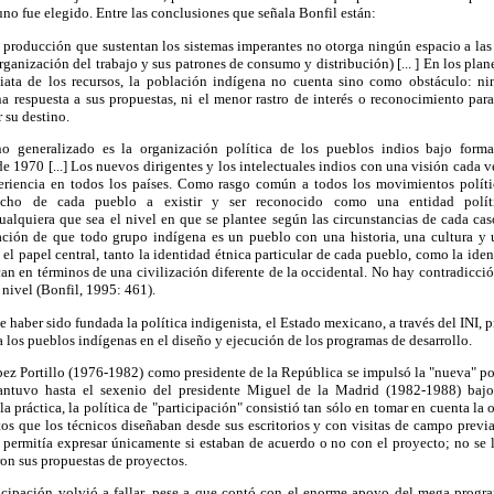
uno fue elegido. Entre las conclusiones que señala Bonfil están:
a producción que sustentan los sistemas imperantes no otorga ningún espacio a la
organización del trabajo y sus patrones de consumo y distribución) [... ] En los plan
iata de los recursos, la población indígena no cuenta sino como obstáculo: ni
a respuesta a sus propuestas, ni el menor rastro de interés o reconocimiento para 
 su destino.
 generalizado es la organización política de los pueblos indios bajo forma
de 1970 [...] Los nuevos dirigentes y los intelectuales indios con una visión cada 
riencia en todos los países. Como rasgo común a todos los movimientos polític
echo de cada pueblo a existir y ser reconocido como una entidad polít
ualquiera que sea el nivel en que se plantee según las circunstancias de cada caso
ción de que todo grupo indígena es un pueblo con una historia, una cultura y 
l papel central, tanto la identidad étnica particular de cada pueblo, como la ide
can en términos de una civilización diferente de la occidental. No hay contradicc
 nivel (Bonfil, 1995: 461).
e haber sido fundada la política indigenista, el Estado mexicano, a través del INI,
 a los pueblos indígenas en el diseño y ejecución de los programas de desarrollo.
ez Portillo (1976-1982) como presidente de la República se impulsó la "nueva" po
mantuvo hasta el sexenio del presidente Miguel de la Madrid (1982-1988) baj
a práctica, la política de "participación" consistió tan sólo en tomar en cuenta la
os que los técnicos diseñaban desde sus escritorios y con visitas de campo previ
s permitía expresar únicamente si estaban de acuerdo o no con el proyecto; no se
on sus propuestas de proyectos.
ticipación volvió a fallar, pese a que contó con el enorme apoyo del mega pro