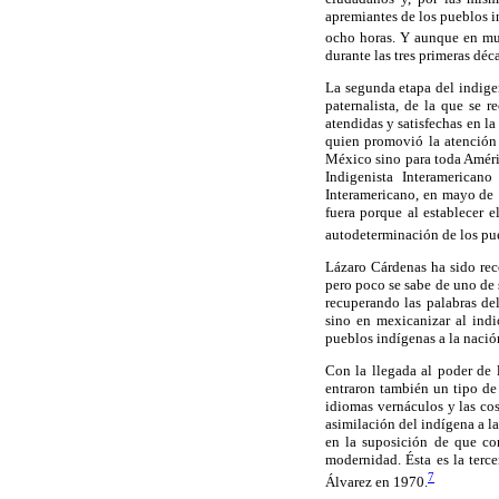
apremiantes de los pueblos in
ocho horas. Y aunque en muc
durante las tres primeras déc
La segunda etapa del indige
paternalista, de la que se r
atendidas y satisfechas en la
quien promovió la atención 
México sino para toda Améri
Indigenista Intera
mericano 
Interamericano, en mayo de 
fuera porque al establecer e
autodeterminación de los pue
Lázaro Cárdenas ha sido rec
pero poco se sabe de uno de 
recuperando las palabras de
sino en mexicanizar al indio
pueblos indígenas a la nació
Con la llegada al poder de
entraron también un tipo de 
idiomas vernáculos y las cos
asimilación del indígena a la
en la suposición de que con
modernidad. Ésta es la terce
7
Álvarez en 1970.