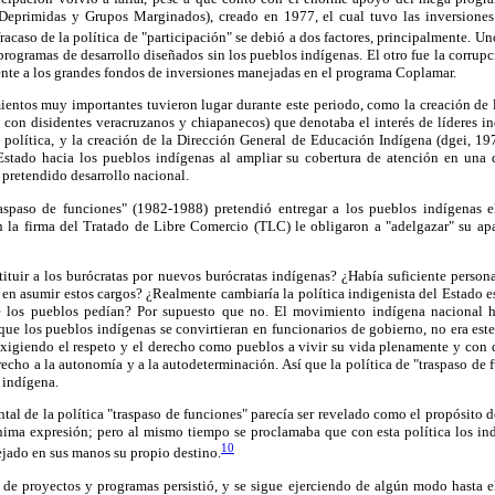
eprimidas y Grupos Marginados), creado en 1977, el cual tuvo las inversiones 
racaso de la política de "participación" se debió a dos factores, principalmente. U
programas de desarrollo diseñados sin los pueblos indígenas. El otro fue la corrupc
ente a los grandes fondos de inversiones manejadas en el programa Coplamar.
entos muy importantes tuvieron lugar durante este periodo, como la creación de
 con disidentes veracruzanos y chiapanecos) que denotaba el interés de líderes i
e política, y la creación de la Dirección General de Educación Indígena (dgei, 19
Estado hacia los pueblos indígenas al ampliar su cobertura de atención en una d
 pretendido desarrollo nacional.
traspaso de funciones" (1982-1988) pretendió entregar a los pueblos indígenas e
la firma del Tratado de Libre Comercio (TLC) le obligaron a "adelgazar" su apa
tituir a los burócratas por nuevos burócratas indígenas? ¿Había suficiente perso
o en asumir estos cargos? ¿Realmente cambiaría la política indigenista del Estado
e los pueblos pedían? Por supuesto que no. El movimiento indígena nacional h
e los pueblos indígenas se convirtieran en funcionarios de gobierno, no era este
xigiendo el respeto y el derecho como pueblos a vivir su vida plenamente y con d
erecho a la autonomía y a la autodeterminación. Así que la política de "traspaso de 
 indígena.
tal de la política "traspaso de funciones" parecía ser revelado como el propósito de
ínima expresión; pero al mismo tiempo se proclamaba que con esta política los in
10
ejado en sus manos su propio destino.
 de proyectos y programas persistió, y se sigue ejerciendo de algún modo hasta e