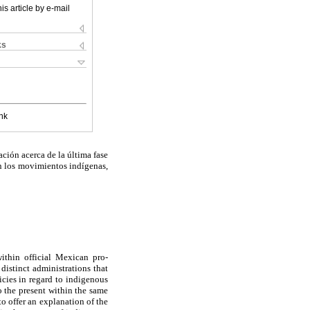
is article by e-mail
ks
nk
ación acerca de la última fase
on los movimientos indígenas,
ithin official Mexican pro-
distinct administrations that
cies in regard to indigenous
o the present within the same
to offer an explanation of the