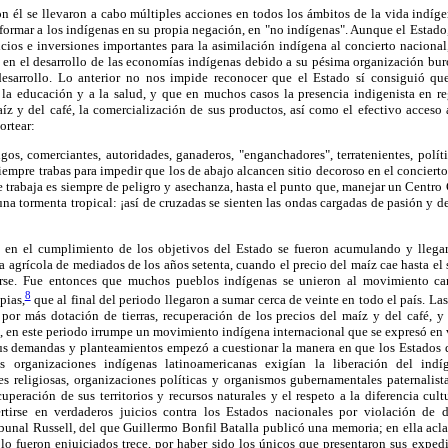
n él se llevaron a cabo múltiples acciones en todos los ámbitos de la vida indíg
sformar a los indígenas en su propia negación, en "no indígenas". Aunque el Estado,
icios e inversiones importantes para la asimilación indígena al concierto naciona
 en el desarrollo de las economías indígenas debido a su pésima organización bur
esarrollo. Lo anterior no nos impide reconocer que el Estado sí consiguió qu
 la educación y a la salud, y que en muchos casos la presencia indigenista en re
aíz y del café, la comercialización de sus productos, así como el efectivo acceso a
ortear:
rigos, comerciantes, autoridades, ganaderos, "enganchadores", terratenientes, polí
iempre trabas para impedir que los de abajo alcancen sitio decoroso en el conciert
e trabaja es siempre de peligro y asechanza, hasta el punto que, manejar un Centro
una tormenta tropical: ¡así de cruzadas se sienten las ondas cargadas de pasión y de
ni en el cumplimiento de los objetivos del Estado se fueron acumulando y llegar
 agrícola de mediados de los años setenta, cuando el precio del maíz cae hasta el 
erse. Fue entonces que muchos pueblos indígenas se unieron al movimiento c
8
pias,
que al final del periodo llegaron a sumar cerca de veinte en todo el país. L
 por más dotación de tierras, recuperación de los precios del maíz y del café, y
 en este periodo irrumpe un movimiento indígena internacional que se expresó en 
sus demandas y planteamientos empezó a cuestionar la manera en que los Estados d
as organizaciones indígenas latinoamericanas exigían la liberación del ind
es religiosas, organizaciones políticas y organismos gubernamentales paternalista
uperación de sus territorios y recursos naturales y el respeto a la diferencia cultu
tirse en verdaderos juicios contra los Estados nacionales por violación de 
bunal Russell, del que Guillermo Bonfil Batalla publicó una memoria; en ella acl
ólo fueron enjuiciados trece, por haber sido los únicos que presentaron sus expe