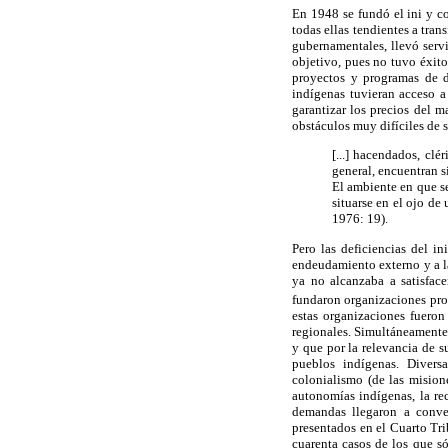
En 1948 se fundó el ini y co
todas ellas tendientes a tran
gubernamentales, llevó serv
objetivo, pues no tuvo éxito
proyectos y programas de d
indígenas tuvieran acceso a
garantizar los precios del m
obstáculos muy difíciles de s
[...] hacendados, clé
general, encuentran s
El ambiente en que s
situarse en el ojo de 
1976: 19).
Pero las deficiencias del i
endeudamiento externo y a la
ya no alcanzaba a satisfac
fundaron organizaciones pro
estas organizaciones fueron
regionales. Simultáneamente,
y que por la relevancia de 
pueblos indígenas. Divers
colonialismo (de las mision
autonomías indígenas, la rec
demandas llegaron a conver
presentados en el Cuarto Tri
cuarenta casos de los que s