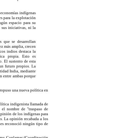
s economías indígenas
es para la explotación
ngún espacio para su
sus iniciativas, ni la
s que se desarrollan
vez más amplia, crecen
os indios destaca la
ica propia. Esto es
. El sustento de esta
un futuro propios. La
ntidad India, mediante
ión entre ambas porque
 propuso una nueva política en
lítica indigenista llamada de
o el nombre de "traspaso de
 opinión de los indígenas para
as. La opinión recabada a los
 les reconoció ningún tipo de
grama Coplamar (Coordinación