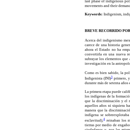
last phase of indigenous pol
movements and their demands,
Keywords:
Indigenism, indi
BREVE RECORRIDO POR 
Acerca del indigenismo mex
carece de una historia gen
ahora el Estado no ha empat
convertirla en una nueva r
subrayar los elementos que 
investigación en la antropol
Como es bien sabido, la polí
3
Indigenista (INI)
primero, y
durante más de setenta años e
La primera etapa puede cali
los indígenas de la formació
que la discriminación y el 
aquellos años ni siquiera ha
manera que la discriminació
indígena se sobreexplotaba
4
esclavitud);
reinaban los ma
tierras por medio de engaños
ciudadanos y, por las mism