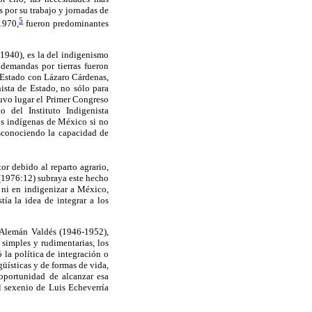
s por su trabajo y jornadas de
5
1970,
fueron predominantes
1940), es la del indigenismo
s demandas por tierras fueron
de Estado con Lázaro Cárdenas,
ista de Estado, no sólo para
uvo lugar el Primer Congreso
o del Instituto Indigenista
os indígenas de México si no
desconociendo la capacidad de
r debido al reparto agrario,
 (1976:12) subraya este hecho
 ni en indigenizar a México,
tía la idea de integrar a los
 Alemán Valdés (1946-1952),
 simples y rudimentarias, los
 la política de integración o
güísticas y de formas de vida,
 oportunidad de alcanzar esa
el sexenio de Luis Echeverría