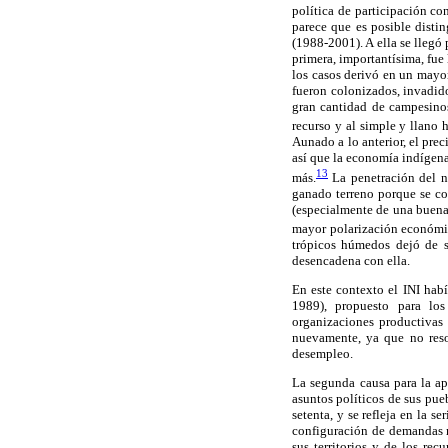
política de participación co
parece que es posible disti
(1988-2001). A ella se llegó
primera, importantísima, fue
los casos derivó en un mayor
fueron colonizados, invadid
gran cantidad de campesinos 
recurso y al simple y llano 
Aunado a lo anterior, el prec
así que la economía indígena
13
más.
La penetración del na
ganado terreno porque se co
(especialmente de una buena 
mayor polarización económica
trópicos húmedos dejó de se
desencadena con ella.
En este contexto el INI ha
1989), propuesto para lo
organizaciones productivas
nuevamente, ya que no reso
desempleo.
La segunda causa para la ap
asuntos políticos de sus pue
setenta, y se refleja en la 
configuración de demandas m
sus territorios y de los rec