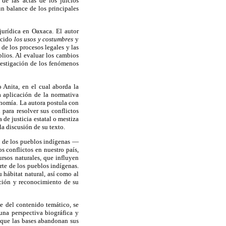
de las actas de los juicios
n balance de los principales
jurídica en Oaxaca. El autor
nocido
los usos y costumbres
y
de los procesos legales y las
plios. Al evaluar los cambios
vestigación de los fenómenos
 Anita, en el cual aborda la
a aplicación de la normativa
onomía. La autora postula con
para resolver sus conflictos
 de justicia estatal o mestiza
a discusión de su texto.
s de los pueblos indígenas —
s conflictos en nuestro país,
ursos naturales, que influyen
rte de los pueblos indígenas.
 hábitat natural, así como al
ación y reconocimiento de su
te del contenido temático, se
una perspectiva biográfica y
n que las bases abandonan sus