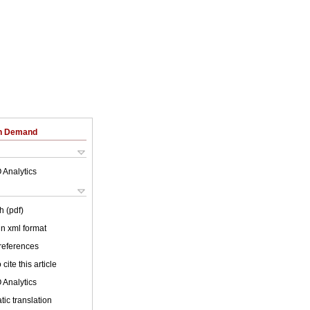
on Demand
 Analytics
h (pdf)
 in xml format
 references
cite this article
 Analytics
ic translation