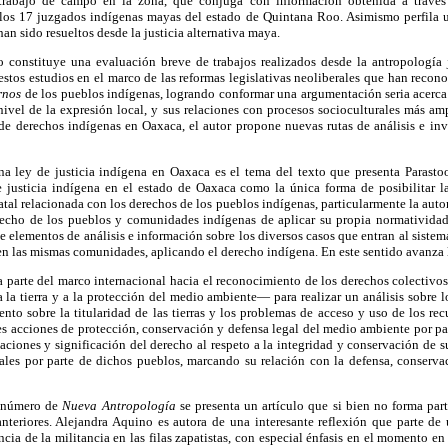
trabajo de campo en la zona, que conjuga con información obtenida a través 
n los 17 juzgados indígenas mayas del estado de Quintana Roo. Asimismo perfila u
han sido resueltos desde la justicia alternativa maya.
 constituye una evaluación breve de trabajos realizados desde la antropología 
 estos estudios en el marco de las reformas legislativas neoliberales que han reco
rnos
de los pueblos indígenas, logrando conformar una argumentación seria acerca 
 nivel de la expresión local, y sus relaciones con procesos socioculturales más am
 de derechos indígenas en Oaxaca, el autor propone nuevas rutas de análisis e in
na ley de justicia indígena en Oaxaca es el tema del texto que presenta Parastoo
justicia indígena en el estado de Oaxaca como la única forma de posibilitar l
tatal relacionada con los derechos de los pueblos indígenas, particularmente la aut
erecho de los pueblos y comunidades indígenas de aplicar su propia normatividad 
ece elementos de análisis e información sobre los diversos casos que entran al sistema
 en las mismas comunidades, aplicando el derecho indígena. En este sentido avanza l
a parte del marco internacional hacia el reconocimiento de los derechos colectivo
 la tierra y a la protección del medio ambiente— para realizar un análisis sobre lo
nto sobre la titularidad de las tierras y los problemas de acceso y uso de los rec
s acciones de protección, conservación y defensa legal del medio ambiente por pa
caciones y significación del derecho al respeto a la integridad y conservación de su
rales por parte de dichos pueblos, marcando su relación con la defensa, conserv
e número de
Nueva Antropología
se presenta un artículo que si bien no forma par
nteriores. Alejandra Aquino es autora de una interesante reflexión que parte de 
encia de la militancia en las filas zapatistas, con especial énfasis en el momento e