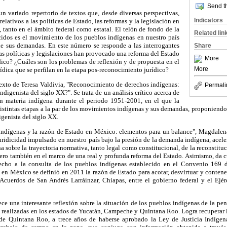
Send th
n variado repertorio de textos que, desde diversas perspectivas,
Indicators
elativos a las políticas de Estado, las reformas y la legislación en
tanto en el ámbito federal como estatal. El telón de fondo de la
Related lin
ecidos es el movimiento de los pueblos indígenas en nuestro país
 de sus demandas. En este número se responde a las interrogantes
Share
as políticas y legislaciones han provocado una reforma del Estado
More
dico? ¿Cuáles son los problemas de reflexión y de propuesta en el
More
ídica que se perfilan en la etapa pos-reconocimiento jurídico?
 texto de Teresa Valdivia, "Reconocimiento de derechos indígenas:
Permali
indigenista del siglo XX?". Se trata de un análisis crítico acerca de
 en materia indígena durante el periodo 1951-2001, en el que la
distintas etapas a la par de los movimientos indígenas y sus demandas, proponiendo
digenista del siglo XX.
 indígenas y la razón de Estado en México: elementos para un balance", Magdale
uridicidad impulsado en nuestro país bajo la presión de la demanda indígena, acele
na sobre la trayectoria normativa, tanto legal como constitucional, de la reconstit
pero también en el marco de una real y profunda reforma del Estado. Asimismo, da 
recho a la consulta de los pueblos indígenas establecido en el Convenio 169 de
e en México se definió en 2011 la razón de Estado para acotar, desvirtuar y conte
Acuerdos de San Andrés Larráinzar, Chiapas, entre el gobierno federal y el Ejér
e una interesante reflexión sobre la situación de los pueblos indígenas de la pen
s realizadas en los estados de Yucatán, Campeche y Quintana Roo. Logra recuperar l
 de Quintana Roo, a trece años de haberse aprobado la Ley de Justicia Indígena