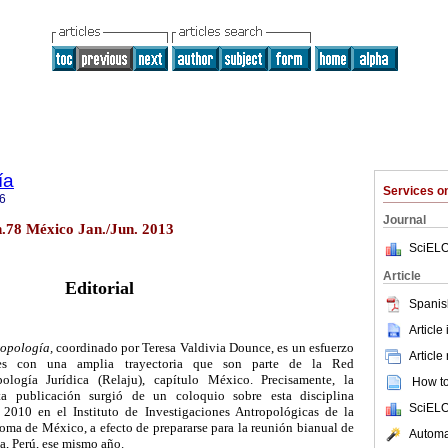
ía
Services 
6
Journal
n.78 México Jan./Jun. 2013
SciELO
Article
Editorial
Spanis
Article
opología,
coordinado por Teresa Valdivia Dounce, es un esfuerzo
Article
ores con una amplia trayectoria que son parte de la Red
ología Jurídica (Relaju), capítulo México. Precisamente, la
How to 
ta publicación surgió de un coloquio sobre esta disciplina
SciELO
 2010 en el Instituto de Investigaciones Antropológicas de la
ma de México, a efecto de prepararse para la reunión bianual de
Automat
ma, Perú, ese mismo año.