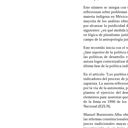
Este número se integra con u
reflexionan sobre problemas r
materia indígena en México, 
mayoría de los análisis ofr
por alcanzar la juridicidad
siguientes: ¿en qué medida l
en lógica de pluralismo jurí
campo de la antropología jur
Este recorrido inicia con el
¿fase superior de la política 
las políticas de desarrollo
autora logra contextualizar 
última fase de la política in
En el artículo "Los pueblos
indicadores del proceso de j
zapatista. La autora reflexio
por la vía de la autonomía, 
plantea el ejercicio del de
elementos para sustentar qu
de la firma en 1996 de los 
Nacional (EZLN).
Manuel Buenrostro Alba ofrec
las reformas constitucionale
jueces tradicionales mayas