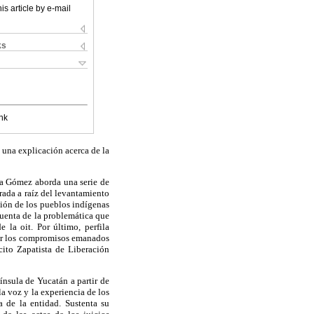
is article by e-mail
ks
nk
 una explicación acerca de la
na Gómez aborda una serie de
rada a raíz del levantamiento
ución de los pueblos indígenas
cuenta de la problemática que
 la oit. Por último, perfila
ner los compromisos emanados
cito Zapatista de Liberación
ínsula de Yucatán a partir de
a voz y la experiencia de los
 de la entidad. Sustenta su