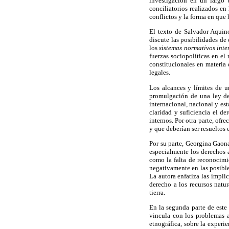
investigación en un largo 
conciliatorios realizados e
conflictos y la forma en que 
El texto de Salvador Aquino
discute las posibilidades de
los
sistemas normativos inte
fuerzas sociopolíticas en el
constitucionales en materia
legales.
Los alcances y límites de u
promulgación de una ley de 
internacional, nacional y es
claridad y suficiencia el d
internos. Por otra parte, ofr
y que deberían ser resueltos
Por su parte, Georgina Gaon
especialmente los derechos a
como la falta de reconocimie
negativamente en las posible
La autora enfatiza las impli
derecho a los recursos natu
tierra.
En la segunda parte de est
vincula con los problemas a
etnográfica, sobre la experi