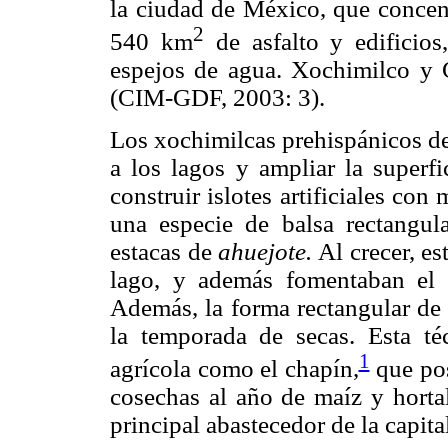
la ciudad de México, que concent
2
540 km
de asfalto y edificios
espejos de agua. Xochimilco y 
(CIM-GDF, 2003: 3).
Los xochimilcas prehispánicos de
a los lagos y ampliar la superfi
construir islotes artificiales co
una especie de balsa rectangul
estacas de
ahuejote.
Al crecer, es
lago, y además fomentaban el 
Además, la forma rectangular de 
la temporada de secas. Esta té
1
agrícola como el chapín,
que pos
cosechas al año de maíz y hortal
principal abastecedor de la capita