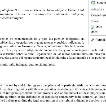
Send th
Indicators
opológicas. Doctorante en Ciencias Antropológicas, Universidad
ztapalapa. Líneas de investigación: autonomía indígena,
Related lin
nicación indígena.
Share
More
More
 medios de comunicación de y para los pueblos indígenas, en
Permali
establecidas y operadas por organizaciones y pueblos indígenas. A
algunas radios en Guerrero y Oaxaca, reflexiona sobre la función
mplen los proyectos indígenas de comunicación, y sobre su impacto en la vida 
a discusión sobre la difícil legalización de las radios comunitarias, un tema qu
suelto acerca del reconocimiento legal del derecho a la autonomía de los pueblos
taria, radio indígena, autonomía indígena.
ia directed by and for indigenous peoples, and in particular with the radio station
peoples. Beginning with the analysis of radio stations in the states of Guerrero an
role of indigenous communication projects, and on the impact of these projects on
 the question of the difficulties in legalizing community radio stations, an issue 
d debate regarding the legal recognition of the right of indigenous peoples to a