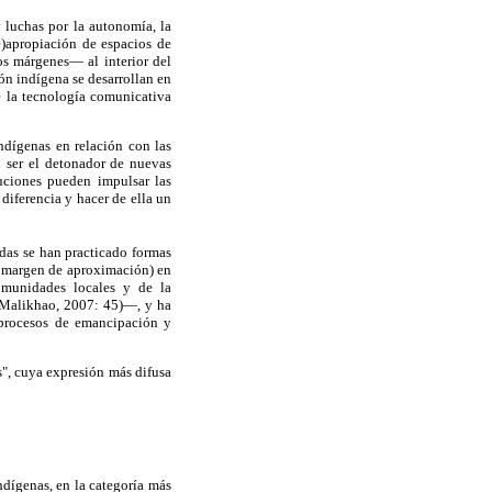
 luchas por la autonomía, la
e)apropiación de espacios de
os márgenes— al interior del
ón indígena se desarrollan en
de la tecnología comunicativa
indígenas en relación con las
n ser el detonador de nuevas
uciones pueden impulsar las
diferencia y hacer de ella un
das se han practicado formas
to margen de aproximación) en
omunidades locales y de la
y Malikhao, 2007: 45)—, y ha
s procesos de emancipación y
s", cuya expresión más difusa
dígenas, en la categoría más