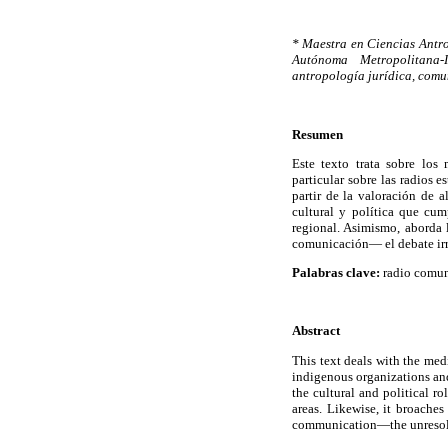
* Maestra en Ciencias Antr
Autónoma Metropolitana-I
antropología jurídica, comu
Resumen
Este texto trata sobre los
particular sobre las radios 
partir de la valoración de 
cultural y política que cu
regional. Asimismo, aborda l
comunicación— el debate irre
Palabras clave:
radio comuni
Abstract
This text deals with the med
indigenous organizations and 
the cultural and political 
areas. Likewise, it broaches
communication—the unresolve