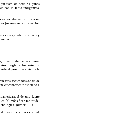
quí trato de definir algunas
la con la radio indigenista,
o varios elementos que a mi
 los jóvenes en la producción
s estrategias de resistencia y
onomía.
s, quiero valerme de algunas
ntropología y los estudios
desde el punto de vista de la
nuestras sociedades de fin de
 inextricablemente asociado a
inoamericanos] de una fuerte
 en "el más eficaz motor del
tecnologías"
(ibidem:
11).
de insertarse en la sociedad,