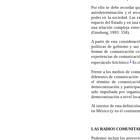
Por ello se debe recordar q
autodeterminación y el reco
poder en la sociedad. Las e
espacio del Estado y en una 
una relación compleja entre 
(Ginsburg, 1993: 558).
A partir de esta consideraci
políticas de gobierno y sus
formas de comunicación com
experiencias de comunicación
1
espectáculo folclórico.
Es el
Frente a los medios de comu
diferentes de comunicación: 
el término de
comunicació
democratización y participa
sido impulsada por organiza
democratización a nivel loca
Al interior de esta definici
en México (y en el continent
LAS RADIOS COMUNITA
Podemos incluir los proyect