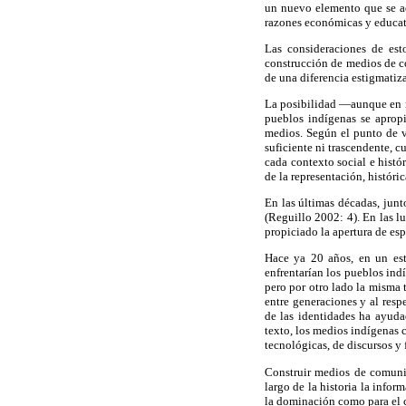
un nuevo elemento que se ad
razones económicas y educat
Las consideraciones de est
construcción de medios de co
de una diferencia estigmatiz
La posibilidad —aunque en m
pueblos indígenas se apropi
medios. Según el punto de v
suficiente ni trascendente, 
cada contexto social e histó
de la representación, históri
En las últimas décadas, junt
(Reguillo 2002: 4). En las lu
propiciado la apertura de es
Hace ya 20 años, en un est
enfrentarían los pueblos ind
pero por otro lado la misma t
entre generaciones y al resp
de las identidades ha ayuda
texto, los medios indígenas 
tecnológicas, de discursos y 
Construir medios de comunic
largo de la historia la info
la dominación como para el c