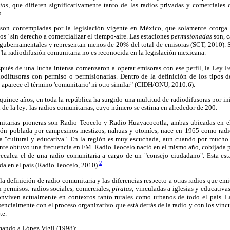
ias,
que difieren significativamente tanto de las radios privadas y comerciales 
.
 son contempladas por la legislación vigente en México, que solamente otorga "
os" sin derecho a comercializar el tiempo-aire. Las estaciones
permisionadas
son, c
gubernamentales y representan menos de 20% del total de emisoras (SCT, 2010). 
"la radiodifusión comunitaria no es reconocida en la legislación mexicana.
spués de una lucha intensa comenzaron a operar emisoras con ese perfil, la Ley F
odifusoras con permiso o permisionarias. Dentro de la definición de los tipos 
aparece el término 'comunitario' ni otro similar" (CIDH/ONU, 2010:6).
quince años, en toda la república ha surgido una multitud de radiodifusoras por inic
 de la ley: las radios comunitarias, cuyo número se estima en alrededor de 200.
nitarias pioneras son Radio Teocelo y Radio Huayacocotla, ambas ubicadas en el
ón poblada por campesinos mestizos, nahuas y otomíes, nace en 1965 como radio
a "cultural y educativa". En la región es muy escuchada, aun cuando por mucho
ente obtuvo una frecuencia en FM. Radio Teocelo nació en el mismo año, cobijada p
 recalca el de una radio comunitaria a cargo de un "consejo ciudadano". Esta est
2
da en el país (Radio Teocelo, 2010).
a definición de radio comunitaria y las diferencias respecto a otras radios que emit
 permisos: radios sociales, comerciales,
piratas,
vinculadas a iglesias y educativa
onviven actualmente en contextos tanto rurales como urbanos de todo el país. La
sencialmente con el proceso organizativo que está detrás de la radio y con los víncu
te.
mando a López Vigil (1998):