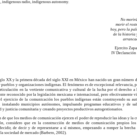
 indigenous radio, indigenous autonomy.
No morirá
morir el ros
hoy, pero la pa
de la historia 
arrancad
Ejercito Zapa
IV Declaración
siglo XX y la primera década del siglo XXI en México han nacido un gran número d
r pueblos y organizaciones indígenas. El fenómeno es de excepcional relevancia, p
articulación en la vertiente comunicativa y cultural de la lucha por el derecho 
te reconocido por la legislación mexicana e internacional, pero efectivamente vi
 el ejercicio de la comunicación los pueblos indígenas están construyendo su a
 instalando municipios autónomos, impulsando programas educativos y de salu
d y justicia comunitaria y creando proyectos productivos autogestionarios.
n de que los medios de comunicación ejercen el poder de reproducir las ideas y la 
ión, considero que en la construcción de medios de comunicación propios los
decidir, de decir y de representarse a sí mismos, empezando a romper la brecha
 la sociedad de mercado (Barbero, 2002).