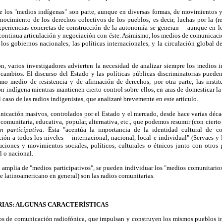
ue los "medios indígenas" son parte, aunque en diversas formas, de movimientos y
nocimiento de los derechos colectivos de los pueblos; es decir, luchas por la (r
xperiencias concretas de construcción de la autonomía se generan —aunque en l
continua articulación y negociación con éste. Asimismo, los medios de comunicaci
los gobiernos nacionales, las políticas internacionales, y la circulación global 
ón, varios investigadores advierten la necesidad de analizar siempre los medios 
 cambios. El discurso del Estado y las políticas públicas discriminatorias puede
o medio de resistencia y de afirmación de derechos; por otra parte, las instit
 indígena mientras mantienen cierto control sobre ellos, en aras de domesticar la 
 caso de las radios indigenistas, que analizaré brevemente en este artículo.
nicación masivos, controlados por el Estado y el mercado, desde hace varias déca
comunitaria, educativa, popular, alternativa, etc., que podemos resumir (con cier
n participativa.
Ésta "acentúa la importancia de la identidad cultural de c
ción a todos los niveles —internacional, nacional, local e individual" (Servaes 
ciones y movimientos sociales, políticos, culturales o étnicos junto con otro
l o nacional.
ón amplia de "medios participativos", se pueden individuar los "medios comunitario
e latinoamericano en general) son las radios comunitarias.
RIAS: ALGUNAS CARACTERÍSTICAS
os de comunicación radiofónica, que impulsan y construyen los mismos pueblos in