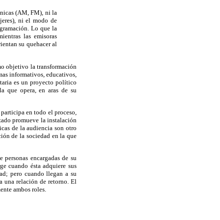
écnicas (AM, FM), ni la
eres), ni el modo de
ogramación. Lo que la
mientras las emisoras
rientan su quehacer al
mo objetivo la transformación
amas informativos, educativos,
aria es un proyecto político
la que opera, en aras de su
participa en todo el proceso,
izado promueve la instalación
icas de la audiencia son otro
ción de la sociedad en la que
de personas encargadas de su
rge cuando ésta adquiere sus
tad; pero cuando llegan a su
a una relación de retorno. El
mente ambos roles.