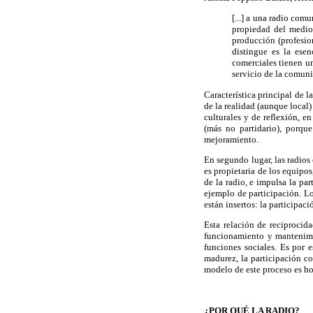
[...] a una radio comu
propiedad del medio
producción (profesio
distingue es la esen
comerciales tienen un
servicio de la comuni
Característica principal de 
de la realidad (aunque local)
culturales y de reflexión, 
(más no partidario), porqu
mejoramiento.
En segundo lugar, las radios
es propietaria de los equipo
de la radio, e impulsa la pa
ejemplo de participación. Lo
están insertos: la participac
Esta relación de reciprocid
funcionamiento y mantenimie
funciones sociales. Es por 
madurez, la participación co
modelo de este proceso es ho
¿POR QUÉ LA RADIO?