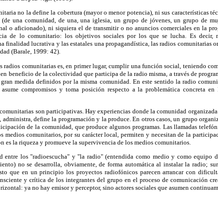
nitaria no la define la cobertura (mayor o menor potencia), ni sus características t
 (de una comunidad, de una, una iglesia, un grupo de jóvenes, un grupo de muj
nal o aficionado), ni siquiera el de transmitir o no anuncios comerciales en la pr
cia de lo comunitario: los objetivos sociales por los que se lucha. Es decir, 
a finalidad lucrativa y las estatales una propagandística, las radios comunitarias o
dad (Barale, 1999: 42).
las radios comunitarias es, en primer lugar, cumplir una función social, teniendo co
 en beneficio de la colectividad que participa de la radio misma, a través de progr
en gran medida definidos por la misma comunidad. En este sentido la radio comunit
e asume compromisos y toma posición respecto a la problemática concreta en 
 comunitarias son participativas. Hay experiencias donde la comunidad organizada 
s, administra, define la programación y la produce. En otros casos, un grupo organ
rticipación de la comunidad, que produce algunos programas. Las llamadas telefón
s medios comunitarios, por su carácter local, permiten y necesitan de la participa
ión es la riqueza y promueve la supervivencia de los medios comunitarios.
ad entre los "radioescucha" y "la radio" (entendida como medio y como equipo 
nto) no se desarrolla, obviamente, de forma automática al instalar la radio; su
esto que en un principio los proyectos radiofónicos parecen arrancar con dificul
nsciente y crítica de los integrantes del grupo en el proceso de comunicación cre
rizontal: ya no hay emisor y perceptor, sino actores sociales que asumen continua