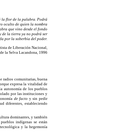
 la flor de la palabra. Podrá
tro oculto de quien la nombra
labra que vino desde el fondo
y de la tierra ya no podrá ser
a por la soberbia del poder.
tista de Liberación Nacional,
 de la Selva Lacandona, 1996
e radios comunitarias, buena
orque expresa la vitalidad de
a la autonomía de los pueblos
olado por las instituciones y
utonomía
de facto
y sin pedir
d diferentes, estableciendo
cultura dominantes, y también
 pueblos indígenas se están
 tecnológica y la hegemonía