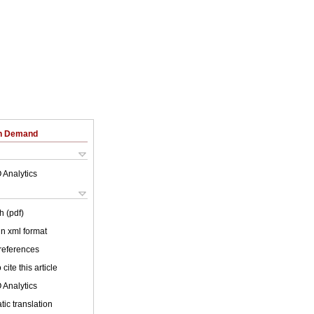
on Demand
 Analytics
h (pdf)
 in xml format
 references
cite this article
 Analytics
ic translation