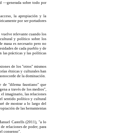
dad —generada sobre todo por
acceso, la apropiación y la
óricamente por ser portadores
 vuelve relevante cuando los
ultural y político sobre los
de masa es necesario pero no
cesidades de cada pueblo y de
las prácticas y las políticas
isiones de los "otros" mismos
orías étnicas y culturales han
z monocorde de la dominación.
e de "dilema faustiano" que
gena a través de los medios",
 el imaginario, las relaciones
l sentido político y cultural
ré de mostrar a lo largo del
ropiación de las herramientas
anuel Castells (2011), "a lo
 de relaciones de poder; para
el consenso".