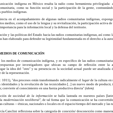
nicación indígena en México resalta la radio como herramienta privilegiada: a
 comunitaria, como su función social y la participación de la gente, contrastándo
s pueblos indígenas.
 directa en el acompañamiento de algunas radios comunitarias indígenas, expong
tos medios, como el uso de la lengua y su revitalización, la participación activa de
 importancia para la información local y la defensa del territorio.
ación y las políticas del Estado hacia las radios comunitarias indígenas, así como la
as han elaborado para defender su legitimidad fundamentada en el derecho a la aut
 MEDIOS DE COMUNICACIÓN
de los medios de comunicación indígena, y en específico de las radios comunitaria
 propuestas por investigadores que ubican su campo de reflexión entre la a
gar la idea del "otro" y su presencia en la sociedad actual puede ser analizada 
e de la representación.
 1011), "dos procesos están transformando radicalmente el
lugar
de la cultura en 
las identidades y la revolución de las tecnicidades [...] un nuevo modo de producir,
 convierte al conocimiento en una fuerza productiva directa"
(idem).
noción de
sociedad de la información
se halla lastrada en nuestros países [lat
 la
modernización neoliberal",
de tal forma que la comunicación se ha convertido
as culturas —étnicas, nacionales o locales en el espacio/tiempo del mercado y las 
cía Canclini reflexiona sobre la categoría de conexión/ desconexión como manera 