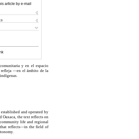
is article by e-mail
ks
nk
comunitaria y en el espacio
e refleja —en el ámbito de la
 indígenas.
s established and operated by
d Oaxaca, the text reflects on
 community life and regional
that reflects—in the field of
utonomy.