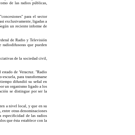
como de las radios públicas,
concesiones" para el sector
asi exclusivamente, ligadas a
Según un reciente informe de
ederal de Radio y Televisión
de radiodifusoras que pueden
iativas de la sociedad civil,
 estado de Veracruz. "Radio
-escuela, para transformarse
 tiempo difundió su señal en
or un organismo ligado a los
ación se distingue por ser la
en a nivel local, y que en su
s, entre otras denominaciones
 especificidad de las radios
los que ésta establece con la