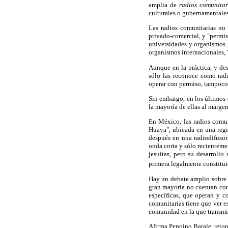
amplia de
radios comunitar
culturales o gubernamentales
Las radios comunitarias no
privado-comercial, y "permis
universidades y organismos 
organismos internacionales, 
Aunque en la práctica, y de
sólo las reconoce como radi
operar con permiso, tampoco 
Sin embargo, en los últimos 
la mayoría de ellas al margen
En México, las radios comu
Huaya", ubicada en una regi
después en una radiodifusor
onda corta y sólo recientem
jesuitas, pero su desarrollo
primera legalmente constitui
Hay un debate amplio sobre l
gran mayoría no cuentan con
específicas, que operan y c
comunitarias tiene que ver e
comunidad en la que transmi
Afirma Peppino Barale, reto