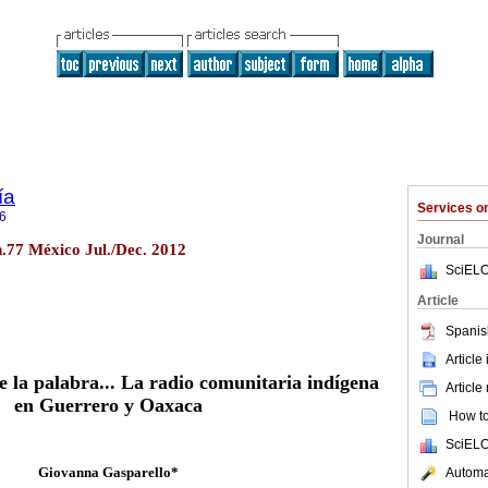
ía
Services 
6
Journal
n.77 México Jul./Dec. 2012
SciELO
Article
Spanis
Article
e la palabra... La radio comunitaria indígena
Article
en Guerrero y Oaxaca
How to 
SciELO
Giovanna Gasparello*
Automat