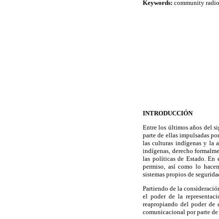
Keywords:
community radio,
INTRODUCCIÓN
Entre los últimos años del 
parte de ellas impulsadas po
las culturas indígenas y la 
indígenas, derecho formalmen
las políticas de Estado. En
permiso, así como lo hacen
sistemas propios de segurida
Partiendo de la consideració
el poder de la representac
reapropiando del poder de 
comunicacional por parte de