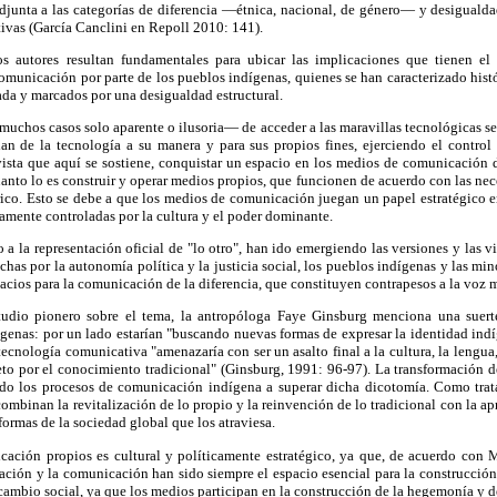
junta a las categorías de diferencia —étnica, nacional, de género— y desigual
ivas (García Canclini en Repoll 2010: 141).
os autores resultan fundamentales para ubicar las implicaciones que tienen el 
municación por parte de los pueblos indígenas, quienes se han caracterizado hist
ada y marcados por una desigualdad estructural.
uchos casos solo aparente o ilusoria— de acceder a las maravillas tecnológicas se
an de la tecnología a su manera y para sus propios fines, ejerciendo el control c
ista que aquí se sostiene, conquistar un espacio en los medios de comunicación 
cuanto lo es construir y operar medios propios, que funcionen de acuerdo con las ne
rico. Esto se debe a que los medios de comunicación juegan un papel estratégico en 
camente controladas por la cultura y el poder dominante.
o a la representación oficial de "lo otro", han ido emergiendo las versiones y las v
chas por la autonomía política y la justicia social, los pueblos indígenas y las min
pacios para la comunicación de la diferencia, que constituyen contrapesos a la vo
udio pionero sobre el tema, la antropóloga Faye Ginsburg menciona una suert
ígenas: por un lado estarían "buscando nuevas formas de expresar la identidad indí
ecnología comunicativa "amenazaría con ser un asalto final a la cultura, la lengua,
eto por el conocimiento tradicional" (Ginsburg, 1991: 96-97). La transformación de
do los procesos de comunicación indígena a superar dicha dicotomía. Como trata
combinan la revitalización de lo propio y la reinvención de lo tradicional con la ap
formas de la sociedad global que los atraviesa.
ación propios es cultural y políticamente estratégico, ya que, de acuerdo con M
rmación y la comunicación han sido siempre el espacio esencial para la construcción
ambio social, ya que los medios participan en la construcción de la hegemonía y d