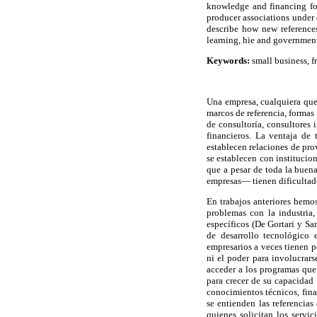
knowledge and financing for 
producer associations under d
describe how new references
learning, hie and government
Keywords:
small business, f
Una empresa, cualquiera que 
marcos de referencia, formas 
de consultoría, consultores 
financieros. La ventaja de
establecen relaciones de pro
se establecen con institucio
que a pesar de toda la buen
empresas— tienen dificultade
En trabajos anteriores hemos
problemas con la industria,
específicos (De Gortari y Sa
de desarrollo tecnológico
empresarios a veces tienen p
ni el poder para involucrars
acceder a los programas que
para crecer de su capacidad
conocimientos técnicos, fina
se entienden las referencias
quienes solicitan los servi