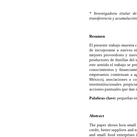
* Investigadora titular d
transferencia y acumulación
Resumen
El presente trabajo muestra
de incorporarse a nuevos n
mejores proveedores y nuev
productores de frutillas de
este sentido el trabajo se p
conocimientos y financiami
empresarios comienzan a ag
México), asociaciones o co
interinstitucionales propic
acciones puntuales que dan r
Palabras clave:
pequeñas emp
Abstract
The paper shows how small a
credit, better suppliers and
and small food enterprises