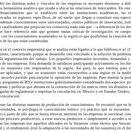
ir las distintas redes y vínculos de las empresas es necesario detenerse a def
 herramienta analítica que ayuda a ubicar las relaciones de intercambio. En este t
inanciamiento que se establecen entre las instituciones académicas, las em
icadas en regiones específicas, de tal suerte que llegan a constituir una espec
mbinan conocimientos entre universidades, centros públicos de innovación, inst
catalizadores que propician los contactos), nada más que —a diferencia de los de
e hace referencia más que gestarse masas críticas de investigación en campo
e con los conocimientos acumulados en la región es que posibilitan la creación d
 de las que están constituidas.
 en el contexto empresarial que se analiza están ligados a lo que Gibbons
et al.
(1
ento, caracterizado porque su desarrollo está vinculado a la solución de problema
 la argumentación del trabajo. Los pequeños empresarios necesitan, demandan 
n de sus empresas. Esta demanda la satisfacen participando activamente en los for
y en reuniones con empresarios de la región. Así pues, lo que interesa para el
er aplicados, y que en ocasiones están circunscritos a una región en la medi
n
sacarles partido
para mejorar la operación de las empresas. Para mostrar la pos
s y programas de IES e instituciones gubernamentales considerando dos aspectos: por
ramas y políticas que abonan en la construcción de los marcos entre los distintos ac
argadas de reglamentar e impulsar la vinculación en México y en Estados Unidos, 
 vinculación.
ran las distintas maneras de producción de conocimientos. Se encontró que en l
versidades, se privilegia el conocimiento teórico y/o práctico que se encuentr
s a partir de ello que se busca innovar, mientras en las empresas se necesitan c
ar procesos productivos, a crear nuevos productos o simplemente a acceder a n
 las empresas son aquellos ubicados en la literatura como tácitos que buscan 
d y el rendimiento (con la adaptación a las necesidades de los usuarios), en el 