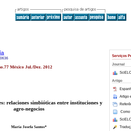
ía
Serviços P
-0636
Journal
no.77 México Jul./Dez. 2012
SciELO
Artigo
Espanh
Artigo
s: relaciones simbióticas entre instituciones y
Referên
agro-negocios
Como c
SciELO
María Josefa Santos*
Traduç