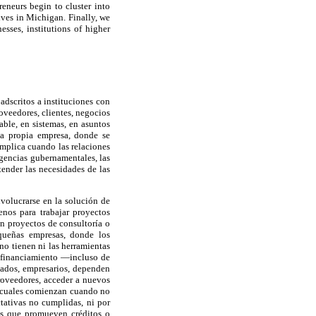
reneurs begin to cluster into
tives in Michigan. Finally, we
sses, institutions of higher
adscritos a instituciones con
roveedores, clientes, negocios
able, en sistemas, en asuntos
la propia empresa, donde se
omplica cuando las relaciones
agencias gubernamentales, las
ender las necesidades de las
nvolucrarse en la solución de
enos para trabajar proyectos
an proyectos de consultoría o
queñas empresas, donde los
no tienen ni las herramientas
 y financiamiento —incluso de
nados, empresarios, dependen
roveedores, acceder a nuevos
os cuales comienzan cuando no
ctativas no cumplidas, ni por
les que promueven créditos o