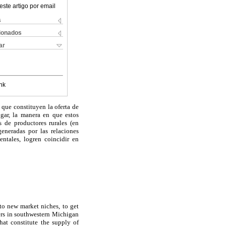
este artigo por email
s
cionados
ar
nk
 que constituyen la oferta de
gar, la manera en que estos
 de productores rurales (en
eneradas por las relaciones
entales, logren coincidir en
to new market niches, to get
wers in southwestern Michigan
at constitute the supply of