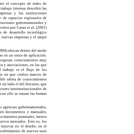
inir el concepto de redes de
rabajo interesa describir las
presas y las instituciones
ie de
espacios regionales de
ituciones gubernamentales y
scritos por Casas
et al.
(2001)
s de desarrollo tecnológico
e nuevas empresas y el mejor
994) ubican dentro del modo
s en un tenor de aplicación.
y esperan conocimientos muy
os y asociaciones, en las que
 trabajo es el flujo de los
da en que ciertos marcos de
ible oferta de conocimientos
 un lado el del discurso, que
tores interinstitucionales de
con ello se trazan las formas
as agencias gubernamentales,
a en documentos y manuales,
onocimientos puntuales, menos
uevos mercados. Esto es, los
innovar en el diseño, en el
descubrimiento de nuevos usos