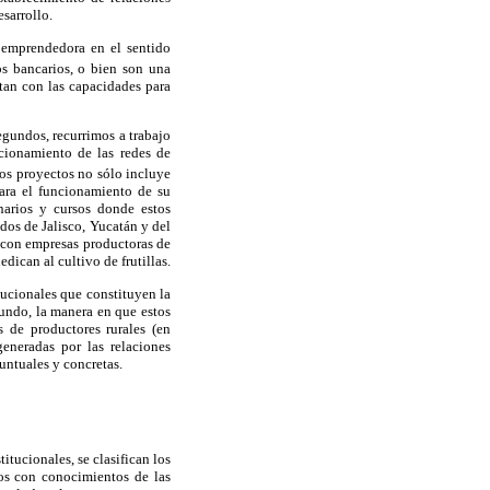
sarrollo.
 emprendedora en el sentido
s bancarios, o bien son una
tan con las capacidades para
egundos, recurrimos a trabajo
cionamiento de las redes de
os proyectos no sólo incluye
para el funcionamiento de su
narios y cursos donde estos
dos de Jalisco, Yucatán y del
o con empresas productoras de
ican al cultivo de frutillas.
tucionales que constituyen la
gundo, la manera en que estos
 de productores rurales (en
eneradas por las relaciones
untuales y concretas.
itucionales, se clasifican los
dos con conocimientos de las