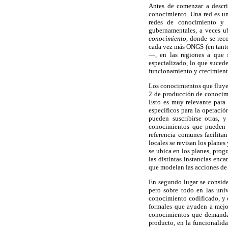
Antes de comenzar a describ
conocimiento. Una red es una
redes de conocimiento y f
gubernamentales, a veces ub
conocimiento,
donde se reco
cada vez más ONGS (en tanto 
—, en las regiones a que s
especializado, lo que suced
funcionamiento y crecimiento
Los conocimientos que fluyen
2 de producción de conocimi
Esto es muy relevante para
específicos para la operació
pueden suscribirse otras, 
conocimientos que pueden s
referencia comunes facilita
locales se revisan los plane
se ubica en los planes, prog
las distintas instancias enc
que modelan las acciones de
En segundo lugar se conside
pero sobre todo en las uni
conocimiento codificado, y e
formales que ayuden a mejor
conocimientos que demandan
producto, en la funcionalida