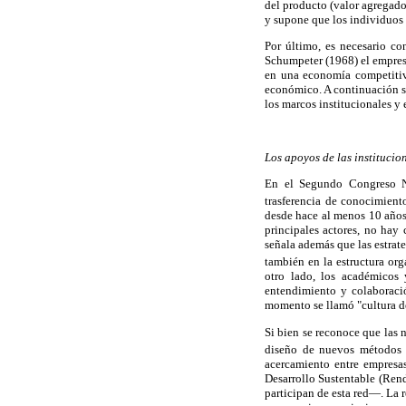
del producto (valor agregado
y supone que los individuos 
Por último, es necesario c
Schumpeter (1968) el empresa
en una economía competitiva
económico. A continuación se
los marcos institucionales y 
Los apoyos de las institucio
En el Segundo Congreso Na
trasferencia de conocimient
desde hace al menos 10 años:
principales actores, no hay
señala además que las estrat
también en la estructura or
otro lado, los académicos 
entendimiento y colaboració
momento se llamó "cultura d
Si bien se reconoce que las 
diseño de nuevos métodos 
acercamiento entre empresa
Desarrollo Sustentable (Rend
participan de esta red—. La r