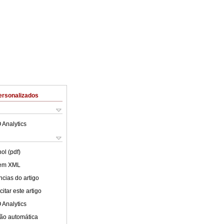
ersonalizados
 Analytics
ol (pdf)
 em XML
cias do artigo
itar este artigo
 Analytics
ão automática