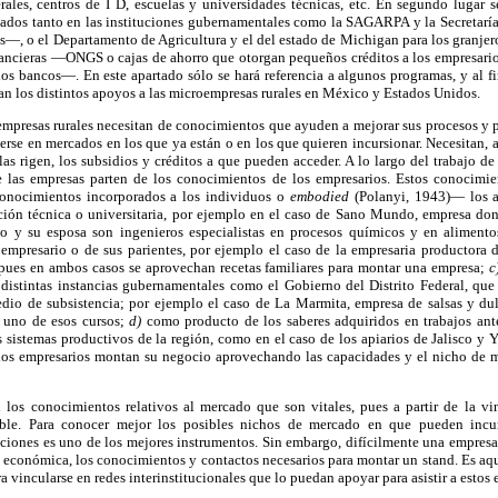
erales, centros de I D, escuelas y universidades técnicas, etc. En segundo lugar
cados tanto en las instituciones gubernamentales como la SAGARPA y la Secretar
s—, o el Departamento de Agricultura y el del estado de Michigan para los granje
inancieras —ONGS o cajas de ahorro que otorgan pequeños créditos a los empresario
 los bancos—. En este apartado sólo se hará referencia a algunos programas, y al fi
 los distintos apoyos a las microempresas rurales en México y Estados Unidos.
empresas rurales necesitan de conocimientos que ayuden a mejorar sus procesos y 
erse en mercados en los que ya están o en los que quieren incursionar. Necesitan, 
las rigen, los subsidios y créditos a que pueden acceder. A lo largo del trabajo d
 las empresas parten de los conocimientos de los empresarios. Estos conocimien
onocimientos incorporados a los individuos o
embodied
(Polanyi, 1943)— los a
ión técnica o universitaria, por ejemplo en el caso de Sano Mundo, empresa do
io y su esposa son ingenieros especialistas en procesos químicos y en alimento
l empresario o de sus parientes, por ejemplo el caso de la empresaria productora
, pues en ambos casos se aprovechan recetas familiares para montar una empresa;
c
 distintas instancias gubernamentales como el Gobierno del Distrito Federal, que
io de subsistencia; por ejemplo el caso de La Marmita, empresa de salsas y du
e uno de esos cursos;
d)
como producto de los saberes adquiridos en trabajos ant
os sistemas productivos de la región, como en el caso de los apiarios de Jalisco y 
los empresarios montan su negocio aprovechando las capacidades y el nicho de m
los conocimientos relativos al mercado que son vitales, pues a partir de la v
ble. Para conocer mejor los posibles nichos de mercado en que pueden incurs
iciones es uno de los mejores instrumentos. Sin embargo, difícilmente una empres
ad económica, los conocimientos y contactos necesarios para montar un stand. Es aqu
 vincularse en redes interinstitucionales que lo puedan apoyar para asistir a estos 