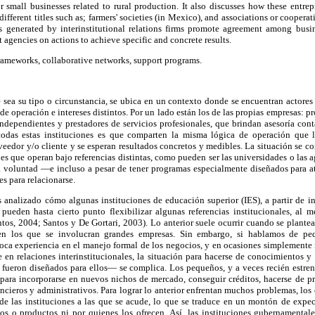
small businesses related to rural production. It also discusses how these entrep
ifferent titles such as; farmers' societies (in Mexico), and associations or coopera
 generated by interinstitutional relations firms promote agreement among busine
 agencies on actions to achieve specific and concrete results.
rameworks, collaborative networks, support programs.
sea su tipo o circunstancia, se ubica en un contexto donde se encuentran actores 
de operación e intereses distintos. Por un lado están los de las propias empresas: p
independientes y prestadores de servicios profesionales, que brindan asesoría cont
 todas estas instituciones es que comparten la misma lógica de operación que 
veedor y/o cliente y se esperan resultados concretos y medibles. La situación se c
nes que operan bajo referencias distintas, como pueden ser las universidades o las 
a voluntad —e incluso a pesar de tener programas especialmente diseñados para at
s para relacionarse.
 analizado cómo algunas instituciones de educación superior (IES), a partir de i
 pueden hasta cierto punto flexibilizar algunas referencias institucionales, al m
ntos, 2004; Santos y De Gortari, 2003). Lo anterior suele ocurrir cuando se plante
 en los que se involucran grandes empresas. Sin embargo, si hablamos de pe
oca experiencia en el manejo formal de los negocios, y en ocasiones simplemente 
e en relaciones interinstitucionales, la situación para hacerse de conocimientos
 fueron diseñados para ellos— se complica. Los pequeños, y a veces recién estre
 para incorporarse en nuevos nichos de mercado, conseguir créditos, hacerse de p
ncieros y administrativos. Para lograr lo anterior enfrentan muchos problemas, l
 de las instituciones a las que se acude, lo que se traduce en un montón de expe
cios o productos ni por quienes los ofrecen. Así, las instituciones gubernamenta