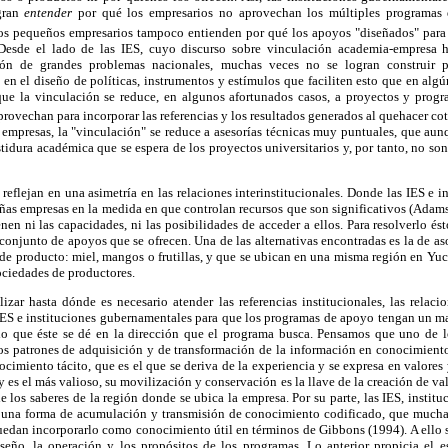
gran
entender
por qué los empresarios no aprovechan los múltiples programas 
los pequeños empresarios tampoco entienden por qué los apoyos "diseñados" para e
 Desde el lado de las IES, cuyo discurso sobre vinculación academia-empresa 
ión de grandes problemas nacionales, muchas veces no se logran construir 
en el diseño de políticas, instrumentos y estímulos que faciliten esto que en al
ue la vinculación se reduce, en algunos afortunados casos, a proyectos y progr
provechan para incorporar las referencias y los resultados generados al quehacer cot
 empresas, la "vinculación" se reduce a asesorías técnicas muy puntuales, que au
tidura académica que se espera de los proyectos universitarios y, por tanto, no son
e reflejan en una asimetría en las relaciones interinstitucionales. Donde las IES e 
ñas empresas en la medida en que controlan recursos que son significativos (Adams
en ni las capacidades, ni las posibilidades de acceder a ellos. Para resolverlo ést
 conjunto de apoyos que se ofrecen. Una de las alternativas encontradas es la de as
e producto: miel, mangos o frutillas, y que se ubican en una misma región en Yucat
ociedades de productores.
izar hasta dónde es necesario atender las referencias institucionales, las relaci
 IES e instituciones gubernamentales para que los programas de apoyo tengan un m
do que éste se dé en la dirección que el programa busca. Pensamos que uno de l
los patrones de adquisición y de transformación de la información en conocimient
imiento tácito, que es el que se deriva de la experiencia y se expresa en valores y 
es el más valioso, su movilización y conservación es la llave de la creación de v
e los saberes de la región donde se ubica la empresa. Por su parte, las IES, instit
una forma de acumulación y transmisión de conocimiento codificado, que muchas
uedan incorporarlo como conocimiento útil en términos de Gibbons (1994). A ello s
diseño, la operación y los propósitos de los programas. Lo anterior propicia el e