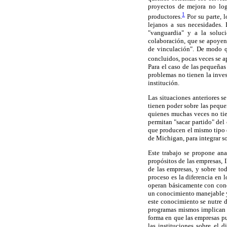
proyectos de mejora no lo
1
productores.
Por su parte, 
lejanos a sus necesidades.
"vanguardia" y a la soluc
colaboración, que se apoyen 
de vinculación". De modo q
concluidos, pocas veces se a
Para el caso de las pequeñas
problemas no tienen la inves
institución.
Las situaciones anteriores s
tienen poder sobre las peque
quienes muchas veces no tien
permitan "sacar partido" del
que producen el mismo tipo d
de Michigan, para integrar s
Este trabajo se propone anal
propósitos de las empresas,
de las empresas, y sobre to
proceso es la diferencia en 
operan básicamente con conoc
un conocimiento manejable y 
este conocimiento se nutre d
programas mismos implican 
forma en que las empresas p
las instituciones sobre el 