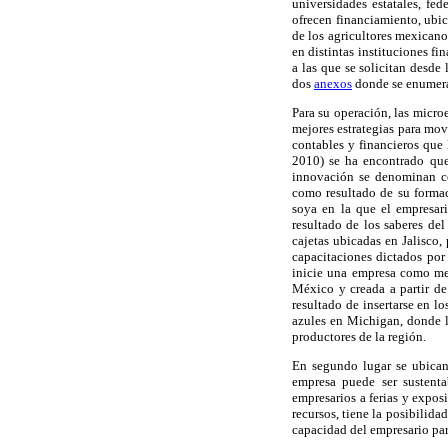
universidades estatales, fed
ofrecen financiamiento, ubi
de los agricultores mexicano
en distintas instituciones f
a las que se solicitan desde
dos
anexos
donde se enumeran
Para su operación, las micro
mejores estrategias para mov
contables y financieros que 
2010) se ha encontrado que
innovación se denominan c
como resultado de su formac
soya en la que el empresar
resultado de los saberes de
cajetas ubicadas en Jalisco
capacitaciones dictados por
inicie una empresa como med
México y creada a partir d
resultado de insertarse en l
azules en Michigan, donde 
productores de la región.
En segundo lugar se ubican 
empresa puede ser sustenta
empresarios a ferias y expos
recursos, tiene la posibilid
capacidad del empresario para