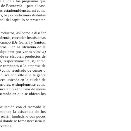
 se alude a los programas que
ía de Economía —para el caso
ros estadounidenses, así como
s, bajo condiciones distintas
nal del capítulo se presentan
productos, así como a diseñar
además, entender los sistemas
e campo (De Gortari y Santos,
tos —en la literatura de la
dquieren por varias vías:
a)
nde se elaboran productos de
s, respectivamente;
b)
como
 de rompopes o la empresa de
)
como resultado de cursos o
 busca con ello que la gente
lces ubicada en la ciudad de
eriores, o simplemente como
Yucatán o el cultivo de moras
ercado en que se ubican los
inculación con el mercado la
ionar, la asistencia de los
a recién fundada, o con pocos
í donde se torna necesaria la
eventos.