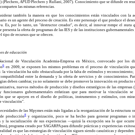
) (Plechero,
APUD
Plechero y Rullani, 2007). Conocimiento que se difunde en reun
comparten las mismas referencias.
onsiderar también la manera en que los conocimientos están vinculados con la a
rio es un agente del proceso de creación. Es este personaje el que produce el desequ
. Es, por lo tanto, un "destructor creador", es decir, al innovar rompe el
statu 
 presenta la oferta de programas de las IES y de las instituciones gubernamentale
el tipo de recursos que se ofrecen.
nes de educación
cional de Vinculación Academia-Empresa en México, convocado por los dist
6
os
en 2009, se exponen los mismos problemas en el proceso de vinculación qu
 la vinculación ha sido obstaculizada por la falta de estímulos y reconocimiento; 
 compatibilidad entre la demanda y la oferta de servicios y de conocimientos. Pa
egias deben cambiar, ya no solamente se debe promover la innovación en producto 
ganizativa, nuevos métodos de producción y diseños estratégicos de las empresas (
y funcionaros gubernamentales enfatizan que para motivar la vinculación se
n que se apoyen en el diseño de políticas, instrumentos y estímulos, con miras
e vinculación".
necesidades de las Mpymes están más ligadas a la reorganización de la estructura or
8
de producción
y organización, poco se ha hecho para generar programas o in
s y la socialización de sus experiencias —quizá la excepción sea lo que ocurre
rus), programa creado por SAGARPA para difundir prácticas y experiencias exitosa
ealidad es que las estrategias de vinculación siguen siendo casuísticas y dependen 