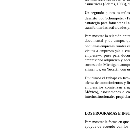
asimétricas (Adams, 1983), do
Un segundo punto es reflex
descrito por Schumpeter (19
estrategia para fomentar el
transformar las actividades 
Para mostrar la relación ent
documental y de campo, que
pequeñas empresas rurales 
visitas a empresas y/o a em
empresa—, pues para docume
empresarios adquieren y soci
suroeste de Michigan, aunque
alimentos; en Yucatán con un
Dividimos el trabajo en tres
oferta de conocimientos y fi
empresarios comienzan a ag
México), asociaciones o co
interinstitucionales propici
LOS PROGRAMAS E INS
Para mostrar la forma en que 
apoyos de acuerdo con los r