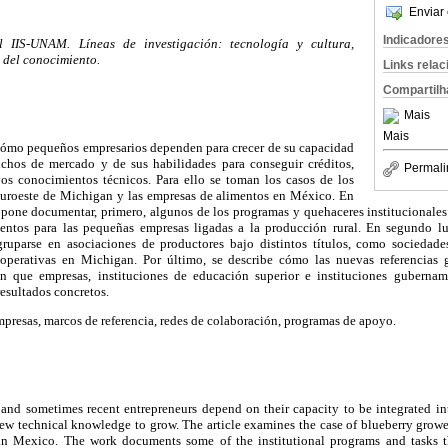
Enviar 
Indicadore
el IIS-UNAM. Líneas de investigación: tecnología y cultura,
 del conocimiento.
Links rela
Compartilh
Mais
Mais
 cómo pequeños empresarios dependen para crecer de su capacidad
ichos de mercado y de sus habilidades para conseguir créditos,
Permali
os conocimientos técnicos. Para ello se toman los casos de los
l suroeste de Michigan y las empresas de alimentos en México. En
ropone documentar, primero, algunos de los programas y quehaceres institucionales
entos para las pequeñas empresas ligadas a la producción rural. En segundo lu
ruparse en asociaciones de productores bajo distintos títulos, como sociedades
operativas en Michigan. Por último, se describe cómo las nuevas referencias g
ian que empresas, instituciones de educación superior e instituciones gubernam
esultados concretos.
resas, marcos de referencia, redes de colaboración, programas de apoyo.
nd sometimes recent entrepreneurs depend on their capacity to be integrated in
 new technical knowledge to grow. The article examines the case of blueberry gro
 in Mexico. The work documents some of the institutional programs and tasks th