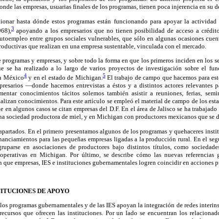
nde las empresas, usuarias finales de los programas, tienen poca injerencia en su de
ionar hasta dónde estos programas están funcionando para apoyar la actividad
3
68),
apoyando a los empresarios que no tienen posibilidad de acceso a crédito
 autoempleo entre grupos sociales vulnerables, que sólo en algunas ocasiones cuen
productivas que realizan en una empresa sustentable, vinculada con el mercado.
re programas y empresas, y sobre todo la forma en que los primeros inciden en los s
 se ha realizado a lo largo de varios proyectos de investigación sobre el fun
4
5
en México
y en el estado de Michigan.
El trabajo de campo que hacemos para est
presarios —donde hacemos entrevistas a éstos y a distintos actores relevantes 
ntar conocimientos tácitos solemos también asistir a reuniones, ferias, semi
alizan conocimientos. Para este artículo se empleó el material de campo de los esta
 en algunos casos se citan empresas del D.F. En el área de Jalisco se ha trabajad
a sociedad productora de miel, y en Michigan con productores mexicanos que se ded
 apartados. En el primero presentamos algunos de los programas y quehaceres insti
nanciamientos para las pequeñas empresas ligadas a la producción rural. En el se
ruparse en asociaciones de productores bajo distintos títulos, como sociedades
operativas en Michigan. Por último, se describe cómo las nuevas referencias g
an que empresas, IES e instituciones gubernamentales logren coincidir en acciones p
TITUCIONES DE APOYO
los programas gubernamentales y de las IES apoyan la integración de redes interinst
ecursos que ofrecen las instituciones. Por un lado se encuentran los relaciona