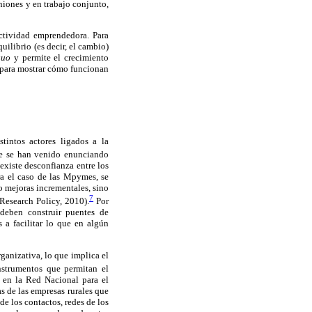
iones y en trabajo conjunto,
ctividad emprendedora. Para
ilibrio (es decir, el cambio)
quo
y permite el crecimiento
s para mostrar cómo funcionan
intos actores ligados a la
e se han venido enunciando
existe desconfianza entre los
ra el caso de las Mpymes, se
o mejoras incrementales, sino
7
Research Policy, 2010).
Por
 deben construir puentes de
 a facilitar lo que en algún
ganizativa, lo que implica el
strumentos que permitan el
 en la Red Nacional para el
s de las empresas rurales que
de los contactos, redes de los