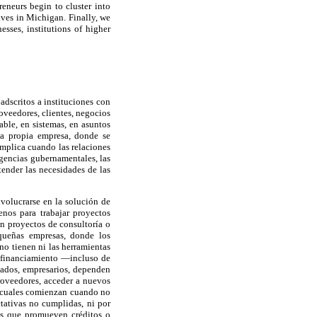
reneurs begin to cluster into
tives in Michigan. Finally, we
sses, institutions of higher
adscritos a instituciones con
roveedores, clientes, negocios
able, en sistemas, en asuntos
la propia empresa, donde se
omplica cuando las relaciones
agencias gubernamentales, las
ender las necesidades de las
nvolucrarse en la solución de
enos para trabajar proyectos
an proyectos de consultoría o
queñas empresas, donde los
no tienen ni las herramientas
 y financiamiento —incluso de
nados, empresarios, dependen
roveedores, acceder a nuevos
os cuales comienzan cuando no
ctativas no cumplidas, ni por
les que promueven créditos o