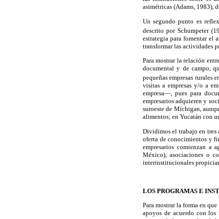
asimétricas (Adams, 1983), do
Un segundo punto es reflex
descrito por Schumpeter (19
estrategia para fomentar el
transformar las actividades 
Para mostrar la relación ent
documental y de campo, que
pequeñas empresas rurales 
visitas a empresas y/o a em
empresa—, pues para docume
empresarios adquieren y soci
suroeste de Michigan, aunque
alimentos; en Yucatán con un
Dividimos el trabajo en tres
oferta de conocimientos y fi
empresarios comienzan a ag
México), asociaciones o co
interinstitucionales propici
LOS PROGRAMAS E INS
Para mostrar la forma en que 
apoyos de acuerdo con los r