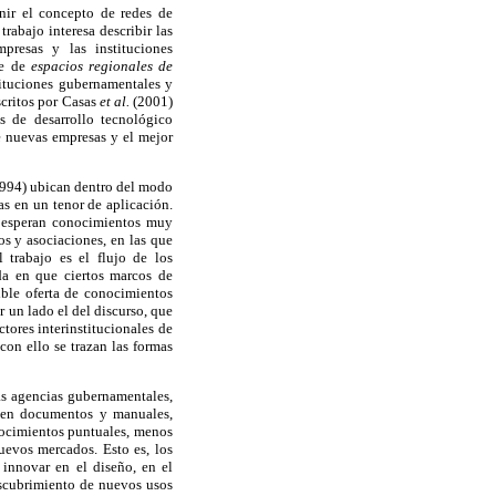
inir el concepto de redes de
rabajo interesa describir las
presas y las instituciones
ie de
espacios regionales de
ituciones gubernamentales y
scritos por Casas
et al.
(2001)
s de desarrollo tecnológico
e nuevas empresas y el mejor
994) ubican dentro del modo
s en un tenor de aplicación.
y esperan conocimientos muy
os y asociaciones, en las que
 trabajo es el flujo de los
da en que ciertos marcos de
ible oferta de conocimientos
 un lado el del discurso, que
tores interinstitucionales de
con ello se trazan las formas
as agencias gubernamentales,
a en documentos y manuales,
onocimientos puntuales, menos
uevos mercados. Esto es, los
innovar en el diseño, en el
descubrimiento de nuevos usos