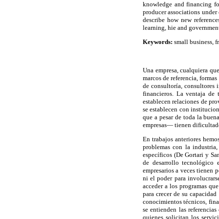
knowledge and financing for 
producer associations under d
describe how new references
learning, hie and government
Keywords:
small business, f
Una empresa, cualquiera que 
marcos de referencia, formas 
de consultoría, consultores 
financieros. La ventaja de
establecen relaciones de pro
se establecen con institucio
que a pesar de toda la buen
empresas— tienen dificultade
En trabajos anteriores hemos
problemas con la industria,
específicos (De Gortari y Sa
de desarrollo tecnológico
empresarios a veces tienen p
ni el poder para involucrars
acceder a los programas que
para crecer de su capacidad
conocimientos técnicos, fina
se entienden las referencias
quienes solicitan los servi