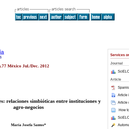
ía
Services 
6
Journal
n.77 México Jul./Dec. 2012
SciELO
Article
Spanis
Article
s: relaciones simbióticas entre instituciones y
Article
agro-negocios
How to 
SciELO
María Josefa Santos*
Automat