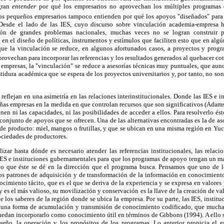
gran
entender
por qué los empresarios no aprovechan los múltiples programas 
los pequeños empresarios tampoco entienden por qué los apoyos "diseñados" para e
 Desde el lado de las IES, cuyo discurso sobre vinculación academia-empresa 
ión de grandes problemas nacionales, muchas veces no se logran construir 
en el diseño de políticas, instrumentos y estímulos que faciliten esto que en al
ue la vinculación se reduce, en algunos afortunados casos, a proyectos y progr
provechan para incorporar las referencias y los resultados generados al quehacer cot
 empresas, la "vinculación" se reduce a asesorías técnicas muy puntuales, que au
tidura académica que se espera de los proyectos universitarios y, por tanto, no son
e reflejan en una asimetría en las relaciones interinstitucionales. Donde las IES e 
ñas empresas en la medida en que controlan recursos que son significativos (Adams
en ni las capacidades, ni las posibilidades de acceder a ellos. Para resolverlo ést
 conjunto de apoyos que se ofrecen. Una de las alternativas encontradas es la de as
e producto: miel, mangos o frutillas, y que se ubican en una misma región en Yucat
ociedades de productores.
izar hasta dónde es necesario atender las referencias institucionales, las relaci
 IES e instituciones gubernamentales para que los programas de apoyo tengan un m
do que éste se dé en la dirección que el programa busca. Pensamos que uno de l
los patrones de adquisición y de transformación de la información en conocimient
imiento tácito, que es el que se deriva de la experiencia y se expresa en valores y 
es el más valioso, su movilización y conservación es la llave de la creación de v
e los saberes de la región donde se ubica la empresa. Por su parte, las IES, instit
una forma de acumulación y transmisión de conocimiento codificado, que muchas
uedan incorporarlo como conocimiento útil en términos de Gibbons (1994). A ello s
diseño, la operación y los propósitos de los programas. Lo anterior propicia el e