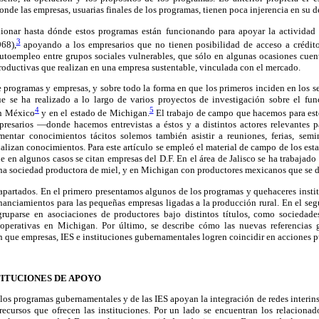
nde las empresas, usuarias finales de los programas, tienen poca injerencia en su de
ionar hasta dónde estos programas están funcionando para apoyar la actividad
3
68),
apoyando a los empresarios que no tienen posibilidad de acceso a crédito
 autoempleo entre grupos sociales vulnerables, que sólo en algunas ocasiones cuen
productivas que realizan en una empresa sustentable, vinculada con el mercado.
re programas y empresas, y sobre todo la forma en que los primeros inciden en los s
 se ha realizado a lo largo de varios proyectos de investigación sobre el fun
4
5
en México
y en el estado de Michigan.
El trabajo de campo que hacemos para est
presarios —donde hacemos entrevistas a éstos y a distintos actores relevantes 
ntar conocimientos tácitos solemos también asistir a reuniones, ferias, semi
alizan conocimientos. Para este artículo se empleó el material de campo de los esta
 en algunos casos se citan empresas del D.F. En el área de Jalisco se ha trabajad
a sociedad productora de miel, y en Michigan con productores mexicanos que se ded
 apartados. En el primero presentamos algunos de los programas y quehaceres insti
nanciamientos para las pequeñas empresas ligadas a la producción rural. En el se
ruparse en asociaciones de productores bajo distintos títulos, como sociedades
operativas en Michigan. Por último, se describe cómo las nuevas referencias g
an que empresas, IES e instituciones gubernamentales logren coincidir en acciones p
TITUCIONES DE APOYO
los programas gubernamentales y de las IES apoyan la integración de redes interinst
ecursos que ofrecen las instituciones. Por un lado se encuentran los relaciona