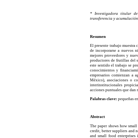
* Investigadora titular d
transferencia y acumulación
Resumen
El presente trabajo muestra
de incorporarse a nuevos n
mejores proveedores y nuev
productores de frutillas de
este sentido el trabajo se p
conocimientos y financiami
empresarios comienzan a ag
México), asociaciones o co
interinstitucionales propic
acciones puntuales que dan r
Palabras clave:
pequeñas emp
Abstract
The paper shows how small a
credit, better suppliers and
and small food enterprises