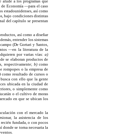
 se alude a los programas que
ía de Economía —para el caso
ros estadounidenses, así como
s, bajo condiciones distintas
nal del capítulo se presentan
productos, así como a diseñar
además, entender los sistemas
e campo (De Gortari y Santos,
tos —en la literatura de la
dquieren por varias vías:
a)
nde se elaboran productos de
s, respectivamente;
b)
como
 de rompopes o la empresa de
)
como resultado de cursos o
 busca con ello que la gente
lces ubicada en la ciudad de
eriores, o simplemente como
Yucatán o el cultivo de moras
ercado en que se ubican los
inculación con el mercado la
ionar, la asistencia de los
a recién fundada, o con pocos
í donde se torna necesaria la
eventos.