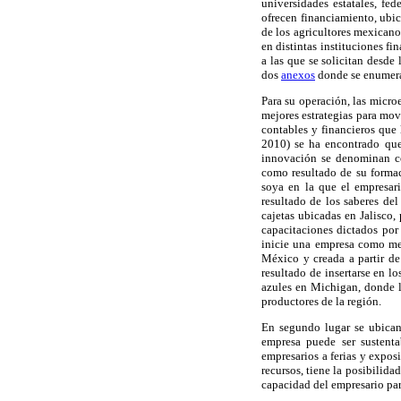
universidades estatales, fed
ofrecen financiamiento, ubi
de los agricultores mexicano
en distintas instituciones f
a las que se solicitan desde
dos
anexos
donde se enumeran
Para su operación, las micro
mejores estrategias para mov
contables y financieros que 
2010) se ha encontrado que
innovación se denominan c
como resultado de su formac
soya en la que el empresar
resultado de los saberes de
cajetas ubicadas en Jalisco
capacitaciones dictados por
inicie una empresa como med
México y creada a partir d
resultado de insertarse en l
azules en Michigan, donde 
productores de la región.
En segundo lugar se ubican 
empresa puede ser sustenta
empresarios a ferias y expos
recursos, tiene la posibilid
capacidad del empresario para