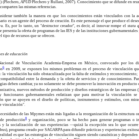
) (Plechero,
APUD
Plechero y Rullani, 2007). Conocimiento que se difunde en reun
comparten las mismas referencias.
onsiderar también la manera en que los conocimientos están vinculados con la a
rio es un agente del proceso de creación. Es este personaje el que produce el desequ
. Es, por lo tanto, un "destructor creador", es decir, al innovar rompe el
statu 
 presenta la oferta de programas de las IES y de las instituciones gubernamentale
el tipo de recursos que se ofrecen.
nes de educación
cional de Vinculación Academia-Empresa en México, convocado por los dist
6
os
en 2009, se exponen los mismos problemas en el proceso de vinculación qu
 la vinculación ha sido obstaculizada por la falta de estímulos y reconocimiento; 
 compatibilidad entre la demanda y la oferta de servicios y de conocimientos. Pa
egias deben cambiar, ya no solamente se debe promover la innovación en producto 
ganizativa, nuevos métodos de producción y diseños estratégicos de las empresas (
y funcionaros gubernamentales enfatizan que para motivar la vinculación se
n que se apoyen en el diseño de políticas, instrumentos y estímulos, con miras
e vinculación".
necesidades de las Mpymes están más ligadas a la reorganización de la estructura or
8
de producción
y organización, poco se ha hecho para generar programas o in
s y la socialización de sus experiencias —quizá la excepción sea lo que ocurre
rus), programa creado por SAGARPA para difundir prácticas y experiencias exitosa
ealidad es que las estrategias de vinculación siguen siendo casuísticas y dependen 