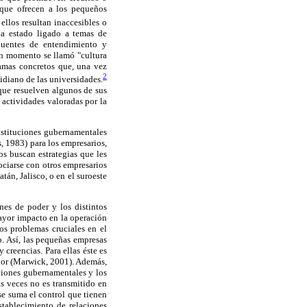
que ofrecen a los pequeños
llos resultan inaccesibles o
ha estado ligado a temas de
puentes de entendimiento y
gún momento se llamó "cultura
amas concretos que, una vez
2
idiano de las universidades.
nque resuelven algunos de sus
 actividades valoradas por la
instituciones gubernamentales
, 1983) para los empresarios,
os buscan estrategias que les
ociarse con otros empresarios
án, Jalisco, o en el suroeste
ones de poder y los distintos
ayor impacto en la operación
os problemas cruciales en el
o. Así, las pequeñas empresas
creencias. Para ellas éste es
alor (Marwick, 2001). Además,
uciones gubernamentales y los
 veces no es transmitido en
e suma el control que tienen
stablecimiento de relaciones