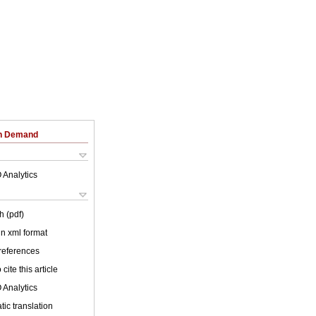
on Demand
 Analytics
h (pdf)
 in xml format
 references
cite this article
 Analytics
ic translation