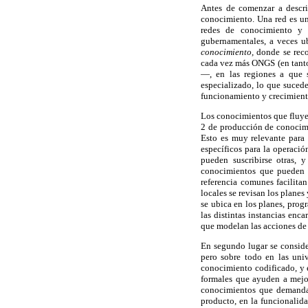
Antes de comenzar a describ
conocimiento. Una red es una
redes de conocimiento y f
gubernamentales, a veces ub
conocimiento,
donde se reco
cada vez más ONGS (en tanto 
—, en las regiones a que s
especializado, lo que suced
funcionamiento y crecimiento
Los conocimientos que fluyen
2 de producción de conocimi
Esto es muy relevante para
específicos para la operació
pueden suscribirse otras, 
conocimientos que pueden s
referencia comunes facilita
locales se revisan los plane
se ubica en los planes, prog
las distintas instancias enc
que modelan las acciones de
En segundo lugar se conside
pero sobre todo en las uni
conocimiento codificado, y e
formales que ayuden a mejor
conocimientos que demandan
producto, en la funcionalida