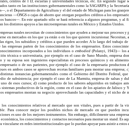
erales, centros de I D, escuelas y universidades técnicas, etc. En segundo lugar
cados tanto en las instituciones gubernamentales como la SAGARPA y la Secretar
s—, o el Departamento de Agricultura y el del estado de Michigan para los granje
inancieras —ONGS o cajas de ahorro que otorgan pequeños créditos a los empresario
 los bancos—. En este apartado sólo se hará referencia a algunos programas, y al fi
 los distintos apoyos a las microempresas rurales en México y Estados Unidos.
empresas rurales necesitan de conocimientos que ayuden a mejorar sus procesos y 
erse en mercados en los que ya están o en los que quieren incursionar. Necesitan, 
las rigen, los subsidios y créditos a que pueden acceder. A lo largo del trabajo d
 las empresas parten de los conocimientos de los empresarios. Estos conocimien
onocimientos incorporados a los individuos o
embodied
(Polanyi, 1943)— los a
ión técnica o universitaria, por ejemplo en el caso de Sano Mundo, empresa do
io y su esposa son ingenieros especialistas en procesos químicos y en alimento
l empresario o de sus parientes, por ejemplo el caso de la empresaria productora
, pues en ambos casos se aprovechan recetas familiares para montar una empresa;
c
 distintas instancias gubernamentales como el Gobierno del Distrito Federal, que
io de subsistencia; por ejemplo el caso de La Marmita, empresa de salsas y du
e uno de esos cursos;
d)
como producto de los saberes adquiridos en trabajos ant
os sistemas productivos de la región, como en el caso de los apiarios de Jalisco y 
los empresarios montan su negocio aprovechando las capacidades y el nicho de m
los conocimientos relativos al mercado que son vitales, pues a partir de la v
ble. Para conocer mejor los posibles nichos de mercado en que pueden incurs
iciones es uno de los mejores instrumentos. Sin embargo, difícilmente una empres
ad económica, los conocimientos y contactos necesarios para montar un stand. Es aqu
 vincularse en redes interinstitucionales que lo puedan apoyar para asistir a estos 