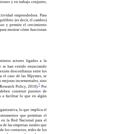
iones y en trabajo conjunto,
ctividad emprendedora. Para
ilibrio (es decir, el cambio)
quo
y permite el crecimiento
s para mostrar cómo funcionan
intos actores ligados a la
e se han venido enunciando
existe desconfianza entre los
ra el caso de las Mpymes, se
o mejoras incrementales, sino
7
Research Policy, 2010).
Por
 deben construir puentes de
 a facilitar lo que en algún
ganizativa, lo que implica el
strumentos que permitan el
 en la Red Nacional para el
s de las empresas rurales que
de los contactos, redes de los