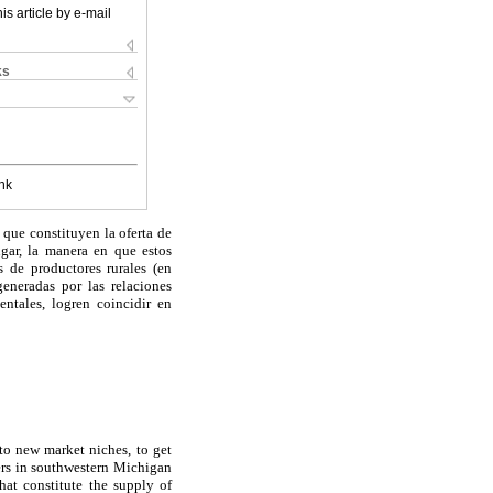
is article by e-mail
ks
nk
 que constituyen la oferta de
gar, la manera en que estos
 de productores rurales (en
eneradas por las relaciones
entales, logren coincidir en
to new market niches, to get
wers in southwestern Michigan
at constitute the supply of