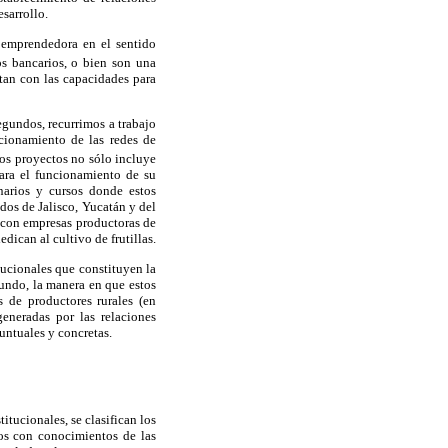
sarrollo.
 emprendedora en el sentido
s bancarios, o bien son una
tan con las capacidades para
egundos, recurrimos a trabajo
cionamiento de las redes de
os proyectos no sólo incluye
para el funcionamiento de su
narios y cursos donde estos
dos de Jalisco, Yucatán y del
o con empresas productoras de
ican al cultivo de frutillas.
tucionales que constituyen la
gundo, la manera en que estos
 de productores rurales (en
eneradas por las relaciones
untuales y concretas.
itucionales, se clasifican los
dos con conocimientos de las