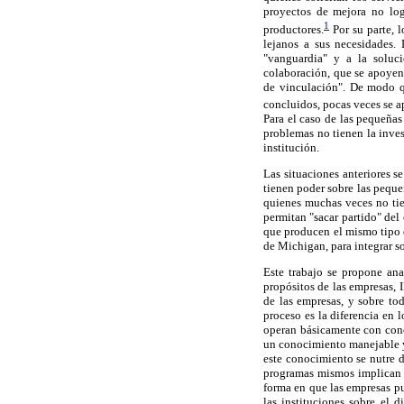
proyectos de mejora no lo
1
productores.
Por su parte, 
lejanos a sus necesidades.
"vanguardia" y a la soluc
colaboración, que se apoyen 
de vinculación". De modo q
concluidos, pocas veces se a
Para el caso de las pequeñas
problemas no tienen la inves
institución.
Las situaciones anteriores s
tienen poder sobre las peque
quienes muchas veces no tien
permitan "sacar partido" del
que producen el mismo tipo d
de Michigan, para integrar s
Este trabajo se propone anal
propósitos de las empresas,
de las empresas, y sobre to
proceso es la diferencia en 
operan básicamente con conoc
un conocimiento manejable y 
este conocimiento se nutre d
programas mismos implican 
forma en que las empresas p
las instituciones sobre el 