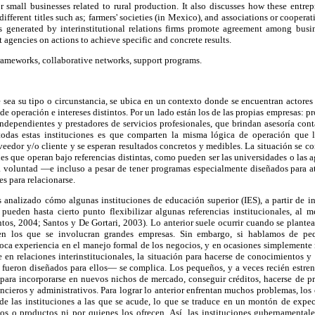
small businesses related to rural production. It also discusses how these entrep
ifferent titles such as; farmers' societies (in Mexico), and associations or coopera
 generated by interinstitutional relations firms promote agreement among busine
 agencies on actions to achieve specific and concrete results.
rameworks, collaborative networks, support programs.
sea su tipo o circunstancia, se ubica en un contexto donde se encuentran actores 
de operación e intereses distintos. Por un lado están los de las propias empresas: p
independientes y prestadores de servicios profesionales, que brindan asesoría cont
 todas estas instituciones es que comparten la misma lógica de operación que 
veedor y/o cliente y se esperan resultados concretos y medibles. La situación se c
nes que operan bajo referencias distintas, como pueden ser las universidades o las 
a voluntad —e incluso a pesar de tener programas especialmente diseñados para at
s para relacionarse.
 analizado cómo algunas instituciones de educación superior (IES), a partir de i
 pueden hasta cierto punto flexibilizar algunas referencias institucionales, al m
ntos, 2004; Santos y De Gortari, 2003). Lo anterior suele ocurrir cuando se plante
 en los que se involucran grandes empresas. Sin embargo, si hablamos de pe
oca experiencia en el manejo formal de los negocios, y en ocasiones simplemente 
e en relaciones interinstitucionales, la situación para hacerse de conocimientos
 fueron diseñados para ellos— se complica. Los pequeños, y a veces recién estre
 para incorporarse en nuevos nichos de mercado, conseguir créditos, hacerse de p
ncieros y administrativos. Para lograr lo anterior enfrentan muchos problemas, l
 de las instituciones a las que se acude, lo que se traduce en un montón de expe
cios o productos ni por quienes los ofrecen. Así, las instituciones gubernamenta