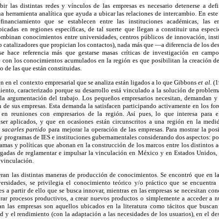
ir las distintas redes y vínculos de las empresas es necesario detenerse a def
 herramienta analítica que ayuda a ubicar las relaciones de intercambio. En este t
inanciamiento que se establecen entre las instituciones académicas, las em
icadas en regiones específicas, de tal suerte que llegan a constituir una espec
mbinan conocimientos entre universidades, centros públicos de innovación, inst
catalizadores que propician los contactos), nada más que —a diferencia de los de
e hace referencia más que gestarse masas críticas de investigación en campo
e con los conocimientos acumulados en la región es que posibilitan la creación d
 de las que están constituidas.
 en el contexto empresarial que se analiza están ligados a lo que Gibbons
et al.
(1
ento, caracterizado porque su desarrollo está vinculado a la solución de problema
 la argumentación del trabajo. Los pequeños empresarios necesitan, demandan 
n de sus empresas. Esta demanda la satisfacen participando activamente en los for
y en reuniones con empresarios de la región. Así pues, lo que interesa para el
er aplicados, y que en ocasiones están circunscritos a una región en la medi
n
sacarles partido
para mejorar la operación de las empresas. Para mostrar la pos
s y programas de IES e instituciones gubernamentales considerando dos aspectos: por
ramas y políticas que abonan en la construcción de los marcos entre los distintos ac
argadas de reglamentar e impulsar la vinculación en México y en Estados Unidos, 
 vinculación.
ran las distintas maneras de producción de conocimientos. Se encontró que en l
versidades, se privilegia el conocimiento teórico y/o práctico que se encuentr
s a partir de ello que se busca innovar, mientras en las empresas se necesitan c
ar procesos productivos, a crear nuevos productos o simplemente a acceder a n
 las empresas son aquellos ubicados en la literatura como tácitos que buscan 
d y el rendimiento (con la adaptación a las necesidades de los usuarios), en el 