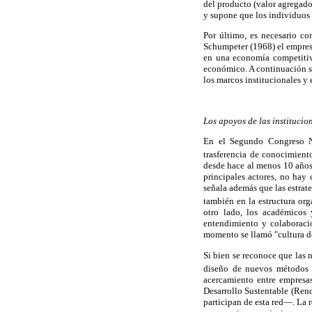
del producto (valor agregado
y supone que los individuos 
Por último, es necesario c
Schumpeter (1968) el empresa
en una economía competitiva
económico. A continuación se
los marcos institucionales y 
Los apoyos de las institucio
En el Segundo Congreso Na
trasferencia de conocimient
desde hace al menos 10 años:
principales actores, no hay
señala además que las estrat
también en la estructura or
otro lado, los académicos 
entendimiento y colaboració
momento se llamó "cultura d
Si bien se reconoce que las 
diseño de nuevos métodos 
acercamiento entre empresa
Desarrollo Sustentable (Rend
participan de esta red—. La r