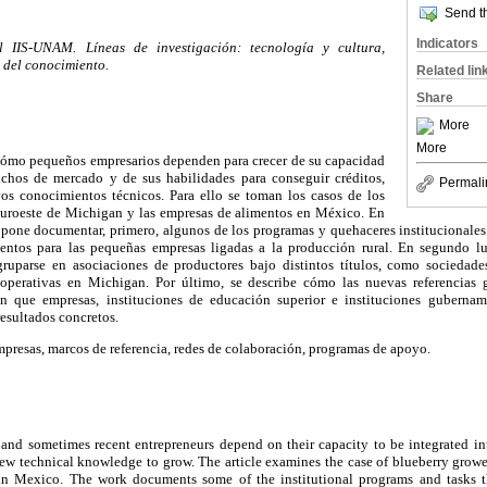
Send th
Indicators
el IIS-UNAM. Líneas de investigación: tecnología y cultura,
 del conocimiento.
Related lin
Share
More
More
 cómo pequeños empresarios dependen para crecer de su capacidad
ichos de mercado y de sus habilidades para conseguir créditos,
Permali
os conocimientos técnicos. Para ello se toman los casos de los
l suroeste de Michigan y las empresas de alimentos en México. En
ropone documentar, primero, algunos de los programas y quehaceres institucionales
entos para las pequeñas empresas ligadas a la producción rural. En segundo lu
ruparse en asociaciones de productores bajo distintos títulos, como sociedades
operativas en Michigan. Por último, se describe cómo las nuevas referencias g
ian que empresas, instituciones de educación superior e instituciones gubernam
esultados concretos.
resas, marcos de referencia, redes de colaboración, programas de apoyo.
nd sometimes recent entrepreneurs depend on their capacity to be integrated in
 new technical knowledge to grow. The article examines the case of blueberry gro
 in Mexico. The work documents some of the institutional programs and tasks th