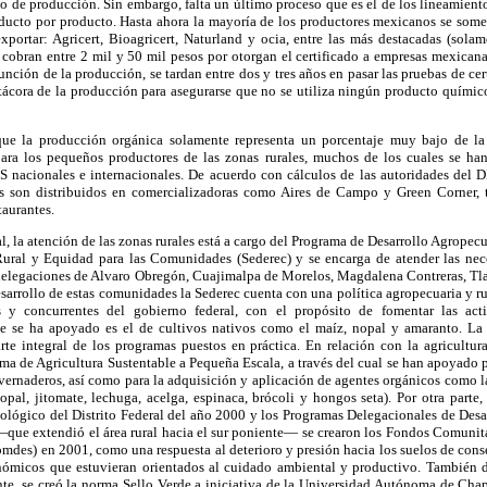
po de producción. Sin embargo, falta un último proceso que es el de los lineamien
oducto por producto. Hasta ahora la mayoría de los productores mexicanos se somet
xportar: Agricert, Bioagricert, Naturland y ocia, entre las más destacadas (solam
 cobran entre 2 mil y 50 mil pesos por otorgan el certificado a empresas mexicana
unción de la producción, se tardan entre dos y tres años en pasar las pruebas de ce
ácora de la producción para asegurarse que no se utiliza ningún producto químico
nque la producción orgánica solamente representa un porcentaje muy bajo de la
ara los pequeños productores de las zonas rurales, muchos de los cuales se han
 nacionales e internacionales. De acuerdo con cálculos de las autoridades del D
os son distribuidos en comercializadoras como Aires de Campo y Green Corner, t
aurantes.
al, la atención de las zonas rurales está a cargo del Programa de Desarrollo Agrope
 Rural y Equidad para las Comunidades (Sederec) y se encarga de atender las ne
s delegaciones de Alvaro Obregón, Cuajimalpa de Morelos, Magdalena Contreras, Tl
esarrollo de estas comunidades la Sederec cuenta con una política agropecuaria y r
 y concurrentes del gobierno federal, con el propósito de fomentar las act
ue se ha apoyado es el de cultivos nativos como el maíz, nopal y amaranto. La 
rte integral de los programas puestos en práctica. En relación con la agricultura
a de Agricultura Sustentable a Pequeña Escala, a través del cual se han apoyado p
nvernaderos, así como para la adquisición y aplicación de agentes orgánicos como
opal, jitomate, lechuga, acelga, espinaca, brócoli y hongos seta). Por otra part
lógico del Distrito Federal del año 2000 y los Programas Delegacionales de Desa
ue extendió el área rural hacia el sur poniente— se crearon los Fondos Comunitar
mdes) en 2001, como una respuesta al deterioro y presión hacia los suelos de cons
nómicos que estuvieran orientados al cuidado ambiental y productivo. También 
te, se creó la norma Sello Verde a iniciativa de la Universidad Autónoma de Ch