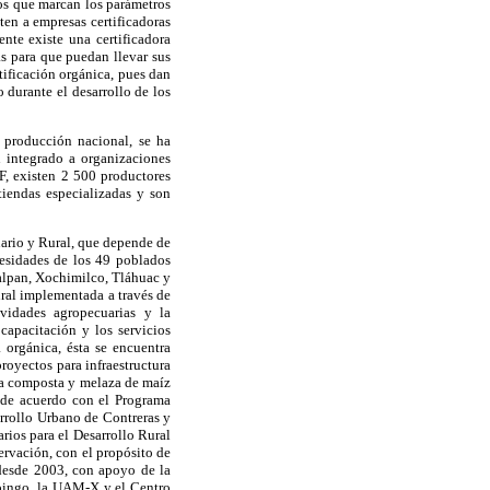
tos que marcan los parámetros
en a empresas certificadoras
ente existe una certificadora
s para que puedan llevar sus
rtificación orgánica, pues dan
 durante el desarrollo de los
 producción nacional, se ha
 integrado a organizaciones
F, existen 2 500 productores
iendas especializadas y son
cuario y Rural, que depende de
cesidades de los 49 poblados
alpan, Xochimilco, Tláhuac y
ural implementada a través de
ividades agropecuarias y la
capacitación y los servicios
 orgánica, ésta se encuentra
royectos para infraestructura
 la composta y melaza de maíz
e, de acuerdo con el Programa
rrollo Urbano de Contreras y
ios para el Desarrollo Rural
ervación, con el propósito de
desde 2003, con apoyo de la
apingo, la UAM-X y el Centro