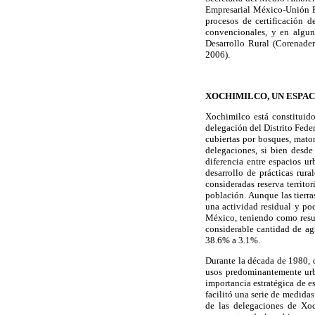
Empresarial México-Unión Eur
procesos de certificación 
convencionales, y en algun
Desarrollo Rural (Corenader
2006).
XOCHIMILCO, UN ESPA
Xochimilco está constituido
delegación del Distrito Feder
cubiertas por bosques, matorr
delegaciones, si bien desde
diferencia entre espacios u
desarrollo de prácticas rura
consideradas reserva territo
población. Aunque las tierra
una actividad residual y po
México, teniendo como resu
considerable cantidad de agr
38.6% a 3.1%.
Durante la década de 1980, c
usos predominantemente urba
importancia estratégica de es
facilitó una serie de medida
de las delegaciones de Xo