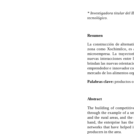
* Investigadora titular del 
tecnológico.
Resumen
La construcción de alternat
zona como Xochimilco, es a
microempresa. La trayector
nuevas interacciones entre 
brindan las nuevas orientacio
emprendedor e innovador con 
mercado de los alimentos org
Palabras clave:
productos or
Abstract
The building of competitive 
through the example of a sm
and the rural areas, and the
hand, the enterprise has th
networks that have helped i
producers in the area.