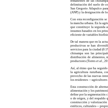
remanentes de las chinampa
delimitación del suelo de c
San Gregorio Atlapulco para
(ANP) y la designación de l
Con esta reconfiguración se 
la mancha urbana. En la agri
que constituye la segunda a
insumos basados en los princ
eficiente de variables biofís
De tal manera que en la actu
productivas se han diversif
servicios para la ciudad (0.1
chinampa son las principal
distribución de alimentos, 
productores (Torres
et al.,
201
Así, al ritmo que ha seguid
la agricultura rururbana, c
provecho de las nuevas inter
los residentes —agricultores
Esta construcción de altern
alimentación y los patrimoni
define por la segmentación cr
o de origen, y del respaldo q
construcción y valorización 
estéticos, culturales— propi