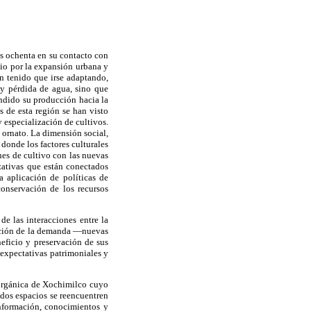
s ochenta en su contacto con
cio por la expansión urbana y
n tenido que irse adaptando,
y pérdida de agua, sino que
ndido su producción hacia la
s de esta región se han visto
y especialización de cultivos.
 ornato. La dimensión social,
 donde los factores culturales
nes de cultivo con las nuevas
zativas que están conectados
a aplicación de políticas de
conservación de los recursos
e las interacciones entre la
olución de la demanda —nuevas
eficio y preservación de sus
 expectativas patrimoniales y
orgánica de Xochimilco cuyo
 dos espacios se reencuentren
información, conocimientos y