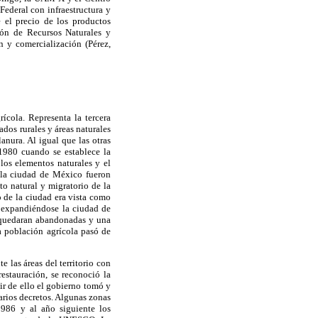
Federal con infraestructura y
 el precio de los productos
ión de Recursos Naturales y
n y comercialización (Pérez,
ícola. Representa la tercera
ados rurales y áreas naturales
lanura. Al igual que las otras
 1980 cuando se establece la
los elementos naturales y el
de la ciudad de México fueron
to natural y migratorio de la
o de la ciudad era vista como
e expandiéndose la ciudad de
 quedaran abandonadas y una
la población agrícola pasó de
 las áreas del territorio con
estauración, se reconoció la
tir de ello el gobierno tomó y
arios decretos. Algunas zonas
986 y al año siguiente los