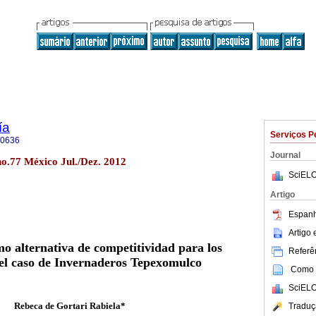
ía
Serviços P
-0636
Journal
no.77 México Jul./Dez. 2012
SciELO
Artigo
Espanh
Artigo
o alternativa de competitividad para los
Referên
 el caso de Invernaderos Tepexomulco
Como c
SciELO
Rebeca de Gortari Rabiela*
Traduç