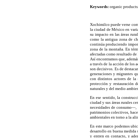
Keywords:
organic products,
Xochimilco puede verse como
la ciudad de México en varia
su impacto en las áreas rur
como la antigua zona de ch
continúa produciendo import
zona de la montaña. En térmi
afectadas como resultado de l
Así encontramos que, además 
a través de la acción de los 
son decisivos. Es de destaca
generaciones y migrantes qu
con distintos actores de la
protección y restauración d
naturales y del medio ambien
En ese sentido, la construc
ciudad y sus áreas rurales c
necesidades de consumo—, ob
patrimonios colectivos, hace
ambientales en torno a la ali
En este marco podemos ubic
desarrollo en buena medida s
y entren en contacto, y ade