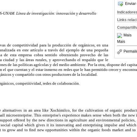
Enviar 
Indicadore
IIS-UNAM. Línea de investigación: innovación y desarrollo
Links rela
Compartilh
Mais
Mais
ivas de competitividad para la producción de orgánicos, en una
nalizada en este artículo a través del ejemplo de una pequeña
Permali
ia de esta empresa cobra sentido obteniendo provecho de las
la ciudad y las áreas rurales, y aprovechando el respaldo que le
nes de las políticas agrícolas y del medio ambiente. Por la otra, dispone del capita
el que cuentan y el estar inmerso en redes que le han permitido crecer y encontr
ánicos y compartirlo con otros productores de la localidad.
gánicos, competitividad, redes de colaboración.
alternatives in an area like Xochimilco, for the cultivation of organic products
all microenterprise. This enterprise's experience makes sense when both the new i
 support offered by the new directions in agriculture and environmental policies,
e social capital which gives it its innovating and enterprising impulse and which
t to grow and to find new opportunities within the organic foods market and to 