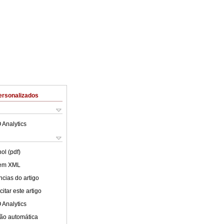
ersonalizados
 Analytics
ol (pdf)
 em XML
cias do artigo
itar este artigo
 Analytics
ão automática