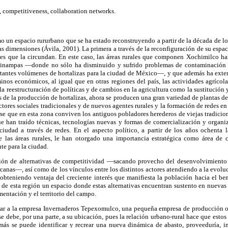
 competitiveness, collaboration networks.
 un espacio rururbano que se ha estado reconstruyendo a partir de la década de lo
s dimensiones (Ávila, 2001). La primera a través de la reconfiguración de su espa
ales que la circundan. En este caso, las áreas rurales que componen Xochimilco ha
inampas —donde no sólo ha disminuido y sufrido problemas de contaminación 
antes volúmenes de hortalizas para la ciudad de México—, y que además ha exte
nos económicos, al igual que en otras regiones del país, las actividades agrícola
a reestructuración de políticas y de cambios en la agricultura como la sustitución 
de la producción de hortalizas, ahora se producen una gran variedad de plantas de
actores sociales tradicionales y de nuevos agentes rurales y la formación de redes en
rse que en esta zona conviven los antiguos pobladores herederos de viejas tradicio
e han traído técnicas, tecnologías nuevas y formas de comercialización y organi
 ciudad a través de redes. En el aspecto político, a partir de los años ochenta l
e las áreas rurales, le han otorgado una importancia estratégica como área de 
te para la ciudad.
ción de alternativas de competitividad —sacando provecho del desenvolvimiento d
ercanas—, así como de los vínculos entre los distintos actores atendiendo a la ev
teniendo ventaja del creciente interés que manifiesta la población hacia el ben
 de esta región un espacio donde estas alternativas encuentran sustento en nuevas
mentación y el territorio del campo.
ar a la empresa Invernaderos Tepexomulco, una pequeña empresa de producción 
e debe, por una parte, a su ubicación, pues la relación urbano-rural hace que estos
más se puede identificar y recrear una nueva dinámica de abasto, proveeduría, 