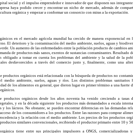
capital social y el impulso emprendedor e innovador de que disponen sus integrantes,
mpresa haya podido crecer y encontrar un nicho de mercado, además de comparti
icultura orgánica y empezar a conformar un consorcio con miras a la exportación.
rgánicos en el mercado agrícola mundial ha crecido de manera exponencial en lo
no. El deterioro y la contaminación del medio ambiente, suelos, aguas y biodivers
n verde. Un aumento de las enfermedades entre la población producto de cambios am
demanda de productos más sanos, exentos de sustancias contaminantes. Resultado de 
an obligado a tomar en cuenta los problemas del ambiente y la salud de la po
iales desfavorecidos a través del comercio justo y, finalmente, como una alte
 productos orgánicos está relacionada con la búsqueda de productos no contamin
el medio ambiente, suelos, aguas y ríos. Los distintos problemas sanitarios
dad de los alimentos en general, que dieron lugar en primer término a una fuerte 
orgánicos.
de productos orgánicos desde los años noventa ha venido creciendo a tasas 
egetales, y en la década siguiente los productos más demandados a escala internac
rnes y los lácteos. No obstante, se pueden encontrar diferencias en las demandas re
cceso de los consumidores a los productos. Entre las razones para comprar alimen
procedencia y la relación con el medio ambiente. Los precios de los productos or
 productos similares convencionales, recibiendo el productor primario entre 10 y 
orgánica tiene entre sus principales impulsores a ONGS, comercializadoras y