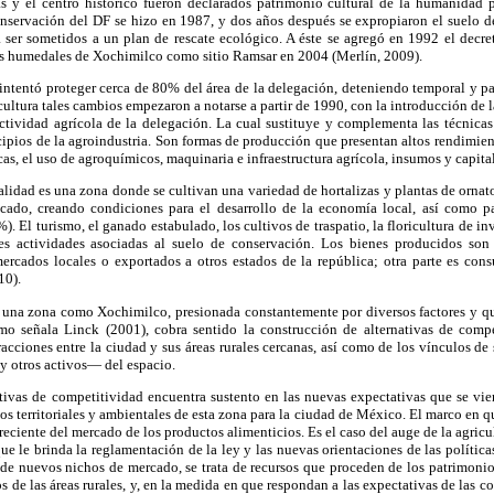
s y el centro histórico fueron declarados patrimonio cultural de la humanidad
onservación del DF se hizo en 1987, y dos años después se expropiaron el suelo d
 ser sometidos a un plan de rescate ecológico. A éste se agregó en 1992 el decre
os humedales de Xochimilco como sitio Ramsar en 2004 (Merlín, 2009).
intentó proteger cerca de 80% del área de la delegación, deteniendo temporal y p
cultura tales cambios empezaron a notarse a partir de 1990, con la introducción de l
ctividad agrícola de la delegación. La cual sustituye y complementa las técnicas 
ipios de la agroindustria. Son formas de producción que presentan altos rendimie
icas, el uso de agroquímicos, maquinaria e infraestructura agrícola, insumos y capital
alidad es una zona donde se cultivan una variedad de hortalizas y plantas de ornato,
icado, creando condiciones para el desarrollo de la economía local, así como p
%). El turismo, el ganado estabulado, los cultivos de traspatio, la floricultura de in
es actividades asociadas al suelo de conservación. Los bienes producidos son
mercados locales o exportados a otros estados de la república; otra parte es con
0).
o una zona como Xochimilco, presionada constantemente por diversos factores y q
omo señala Linck (2001), cobra sentido la construcción de alternativas de compe
acciones entre la ciudad y sus áreas rurales cercanas, así como de los vínculos de 
 y otros activos— del espacio.
ativas de competitividad encuentra sustento en las nuevas expectativas que se vie
os territoriales y ambientales de esta zona para la ciudad de México. El marco en qu
eciente del mercado de los productos alimenticios. Es el caso del auge de la agricu
ue le brinda la reglamentación de la ley y las nuevas orientaciones de las política
de nuevos nichos de mercado, se trata de recursos que proceden de los patrimonio
os de las áreas rurales, y, en la medida en que respondan a las expectativas de las 