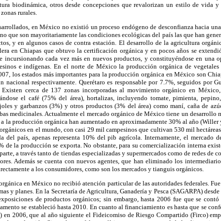
tura biodinámica, otros desde concepciones que revalorizan un estilo de vida y
 zonas rurales.
esarrollados, en México no existió un proceso endógeno de desconfianza hacia una
no que son mayoritariamente las condiciones ecológicas del país las que han gener
os, y en algunos casos de contra estación. El desarrollo de la agricultura orgáni
lera en Chiapas que obtuvo la certificación orgánica y en pocos años se extendió
 e incursionando cada vez más en nuevos productos, y constituyéndose en una o
sinos e indígenas. En el norte de México la producción orgánica de vegetale
07, los estados más importantes para la producción orgánica en México son Chi
 nacional respectivamente. Querétaro es responsable por 7.7%, seguidos por Gu
o. Existen cerca de 137 zonas incorporadas al movimiento orgánico en México, 
cándose el café (75% del área), hortalizas, incluyendo tomate, pimienta, pepin
ijoles y garbanzos (3%) y otros productos (3% del área) como maní, caña de azúc
rbas medicinales. Actualmente el mercado orgánico de México tiene un desarrollo 
s a la producción orgánica han aumentado en aproximadamente 30% al año (Willer y 
orgánicos en el mundo, con casi 29 mil campesinos que cultivan 530 mil hectáreas,
da del país, apenas representa 10% del pib agrícola. Internamente, el mercado d
% de la producción se exporta. No obstante, para su comercialización interna exi
 parte, a través tanto de tiendas especializadas y supermercados como de redes de co
ores. Además se cuenta con nuevos agentes, que han eliminado los intermediario
irectamente a los consumidores, como son los mercados y tianguis orgánicos.
a orgánica en México no recibió atención particular de las autoridades federales. Fu
mas y planes. En la Secretaría de Agricultura, Ganadería y Pesca (SAGARPA) desde 
 exposiciones de productos orgánicos; sin embargo, hasta 2006 fue que se cont
lamento se estableció hasta 2010. En cuanto al financiamiento es hasta que se con
en 2006, que al año siguiente el Fideicomiso de Riesgo Compartido (Firco) emp