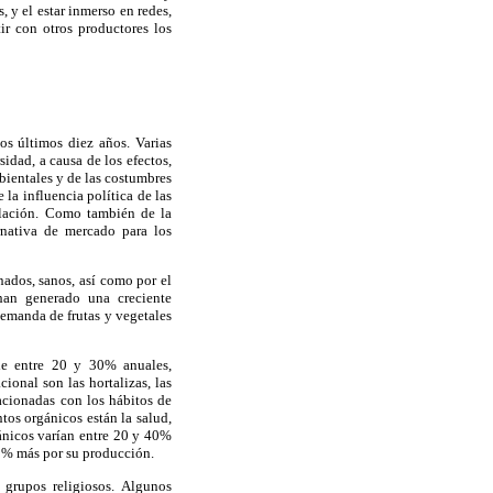
 y el estar inmerso en redes,
r con otros productores los
s últimos diez años. Varias
idad, a causa de los efectos,
bientales y de las costumbres
la influencia política de las
blación. Como también de la
rnativa de mercado para los
ados, sanos, así como por el
 han generado una creciente
demanda de frutas y vegetales
de entre 20 y 30% anuales,
ional son las hortalizas, las
lacionadas con los hábitos de
tos orgánicos están la salud,
gánicos varían entre 20 y 40%
50% más por su producción.
 grupos religiosos. Algunos