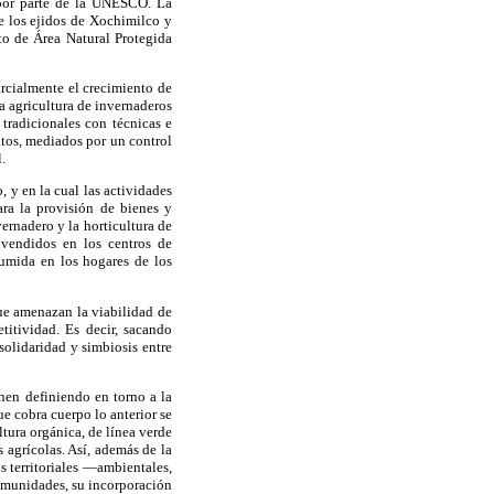
 por parte de la UNESCO. La
e los ejidos de Xochimilco y
to de Área Natural Protegida
arcialmente el crecimiento de
a agricultura de invernaderos
tradicionales con técnicas e
ntos, mediados por un control
.
 y en la cual las actividades
ara la provisión de bienes y
vernadero y la horticultura de
 vendidos en los centros de
sumida en los hogares de los
ue amenazan la viabilidad de
titividad. Es decir, sacando
solidaridad y simbiosis entre
nen definiendo en torno a la
e cobra cuerpo lo anterior se
ltura orgánica, de línea verde
s agrícolas. Así, además de la
s territoriales —ambientales,
comunidades, su incorporación