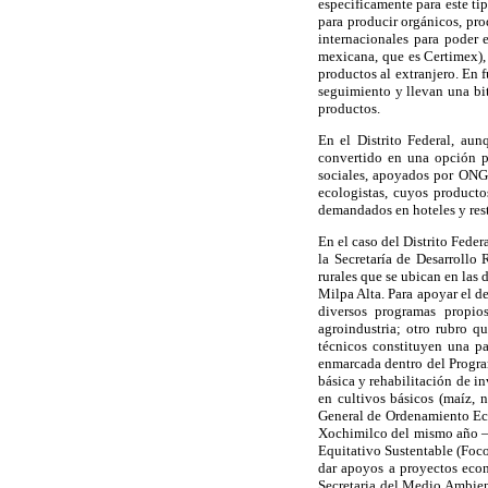
específicamente para este ti
para producir orgánicos, pr
internacionales para poder e
mexicana, que es Certimex),
productos al extranjero. En f
seguimiento y llevan una bit
productos.
En el Distrito Federal, au
convertido en una opción p
sociales, apoyados por ONGS
ecologistas, cuyos product
demandados en hoteles y rest
En el caso del Distrito Feder
la Secretaría de Desarrollo
rurales que se ubican en la
Milpa Alta. Para apoyar el d
diversos programas propios
agroindustria; otro rubro q
técnicos constituyen una pa
enmarcada dentro del Program
básica y rehabilitación de i
en cultivos básicos (maíz, n
General de Ordenamiento Eco
Xochimilco del mismo año —q
Equitativo Sustentable (Foco
dar apoyos a proyectos eco
Secretaria del Medio Ambien