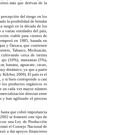
 otros más que derivan de la
 percepción del riesgo en los
ado la posibilidad de brindar
ca surgió en la década de los
 a varias entidades del país,
pción viable para cientos de
s empezó en 1985, basada en
apas y Oaxaca, que contienen
errero, Tabasco, Michoacán,
cultivando cerca de treinta
o, ajo (10%), manzanas (5%),
ar, banana, aguacate, cacao,
muy dinámico, ya que a partir
KiIcher, 2009). El país es el
 y si bien corresponde a casi
e los productos orgánicos es
ste un cada vez mayor número
mercialización directas entre
s y han agilizado el proceso
e hasta que cobró importancia
2002 se fomentó este tipo de
ó con una Ley de Producción
formó el Consejo Nacional de
ezó a dar apoyos financieros