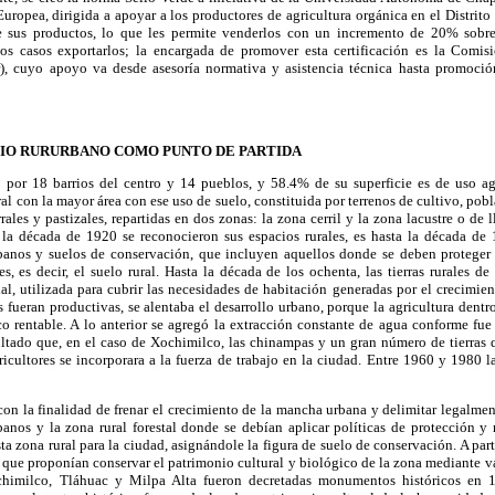
opea, dirigida a apoyar a los productores de agricultura orgánica en el Distrito 
de sus productos, lo que les permite venderlos con un incremento de 20% sobre
os casos exportarlos; la encargada de promover esta certificación es la Comis
), cuyo apoyo va desde asesoría normativa y asistencia técnica hasta promoció
CIO RURURBANO COMO PUNTO DE PARTIDA
 por 18 barrios del centro y 14 pueblos, y 58.4% de su superficie es de uso agr
al con la mayor área con ese uso de suelo, constituida por terrenos de cultivo, pobl
ales y pastizales, repartidas en dos zonas: la zona cerril y la zona lacustre o de l
 la década de 1920 se reconocieron sus espacios rurales, es hasta la década de
rbanos y suelos de conservación, que incluyen aquellos donde se deben proteger 
les, es decir, el suelo rural. Hasta la década de los ochenta, las tierras rurales 
rial, utilizada para cubrir las necesidades de habitación generadas por el crecimien
s fueran productivas, se alentaba el desarrollo urbano, porque la agricultura dentr
co rentable. A lo anterior se agregó la extracción constante de agua conforme fu
ltado que, en el caso de Xochimilco, las chinampas y un gran número de tierras
icultores se incorporara a la fuerza de trabajo en la ciudad. Entre 1960 y 1980 
on la finalidad de frenar el crecimiento de la mancha urbana y delimitar legalmente
nos y la zona rural forestal donde se debían aplicar políticas de protección y r
ta zona rural para la ciudad, asignándole la figura de suelo de conservación. A par
s que proponían conservar el patrimonio cultural y biológico de la zona mediante v
chimilco, Tláhuac y Milpa Alta fueron decretadas monumentos históricos en 1