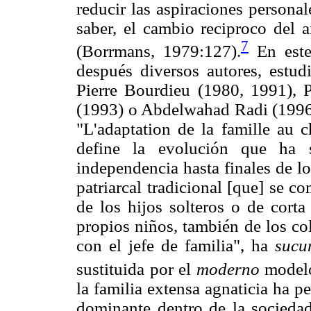
reducir las aspiraciones personale
saber, el cambio reciproco del 
7
(Borrmans, 1979:127).
En este
después diversos autores, est
Pierre Bourdieu (1980, 1991), P
(1993) o Abdelwahad Radi (1996)
"L'adaptation de la famille au 
define la evolución que ha 
independencia hasta finales de l
patriarcal tradicional [que] se c
de los hijos solteros o de corta
propios niños, también de los co
con el jefe de familia", ha
sucu
sustituida por el
moderno
modelo
la familia extensa agnaticia ha 
dominante dentro de la sociedad,