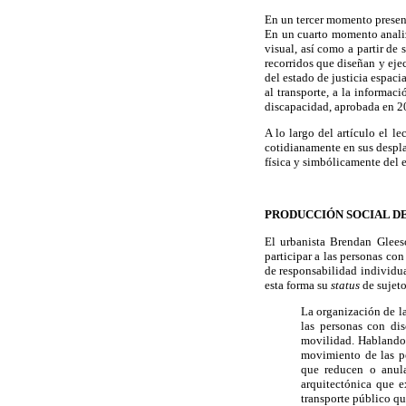
En un tercer momento present
En un cuarto momento analiza
visual, así como a partir de
recorridos que diseñan y eje
del estado de justicia espaci
al transporte, a la informa
discapacidad, aprobada en 
A lo largo del artículo el l
cotidianamente en sus despla
física y simbólicamente del 
PRODUCCIÓN SOCIAL D
El urbanista Brendan Glees
participar a las personas co
de responsabilidad individu
esta forma su
status
de sujeto
La organización de l
las personas con di
movilidad. Hablando 
movimiento de las pe
que reducen o anula
arquitectónica que e
transporte público q