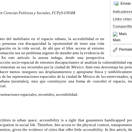
Enviar 
Indicadore
en Ciencias Políticas y Sociales, FCPyS-UNAM.
Links rela
Compartilh
Mais
to del mobiliario en el espacio urbano, la accesibilidad es un
Mais
s personas con discapacidad la oportunidad de tener una vida
pación en la vida social, de ahí que el libre acceso al entorno
Permali
información sea un problema urgente de atender ante la evidencia de
 En este artículo la autora indaga, desde una perspectiva
ucción socio-espacial de entornos discapacitantes al analizar la vulnerabilidad e
rimentan en sus recorridos por la ciudad de México. Ante esta desventaja las per
a hacer menos inseguros sus desplazamientos y apropiarse física y simbólicament
 de las representaciones espaciales de la ciudad de México de los entrevistados,
 urbana (neutrales), sino que constituyen una forma de concebir el espacio, t
cial.
esentaciones espaciales, recorridos, accesibilidad.
cilities in urban space, accessibility is a right that guarantees handicapped pe
icipation in social life. Therefore, free access to the physical context, transporta
ntion, given the evidence of cities that offer little accessibility. In this article, 