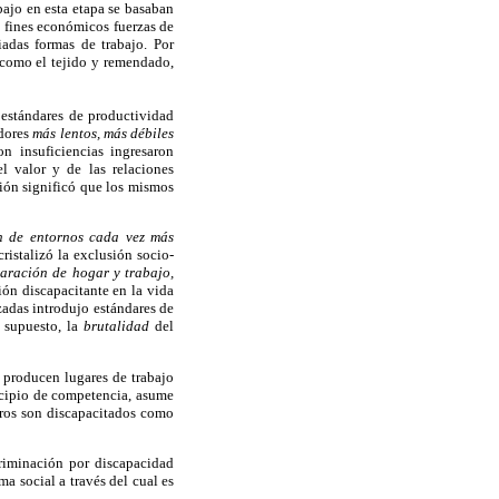
bajo en esta etapa se basaban
n fines económicos fuerzas de
adas formas de trabajo. Por
s como el tejido y remendado,
 estándares de productividad
adores
más lentos, más débiles
n insuficiencias ingresaron
l valor y de las relaciones
ción significó que los mismos
ón de entornos cada vez más
ristalizó la exclusión socio-
paración de hogar y trabajo,
ión discapacitante en la vida
zadas introdujo estándares de
r supuesto, la
brutalidad
del
e producen lugares de trabajo
ncipio de competencia, asume
tros son discapacitados como
criminación por discapacidad
ma social a través del cual es