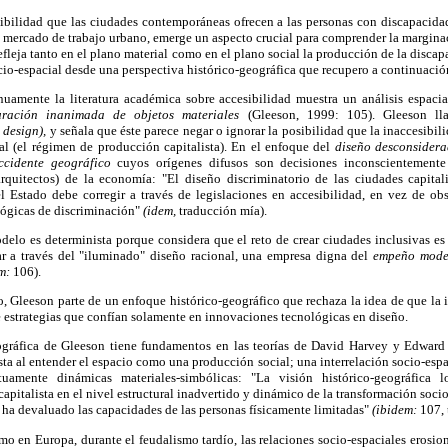
esibilidad que las ciudades contemporáneas ofrecen a las personas con discapacida
mercado de trabajo urbano, emerge un aspecto crucial para comprender la marginac
refleja tanto en el plano material como en el plano social la producción de la disca
cio-espacial desde una perspectiva histórico-geográfica que recupero a continuació
nuamente la literatura académica sobre accesibilidad muestra un análisis espacial
uración inanimada de objetos materiales
(Gleeson, 1999: 105). Gleeson l
 design),
y señala que éste parece negar o ignorar la posibilidad que la inaccesibil
ral (el régimen de producción capitalista). En el enfoque del
diseño desconsider
ccidente geográfico
cuyos orígenes difusos son decisiones inconscientemente 
arquitectos) de la economía: "El diseño discriminatorio de las ciudades capital
l Estado debe corregir a través de legislaciones en accesibilidad, en vez de ob
ológicas de discriminación"
(idem,
traducción mía).
delo es determinista porque considera que el reto de crear ciudades inclusivas e
r a través del "iluminado" diseño racional, una empresa digna del
empeño mode
m:
106).
, Gleeson parte de un enfoque histórico-geográfico que rechaza la idea de que la
de estrategias que confían solamente en innovaciones tecnológicas en diseño.
ográfica de Gleeson tiene fundamentos en las teorías de David Harvey y Edward
sta al entender el espacio como una producción social; una interrelación socio-espa
uamente dinámicas materiales-simbólicas: "La visión histórico-geográfica l
apitalista en el nivel estructural inadvertido y dinámico de la transformación soci
 ha devaluado las capacidades de las personas físicamente limitadas"
(ibidem:
107, 
 en Europa, durante el feudalismo tardío, las relaciones socio-espaciales erosio