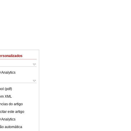
ersonalizados
 Analytics
ol (pdf)
 em XML
cias do artigo
itar este artigo
 Analytics
ão automática