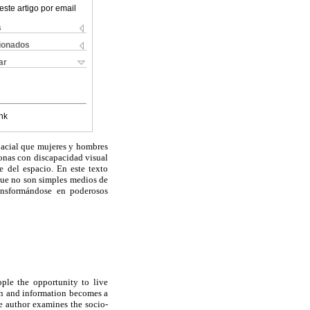
este artigo por email
s
cionados
ar
nk
spacial que mujeres y hombres
sonas con discapacidad visual
e del espacio. En este texto
 que no son simples medios de
ransformándose en poderosos
ople the opportunity to live
tion and information becomes a
the author examines the socio-