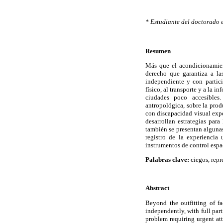
* Estudiante del doctorado 
Resumen
Más que el acondicionamien
derecho que garantiza a la
independiente y con partici
físico, al transporte y a la 
ciudades poco accesibles.
antropológica, sobre la prod
con discapacidad visual expe
desarrollan estrategias par
también se presentan algunas
registro de la experiencia
instrumentos de control espa
Palabras clave:
ciegos, repr
Abstract
Beyond the outfitting of fa
independently, with full part
problem requiring urgent atte