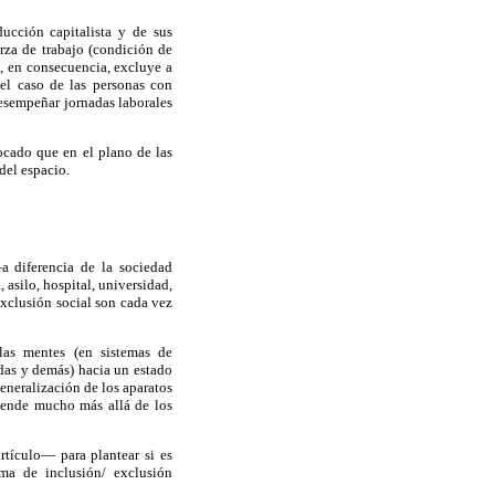
cción capitalista y de sus
erza de trabajo (condición de
e, en consecuencia, excluye a
el caso de las personas con
desempeñar jornadas laborales
ocado que en el plano de las
del espacio.
a diferencia de la sociedad
 asilo, hospital, universidad,
exclusión social son cada vez
las mentes (en sistemas de
adas y demás) hacia un estado
eneralización de los aparatos
tiende mucho más allá de los
rtículo— para plantear si es
ma de inclusión/ exclusión