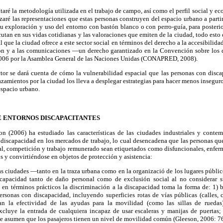
aré la metodología utilizada en el trabajo de campo, así como el perfil social y ec
ré las representaciones que estas personas construyen del espacio urbano a parti
 su exploración y uso del entorno con bastón blanco o con perro-guía, para posterio
cutan en sus vidas cotidianas y las valoraciones que emiten de la ciudad, todo esto 
al que la ciudad ofrece a este sector social en términos del derecho a la accesibilidad
ción y a las comunicaciones —un derecho garantizado en la Convención sobre los 
2006 por la Asamblea General de las Naciones Unidas (CONAPRED, 2008).
ector se dará cuenta de cómo la vulnerabilidad espacial que las personas con dis
zamientos por la ciudad los lleva a desplegar estrategias para hacer menos inseguros
espacio urbano.
E ENTORNOS DISCAPACITANTES
on (2006) ha estudiado las características de las ciudades industriales y cont
n discapacidad en los mercados de trabajo, lo cual desencadena que las personas que
al, competición y trabajo remunerado sean etiquetados como disfuncionales, enfer
s y convirtiéndose en objetos de protección y asistencia:
as ciudades —tanto en la traza urbana como en la organizació de los lugares públi
scapacidad tanto de daño personal como de exclusión social al no considerar s
en términos prácticos la discriminación a la discapacidad toma la forma de: 1) bar
rsonas con discapacidad, incluyendo superficies rotas de vías públicas (calles, 
n la efectividad de las ayudas para la movilidad (como las sillas de ruedas)
xcluye la entrada de cualquiera incapaz de usar escaleras y manijas de puertas
ue asumen que los pasajeros tienen un nivel de movilidad común (Gleeson, 2006: 76