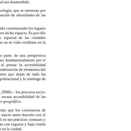
ial sea desatendido.
pología, que se interesan por
mación de identidades de las
nido construyendo los lugares
en dicho espacio. Es por ello
y espacial de las ciudades
an en su vida cotidiana en la
lo parto de una perspectiva
 sino fundamentalmente por el
 al pensar la accesibilidad
 combinación de elementos del
rnos que dejan de lado las
poblacional y lo restringe de
, 2006)— los procesos socio-
 escasa accesibilidad de las
te geográfico.
ente que los constructos de
 macro antes descrito con el
l en sus prácticas comunes y
nas con ceguera y baja visión
n en la ciudad.