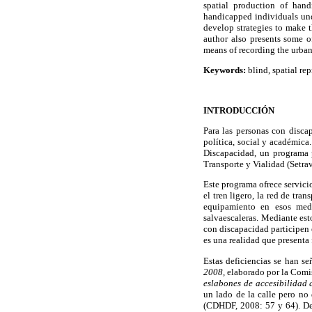
spatial production of hand
handicapped individuals und
develop strategies to make 
author also presents some o
means of recording the urban 
Keywords:
blind, spatial rep
INTRODUCCIÓN
Para las personas con disca
política, social y académica
Discapacidad, un programa p
Transporte y Vialidad (Setrav
Este programa ofrece servici
el tren ligero, la red de tran
equipamiento en esos medio
salvaescaleras. Mediante est
con discapacidad participen 
es una realidad que presenta f
Estas deficiencias se han s
2008,
elaborado por la Comis
eslabones de accesibilidad 
un lado de la calle pero no 
(CDHDF, 2008: 57 y 64). De 