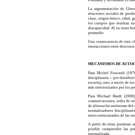
La argumentación de Glees
relaciones sociales de produ
clase, origen étnico, edad, 
los cuerpos que resultan i
discapacidad. Al no tener he
promedio.
Una consecuencia de esta cl
interacciones entre desconoc
MECANISMOS DE AUTOC
Para Michel Foucault (1976
disciplinaria— por distribuir
escuela), sino a través de l
más interiorizados por los pr
Para Michael Hardt (2000)
comunicaciones, redes de inf
de alineación autónoma del s
normalizadores disciplinare
sitios estructurados de las in
A partir de estas premisas 
posible comprender las pr
internalizada.