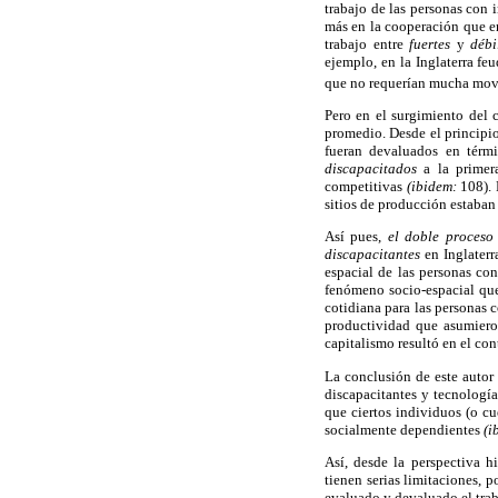
trabajo de las personas con 
más en la cooperación que en
trabajo entre
fuertes
y
débi
ejemplo, en la Inglaterra fe
que no requerían mucha mov
Pero en el surgimiento del 
promedio. Desde el principio,
fueran devaluados en térmi
discapacitados
a la primera
competitivas
(ibidem:
108). 
sitios de producción estaba
Así pues,
el doble proceso
discapacitantes
en Inglaterr
espacial de las personas co
fenómeno socio-espacial que 
cotidiana para las personas 
productividad que asumier
capitalismo resultó en el co
La conclusión de este autor 
discapacitantes y tecnologí
que ciertos individuos (o c
socialmente dependientes
(i
Así, desde la perspectiva h
tienen serias limitaciones, p
evaluado y devaluado el trab