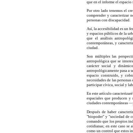
que en el informe el espacio
Por otro lado tenemos el cre
comprender y caracterizar n
personas con discapacidad.
Así, la accesibilidad es un 
y espacios públicos de la ur
que el análisis antropoló
contemporáneas, y caracteriz
ciudad.
Son múltiples las perspect
antropológica que se interes
carácter social y dinámico
antropológicamente pasa a se
espacio construido, y cob
necesidades de las personas 
participar cívica, social y l
En este artículo caracteriz
espaciales que producen y r
ciudades contemporáneas —y 
Después de haber caracteri
"biopoder" y "sociedad de c
comando que los propios ind
cotidianas; en este caso se 
como un control que estos ind