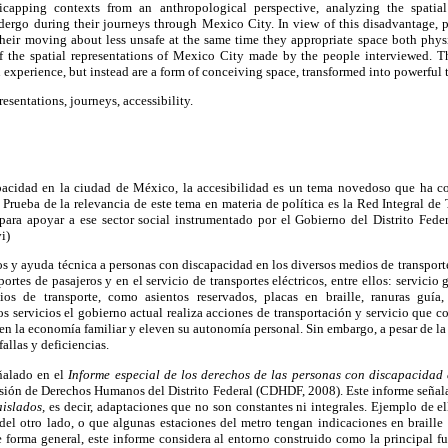
icapping contexts from an anthropological perspective, analyzing the spatial 
ergo during their journeys through Mexico City. In view of this disadvantage, 
their moving about less unsafe at the same time they appropriate space both phys
f the spatial representations of Mexico City made by the people interviewed. Th
experience, but instead are a form of conceiving space, transformed into powerful to
resentations, journeys, accessibility.
pacidad en la ciudad de México, la accesibilidad es un tema novedoso que ha c
. Prueba de la relevancia de este tema en materia de política es la Red Integral de
ara apoyar a ese sector social instrumentado por el Gobierno del Distrito Feder
i)
os y ayuda técnica a personas con discapacidad en los diversos medios de transport
sportes de pasajeros y en el servicio de transportes eléctricos, entre ellos: servicio g
s de transporte, como asientos reservados, placas en braille, ranuras guía
os servicios el gobierno actual realiza acciones de transportación y servicio que c
en la economía familiar y eleven su autonomía personal. Sin embargo, a pesar de l
allas y deficiencias.
eñalado en el
Informe especial de los derechos de las personas con discapacidad 
ión de Derechos Humanos del Distrito Federal (CDHDF, 2008). Este informe señala 
aislados,
es decir, adaptaciones que no son constantes ni integrales. Ejemplo de e
del otro lado, o que algunas estaciones del metro tengan indicaciones en braille
forma general, este informe considera al entorno construido como la principal fu