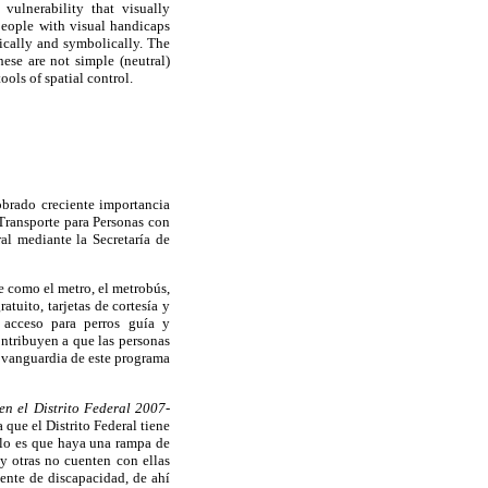
vulnerability that visually
people with visual handicaps
ically and symbolically. The
ese are not simple (neutral)
ols of spatial control.
obrado creciente importancia
 Transporte para Personas con
al mediante la Secretaría de
e como el metro, el metrobús,
ratuito, tarjetas de cortesía y
, acceso para perros guía y
ontribuyen a que las personas
a vanguardia de este programa
en el Distrito Federal 2007-
que el Distrito Federal tiene
llo es que haya una rampa de
 y otras no cuenten con ellas
ente de discapacidad, de ahí