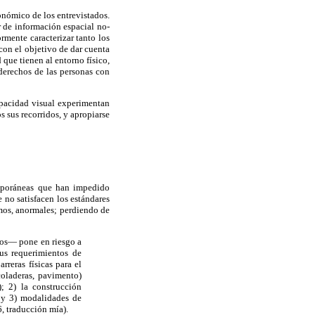
onómico de los entrevistados.
r de información espacial no-
rmente caracterizar tanto los
con el objetivo de dar cuenta
 que tienen al entorno físico,
derechos de las personas con
capacidad visual experimentan
 sus recorridos, y apropiarse
emporáneas que han impedido
 no satisfacen los estándares
mos, anormales; perdiendo de
cos— pone en riesgo a
us requerimientos de
reras físicas para el
coladeras, pavimento)
; 2) la construcción
; y 3) modalidades de
, traducción mía).