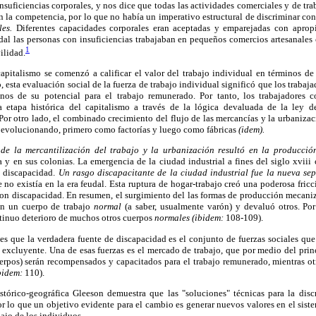
insuficiencias corporales, y nos dice que todas las actividades comerciales y de tra
 la competencia, por lo que no había un imperativo estructural de discriminar co
les.
Diferentes capacidades corporales eran aceptadas y emparejadas con apropi
udal las personas con insuficiencias trabajaban en pequeños comercios artesanale
1
ilidad.
capitalismo se comenzó a calificar el valor del trabajo individual en términos de
 esta evaluación social de la fuerza de trabajo individual significó que los trabaj
nos de su potencial para el trabajo remunerado. Por tanto, los trabajadores co
 etapa histórica del capitalismo a través de la lógica devaluada de la ley de
Por otro lado, el combinado crecimiento del flujo de las mercancías y la urbaniza
n evolucionando, primero como factorías y luego como fábricas
(idem).
 de la mercantilización del trabajo y la urbanización resultó en la producci
a y en sus colonias. La emergencia de la ciudad industrial a fines del siglo xviii c
n discapacidad.
Un rasgo discapacitante de la ciudad industrial fue la nueva se
no existía en la era feudal. Esta ruptura de hogar-trabajo creó una poderosa fricc
con discapacidad. En resumen, el surgimiento del las formas de producción mecani
on un cuerpo de trabajo
normal
(a saber, usualmente varón) y devaluó otros. Po
ntinuo deterioro de muchos otros cuerpos
normales (ibidem:
108-109).
es que la verdadera fuente de discapacidad es el conjunto de fuerzas sociales qu
a excluyente. Una de esas fuerzas es el mercado de trabajo, que por medio del pri
uerpos) serán recompensados y capacitados para el trabajo remunerado, mientras o
bidem:
110).
istórico-geográfica Gleeson demuestra que las "soluciones" técnicas para la dis
or lo que un objetivo evidente para el cambio es generar nuevos valores en el siste
ajo de los individuos.