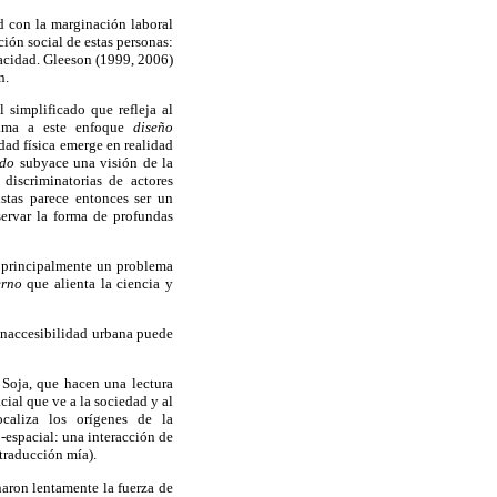
d con la marginación laboral
ión social de estas personas:
pacidad. Gleeson (1999, 2006)
n.
 simplificado que refleja al
lama a este enfoque
diseño
idad física emerge en realidad
ado
subyace una visión de la
discriminatorias de actores
istas parece entonces ser un
servar la forma de profundas
s principalmente un problema
rno
que alienta la ciencia y
 inaccesibilidad urbana puede
 Soja, que hacen una lectura
cial que ve a la sociedad y al
ocaliza los orígenes de la
o-espacial: una interacción de
traducción mía).
naron lentamente la fuerza de