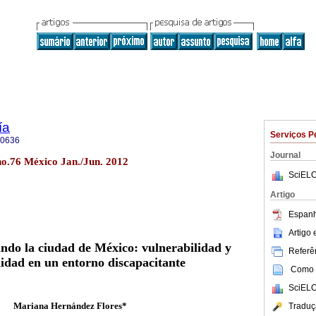
ía
Serviços P
-0636
Journal
no.76 México Jan./Jun. 2012
SciELO
Artigo
Espanh
Artigo
ndo la ciudad de México: vulnerabilidad y
Referên
lidad en un entorno discapacitante
Como c
SciELO
Mariana Hernández Flores*
Traduç