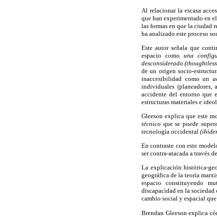
Al relacionar la escasa acc
que han experimentado en el 
las formas en que la ciudad 
ha analizado este proceso so
Este autor señala que conti
espacio como
una config
desconsiderado (thoughtless
de un origen socio-estructu
inaccesibilidad como un
a
individuales (planeadores, 
accidente del entorno que e
estructuras materiales e ide
Gleeson explica que este mo
técnico
que se puede supera
tecnología occidental
(ibide
En contraste con este modelo
ser contra-atacada a través 
La explicación histórica-ge
geográfica de la teoría marxi
espacio constituyendo mut
discapacidad en la sociedad c
cambio social y espacial que
Brendan Gleeson explica cómo