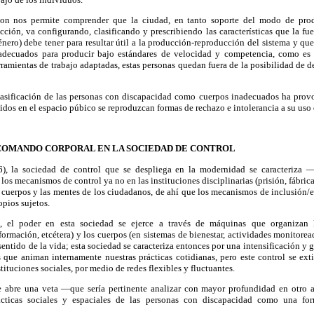
on nos permite comprender que la ciudad, en tanto soporte del modo de produ
cción, va configurando, clasificando y prescribiendo las características que la fu
género) debe tener para resultar útil a la producción-reproducción del sistema y qu
nadecuados para producir bajo estándares de velocidad y competencia, como es 
rramientas de trabajo adaptadas, estas personas quedan fuera de la posibilidad de 
asificación de las personas con discapacidad como cuerpos inadecuados ha prov
idos en el espacio púbico se reproduzcan formas de rechazo e intolerancia a su uso 
OMANDO CORPORAL EN LA SOCIEDAD DE CONTROL
), la sociedad de control que se despliega en la modernidad se caracteriza —
 los mecanismos de control ya no en las instituciones disciplinarias (prisión, fábrica,
os cuerpos y las mentes de los ciudadanos, de ahí que los mecanismos de inclusión/
opios sujetos.
, el poder en esta sociedad se ejerce a través de máquinas que organizan 
ormación, etcétera) y los cuerpos (en sistemas de bienestar, actividades monitore
entido de la vida; esta sociedad se caracteriza entonces por una intensificación y g
s que animan internamente nuestras prácticas cotidianas, pero este control se ex
stituciones sociales, por medio de redes flexibles y fluctuantes.
se abre una veta —que sería pertinente analizar con mayor profundidad en otro a
ácticas sociales y espaciales de las personas con discapacidad como una for