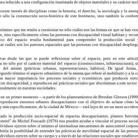
 sea reducido a una configuración inanimada de objetos materiales y su carácter soc
ciente interés de disciplinas como la historia, el derecho, la sociología y la antro
o sólo la construcción socio-histórica de este fenómeno, sino también la confor
fenómeno que me remite a cuestionar no sólo cuáles son las formas en que se han ve
be, sino específicamente cómo las personas con discapacidad visual habitan y recorr
gico del espacio resulta fundamental para comprender la producción social 
ar cuáles son los patrones espaciales que las personas con discapacidad desplieg
ivas desde las que se puede reflexionar sobre el espacio, pero en este artícu
a no sólo por el carácter material del espacio (construcciones, infraestructuras),
 del mismo (prácticas urbanas, representaciones, hábitos). De igual forma,
gundo término el aspecto urbanístico de la misma que refiere al mobiliario y a la
ran mayor importancia los procesos sociales y económicos que producen ento
con discapacidad, y reproducen así prácticas sociales que discriminan a este sector 
aboralmente en nuestras sociedades.
aré en un primer momento —a partir de los planteamientos de Brendan Gleeson (1999
eproducen entornos urbanos discapacitantes con el objetivo de aclarar cómo la
más específicamente, de la ciudad de México— está lejos de ser un mero
acciden
zado la producción socio-espacial de espacios descapacitantes, planteo brevem
ontrol" de Michel Foucault (1976) nos pueden ayudar a vincular el proceso social
ividuos ejercen sobre sí mismos al internalizar mecanismos de autocontrol corpora
abriría la posibilidad de entender las prácticas de movilidad espacial de las perso
ividuos ejercen sobre su cuerpo y a través de las relaciones sociales que establece