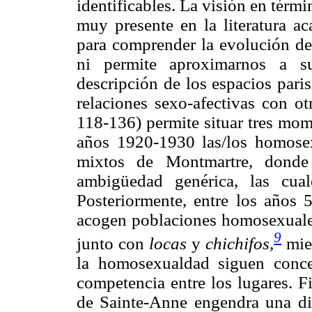
identificables. La visión en térm
muy presente en la literatura ac
para comprender la evolución de 
ni permite aproximarnos a su
descripción de los espacios pari
relaciones sexo-afectivas con o
118-136) permite situar tres mom
años 1920-1930 las/los homosex
mixtos de Montmartre, donde
ambigüedad genérica, las cuale
Posteriormente, entre los años 
acogen poblaciones homosexuales 
9
junto con
locas
y
chichifos,
mien
la homosexualdad siguen conce
competencia entre los lugares. Fi
de Sainte-Anne engendra una dif