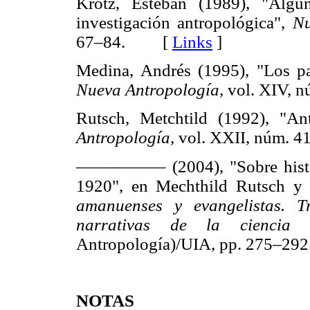
Krotz, Esteban (1989), "Algu
investigación antropológica",
Nu
67–84. [
Links
]
Medina, Andrés (1995), "Los pa
Nueva Antropología,
vol. XIV, 
Rutsch, Metchtild (1992), "An
Antropología,
vol. XXII, núm. 
–––––––––– (2004), "Sobre hist
1920", en Mechthild Rutsch y 
amanuenses y evangelistas. T
narrativas de la ciencia 
Antropología)/UIA, pp. 275–
NOTAS