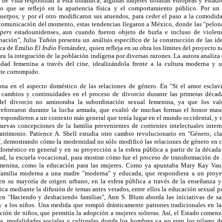
s de vida respondían a esta dinámica, algunas mujeres urbanas europeas y esta
lo que se reflejó en la apariencia física y el comportamiento público. Por un
uerpos; y por el otro modificaron sus atuendos, para ceder el paso a la comodida
comunicación del momento, estas tendencias llegaron a México, donde las "pelon
ppers
estadounidenses, aun cuando fueron objeto de burla e incluso de violencia
ación", Julia Tuñón presenta un análisis específico de la construcción de las ide
ica de Emilio
El Indio
Fernández, quien refleja en su obra los límites del proyecto n
ara la integración de la población indígena por diversas razones. La autora analiza
idad femenina a través del cine, idealizándola frente a la cultura moderna y 
te corrompido.
na en el aspecto doméstico de las relaciones de género. En "Si el amor esclaviz
 cambios y continuidades en el proceso de divorcio durante las primeras décad
el divorcio no aminoraba la subordinación sexual femenina, ya que los valo
 reforzaron durante la lucha armada, que exaltó de muchas formas el honor mas
respondieron a un contexto más general que tenía lugar en el mundo occidental, y r
evas concepciones de la familia provenientes de corrientes intelectuales inter
atrimonio. Patience A. Shell estudia otro cambio revolucionario en "Género, cl
", demostrando cómo la modernidad no sólo modificó las relaciones de género en 
 doméstico en general y en su proyección a la esfera pública a partir de la décad
ad, la escuela vocacional, para mostrar cómo fue el proceso de transformación de 
emenina, como la educación para las mujeres. Como ya apuntaba Mary Kay Vau
familia moderna a una madre "moderna" y educada, que respondiera a un proye
 en su mayoría de origen urbano, en la esfera pública a través de la enseñanza y
ica mediante la difusión de temas antes vetados, entre ellos la educación sexual par
en "Haciendo y deshaciendo familias", Ann S. Blum aborda las iniciativas de sa
y a los niños. Una medida que rompió drásticamente patrones tradicionales en las 
ción de niños, que permitía la adopción a mujeres solteras. Así, el Estado comenz
ta, modalidades sociales y culturales donde los hombres ya no eran los pilares de