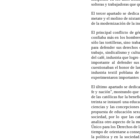
solteras y trabajadoras que 
El tercer apartado se dedica
metate y el molino de nixtam
de la modernización de la in
El principal conflicto de gé
confiaba más en los hombres 
sólo las tortilleras, sino tr
para defender sus derechos 
trabajo, sindicalismo y cult
del café, industria que logro
importante al defender su
cuestionaban el honor de las
industria textil poblana d
experimentaron importantes mo
El último apartado se dedica
fe y nación", mostrando que 
de las católicas fue la bene
treinta se instauró una educ
ciencias y las concepciones 
propuesta de educación sexu
sociedad, por lo que las ca
analiza otro aspecto de la m
Único para los Derechos de l
tiempo de orientarse a conse
la política y en la socieda