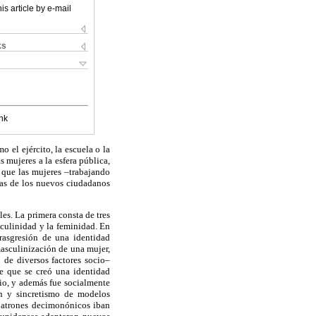
is article by e-mail
ks
nk
 el ejército, la escuela o la
 mujeres a la esfera pública,
l que las mujeres –trabajando
ras de los nuevos ciudadanos
les. La primera consta de tres
culinidad y la feminidad. En
trasgresión de una identidad
asculinización de una mujer,
 de diversos factores socio–
e que se creó una identidad
io, y además fue socialmente
n y sincretismo de modelos
 patrones decimonónicos iban