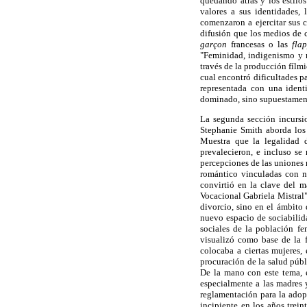
quedando atrás y los estilo
valores a sus identidades, 
comenzaron a ejercitar sus c
difusión que los medios de 
garçon
francesas o las
fla
"Feminidad, indigenismo y n
través de la producción fílm
cual encontró dificultades p
representada con una ident
dominado, sino supuestamen
La segunda sección incursio
Stephanie Smith aborda los
Muestra que la legalidad d
prevalecieron, e incluso se
percepciones de las uniones 
romántico vinculadas con nu
convirtió en la clave del m
Vocacional Gabriela Mistral
divorcio, sino en el ámbito
nuevo espacio de sociabilid
sociales de la población f
visualizó como base de la 
colocaba a ciertas mujeres,
procuración de la salud públ
De la mano con este tema, 
especialmente a las madres 
reglamentación para la adop
incipiente en los años trein