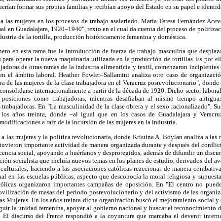
querían formar sus propias familias y recibían apoyo del Estado en su papel e ident
 a las mujeres en los procesos de trabajo asalariado. María Teresa Fernández Acev
al en Guadalajara, 1920–1940", texto en el cual da cuenta del proceso de politizac
dustria de la tortilla, producción históricamente femenina y doméstica.
nero en esta rama fue la introducción de fuerza de trabajo masculina que desplaz
para operar la nueva maquinaria utilizada en la producción de tortillas. Es por e
abajadoras de otras ramas de la industria alimenticia y textil, comenzaron incipiente
en el ámbito laboral. Heather Fowler–Sallamini analiza otro caso de organizaci
ura de las mujeres de la clase trabajadora en el Veracruz posrevolucionario", donde 
 consolidarse internacionalmente a partir de la década de 1920. Dicho sector labora
s posiciones como trabajadoras, mientras desafiaban al mismo tiempo antigua
 trabajadoras. En "La masculinidad de la clase obrera y el sexo racionalizado", S
e los años treinta, donde –al igual que en los casos de Guadalajara y Veracru
dificaciones a raíz de la incursión de las mujeres en la industria.
 a las mujeres y la política revolucionaria, donde Kristina A. Boylan analiza a las 
tuvieron importante actividad de manera organizada durante y después del conflic
ficencia social, apoyando a huérfanos y desprotegidos, además de difundir un discur
ación socialista que incluía nuevos temas en los planes de estudio, derivados del a
culturales, haciendo a las asociaciones católicas reaccionar de manera combativa
al en las escuelas públicas, aspecto que desconocía la moral religiosa y supuest
tólicas organizaron importantes campañas de oposición. En "El centro no puede
ovilización de masas del periodo posrevolucionario y del activismo de las organiz
as Mujeres. En los años treinta dicha organización buscó el mejoramiento social y 
guir la unidad femenina, apoyar al gobierno nacional y buscar el reconocimiento d
d. El discurso del Frente respondió a la coyuntura que marcaba el devenir intern