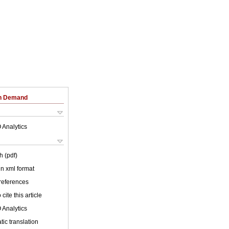
on Demand
 Analytics
h (pdf)
 in xml format
 references
cite this article
 Analytics
ic translation