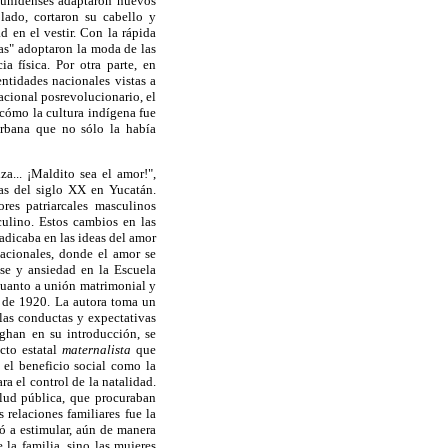
dounidenses adaptaron nuevos
 lado, cortaron su cabello y
d en el vestir. Con la rápida
as" adoptaron la moda de las
 física. Por otra parte, en
ntidades nacionales vistas a
acional posrevolucionario, el
 cómo la cultura indígena fue
urbana que no sólo la había
a... ¡Maldito sea el amor!",
as del siglo XX en Yucatán.
res patriarcales masculinos
culino. Estos cambios en las
adicaba en las ideas del amor
nacionales, donde el amor se
ase y ansiedad en la Escuela
cuanto a unión matrimonial y
a de 1920. La autora toma un
las conductas y expectativas
ghan en su introducción, se
cto estatal
maternalista
que
 el beneficio social como la
a el control de la natalidad.
lud pública, que procuraban
relaciones familiares fue la
ó a estimular, aún de manera
 la familia, sino las mujeres