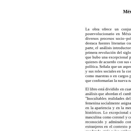
Méx
La obra ofrece un conju
posrevolucionario en Méxic
diversos procesos socio–po
destaca fuentes literarias c
parte, el análisis introduc
primera revolución del sigl
que hubo una excepcional pa
quienes de acuerdo con sus c
política. Señala que un aspe
y sus roles sociales en la c
como maestras o en cargos p
que conformarían la nueva na
El libro está dividido en cua
análisis que abordan el cam
"Inocultables realidades de
femenina socialmente asigna
en la apariencia y en la me
históricos. Lo excepcional
masculina como coronel y co
reconocido y admirado com
extranjeros en el contexto 