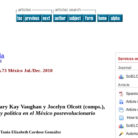
ía
Services 
6
Journal
n.73 México Jul./Dec. 2010
SciELO
Article
Spanis
Article
ry Kay Vaughan y Jocelyn Olcott (comps.),
Article
y política en el México posrevolucionario
How to 
SciELO
Tania Elizabeth Cardoso González
Automat