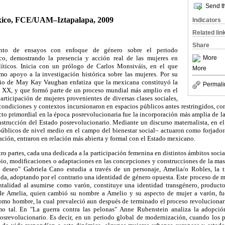
Send th
ico, FCE/UAM–Iztapalapa, 2009
Indicators
Related lin
Share
nto de ensayos con enfoque de género sobre el periodo
o, demostrando la presencia y acción real de las mujeres en
More
líticos. Inicia con un prólogo de Carlos Monsiváis, en el que
More
omo apoyo a la investigación histórica sobre las mujeres. Por su
torio de May Kay Vaughan enfatiza que la mexicana constituyó la
Permali
o XX, y que formó parte de un proceso mundial más amplio en el
rticipación de mujeres provenientes de diversas clases sociales,
ondiciones y contextos incursionaron en espacios públicos antes restringidos, como
cto primordial en la época posrevolucionaria fue la incorporación más amplia de las
onstrucción del Estado posrevolucionario. Mediante un discurso maternalista, en e
úblicos de nivel medio en el campo del bienestar social– actuaron como forjado
ción, entraron en relación más abierta y formal con el Estado mexicano.
tro partes, cada una dedicada a la participación femenina en distintos ámbitos socia
bio, modificaciones o adaptaciones en las concepciones y construcciones de la mas
l deseo" Gabriela Cano estudia a través de un personaje, Amelia/o Robles, la 
da, adoptando por el contrario una identidad de género opuesta. Este proceso de m
ntalidad al asumirse como varón, constituye una identidad transgénero, producto
 de Amelia, quien cambió su nombre a Amelio y su aspecto de mujer a varón, fu
mo hombre, la cual prevaleció aun después de terminado el proceso revolucionar
o tal. En "La guerra contra las pelonas" Anne Rubenstein analiza la adopció
posrevolucionario. Es decir, en un periodo global de modernización, cuando los