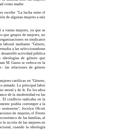
idad como madre.
ez escribe "La lucha entre el
ión de algunas mujeres a raíz
ó a varias mujeres, ya que se
llo que grupos de mujeres, no
s organizaciones en sindicatos
ón laboral mediante "Género,
estudia a las seleccionadoras
l desarrolló actividad pública
s ideologías de género que
usan M. Gauss se enfoca en la
z– las relaciones de género
mujeres católicas en "Género,
to armado. La principal labor
so moral y de fe. En los años
vance de la modernidad en las
. El conflicto radicaba en la
amente podría corromper a la
 sostenerse", Jocelyn Olcott
aciones de mujeres, el Frente
económico de las familias, al
e la acción de las mujeres en
acional, cuando la ideología