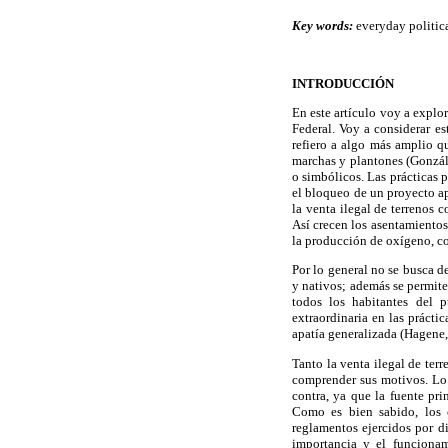
Key words:
everyday political
INTRODUCCIÓN
En este artículo voy a explo
Federal. Voy a considerar es
refiero a algo más amplio qu
marchas y plantones (Gonzále
o simbólicos. Las prácticas 
el bloqueo de un proyecto ap
la venta ilegal de terrenos 
Así crecen los asentamientos
la producción de oxígeno, co
Por lo general no se busca de
y nativos; además se permite
todos los habitantes del 
extraordinaria en las prácti
apatía generalizada (Hagene,
Tanto la venta ilegal de terr
comprender sus motivos. Lo q
contra, ya que la fuente pr
Como es bien sabido, los c
reglamentos ejercidos por di
importancia y el funciona