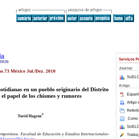
ía
Serviços P
-0636
Journal
no.73 México Jul./Dez. 2010
SciELO
Artigo
cotidianas en un pueblo originario del Distrito
Espanh
 el papel de los chismes y rumores
Artigo
Referên
*
Turid Hagene
Como c
SciELO
emporánea. Facultad de Educación y Estudios Internacionales–
Traduç
id.hagene@lui.hio.no
.