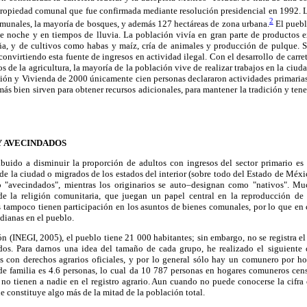
ropiedad comunal que fue confirmada mediante resolución presidencial en 1992. 
2
omunales, la mayoría de bosques, y además 127 hectáreas de zona urbana.
El puebl
 de noche y en tiempos de lluvia. La población vivía en gran parte de productos e
leña, y de cultivos como habas y maíz, cría de animales y producción de pulque. 
nvirtiendo esta fuente de ingresos en actividad ilegal. Con el desarrollo de carret
 de la agricultura, la mayoría de la población vive de realizar trabajos en la ciu
ión y Vivienda de 2000 únicamente cien personas declararon actividades primarias
más bien sirven para obtener recursos adicionales, para mantener la tradición y tener
Y AVECINDADOS
buido a disminuir la proporción de adultos con ingresos del sector primario es
 de la ciudad o migrados de los estados del interior (sobre todo del Estado de Mé
"avecindados", mientras los originarios se auto–designan como "nativos". M
 de la religión comunitaria, que juegan un papel central en la reproducción de 
tampoco tienen participación en los asuntos de bienes comunales, por lo que en 
idianas en el pueblo.
 (INEGI, 2005), el pueblo tiene 21 000 habitantes; sin embargo, no se registra el
os. Para darnos una idea del tamaño de cada grupo, he realizado el siguiente c
 con derechos agrarios oficiales, y por lo general sólo hay un comunero por ho
e familia es 4.6 personas, lo cual da 10 787 personas en hogares comuneros ce
no tienen a nadie en el registro agrario. Aun cuando no puede conocerse la cifra
e constituye algo más de la mitad de la población total.