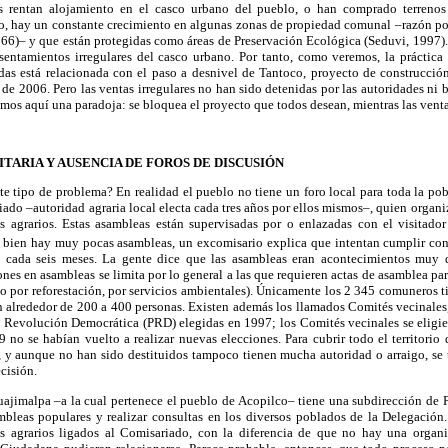
 rentan alojamiento en el casco urbano del pueblo, o han comprado terrenos 
go, hay un constante crecimiento en algunas zonas de propiedad comunal –razón po
 66)– y que están protegidas como áreas de Preservación Ecológica (Seduvi, 1997). 
asentamientos irregulares del casco urbano. Por tanto, como veremos, la práctica 
as está relacionada con el paso a desnivel de Tantoco, proyecto de construcció
e 2006. Pero las ventas irregulares no han sido detenidas por las autoridades ni
amos aquí una paradoja: se bloquea el proyecto que todos desean, mientras las venta
ARIA Y AUSENCIA DE FOROS DE DISCUSIÓN
te tipo de problema? En realidad el pueblo no tiene un foro local para toda la p
ado –autoridad agraria local electa cada tres años por ellos mismos–, quien organ
s agrarios. Estas asambleas están supervisadas por o enlazadas con el visitador 
 bien hay muy pocas asambleas, un excomisario explica que intentan cumplir con la
cada seis meses. La gente dice que las asambleas eran acontecimientos muy d
nes en asambleas se limita por lo general a las que requieren actas de asamblea par
go por reforestación, por servicios ambientales). Únicamente los 2 345 comuneros t
n alrededor de 200 a 400 personas. Existen además los llamados Comités vecinales
la Revolución Democrática (PRD) elegidas en 1997; los Comités vecinales se eligi
9 no se habían vuelto a realizar nuevas elecciones. Para cubrir todo el territorio 
s, y aunque no han sido destituidos tampoco tienen mucha autoridad o arraigo, se 
cisión.
uajimalpa –a la cual pertenece el pueblo de Acopilco– tiene una subdirección de 
mbleas populares y realizar consultas en los diversos poblados de la Delegación.
es agrarios ligados al Comisariado, con la diferencia de que no hay una organi