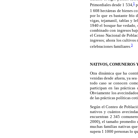
1
Primordiales desde 1 534,
p
1 608 hectáreas de bienes c
por lo que es bastante frío
vigas, tejamanil, tablas y 
1940 el bosque fue vedado, co
combinado con ingresos bajos
el Censo Nacional de Poblac
ingresos; ahora los cultivos 
3
celebraciones familiares.
NATIVOS, COMUNEROS 
Otra dinámica que ha contri
venidas desde afuera, ya sea
todo caso se conocen como 
participan en las prácticas
Obviamente los avecindados 
de las prácticas políticas cot
Según el Conteo de Población
nativos y cuántos avecindad
encuentran 2 345 comuneros
2000), el tamaño promedio d
muchas familias nativas que 
supera 1 1000 personas lo qu