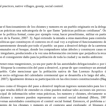
 practices, native villages, gossip, social control.
rar el funcionamiento de los chismes y rumores en un pueblo originario en la deleg
tas prácticas una subcategoría de lo que llamo "prácticas políticas cotidianas".
e la política formal, como por ejemplo votar, hacer proselitismo, militar en partid
z de la Fuente, 2007: 3). Aquí extiendo la mirada a otras maniobras para controlar
políticas que constituyen el contexto en el cual voy a explorar el funcionamiento d
arentemente deseado por todo el pueblo: un paso a desnivel debajo de la carretera f
comunales en el bosque, donde los compradores talan árboles y construyen casas e
 irregulares, produciendo a la vez una deforestación creciente que perjudica la reca
n el consiguiente daño para la población de toda la ciudad y su medio ambiente.
tener estas trasgresiones, ya sea por parte de las autoridades delegacionales o por
 bloquear la construcción del paso a desnivel, a pesar de que constituye un atentad
pueblo. Cabe mencionar que la población nativa de San Lorenzo Acopilco d
cas socio–religiosas del calendario ceremonial que se desarrolla a lo largo del año,
 2007). Igualmente destaca su participación en las elecciones constitucionales (Ha
enos como el bloqueo del paso a desnivel implican ingresos sustanciales para los tr
ue resulta difícil de entender es cómo pueden realizar tales acciones sin provoc
incipal de información sobre estas prácticas, los rumores y chismes, obviamente 
hismes y rumores pueden representar un control social informal (Merry, 1997
versas autoridades constituyen el control social formal. Entonces, el problema a i
miento de los chismes y rumores en el contexto aquí explorado: el bloqueo d