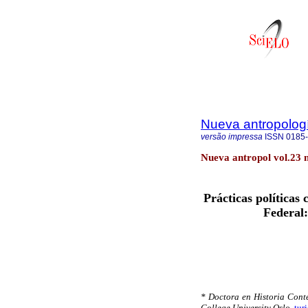
Nueva antropolog
versão impressa
ISSN
0185
Nueva antropol vol.23 
Prácticas políticas 
Federal:
* Doctora en Historia Cont
College University Oslo
.
tur