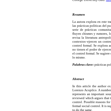
Resumen
La autora explora en este t
las prácticas políticas del 
serie de prácticas comunit
fluyen chismes y rumores, l
revisa la literatura antrop
contextos–ejercen un contro
control formal. Se explora a
no tienen el poder de ejerce
el control formal. Se sugiere
lo mismo.
Palabras clave:
prácticas pol
Abstract
In this article the author e
Lorenzo Acopilco. A number 
represents an important sou
reviewed which argues that th
control. Possible reasons for
formal social control. It is 
to do the same.