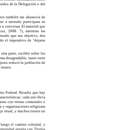
orales de la Delegación o del
tes también me abastecía de
ue a menudo participara en
 a conversar. El material que
us, 2008: 7), mientras las
etendo que sea objetivo, dos
do el imperativo de "dejarse
tra parte, escribir sobre los
rma desagradable, tanto entre
justo reducir la población de
 tienen.
ito Federal. Resulta que hay
aracterísticas: cada uno lleva
rias con tierras comunales o
 y organizaciones religiosas
je ritual, y muchos tienen un
luego el camino colonial, y
comunidad agraria con Títulos