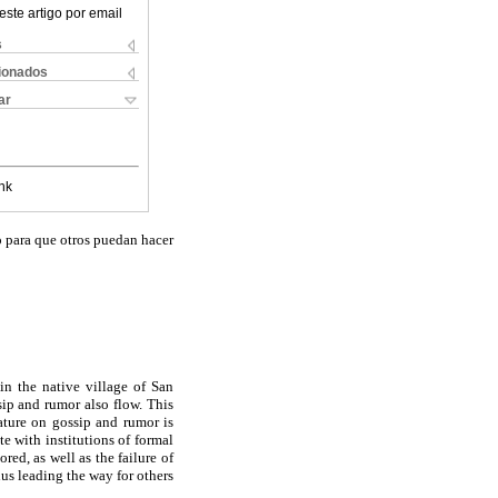
este artigo por email
s
cionados
ar
nk
no para que otros puedan hacer
 in the native village of San
ip and rumor also flow. This
ature on gossip and rumor is
te with institutions of formal
red, as well as the failure of
hus leading the way for others