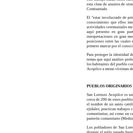
esta clase de asuntos de otr
Comisariado.
El "estar involucrado de pr
conocimiento que ellos mi
actividades ceremoniales me 
aquí presento en gran par
interpretaciones en gran me
posiciones entre las cuales
primero marcar por el conoci
Para proteger la identidad d
temas que aquí analizo proba
los habitantes del pueblo co
Acopilco a meras víctimas de
PUEBLOS ORIGINARIOS
San Lorenzo Acopilco es un 
cerca de 200 de estos pueblos
el nombre de un santo catól
ejidales; practican trabajos
comunitarias; así como un ca
panteón comunitario (Medin
Los pobladores de San Lore
durante el siglo pasado fuer