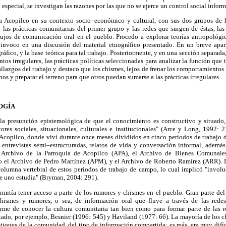
 especial, se investigan las razones por las que no se ejerce un control social inform
a Acopilco en su contexto socio–económico y cultural, con sus dos grupos de ha
las prácticas comunitarias del primer grupo y las redes que surgen de éstas, las
lujos de comunicación oral en el pueblo. Procedo a explorar teorías antropológi
invoco en una discusión del material etnográfico presentado. En un breve apa
ráfico, y la base teórica para tal trabajo. Posteriormente, y en una sección separada,
tos irregulares, las prácticas políticas seleccionadas para analizar la función que 
allazgos del trabajo y destaco que los chismes, lejos de frenar los comportamientos
hos y preparar el terreno para que otros puedan sumarse a las prácticas irregulares.
OGÍA
 la presunción epistemológica de que el conocimiento es constructivo y situado
ores sociales, situacionales, culturales e institucionales" (Arce y Long, 1992: 2
 Acopilco, donde viví durante once meses divididos en cinco periodos de trabajo
 entrevistas semi–estructuradas, relatos de vida y conversación informal, además
l Archivo de la Parroquia de Acopilco (APA), el Archivo de Bienes Comunal
 el Archivo de Pedro Martínez (APM), y el Archivo de Roberto Ramírez (ARR). La
columna vertebral de estos periodos de trabajo de campo, lo cual implicó "involu
que uno estudia" (Bryman, 2004: 291).
rmitía tener acceso a parte de los rumores y chismes en el pueblo. Gran parte del
chismes y rumores, o sea, de información oral que fluye a través de las rede
rme de conocer la cultura comunitaria tan bien como para formar parte de las 
ado, por ejemplo, Besnier (1996: 545) y Haviland (1977: 66). La mayoría de los c
estiones de la comunidad, del tipo de información compartida; es más, era muy difí