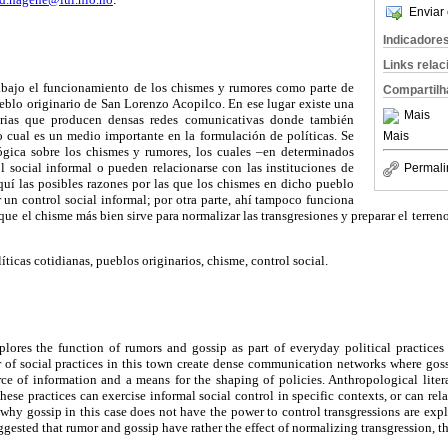
Enviar 
Indicadore
Links rela
rabajo el funcionamiento de los chismes y rumores como parte de
Compartilh
pueblo originario de San Lorenzo Acopilco. En ese lugar existe una
Mais
arias que producen densas redes comunicativas donde también
o cual es un medio importante en la formulación de políticas. Se
Mais
ológica sobre los chismes y rumores, los cuales –en determinados
l social informal o pueden relacionarse con las instituciones de
Permali
quí las posibles razones por las que los chismes en dicho pueblo
r un control social informal; por otra parte, ahí tampoco funciona
 que el chisme más bien sirve para normalizar las transgresiones y preparar el terre
íticas cotidianas, pueblos originarios, chisme, control social.
xplores the function of rumors and gossip as part of everyday political practices
of social practices in this town create dense communication networks where goss
rce of information and a means for the shaping of policies. Anthropological liter
ese practices can exercise informal social control in specific contexts, or can rela
 why gossip in this case does not have the power to control transgressions are explo
suggested that rumor and gossip have rather the effect of normalizing transgression, t