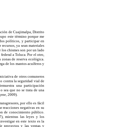
ación de Cuajimalpa, Distrito
 Ocupo este término porque me
os políticos, y participar en
 recursos, ya sean materiales
e los chismes son por un lado
ederal a Toluca. Por el otro,
n zonas de reserva ecológica.
rga de los mantos acuíferos y
 iniciativa de otros comuneros
o contra la seguridad vial de
emuestra una participación
 o sea que no se trata de una
gene, 2009).
ansgresores, por ello es fácil
ar reacciones negativas en su
son de conocimiento público.
), mientras las leyes y los
nvestigar en este texto es la
e proyectos y las ventas y