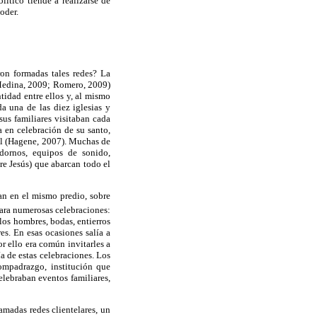
ítico tiende a realizarse de
oder.
on formadas tales redes? La
 Medina, 2009; Romero, 2009)
tidad entre ellos y, al mismo
da una de las diez iglesias y
 sus familiares visitaban cada
a en celebración de su santo,
ial (Hagene, 2007). Muchas de
adornos, equipos de sonido,
re Jesús) que abarcan todo el
ran en el mismo predio, sobre
para numerosas celebraciones:
los hombres, bodas, entierros
es. En esas ocasiones salía a
or ello era común invitarles a
ía de estas celebraciones. Los
ompadrazgo, institución que
lebraban eventos familiares,
amadas redes clientelares, un