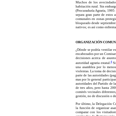
Muchos de los avecindados
habitación rural. Sin embar
(Procuraduría Agraria, 1995:
separa gran parte de estos 
comunales en zonas protegid
bloqueado desde septiembre d
nativos; es así como enfrent
ORGANIZACIÓN COMUNIT
¿Dónde se podría ventilar es
encabezados por un Comisari
decisiones acerca de asunto
4
autoridad agraria estatal.
Si
una asamblea por lo menos 
violentas. La toma de decisio
parte de las autoridades (pa
mas por lo general participa
autoridades del Partido de 
de tres años, pero hasta 200
comités vecinales diferente
gestión, no de discusión o de
Por último, la Delegación C
la función de organizar asa
comparar con los visitador