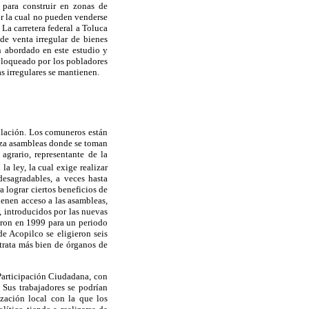
para construir en zonas de
r la cual no pueden venderse
La carretera federal a Toluca
de venta irregular de bienes
n abordado en este estudio y
 bloqueado por los pobladores
s irregulares se mantienen.
oblación. Los comuneros están
iza asambleas donde se toman
agrario, representante de la
 ley, la cual exige realizar
esagradables, a veces hasta
a lograr ciertos beneficios de
ienen acceso a las asambleas,
, introducidos por las nuevas
eron en 1999 para un periodo
de Acopilco se eligieron seis
trata más bien de órganos de
Participación Ciudadana, con
 Sus trabajadores se podrían
zación local con la que los