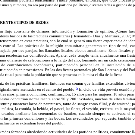
Ciudadana pudieran relacionarse. Parece probable, entonces, que todo proceso pol
smes y rumores, ya sea por parte de partidos políticos, diversas redes o grupos de p
RENTES TIPOS DE REDES
 un flujo constante de chismes, información y formación de opinión. ¿Cómo fuer
valores básicos de las prácticas comunitarias (Hernández– Díaz y Martínez, 2007;
xtensamente en estas prácticas, con lo cual se generó una fuerte experiencia de iden
s entre sí. Las prácticas de la religión comunitaria generaron un tipo de red; ca
ejada por tres parejas, los llamados fiscales, electos anualmente. Estos fiscales y
ra recolectar sus contribuciones. Aparte, cada templo tenía anualmente una fiest
más otra serie de celebraciones a lo largo del año, formando así un ciclo ceremon
n de contribuciones económicas, participación personal en la instalación de 
ticipación en procesiones. En las dos fiestas patronales (de San Lorenzo y del Pad
a ritual para toda la población que se presenta en la misa el día de la fiesta.
raíz de las prácticas familiares. Entonces era común que familias extendidas vivie
5
originalmente asentadas en el centro del pueblo.
El ciclo de vida proveía ocasión 
 tres años, primera comunión, confirmación, 15 años para las mujeres, 18 años para 
 fiestas concurrían normalmente entre 50 y 200 invitados, muchos de ellos familiar
struir y mantener lazos de parentesco, tanto de sangre como filial, y de amistad; p
 música, la comida, la bebida, el pastel, las flores, el vestido, etcétera, en la mayor
 creados mediante las ceremonias de bautizo, cuando siempre se activaba el c
en las primeras comuniones y las bodas. Los avecindados, por supuesto, también ce
rmalmente se extendían fuera del pueblo.
redes formadas alrededor de actividades de los partidos políticos, comúnmente ll