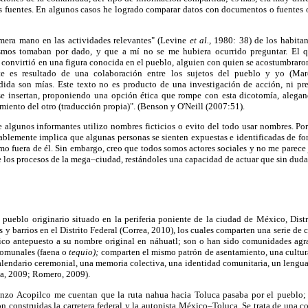
as fuentes. En algunos casos he logrado comparar datos con documentos o fuentes 
imera mano en las actividades relevantes" (Levine
et al.,
1980: 38) de los habitan
smos tomaban por dado, y que a mí no se me hubiera ocurrido preguntar. El q
convirtió en una figura conocida en el pueblo, alguien con quien se acostumbraron
te es resultado de una colaboración entre los sujetos del pueblo y yo (Marc
dida son mías. Este texto no es producto de una investigación de acción, ni pr
 se insertan, proponiendo una opción ética que rompe con esta dicotomía, alegan
miento del otro (traducción propia)". (Benson y O'Neill (2007:51).
e algunos informantes utilizo nombres ficticios o evito del todo usar nombres. Por o
blemente implica que algunas personas se sienten expuestas e identificadas de fo
mo fuera de él. Sin embargo, creo que todos somos actores sociales y no me parece 
 los procesos de la mega–ciudad, restándoles una capacidad de actuar que sin duda
pueblo originario situado en la periferia poniente de la ciudad de México, Distr
 y barrios en el Distrito Federal (Correa, 2010), los cuales comparten una serie de c
ico antepuesto a su nombre original en náhuatl; son o han sido comunidades agra
 comunales (faena o
tequio);
comparten el mismo patrón de asentamiento, una cultura
lendario ceremonial, una memoria colectiva, una identidad comunitaria, un lengua
a, 2009; Romero, 2009).
nzo Acopilco me cuentan que la ruta nahua hacia Toluca pasaba por el pueblo; 
on construidas la carretera federal y la autopista México–Toluca. Se trata de una 