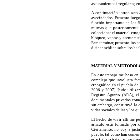
asentamientos irregulares; en
A continuación introduzco 
avecindados. Presento luego 
función importante en los f
mismas que posteriormente 
coleccionar el material etnog
bloqueo, ventas y asentamien
Para terminar, presento los h
disipar neblina sobre los hec
MATERIAL Y METODOL
En este trabajo me baso en
complejo que involucra fact
etnográfico en el pueblo de
2006 y 2007). Pude utilizar
Registro Agrario (ARA), e
documentales privados como
sin embargo, constituyó la 
vidas sociales de las y los 
El hecho de vivir allí me pe
artículo está formada por 
Ciertamente, no voy a jacta
pueblo, tal como han coment
este trabajo tratan sobre cu