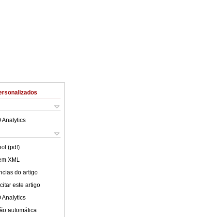
ersonalizados
 Analytics
ol (pdf)
 em XML
cias do artigo
itar este artigo
 Analytics
ão automática