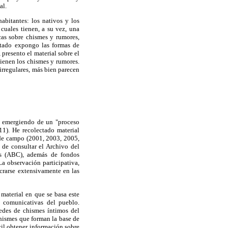
al.
bitantes: los nativos y los
 cuales tienen, a su vez, una
cas sobre chismes y rumores,
rtado expongo las formas de
 presento el material sobre el
tienen los chismes y rumores.
 irregulares, más bien parecen
, emergiendo de un "proceso
11). He recolectado material
 de campo (2001, 2003, 2005,
 de consultar el Archivo del
es (ABC), además de fondos
 observación participativa,
crarse extensivamente en las
 material en que se basa este
s comunicativas del pueblo.
redes de chismes íntimos del
hismes que forman la base de
cil obtener información sobre