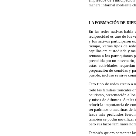
empleados de Participación 
manera informal mediante chi
LA FORMACIÓN DE DIFE
En las redes nativas había
reciprocidad es uno de los 
y los nativos participaron e
tiempo, varios tipos de rede
capillas era custodiada y man
semana a los parroquianos pa
precedida por un novenario, 
estas actividades requería
preparación de comidas y par
pueblo, incluso se sirve comid
Otro tipo de redes creció a 
todo las familias troncales 
bautismo, presentación a los
y misas de difuntos. A tales
relucir la importancia de con
ser padrinos o madrinas de la
lazos más profundos fueron
también se podía movilizar 
pero sus lazos familiares no
También quiero comentar las 