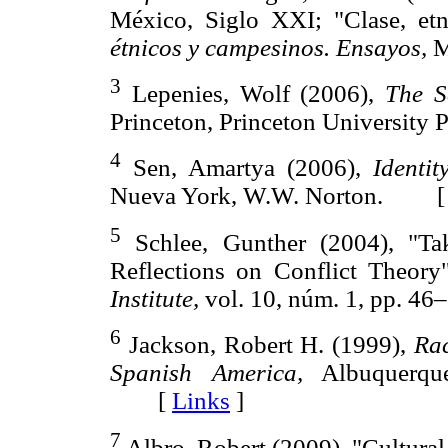
México, Siglo XXI; "Clase, et
étnicos y campesinos. Ensayos,
M
3
Lepenies, Wolf (2006),
The S
Princeton, Princeton Universi
4
Sen, Amartya (2006),
Identit
Nueva York, W.W. Norton. 
5
Schlee, Gunther (2004), "Tak
Reflections on Conflict Theory
Institute,
vol. 10, núm. 1, pp.
6
Jackson, Robert H. (1999),
Rac
Spanish America,
Albuquerque
[
Links
]
7
Albro, Robert (2009), "Cultural