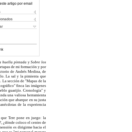
este artigo por email
s
cionados
ar
nk
a huella pintada
y
Sobre los
 etapas de mi formación y por
ductorio de Andrés Medina, de
lo. La sal y la pimienta que
s. La sección de "Mapas de la
tográfico" finca las imágenes
ueblo guarijío. Cronología" y
rinda una valiosa herramienta
ación que abarque en su justa
anécdotas de la experiencia
s que Tere pone en juego: la
o?, ¿dónde coloco el centro de
ensión es dirigirme hacia el
ro que es "mi personal manera