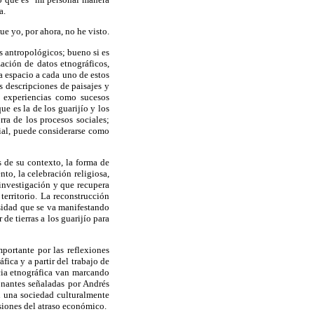
a.
ue yo, por ahora, no he visto.
s antropológicos; bueno si es
zación de datos etnográficos,
a espacio a cada uno de estos
s descripciones de paisajes y
s experiencias como sucesos
ue es la de los guarijío y los
rra de los procesos sociales;
cial, puede considerarse como
s de su contexto, la forma de
nto, la celebración religiosa,
 investigación y que recupera
territorio. La reconstrucción
esidad que se va manifestando
e tierras a los guarijío para
portante por las reflexiones
fica y a partir del trabajo de
cia etnográfica van marcando
onantes señaladas por Andrés
n una sociedad culturalmente
siones del atraso económico.