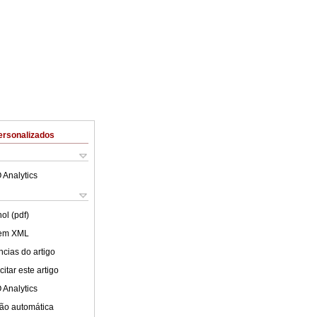
ersonalizados
 Analytics
ol (pdf)
 em XML
cias do artigo
itar este artigo
 Analytics
ão automática