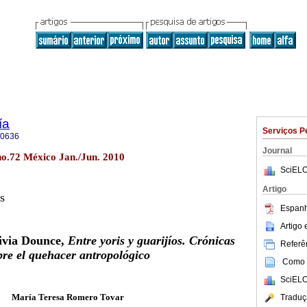
ía
Serviços P
-0636
Journal
no.72 México Jan./Jun. 2010
SciELO
Artigo
s
Espanh
Artigo
ivia Dounce,
Entre yoris y guarijíos. Crónicas
Referên
bre el quehacer antropológico
Como c
SciELO
María Teresa Romero Tovar
Traduç