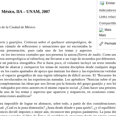
Enviar 
Indicadore
México, IIA – UNAM, 2007
Links rela
Compartilh
de la Ciudad de México.
Mais
Mais
oris y guarijíos. Crónicas sobre el quehacer antropológico,
de
Permali
 un cúmulo de reflexiones y sensaciones que no encontraba la
sta presentación; pues cada uno de los temas y aspectos
en los tres textos centrales que nos presenta la autora
(Sierra de nadie, Como un
area antropológica al editarlos),
me llevaron a un viaje de recuerdos por diferentes
de mi práctica etnográfica. Por si fuera poco, el volumen incluye un texto intro
d de abarcar y enriquecer los temas de nuestra disciplina desde cualquier ángu
en los cuatro apartados de apoyo que matizan los datos y las experiencias vertida
n el espacio geográfico de una región inhóspita de difícil acceso. El "Recuento fo
jes involucrados en las experiencias narradas. Los apéndices "Noticias sobre el p
 complementan las ideas que nos llevan por la historia del grupo guarijío y nos b
s trabajados por otros autores en el mismo espacio social. ¿Cómo hacer una present
da uno de los temas y aspectos que aparecen y reaparecen, en ocasiones como 
strucciones analíticas?
ea imposible de lograr en abstracto, sobre todo, a partir de dos consideracione
dad. ¿Cuál es la justa dimensión? ¿Justa desde dónde o para quién?, ¿y el equilibri
onces decidí imponer, o mejor aún, reconocer mis propios parámetros. La justa dim
sentar a ustedes el libro de Tere y el equilibrio lo encuentro desde mi propio cent