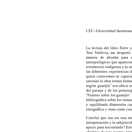
CEC–Universidad Autónoma 
La lectura del libro
Entre y
Tere Valdivia, me despertó
manera de abordar para e
antropológicos que aparecen 
testimonios indígenas y la t
las diferentes experiencias 
quien conocemos su capacida
sazonan la obra toman forma 
región guarijía" nos ubica e
del paisaje y de los persona
"Fuentes sobre los guarijío"
bibliográfica sobre los tema
y equilibrada dimensión ca
etnográfica y otras como con
Concluí que esa era una tar
interpretación y la subjetivi
apoyo para encontrarlo? Ent
objetivo de esta evento: pre