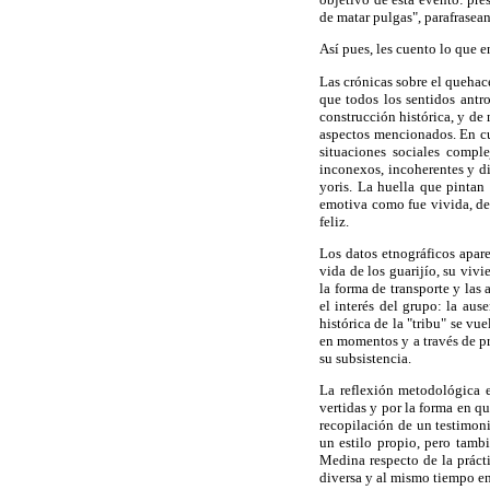
de matar pulgas", parafrasean
Así pues, les cuento lo que e
Las crónicas sobre el quehac
que todos los sentidos antro
construcción histórica, y de
aspectos mencionados. En cua
situaciones sociales compl
inconexos, incoherentes y dis
yoris. La huella que pintan 
emotiva como fue vivida, de 
feliz.
Los datos etnográficos apare
vida de los guarijío, su vivi
la forma de transporte y las
el interés del grupo: la aus
histórica de la "tribu" se v
en momentos y a través de pr
su subsistencia.
La reflexión metodológica e
vertidas y por la forma en qu
recopilación de un testimon
un estilo propio, pero tamb
Medina respecto de la práct
diversa y al mismo tiempo en