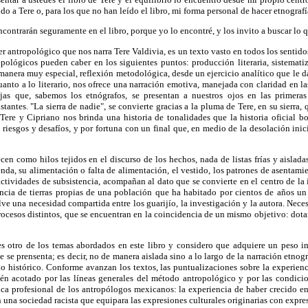
do a Tere o, para los que no han leído el libro, mi forma personal de hacer etnografí
ncontrarán seguramente en el libro, porque yo lo encontré, y los invito a buscar lo q
er antropológico que nos narra Tere Valdivia, es un texto vasto en todos los sentido
pológicos pueden caber en los siguientes puntos: producción literaria, sistemati
 manera muy especial, reflexión metodológica, desde un ejercicio analítico que le d
nto a lo literario, nos ofrece una narración emotiva, manejada con claridad en la
ejas que, sabemos los etnógrafos, se presentan a nuestros ojos en las primera
tantes. "La sierra de nadie", se convierte gracias a la pluma de Tere, en su sierra, q
Tere y Cipriano nos brinda una historia de tonalidades que la historia oficial bo
riesgos y desafíos, y por fortuna con un final que, en medio de la desolación ini
cen como hilos tejidos en el discurso de los hechos, nada de listas frías y aislada
enda, su alimentación o falta de alimentación, el vestido, los patrones de asentamie
 actividades de subsistencia, acompañan al dato que se convierte en el centro de la
encia de tierras propias de una población que ha habitado por cientos de años un 
uelve una necesidad compartida entre los guarijío, la investigación y la autora. Nec
ocesos distintos, que se encuentran en la coincidencia de un mismo objetivo: dotar d
s otro de los temas abordados en este libro y considero que adquiere un peso im
e se prensenta; es decir, no de manera aislada sino a lo largo de la narración etnográ
io histórico. Conforme avanzan los textos, las puntualizaciones sobre la experien
ién acotado por las líneas generales del método antropológico y por las condici
ica profesional de los antropólogos mexicanos: la experiencia de haber crecido e
 una sociedad racista que equipara las expresiones culturales originarias con expre