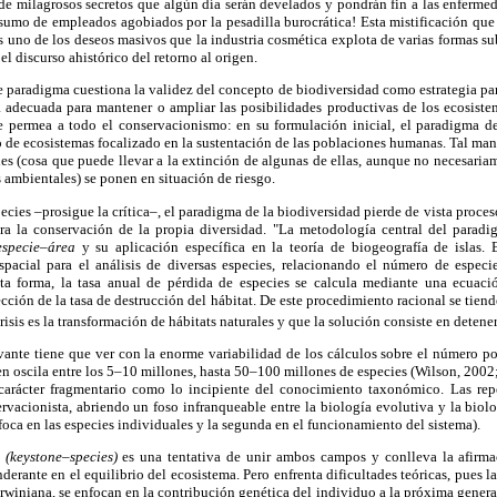
s de milagrosos secretos que algún día serán develados y pondrán fin a las enfermed
nsumo de empleados agobiados por la pesadilla burocrática! Esta mistificación que
 uno de los deseos masivos que la industria cosmética explota de varias formas s
el discurso ahistórico del retorno al origen.
te paradigma cuestiona la validez del concepto de biodiversidad como estrategia par
 adecuada para mantener o ampliar las posibilidades productivas de los ecosiste
 permea a todo el conservacionismo: en su formulación inicial, el paradigma de
 de ecosistemas focalizado en la sustentación de las poblaciones humanas. Tal ma
cies (cosa que puede llevar a la extinción de algunas de ellas, aunque no necesaria
s ambientales) se ponen en situación de riesgo.
species –prosigue la crítica–, el paradigma de la biodiversidad pierde de vista proc
ra la conservación de la propia diversidad. "La metodología central del paradi
especie–área
y su aplicación específica en la teoría de biogeografía de islas.
pacial para el análisis de diversas especies, relacionando el número de especie
ta forma, la tasa anual de pérdida de especies se calcula mediante una ecuaci
cción de la tasa de destrucción del hábitat. De este procedimiento racional se tien
crisis es la transformación de hábitats naturales y que la solución consiste en detene
ante tiene que ver con la enorme variabilidad de los cálculos sobre el número po
en oscila entre los 5–10 millones, hasta 50–100 millones de especies (Wilson, 2002;
 carácter fragmentario como lo incipiente del conocimiento taxonómico. Las re
ervacionista, abriendo un foso infranqueable entre la biología evolutiva y la biol
foca en las especies individuales y la segunda en el funcionamiento del sistema).
e
(keystone–species)
es una tentativa de unir ambos campos y conlleva la afirmac
rante en el equilibrio del ecosistema. Pero enfrenta dificultades teóricas, pues las
rwiniana, se enfocan en la contribución genética del individuo a la próxima generac