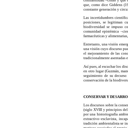
confiabilidad –cómo y qué d
que, como dice Giddens (199
constante generación y circu
Las incertidumbres científi
posiciones, se legitiman c
biodiversidad se impuso co
comunidad epistémica –cien
farmacéuticas y alimentarias
Entretanto, una visión emer
una visión cuyo discurso pued
el mejoramiento de las cond
tradicionalmente asentadas e
Así pues, al escuchar los di
en otro lugar (Guzmán, manu
seguimiento de su decurso
conservación de la biodivers
CONSERVAR Y DESARR
Los discursos sobre la conse
(siglo XVIII y principios de
por una historiografía ambi
extractivo–esclavista, inc
tradición ambientalista se i
motivos asociados al propio 