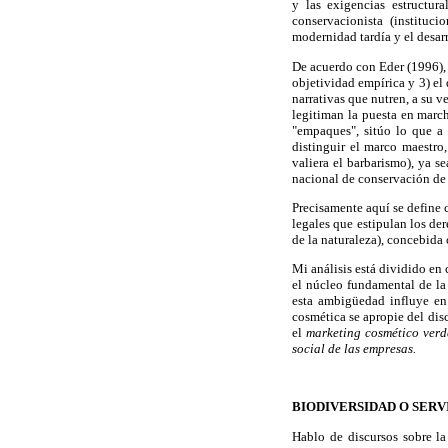
y las exigencias estructura
conservacionista (instituc
modernidad tardía y el desarr
De acuerdo con Eder (1996), e
objetividad empírica y 3) el
narrativas que nutren, a su v
legitiman la puesta en marc
"empaques", sitúo lo que a 
distinguir el marco maestro
valiera el barbarismo), ya s
nacional de conservación de 
Precisamente aquí se define c
legales que estipulan los der
de la naturaleza), concebida 
Mi análisis está dividido en
el núcleo fundamental de la
esta ambigüedad influye en 
cosmética se apropie del dis
el
marketing cosmético verd
social de las empresas.
BIODIVERSIDAD O SERV
Hablo de discursos sobre la