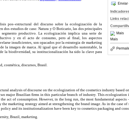
Enviar 
Indicadore
Links rela
lisis pos–estructural del discurso sobre la ecologización de la
Compartilh
en dos estudios de caso: Natura y O Boticario, las dos principales
Mais
e segmento productivo. La ecologización implica una serie de
uctivo y en el acto de consumo, pero al final, los aspectos
Mais
elarse insuficientes, son opacados por la estrategia de marketing
 de la imagen de marca. Al igual que el desarrollo sustentable, la
Permali
de la biodiversidad, su institucionalización ha sido la clave para
, cosmética, discursos, Brasil.
ructural analysis of discourse on the ecologization of the cosmetics industry based 
wo major Brazilian firms in this particular branch of industry. This ecologization 
 the act of consumption. However, in the long run, the most fundamental aspects –
by the marketing strategy aimed at strengthening the brand image. As in the case of
y policy and its institutionalization have been key to cosmetics packaging and con
rsity, Brazil, marketing.