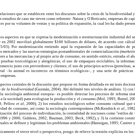
relaciones que se establecen entre los discursos sobre la crisis de la biodiversidad 
s estudios de caso me sirven como referente: Natura y O Boticario, empresas de capi
s por su volumen de ventas y su política de expansión, la cual les ha dado prese
os aspectos en que se expresa la modernización o reestructuración industrial del 
ue en 2002 movilizó globalmente $160 billones de dólares, de acuerdo con cálcu
5/03). Por modernización entiendo aquí la expansión de las capacidades de 
os mercados y las nuevas estrategias postambientales de comercialización
(marketin
res a las mercancías y al propio acto de consumo; en sentido estricto, entraña el a
s pruebas toxicológicas y alergénicas; el uso de empaques reciclables; la informa
mercio justo con proveedores y clientes; el uso de principios activos (proteínas, ac
tal –lo animal es incorrecto en términos ecológicos–, y una serie de práctica
s empresas.
spectos centrales de la discusión que propuse en forma detallada en mi tesis doctor
a de la biodiversidad
(Guzmán, 2004). Ahí delimité tres niveles de análisis: 1) con 
 la sociología ambiental europea– es posible detectar los procesos de reforma ins
 y a la sociedad) para ecologizar la producción y el consumo (Mol, 1995; Buttel, 20
03; Pellow
et al,
2000); 2) los estudios sociológicos sobre consumo cultural que 
ociedad de consumo, así como la sociología contemporánea (McKendrick
et al.,
1982
ización del proceso de individuación, la centralidad de nociones como "estilos de vi
1996 y 2000; Giddens, 2002; Bauman, 2003; Beck, 1992), y 3) la corriente constru
s cuales se definen y legitiman los problemas ambientales (Hannigan, 1995; Castree 
nicamente el tercer nivel o perspectiva, pongo de relieve la tensión explícita en los