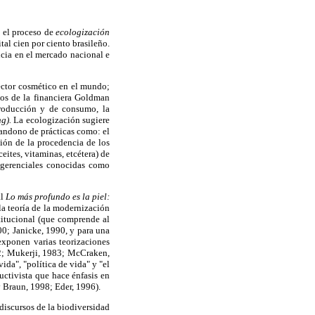
y el proceso de
ecologización
tal cien por ciento brasileño.
ncia en el mercado nacional e
sector cosmético en el mundo;
los de la financiera Goldman
producción y de consumo, la
g).
La ecologización sugiere
bandono de prácticas como: el
ción de la procedencia de los
eites, vitaminas, etcétera) de
s gerenciales conocidas como
al
Lo más profundo es la piel:
la teoría de la modernización
titucional (que comprende al
00; Janicke, 1990, y para una
exponen varias teorizaciones
; Mukerji, 1983; McCraken,
da", "política de vida" y "el
ctivista que hace énfasis en
y Braun, 1998; Eder, 1996).
 discursos de la biodiversidad