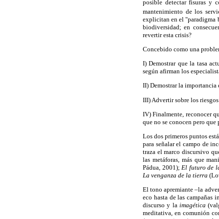
posible detectar fisuras y 
mantenimiento de los servi
explicitan en el "paradigma 
biodiversidad; en consecue
revertir esta crisis?
Concebido como una problemát
I) Demostrar que la tasa act
según afirman los especialist
II) Demostrar la importancia 
III) Advertir sobre los riesg
IV) Finalmente, reconocer q
que no se conocen pero que p
Los dos primeros puntos están
para señalar el campo de inc
traza el marco discursivo qu
las metáforas, más que manif
Pádua, 2001);
El futuro de 
La venganza de la tierra
(Lov
El tono apremiante –la adver
eco hasta de las campañas in
discurso y la
imagética
(val
meditativa, en comunión con 