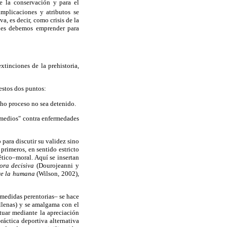
de la conservación y para el
plicaciones y atributos se
, es decir, como crisis de la
ones debemos emprender para
xtinciones de la prehistoria,
 estos dos puntos:
icho proceso no sea detenido.
emedios" contra enfermedades
 para discutir su validez sino
primeros, en sentido estricto
ético–moral. Aquí se insertan
ora decisiva
(Dourojeanni y
ive la humana
(Wilson, 2002),
 medidas perentorias– se hace
allenas) y se amalgama con el
tuar mediante la apreciación
ráctica deportiva alternativa