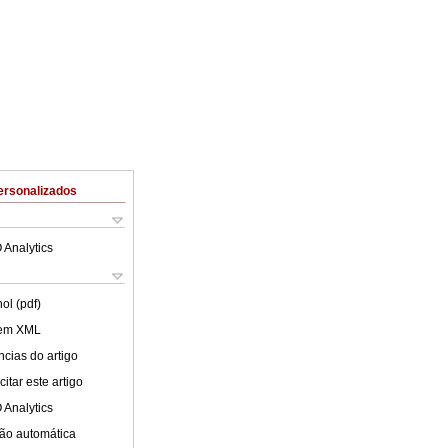
ersonalizados
 Analytics
ol (pdf)
 em XML
cias do artigo
itar este artigo
 Analytics
ão automática