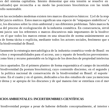
les del sistema capitalista. Intento demostrar que esta tensión se resuelve e
ionalizado) que reconcilia a su modo las posiciones biocéntricas con las tend
ollo sustentable.
n las sociedades modernas existen tres marcos discursivos básicos: 1) el de la resp
 del juicio estético. Estos marcos significan una especie de "empaques simbólicos" 
ez, los discursos sobre la crisis ambiental y sus diferentes problemas. Tales marcos
ha del proceso de ecologización de la industria cosmética. En consecuencia, sirvi
mi juicio son los referentes o marcos discursivos más importantes de la biodive
, en el que todos los marcos entran en una situación de norma unánimemente ac
ea de forma tácita o explícita, mediante todos los actores sociales, fenómeno que s
la biodiversidad de Brasil.
laramente la estrategia mercadológica de la industria cosmética verde de Brasil: en
echos y responsabilidades para el acceso, uso y reparto de beneficios provenientes 
como bien y recurso patentable en la lógica de los derechos de propiedad intelectua
 cinco apartados. En el primero planteo de forma esquemática el campo de incertidu
 biodiversidad (la postura biocéntrica), cuyo contenido discierno; en el segundo 
la política nacional de conservación de la biodiversidad en Brasil: el soporte 
curso. En el cuarto y en el quinto, dedicados a los dos estudios de caso ya mencion
e
drena y se apropia de los discursos y de qué manera éste se entrelaza con el m
ICIOS AMBIENTALES: INCERTIDUMBRES CIENTÍFICAS
 biodiversidad porque a pesar de haberse definido conceptualmente, al interior d