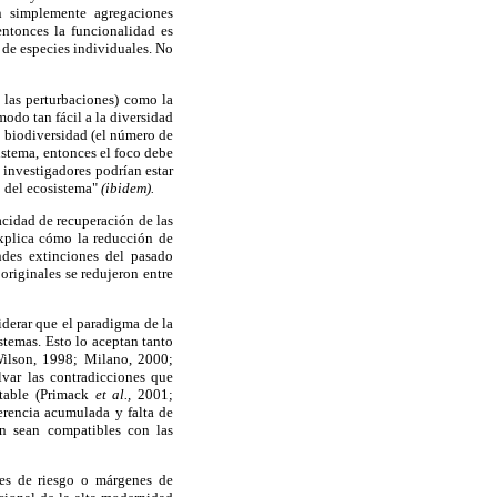
on simplemente agregaciones
entonces la funcionalidad es
 de especies individuales. No
e las perturbaciones) como la
modo tan fácil a la diversidad
a biodiversidad (el número de
istema, entonces el foco debe
s investigadores podrían estar
o del ecosistema"
(ibidem).
pacidad de recuperación de las
explica cómo la reducción de
ndes extinciones del pasado
 originales se redujeron entre
iderar que el paradigma de la
stemas. Esto lo aceptan tanto
Wilson, 1998; Milano, 2000;
lvar las contradicciones que
ntable (Primack
et al.,
2001;
erencia acumulada y falta de
ón sean compatibles con las
les de riesgo o márgenes de