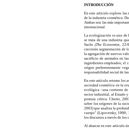
INTRODUCCIÓN
En este artículo exploro las 
de la industria cosmética. Do
Ambas son las más importante
internacional.
La ecologización es uno de l
se trata de una industria q
Sachs
(The Economist,
22/0
creciente segmentación de l
la agregación de nuevos valo
sacrificio de animales en la
ingredientes empleados; el co
origen preferentemente vege
responsabilidad social de la
En este artículo retomo los a
sociedad cosmética en la er
ecológica –una corriente de
sector industrial, al Estado
postura crítica: Cherni, 20
sobre los orígenes de la s
2003) que analiza la profund
cuerpo" (Lipovetsky, 1990; 
los discursos a través de lo
Al abarcar en este artículo ú