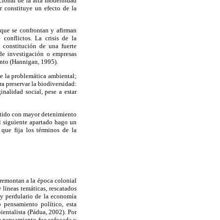
cional de la alta modernidad
r constituye un efecto de la
 que se confrontan y afirman
conflictos. La crisis de la
 constitución de una fuerte
de investigación o empresas
unto (Hannigan, 1995).
e la problemática ambiental;
ra preservar la biodiversidad:
nalidad social, pese a estar
batido con mayor detenimiento
l siguiente apartado hago un
 que fija los términos de la
 remontan a la época colonial
 líneas temáticas, rescatados
 y perdulario de la economía
 pensamiento político, esta
ientalista (Pádua, 2002). Por
te pensamiento fue sofocada y