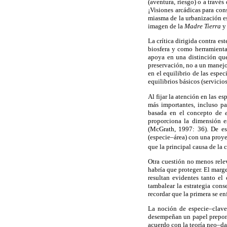
(aventura, riesgo) o a travé
¡Visiones arcádicas para co
miasma de la urbanización es
imagen de la
Madre Tierra
y 
La crítica dirigida contra es
biosfera y como herramienta
apoya en una distinción que
preservación, no a un manejo
en el equilibrio de las espe
equilibrios básicos (servicio
Al fijar la atención en las e
más importantes, incluso pa
basada en el concepto de
proporciona la dimensión es
(McGrath, 1997: 36). De es
(especie–área) con una proye
que la principal causa de la 
Otra cuestión no menos relev
habría que proteger. El marg
resultan evidentes tanto el
tambalear la estrategia cons
recordar que la primera se en
La noción de especie–clav
desempeñan un papel preponde
acuerdo con la teoría neo–da