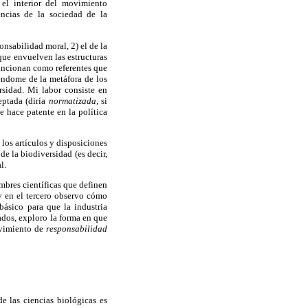
n el interior del movimiento
encias de la sociedad de la
onsabilidad moral, 2) el de la
que envuelven las estructuras
 funcionan como referentes que
éndome de la metáfora de los
rsidad. Mi labor consiste en
eptada (diría
normatizada,
si
e hace patente en la política
 los artículos y disposiciones
de la biodiversidad (es decir,
l.
mbres científicas que definen
y en el tercero observo cómo
básico para que la industria
ados, exploro la forma en que
ovimiento de
responsabilidad
e las ciencias biológicas es