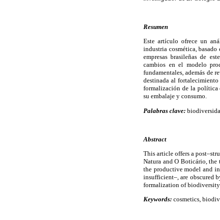
Resumen
Este artículo ofrece un aná
industria cosmética, basado 
empresas brasileñas de est
cambios en el modelo prod
fundamentales, además de rev
destinada al fortalecimiento
formalización de la política 
su embalaje y consumo.
Palabras clave:
biodiversidad
Abstract
This article offers a post–st
Natura and O Boticário, the t
the productive model and in
insufficient–, are obscured 
formalization of biodiversit
Keywords:
cosmetics, biodive