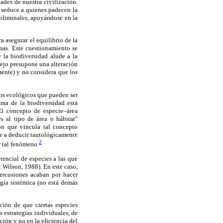
ades de nuestra civilización.
 seduce a quienes padecen la
ubliminales, apoyándose en la
a asegurar el equilibrio de la
mas. Este cuestionamiento se
 la biodiversidad alude a la
nejo presupone una alteración
mente) y no considera que los
esos ecológicos que pueden ser
gma de la biodiversidad está
 El concepto de especie–área
s al tipo de área o hábitat"
ón que vincula tal concepto
de a deducir tautológicamente
2
r tal fenómeno.
tencial de especies a las que
 Wilson, 1988). En este caso,
percusiones acaban por hacer
ogía sistémica (no está demás
ión de que ciertas especies
 estrategias individuales, de
ión y no en la eficiencia del