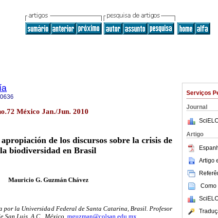
ía
Serviços P
-0636
Journal
no.72 México Jan./Jun. 2010
SciELO
Artigo
apropiación de los discursos sobre la crisis de
Espanh
la biodiversidad en Brasil
Artigo
Referên
Mauricio G. Guzmán Chávez
Como c
SciELO
a por la Universidad Federal de Santa Catarina, Brasil. Profesor
Traduç
e San Luis, A.C., México,
mguzman@colsan.edu.mx
.