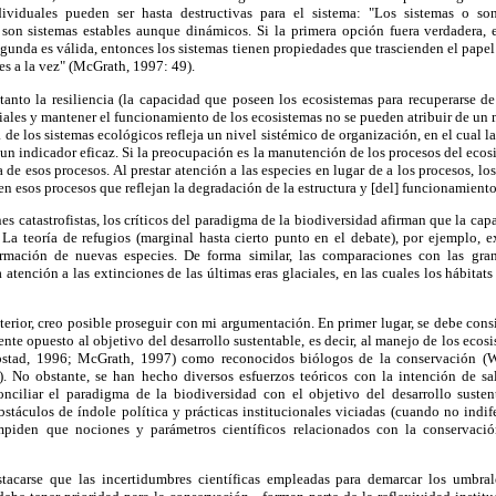
ndividuales pueden ser hasta destructivas para el sistema: "Los sistemas o s
 son sistemas estables aunque dinámicos. Si la primera opción fuera verdadera, 
egunda es válida, entonces los sistemas tienen propiedades que trascienden el papel
s a la vez" (McGrath, 1997: 49).
tanto la resiliencia (la capacidad que poseen los ecosistemas para recuperarse d
riales y mantener el funcionamiento de los ecosistemas no se pueden atribuir de un 
 de los sistemas ecológicos refleja un nivel sistémico de organización, en el cual l
un indicador eficaz. Si la preocupación es la manutención de los procesos del ecos
a de esos procesos. Al prestar atención a las especies en lugar de a los procesos, lo
n esos procesos que reflejan la degradación de la estructura y [del] funcionamient
es catastrofistas, los críticos del paradigma de la biodiversidad afirman que la ca
 La teoría de refugios (marginal hasta cierto punto en el debate), por ejemplo, 
ormación de nuevas especies. De forma similar, las comparaciones con las gra
tención a las extinciones de las últimas eras glaciales, en las cuales los hábitats
erior, creo posible proseguir con mi argumentación. En primer lugar, se debe cons
nte opuesto al objetivo del desarrollo sustentable, es decir, al manejo de los ecosi
Nepstad, 1996; McGrath, 1997) como reconocidos biólogos de la conservación (
 No obstante, se han hecho diversos esfuerzos teóricos con la intención de sa
onciliar el paradigma de la biodiversidad con el objetivo del desarrollo suste
stáculos de índole política y prácticas institucionales viciadas (cuando no indif
piden que nociones y parámetros científicos relacionados con la conservaci
tacarse que las incertidumbres científicas empleadas para demarcar los umbra