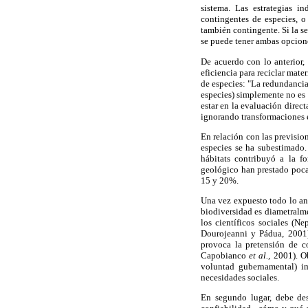
sistema. Las estrategias i
contingentes de especies, o
también contingente. Si la s
se puede tener ambas opcione
De acuerdo con lo anterior, 
eficiencia para reciclar mate
de especies: "La redundancia
especies) simplemente no es 
estar en la evaluación direct
ignorando transformaciones e
En relación con las prevision
especies se ha subestimado.
hábitats contribuyó a la f
geológico han prestado poca a
15 y 20%.
Una vez expuesto todo lo ant
biodiversidad es diametralme
los científicos sociales (
Dourojeanni y Pádua, 2001).
provoca la pretensión de c
Capobianco
et al.,
2001). Ob
voluntad gubernamental) im
necesidades sociales.
En segundo lugar, debe des