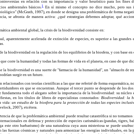
controversias en relación con su importancia y valor heurístico para los fines 
1
cios ambientales básicos.
En sí mismo el concepto no dice mucho, pero sus im
biológico" (McGrath, 1997), en donde se designa una problemática de forma negativa
ncia, se afronta de manera activa: ¿qué estrategias debemos adoptar, qué acci
ica ambiental global, la crisis de la biodiversidad consiste en:
ual, aparentemente acelerada de extinción de especies, es superior a las grandes e
as.
de la biodiversidad en la regulación de los equilibrios de la biosfera, y con base en
os que corre la humanidad y todas las formas de vida en el planeta, en caso de que d
ue la biodiversidad es una suerte de "farmacia de la humanidad", un "almacén de r
odrían surgir en un futuro.
 relacionados con teorías científicas a las que me referiré de forma esquemática, no
ertidumbres en que se encuentran. Aunque el tercer punto se desprende de los dos 
e fundamenta todo el alegato sobre la importancia de la biodiversidad: su núcleo 
iestas, en los títulos de libros de especialistas connotados:
Biodiversidad: la h
la vida: un estudio de la biosfera para la protección de todas las especies inclus
elock, 2007), etcétera.
tencia de que la problemática ambiental puede resultar catastrófica si no tomamos
ternacionales en defensa y protección de especies carismáticas (pandas, tigres, b
ga este otro barbarismo) de una naturaleza cuya aura misteriosa se puede usufruc
las fuerzas cósmicas y naturales para armonizar las energías individuales, en la p