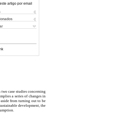
este artigo por email
s
cionados
ar
nk
on two case studies concerning
implies a series of changes in
aside from turning out to be
 sustainable development, the
sumption.