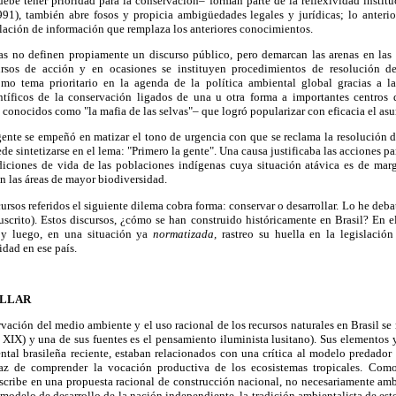
ebe tener prioridad para la conservación– forman parte de la reflexividad institu
1), también abre fosos y propicia ambigüedades legales y jurídicas; lo anterio
lación de información que remplaza los anteriores conocimientos.
cas no definen propiamente un discurso público, pero demarcan las arenas en las
ursos de acción y en ocasiones se instituyen procedimientos de resolución de 
mo tema prioritario en la agenda de la política ambiental global gracias a la
tíficos de la conservación ligados de una u otra forma a importantes centros 
, conocidos como "la mafia de las selvas"– que logró popularizar con eficacia el as
gente se empeñó en matizar el tono de urgencia con que se reclama la resolución d
e sintetizarse en el lema: "Primero la gente". Una causa justificaba las acciones pa
iciones de vida de las poblaciones indígenas cuya situación atávica es de margi
n las áreas de mayor biodiversidad.
scursos referidos el siguiente dilema cobra forma: conservar o desarrollar. Lo he de
scrito). Estos discursos, ¿cómo se han construido históricamente en Brasil? En e
 y luego, en una situación ya
normatizada,
rastreo su huella en la legislación
idad en ese país.
OLLAR
rvación del medio ambiente y el uso racional de los recursos naturales en Brasil se
l XIX) y una de sus fuentes es el pensamiento iluminista lusitano). Sus elementos y
ental brasileña reciente, estaban relacionados con una crítica al modelo predador
apaz de comprender la vocación productiva de los ecosistemas tropicales. Como
nscribe en una propuesta racional de construcción nacional, no necesariamente amb
modelo de desarrollo de la nación independiente, la tradición ambientalista de es