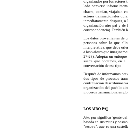
organizados por los actores t
lado conversé informalment
chacra, comían, viajaban e
actores transnacionales dura
inmediatamente después, o b
organización airo pa
i
y de l
correspondencia). También lo
Los datos provenientes de un
personas sobre lo que ella
interpretativa, que debe orie
a los valores que imaginamos 
27-28). Adoptar un enfoque 
suerte que podamos, en el 
conversación de ese tipo.
Después de informarnos brev
dos tipos de procesos tran
continuación describimos var
organización del pueblo air
procesos transnacionales glob
LOS AIRO PA
I
Airo pa
i
significa "gente del
basada en sus mitos y cosmo
"secoya", que es una castel