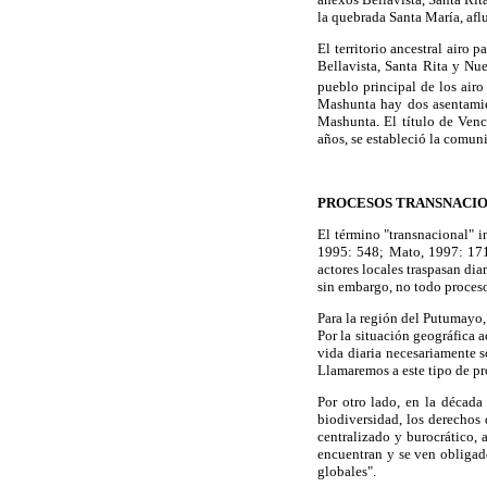
la quebrada Santa María, afl
El territorio ancestral airo p
Bellavista, Santa Rita y Nu
pueblo principal de los airo
Mashunta hay dos asentamien
Mashunta. El título de Venc
años, se estableció la comu
PROCESOS TRANSNACIO
El término "transnacional" i
1995: 548; Mato, 1997: 171).
actores locales traspasan dia
sin embargo, no todo proceso
Para la región del Putumayo, 
Por la situación geográfica 
vida diaria necesariamente s
Llamaremos a este tipo de pr
Por otro lado, en la década
biodiversidad, los derechos
centralizado y burocrático, 
encuentran y se ven obligado
globales".