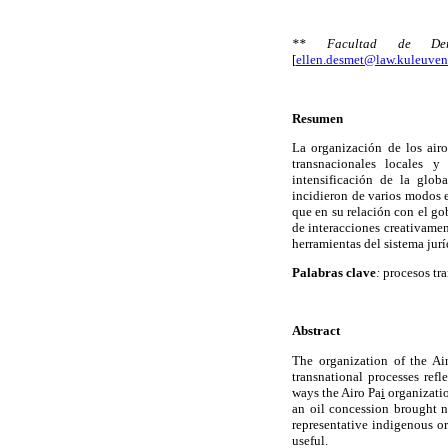
** Facultad de Dere
[
ellen.desmet@law.kuleuven
Resumen
La organización de los air
transnacionales locales y 
intensificación de la glob
incidieron de varios modos e
que en su relación con el go
de interacciones creativamen
herramientas del sistema jurí
Palabras clave
:
procesos tra
Abstract
The organization of the Ai
transnational processes refl
ways the Airo Pa
i
organizatio
an oil concession brought n
representative indigenous or
useful.