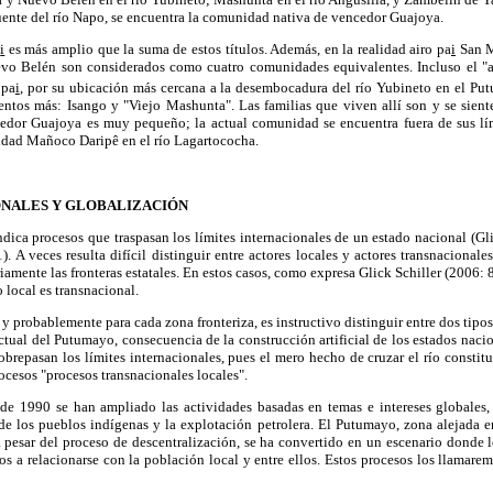
uente del río Napo, se encuentra la comunidad nativa de vencedor Guajoya.
a
i
es más amplio que la suma de estos títulos. Además, en la realidad airo pa
i
San M
evo Belén son considerados como cuatro comunidades equivalentes. Incluso el "a
 pa
i
, por su ubicación más cercana a la desembocadura del río Yubineto en el Pu
tos más: Isango y "Viejo Mashunta". Las familias que viven allí son y se sien
edor Guajoya es muy pequeño; la actual comunidad se encuentra fuera de sus lí
nidad Mañoco Daripê en el río Lagartococha.
NALES Y GLOBALIZACIÓN
ndica procesos que traspasan los límites internacionales de un estado nacional (Gli
 A veces resulta difícil distinguir entre actores locales y actores transnacionales
riamente las fronteras estatales. En estos casos, como expresa Glick Schiller (2006: 8)
 local es transnacional.
y probablemente para cada zona fronteriza, es instructivo distinguir entre dos tipo
actual del Putumayo, consecuencia de la construcción artificial de los estados naci
obrepasan los límites internacionales, pues el mero hecho de cruzar el río constit
ocesos "procesos transnacionales locales".
 de 1990 se han ampliado las actividades basadas en temas e intereses globales
 de los pueblos indígenas y la explotación petrolera. El Putumayo, zona alejada 
a pesar del proceso de descentralización, se ha convertido en un escenario donde l
s a relacionarse con la población local y entre ellos. Estos procesos los llamare