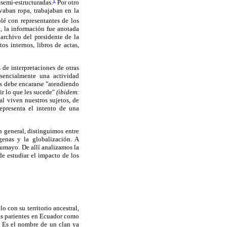
1
 semi-estructuradas.
Por otro
vaban ropa, trabajaban en la
é con representantes de los
e, la información fue anotada
archivo del presidente de la
os internos, libros de actas,
 de interpretaciones de otras
esencialmente una actividad
los debe encararse "atendiendo
ir lo que les sucede"
(ibidem:
l viven nuestros sujetos, de
epresenta el intento de una
n general, distinguimos entre
genas y la globalización. A
tumayo. De allí analizamos la
de estudiar el impacto de los
o con su territorio ancestral,
us parientes en Ecuador como
". Es el nombre de un clan ya