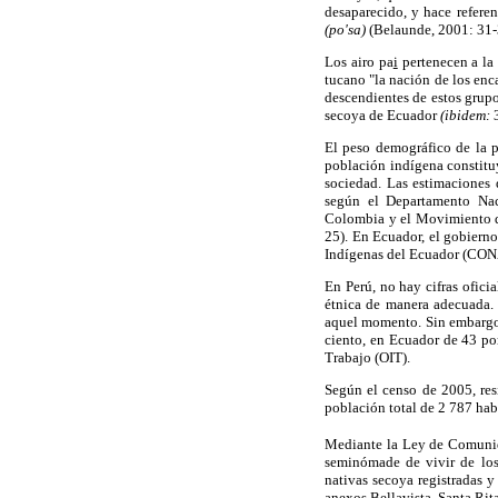
desaparecido, y hace refere
(po'sa)
(Belaunde, 2001: 31-
Los airo pa
i
pertenecen a la 
tucano "la nación de los enc
descendientes de estos grup
secoya de Ecuador
(ibidem:
3
El peso demográfico de la p
población indígena constitu
sociedad. Las estimaciones 
según el Departamento Nac
Colombia y el Movimiento d
25). En Ecuador, el gobiern
Indígenas del Ecuador (CONAI
En Perú, no hay cifras ofici
étnica de manera adecuada. 
aquel momento. Sin embargo,
ciento, en Ecuador de 43 po
Trabajo (OIT).
Según el censo de 2005, res
población total de 2 787 hab
Mediante la Ley de Comuni
seminómade de vivir de los
nativas secoya registradas y 
anexos Bellavista, Santa Rit