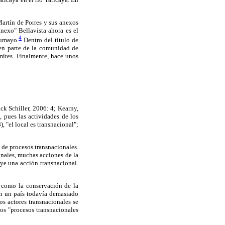
artín de Porres y sus anexos
nexo" Bellavista ahora es el
4
tumayo.
Dentro del título de
ten parte de la comunidad de
mites. Finalmente, hace unos
ck Schiller, 2006: 4; Kearny,
, pues las actividades de los
, "el local es transnacional";
s de procesos transnacionales.
onales, muchas acciones de la
uye una acción transnacional.
, como la conservación de la
en un país todavía demasiado
os actores transnacionales se
mos "procesos transnacionales