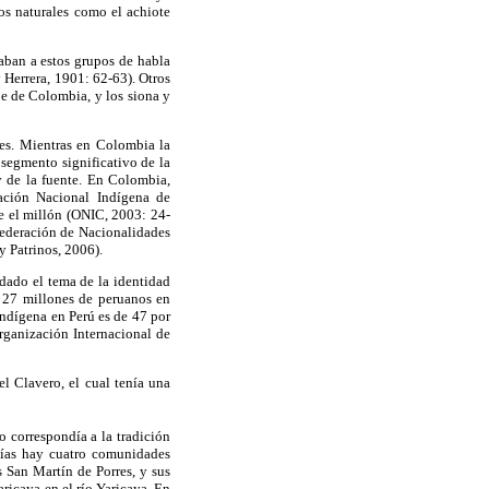
os naturales como el achiote
aban a estos grupos de habla
 Herrera, 1901: 62-63). Otros
e de Colombia, y los siona y
ses. Mientras en Colombia la
segmento significativo de la
y de la fuente. En Colombia,
ación Nacional Indígena de
 el millón (ONIC, 2003: 24-
federación de Nacionalidades
 Patrinos, 2006).
rdado el tema de la identidad
s 27 millones de peruanos en
ndígena en Perú es de 47 por
rganización Internacional de
l Clavero, el cual tenía una
o correspondía a la tradición
ías hay cuatro comunidades
 San Martín de Porres, y sus
ricaya en el río Yaricaya. En