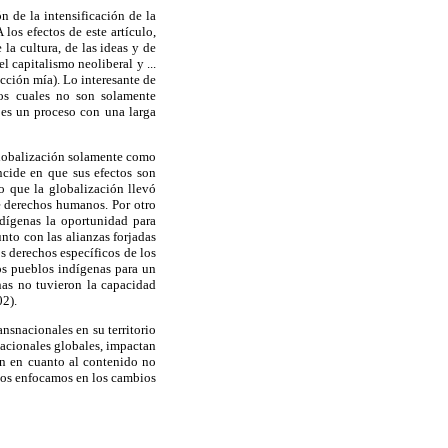
 de la intensificación de la
los efectos de este artículo,
la cultura, de las ideas y de
l capitalismo neoliberal y ...
ucción mía). Lo interesante de
 los cuales no son solamente
 es un proceso con una larga
globalización solamente como
ncide en que sus efectos son
o que la globalización llevó
e derechos humanos. Por otro
ndígenas la oportunidad para
nto con las alianzas forjadas
s derechos específicos de los
os pueblos indígenas para un
nas no tuvieron la capacidad
02).
nsnacionales en su territorio
nacionales globales, impactan
ón en cuanto al contenido no
 nos enfocamos en los cambios