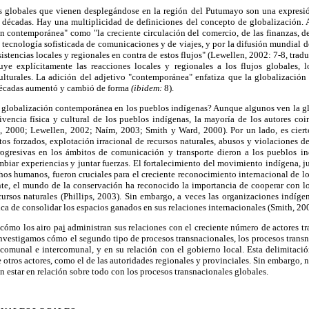
s globales que vienen desplegándose en la región del Putumayo son una expresión
 décadas. Hay una multiplicidad de definiciones del concepto de globalización. A 
 contemporánea" como "la creciente circulación del comercio, de las finanzas, de 
 tecnología sofisticada de comunicaciones y de viajes, y por la difusión mundial de
istencias locales y regionales en contra de estos flujos" (Lewellen, 2002: 7-8, trad
uye explícitamente las reacciones locales y regionales a los flujos globales,
lturales. La adición del adjetivo "contemporánea" enfatiza que la globalización
s décadas aumentó y cambió de forma
(ibidem:
8).
la globalización contemporánea en los pueblos indígenas? Aunque algunos ven la 
vencia física y cultural de los pueblos indígenas, la mayoría de los autores coi
k, 2000; Lewellen, 2002; Naím, 2003; Smith y Ward, 2000). Por un lado, es ciert
os forzados, explotación irracional de recursos naturales, abusos y violaciones d
rogresivas en los ámbitos de comunicación y transporte dieron a los pueblos i
mbiar experiencias y juntar fuerzas. El fortalecimiento del movimiento indígena, ju
os humanos, fueron cruciales para el creciente reconocimiento internacional de lo
te, el mundo de la conservación ha reconocido la importancia de cooperar con l
cursos naturales (Phillips, 2003). Sin embargo, a veces las organizaciones indíge
nica de consolidar los espacios ganados en sus relaciones internacionales (Smith, 20
 cómo los airo pa
i
administran sus relaciones con el creciente número de actores tra
investigamos cómo el segundo tipo de procesos transnacionales, los procesos trans
 comunal e intercomunal, y en su relación con el gobierno local. Esta delimitaci
de otros actores, como el de las autoridades regionales y provinciales. Sin embargo,
n estar en relación sobre todo con los procesos transnacionales globales.