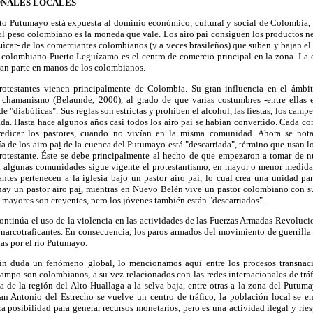
ONALES LOCALES
to Putumayo está expuesta al dominio económico, cultural y social de Colombia, vi
El peso colombiano es la moneda que vale. Los airo pa
i
consiguen los productos nec
zúcar- de los comerciantes colombianos (y a veces brasileños) que suben y bajan 
 colombiano Puerto Leguízamo es el centro de comercio principal en la zona. La e
ran parte en manos de los colombianos.
rotestantes vienen principalmente de Colombia. Su gran influencia en el ámbit
 chamanismo (Belaunde, 2000), al grado de que varias costumbres -entre ellas
de "diabólicas". Sus reglas son estrictas y prohiben el alcohol, las fiestas, los camp
ada. Hasta hace algunos años casi todos los airo pa
i
se habían convertido. Cada com
edicar los pastores, cuando no vivían en la misma comunidad. Ahora se nota
a de los airo pa
i
de la cuenca del Putumayo está "descarriada", término que usan los
protestante. Éste se debe principalmente al hecho de que empezaron a tomar de 
en algunas comunidades sigue vigente el protestantismo, en mayor o menor medid
ntes pertenecen a la iglesia bajo un pastor airo pa
i
, lo cual crea una unidad pa
ay un pastor airo pa
i
, mientras en Nuevo Belén vive un pastor colombiano con su
s mayores son creyentes, pero los jóvenes también están "descarriados".
ontinúa el uso de la violencia en las actividades de las Fuerzas Armadas Revoluc
s narcotraficantes. En consecuencia, los paros armados del movimiento de guerrilla 
nas por el río Putumayo.
sin duda un fenómeno global, lo mencionamos aquí entre los procesos transnaci
ampo son colombianos, a su vez relacionados con las redes internacionales de trá
da de la región del Alto Huallaga a la selva baja, entre otras a la zona del Put
 Antonio del Estrecho se vuelve un centro de tráfico, la población local se en
ca posibilidad para generar recursos monetarios, pero es una actividad ilegal y ries