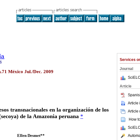
ía
Services 
6
Journal
n.71 México Jul./Dec. 2009
SciELO
Article
Spanis
Article
sos transnacionales en la organización de los
Article
(secoya) de la Amazonia peruana
*
How to 
SciELO
Ellen Desmet**
Automat