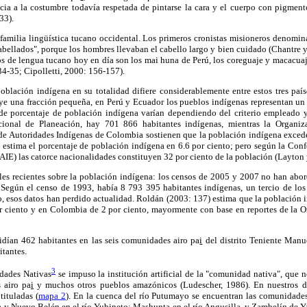
ncia a la costumbre todavía respetada de pintarse la cara y el cuerpo con pigment
33).
familia lingüística tucano occidental. Los primeros cronistas misioneros denomin
abellados", porque los hombres llevaban el cabello largo y bien cuidado (Chantre y
os de lengua tucano hoy en día son los mai huna de Perú, los coreguaje y macacuaj
4-35; Cipolletti, 2000: 156-157).
oblación indígena en su totalidad difiere considerablemente entre estos tres paí
ye una fracción pequeña, en Perú y Ecuador los pueblos indígenas representan un 
de porcentaje de población indígena varían dependiendo del criterio empleado 
ional de Planeación, hay 701 866 habitantes indígenas, mientras la Organiz
e Autoridades Indígenas de Colombia sostienen que la población indígena excede
o estima el porcentaje de población indígena en 6.6 por ciento; pero según la Con
E) las catorce nacionalidades constituyen 32 por ciento de la población (Layton y
ales recientes sobre la población indígena: los censos de 2005 y 2007 no han abo
Según el censo de 1993, había 8 793 395 habitantes indígenas, un tercio de lo
 esos datos han perdido actualidad. Roldán (2003: 137) estima que la población i
r ciento y en Colombia de 2 por ciento, mayormente con base en reportes de la O
idían 462 habitantes en las seis comunidades airo pa
i
del distrito Teniente Manue
itantes.
3
dades Nativas
se impuso la institución artificial de la "comunidad nativa", que n
 airo pa
i
y muchos otros pueblos amazónicos (Ludescher, 1986). En nuestros d
tituladas (
mapa 2
). En la cuenca del río Putumayo se encuentran las comunidades
a y Nuevo Belén en el río Yubineto; Mashunta en el río Angusilla, y Zambelín de Ya