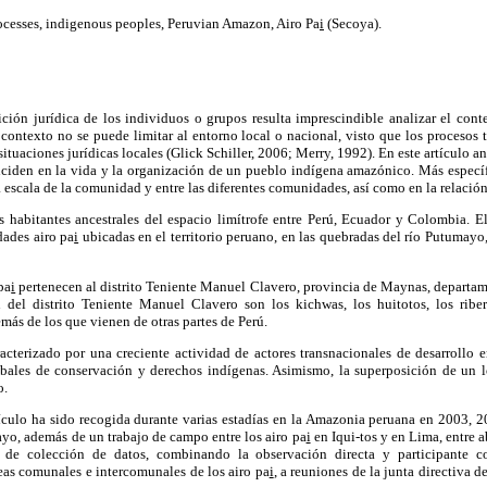
ocesses, indigenous peoples, Peruvian Amazon, Airo Pa
i
(Secoya).
ición jurídica de los individuos o grupos resulta imprescindible analizar el cont
 contexto no se puede limitar al entorno local o nacional, visto que los procesos 
situaciones jurídicas locales (Glick Schiller, 2006; Merry, 1992). En este artículo 
inciden en la vida y la organización de un pueblo indígena amazónico. Más especí
 escala de la comunidad y entre las diferentes comunidades, así como en la relación
 habitantes ancestrales del espacio limítrofe entre Perú, Ecuador y Colombia. El
dades airo pa
i
ubicadas en el territorio peruano, en las quebradas del río Putumayo,
pa
i
pertenecen al distrito Teniente Manuel Clavero, provincia de Maynas, departam
del distrito Teniente Manuel Clavero son los kichwas, los huitotos, los ribe
ás de los que vienen de otras partes de Perú.
cterizado por una creciente actividad de actores transnacionales de desarrollo e
lobales de conservación y derechos indígenas. Asimismo, la superposición de un l
o.
tículo ha sido recogida durante varias estadías en la Amazonia peruana en 2003,
o, además de un trabajo de campo entre los airo pa
i
en Iqui-tos y en Lima, entre a
as de colección de datos, combinando la observación directa y participante co
eas comunales e intercomunales de los airo pa
i
, a reuniones de la junta directiva 