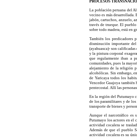
PROCESOS TRANSNACI
La población peruana del Al
vecino es más desarrollada. 
jabón, cartuchos, anzuelo, a
través de trueque. El pueblo
sobre todo madera, está en g
También los predicadores p
disminución importante del
(ayahuasca)- son calificadas 
y la pintura corporal exager
que regularmente iban a pr
comunidades, pues la mayorí
alejamiento de la religión 
alcohólicas. Sin embargo, 
de Yaricaya todos los habita
Vencedor Guajoya también h
pentecostal. Allí las persona
En la región del Putumayo c
de los paramilitares y de lo
transporte de bienes y perso
Aunque el narcotráfico es 
Putumayo los actores en el c
actividad cocalera se trasla
Además de que el pueblo San
actividad cocalera es su úni