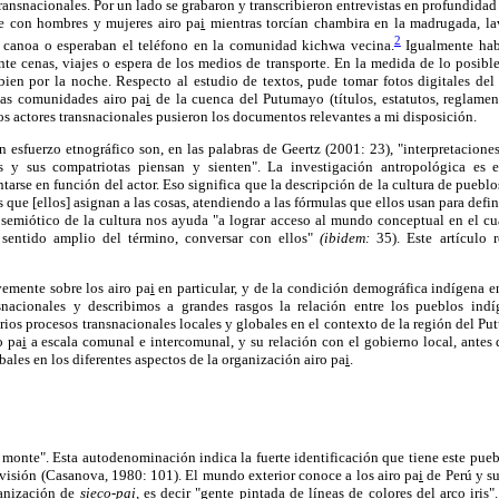
ransnacionales. Por un lado se grabaron y transcribieron entrevistas en profundidad
e con hombres y mujeres airo pa
i
mientras torcían chambira en la madrugada, la
2
n canoa o esperaban el teléfono en la comunidad kichwa vecina.
Igualmente habl
nte cenas, viajes o espera de los medios de transporte. En la medida de lo posibl
ien por la noche. Respecto al estudio de textos, pude tomar fotos digitales del 
as comunidades airo pa
i
de la cuenca del Putumayo (títulos, estatutos, reglament
s actores transnacionales pusieron los documentos relevantes a mi disposición.
 esfuerzo etnográfico son, en las palabras de Geertz (2001: 23), "interpretaciones
s y sus compatriotas piensan y sienten". La investigación antropológica es 
ntarse en función del actor. Eso significa que la descripción de la cultura de pueb
que [ellos] asignan a las cosas, atendiendo a las fórmulas que ellos usan para defin
semiótico de la cultura nos ayuda "a lograr acceso al mundo conceptual en el cua
sentido amplio del término, conversar con ellos"
(ibidem:
35). Este artículo r
emente sobre los airo pa
i
en particular, y de la condición demográfica indígena e
snacionales y describimos a grandes rasgos la relación entre los pueblos indí
ios procesos transnacionales locales y globales en el contexto de la región del Pu
o pa
i
a escala comunal e intercomunal, y su relación con el gobierno local, antes 
ales en los diferentes aspectos de la organización airo pa
i
.
 monte". Esta autodenominación indica la fuerte identificación que tiene este puebl
visión (Casanova, 1980: 101). El mundo exterior conoce a los airo pa
i
de Perú y s
lanización de
sieco-pa
i
,
es decir "gente pintada de líneas de colores del arco iris