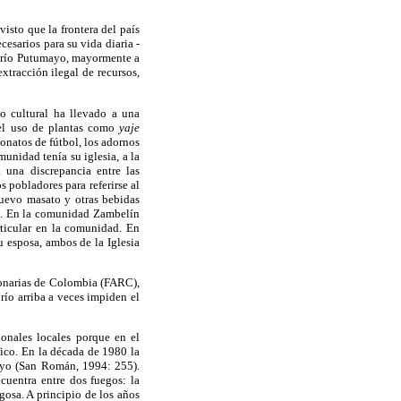
sto que la frontera del país
esarios para su vida diaria -
el río Putumayo, mayormente a
xtracción ilegal de recursos,
o cultural ha llevado a una
 el uso de plantas como
yaje
eonatos de fútbol, los adornos
unidad tenía su iglesia, a la
 una discrepancia entre las
 pobladores para referirse al
nuevo masato y otras bebidas
a. En la comunidad Zambelín
rticular en la comunidad. En
 esposa, ambos de la Iglesia
ionarias de Colombia (FARC),
río arriba a veces impiden el
onales locales porque en el
fico. En la década de 1980 la
umayo (San Román, 1994: 255).
cuentra entre dos fuegos: la
gosa. A principio de los años