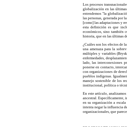
Los procesos transnacionale
globalización en las últimas
entendemos "la globalización
las personas, generada por la
[como] las adaptaciones y res
esta definición es que incl
económicos, sino también cu
historia, que en las última
¿Cuáles son los efectos de 
una amenaza para la sobrevi
múltiples y variables (Brys
enfermedades, desplazamient
lado, las interconexiones p
ponerse en contacto, interca
con organizaciones de derech
pueblos indígenas. Igualmen
manejo sostenible de los re
institucional, política o téc
En este artículo, analizamos
ancestral. Específicamente, 
en su organización a escala
intenta negar la influencia 
organizacionales, que parece