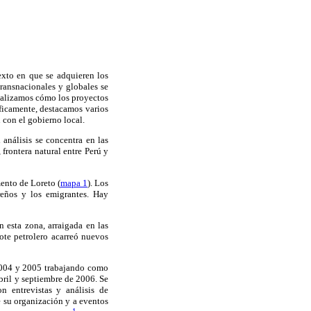
exto en que se adquieren los
transnacionales y globales se
analizamos cómo los proyectos
ficamente, destacamos varios
 con el gobierno local.
 análisis se concentra en las
 frontera natural entre Perú y
ento de Loreto (
mapa 1
). Los
reños y los emigrantes. Hay
n esta zona, arraigada en las
ote petrolero acarreó nuevos
 2004 y 2005 trabajando como
bril y septiembre de 2006. Se
n entrevistas y análisis de
de su organización y a eventos