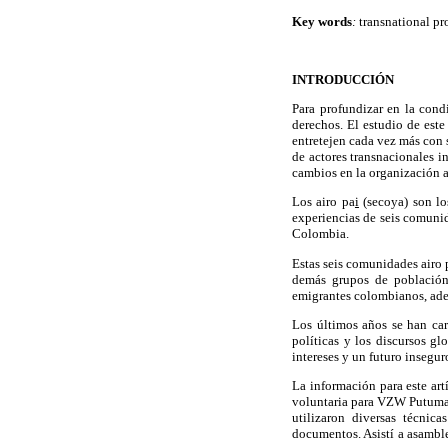
Key words
:
transnational pr
INTRODUCCIÓN
Para profundizar en la cond
derechos. El estudio de este
entretejen cada vez más con 
de actores transnacionales 
cambios en la organización a
Los airo pa
i
(secoya) son los
experiencias de seis comuni
Colombia.
Estas seis comunidades airo 
demás grupos de población 
emigrantes colombianos, adem
Los últimos años se han cara
políticas y los discursos g
intereses y un futuro insegur
La información para este ar
voluntaria para VZW Putumay
utilizaron diversas técnic
documentos. Asistí a asambl