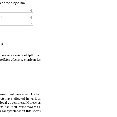
is article by e-mail
ks
nk
a
i
manejan esta multiplicidad
olítica efectiva, emplean las
snational processes. Global
ects have affected in various
e local government. Moreover,
ons. On their route towards a
 legal system when this seems