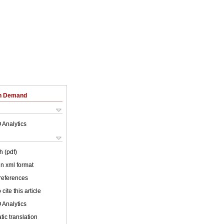
on Demand
 Analytics
h (pdf)
 in xml format
 references
cite this article
 Analytics
ic translation