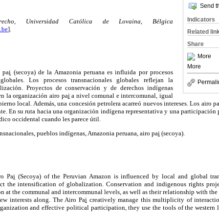
Send th
Indicators
cho, Universidad Católica de Lovaina, Bélgica
.be
].
Related lin
Share
More
More
o pa
i
(secoya) de la Amazonia peruana es influida por procesos
globales. Los procesos transnacionales globales reflejan la
Permali
alización. Proyectos de conservación y de derechos indígenas
n la organización airo pa
i
a nivel comunal e intercomunal, igual
bierno local. Además, una concesión petrolera acarreó nuevos intereses. Los airo p
te. En su ruta hacia una organización indígena representativa y una participación p
dico occidental cuando les parece útil.
nsnacionales, pueblos indígenas, Amazonia peruana, airo pa
i
(secoya).
ro Pa
i
(Secoya) of the Peruvian Amazon is influenced by local and global tran
ect the intensification of globalization. Conservation and indigenous rights proj
n at the communal and intercommunal levels, as well as their relationship with th
ew interests along. The Airo Pa
i
creatively manage this multiplicity of interacti
ganization and effective political participation, they use the tools of the western