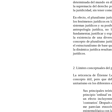
determinada del mundo en det
la supremacía del derecho po
la juridicidad, sin tener com
En efecto, el pluralismo ju
los fenómenos jurídicos en l
sistemas jurídicos y su posi
antropología jurídica, no 
fundamentar, justificar y ex
la existencia de una diver
concepto de pluralismo juríd
el estructuralismo de base q
la dinámica jurídica resultan
jurídicos.
2. Límites conceptuales del 
La reticencia de Étienne L
concepto útil, pero que de
unitarismo en los diferentes 
Sus principales teór
principio 'ordinal' e
un efecto incluyent
'contrarios'. Después
me parecían etnocén
epistemológica con la