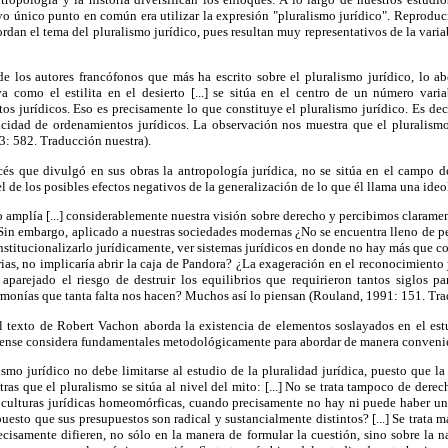
uyo único punto en común era utilizar la expresión "pluralismo jurídico". Reprodu
rdan el tema del pluralismo jurídico, pues resultan muy representativos de la varia
e los autores francófonos que más ha escrito sobre el pluralismo jurídico, lo
 como el estilita en el desierto [...] se sitúa en el centro de un número varia
s jurídicos. Eso es precisamente lo que constituye el pluralismo jurídico. Es dec
cidad de ordenamientos jurídicos. La observación nos muestra que el pluralism
3: 582. Traducción nuestra).
cés que divulgó en sus obras la antropología jurídica, no se sitúa en el campo de
el de los posibles efectos negativos de la generalización de lo que él llama una ideo
o amplía [...] considerablemente nuestra visión sobre derecho y percibimos claramen
Sin embargo, aplicado a nuestras sociedades modernas ¿No se encuentra lleno de peli
institucionalizarlo jurídicamente, ver sistemas jurídicos en donde no hay más que c
rias, no implicaría abrir la caja de Pandora? ¿La exageración en el reconocimiento 
a aparejado el riesgo de destruir los equilibrios que requirieron tantos siglos p
rmonías que tanta falta nos hacen? Muchos así lo piensan (Rouland, 1991: 151. Tra
l texto de Robert Vachon aborda la existencia de elementos soslayados en el estu
iense considera fundamentales metodológicamente para abordar de manera convenien
ismo jurídico no debe limitarse al estudio de la pluralidad jurídica, puesto que la 
tras que el pluralismo se sitúa al nivel del mito: [...] No se trata tampoco de der
culturas jurídicas homeomórficas, cuando precisamente no hay ni puede haber u
puesto que sus presupuestos son radical y sustancialmente distintos? [...] Se trata 
ecisamente difieren, no sólo en la manera de formular la cuestión, sino sobre la 