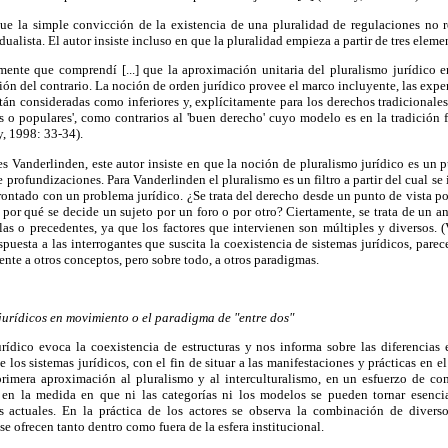
e la simple convicción de la existencia de una pluralidad de regulaciones no re
alista. El autor insiste incluso en que la pluralidad empieza a partir de tres eleme
mente que comprendí [...] que la aproximación unitaria del pluralismo jurídico e
ión del contrario. La noción de orden jurídico provee el marco incluyente, las exper
tán consideradas como inferiores y, explícitamente para los derechos tradicionales
s o populares', como contrarios al 'buen derecho' cuyo modelo es en la tradición 
y, 1998: 33-34).
ues Vanderlinden, este autor insiste en que la noción de pluralismo jurídico es un 
e profundizaciones. Para Vanderlinden el pluralismo es un filtro a partir del cual s
rontado con un problema jurídico. ¿Se trata del derecho desde un punto de vista pos
or qué se decide un sujeto por un foro o por otro? Ciertamente, se trata de un a
las o precedentes, ya que los factores que intervienen son múltiples y diversos. 
spuesta a las interrogantes que suscita la coexistencia de sistemas jurídicos, pare
ente a otros conceptos, pero sobre todo, a otros paradigmas.
jurídicos en movimiento o el paradigma de "entre dos"
urídico evoca la coexistencia de estructuras y nos informa sobre las diferencias
los sistemas jurídicos, con el fin de situar a las manifestaciones y prácticas en e
primera aproximación al pluralismo y al interculturalismo, en un esfuerzo de c
e en la medida en que ni las categorías ni los modelos se pueden tornar esenci
 actuales. En la práctica de los actores se observa la combinación de diverso
se ofrecen tanto dentro como fuera de la esfera institucional.