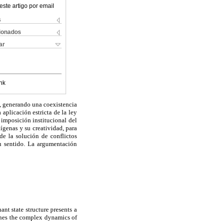
este artigo por email
s
cionados
ar
nk
s, generando una coexistencia
aplicación estricta de la ley
imposición institucional del
ígenas y su creatividad, para
de la solución de conflictos
u sentido. La argumentación
nt state structure presents a
mines the complex dynamics of