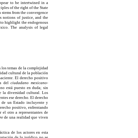
pear to be intertwined in a
ples of the right of the State
 stems from the convergence
s notions of justice, and the
us to highlight the endogenous
xico. The analysis of legal
a los temas de la complejidad
idad cultural de la población
naciente. El derecho positivo
la del
ciudadano mexicano-
" no está puesto en duda; sin
la diversidad cultural. Los
entes ese derecho. El derecho
s de un Estado incluyente y
derecho positivo, enfrentando
 el otro a representantes de
re
de una realidad que viven
áctica de los actores en esta
estación de lo jurídico no se