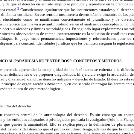
, y de que el derecho en sentido amplio se produce y reproduce en la práctica de
2
ica estatal.
Consideramos igualmente que las instituciones estatales y el derecho
 dinámica cotidiana. En ese sentido nos interesa desentrañar la dinámica de las prác
, elucidando cómo se manifiestan concretamente el pluralismo y la diversida
ón teórica que nos va a permitir profundizar en el análisis de conceptos como plu
tablecer sus alcances y límites metodológicos. En segundo lugar exploraremos meto
 de nuestras observaciones de campo, concretamente en la solución de conflictos c
Chiapas. El juego entre permanencias, imposiciones y reinvenciones pone de 
dígenas para construir identidades jurídicas que les permiten asegurar la regulació
DICO AL PARADIGMA DE "ENTRE DOS": CONCEPTOS Y MÉTODOS
ue pretenda aprehender la complejidad de los fenómenos se enfrenta a la dificulta
aportar definiciones o de proponer diagnósticos. El ejercicio exige la asociación d
d y diversidad, o incluso derecho indígena y derecho de Estado. El desafío está 
l principio de organización subyacente, y en ese sentido interrogar las herramienta
desde un punto de vista metodológico.
 estudio del derecho
un concepto central de la antropología del derecho. Es sin embargo un conc
ria y los enfoques adoptados o privilegiados por cada investigador (Adonon, Planç
ón que genere la unanimidad. Ello se explica porque la definición de pluralism
s del Estado y del derecho que el propio estudioso tenga, además de que la impli
ntropología y la historia diversifican los enfoques. A lo largo de nuestros estud