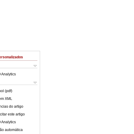
ersonalizados
 Analytics
ol (pdf)
 em XML
cias do artigo
itar este artigo
 Analytics
ão automática