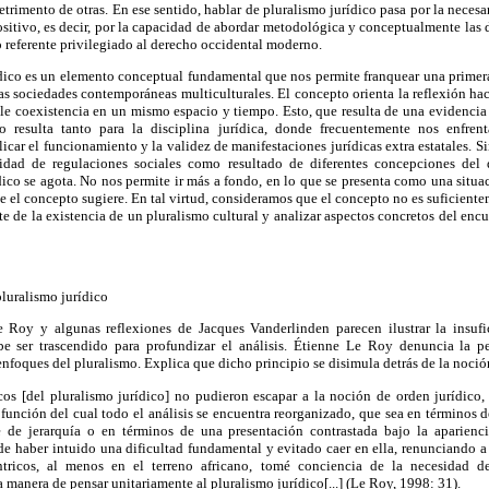
rimento de otras. En ese sentido, hablar de pluralismo jurídico pasa por la neces
sitivo, es decir, por la capacidad de abordar metodológica y conceptualmente las 
o referente privilegiado al derecho occidental moderno.
rídico es un elemento conceptual fundamental que nos permite franquear una primer
as sociedades contemporáneas multiculturales. El concepto orienta la reflexión haci
ble coexistencia en un mismo espacio y tiempo. Esto, que resulta de una evidencia
lo resulta tanto para la disciplina jurídica, donde frecuentemente nos enfre
plicar el funcionamiento y la validez de manifestaciones jurídicas extra estatales. 
sidad de regulaciones sociales como resultado de diferentes concepciones del
ico se agota. No nos permite ir más a fondo, en lo que se presenta como una situ
ue el concepto sugiere. En tal virtud, consideramos que el concepto no es suficiente
te de la existencia de un pluralismo cultural y analizar aspectos concretos del encu
pluralismo jurídico
e Roy y algunas reflexiones de Jacques Vanderlinden parecen ilustrar la insuf
be ser trascendido para profundizar el análisis. Étienne Le Roy denuncia la p
enfoques del pluralismo. Explica que dicho principio se disimula detrás de la noció
icos [del pluralismo jurídico] no pudieron escapar a la noción de orden jurídico
n función del cual todo el análisis se encuentra reorganizado, que sea en términos 
e de jerarquía o en términos de una presentación contrastada bajo la aparienc
 de haber intuido una dificultad fundamental y evitado caer en ella, renunciando a
tricos, al menos en el terreno africano, tomé conciencia de la necesidad d
 manera de pensar unitariamente al pluralismo jurídico[...] (Le Roy, 1998: 31).