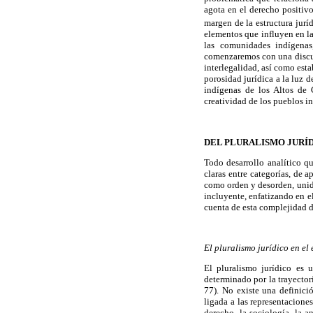
agota en el derecho positivo
margen de la estructura juríd
elementos que influyen en la
las comunidades indígenas
comenzaremos con una discusi
interlegalidad, así como es
porosidad jurídica a la luz
indígenas de los Altos de 
creatividad de los pueblos in
DEL PLURALISMO JURÍ
Todo desarrollo analítico q
claras entre categorías, de 
como orden y desorden, unida
incluyente, enfatizando en e
cuenta de esta complejidad 
El pluralismo jurídico en el
El pluralismo jurídico es 
determinado por la trayecto
77). No existe una definici
ligada a las representacione
derecho, la sociología, la a