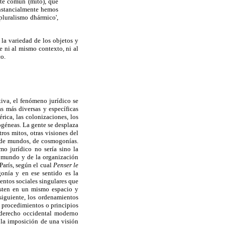
nte común (mito), que
cunstancialmente hemos
pluralismo dhármico',
 la variedad de los objetos y
e ni al mismo contexto, ni al
o.
iva, el fenómeno jurídico se
s más diversas y específicas
rica, las colonizaciones, los
ogéneas. La gente se desplaza
ros mitos, otras visiones del
o de mundos, de cosmogonías.
smo jurídico no sería sino la
el mundo y de la organización
París, según el cual
Penser le
onía y en ese sentido es la
entos sociales singulares que
isten en un mismo espacio y
siguiente, los ordenamientos
, procedimientos o principios
l derecho occidental moderno
a la imposición de una visión