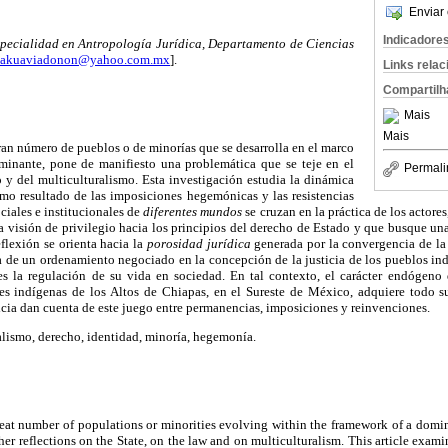
Enviar 
Indicadore
pecialidad en Antropología Jurídica, Departamento de Ciencias
akuaviadonon@yahoo.com.mx
].
Links rela
Compartilh
Mais
Mais
ran número de pueblos o de minorías que se desarrolla en el marco
ominante, pone de manifiesto una problemática que se teje en el
Permali
 y del multiculturalismo. Esta investigación estudia la dinámica
o resultado de las imposiciones hegemónicas y las resistencias
ociales e institucionales de
diferentes mundos
se cruzan en la práctica de los actore
a visión de privilegio hacia los principios del derecho de Estado y que busque una 
reflexión se orienta hacia la
porosidad jurídica
generada por la convergencia de la 
a de un ordenamiento negociado en la concepción de la justicia de los pueblos ind
es la regulación de su vida en sociedad. En tal contexto, el carácter endógeno 
s indígenas de los Altos de Chiapas, en el Sureste de México, adquiere todo s
ticia dan cuenta de este juego entre permanencias, imposiciones y reinvenciones.
lismo, derecho, identidad, minoría, hegemonía.
reat number of populations or minorities evolving within the framework of a domina
her reflections on the State, on the law and on multiculturalism. This article exa