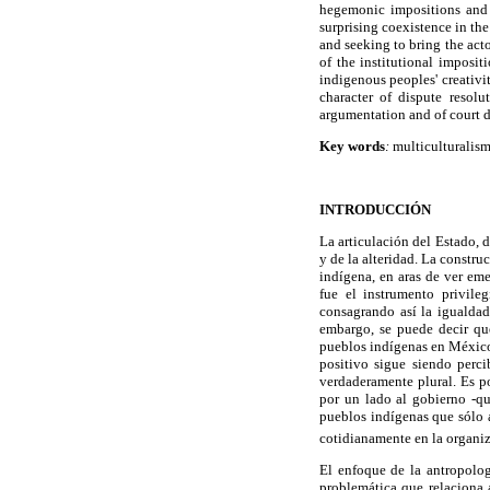
hegemonic impositions and i
surprising coexistence in the
and seeking to bring the acto
of the institutional imposit
indigenous peoples' creativit
character of dispute resol
argumentation and of court d
Key words
:
multiculturalism
INTRODUCCIÓN
La articulación del Estado, 
y de la alteridad. La constr
indígena, en aras de ver eme
fue el instrumento privile
consagrando así la igualdad 
embargo, se puede decir qu
pueblos indígenas en México,
positivo sigue siendo perc
verdaderamente plural. Es po
por un lado al gobierno -qu
pueblos indígenas que sólo a
cotidianamente en la organi
El enfoque de la antropologí
problemática que relaciona a