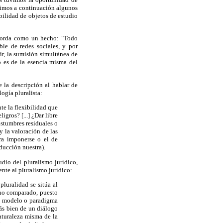
cimos a continuación algunos
bilidad de objetos de estudio
 aborda como un hecho: "Todo
ble de redes sociales, y por
ir, la sumisión simultánea de
o es de la esencia misma del
 la descripción al hablar de
logía pluralista:
te la flexibilidad que
gros? [...] ¿Dar libre
ostumbres residuales o
y la valoración de las
ara imponerse o el de
ducción nuestra).
dio del pluralismo jurídico,
te al pluralismo jurídico:
pluralidad se sitúa al
echo comparado, puesto
n modelo o paradigma
más bien de un diálogo
naturaleza misma de la