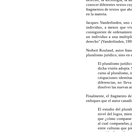
conocer diferentes textos c
fragmentos de textos que abo
en la materia.
Jacques Vanderlinden, uno d
individuo, a menos que viva
consiguiente de ordenamiento
un individuo a una multipli
derecho" (Vanderlinden, 199
Norbert Rouland, autor fran
pluralismo jurídico, sino en 
El pluralismo jurídic
dicha visión adopta. 
curso al pluralismo, 
crispaciones identita
diferencias, no llev
disolver las nuevas a
Finalmente, el fragmento de
enfoques que el autor canad
El estudio del plural
nivel del logos, mien
que ¿cómo comparar 
al cual compararlas, 
entre culturas que pr