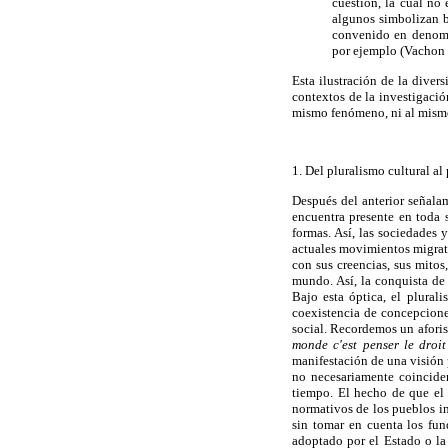
cuestión, la cual no
algunos simbolizan ba
convenido en denomin
por ejemplo (Vachon 
Esta ilustración de la diver
contextos de la investigació
mismo fenómeno, ni al mismo 
1. Del pluralismo cultural a
Después del anterior señala
encuentra presente en toda 
formas. Así, las sociedades 
actuales movimientos migrato
con sus creencias, sus mitos
mundo. Así, la conquista de
Bajo esta óptica, el plurali
coexistencia de concepciones
social. Recordemos un aforis
monde c'est penser le droit
manifestación de una visión 
no necesariamente coincide
tiempo. El hecho de que el 
normativos de los pueblos in
sin tomar en cuenta los fun
adoptado por el Estado o la 