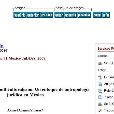
ía
Serviços P
-0636
Journal
no.71 México Jul./Dez. 2009
SciELO
Artigo
Espanh
Artigo
ulticulturalismo. Un enfoque de antropología
Referên
jurídica en México
Como c
SciELO
Akuavi Adonon Viveros*
Traduç