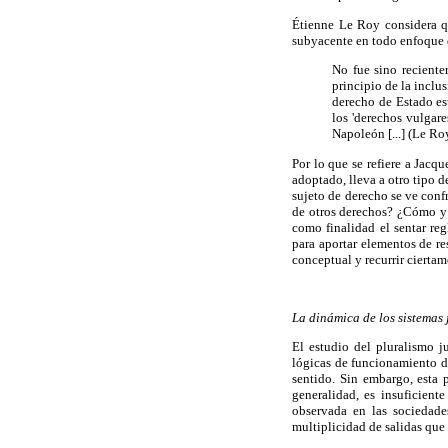
Étienne Le Roy considera qu
subyacente en todo enfoque du
No fue sino reciente
principio de la inclus
derecho de Estado es
los 'derechos vulgare
Napoleón [...] (Le Ro
Por lo que se refiere a Jacq
adoptado, lleva a otro tipo d
sujeto de derecho se ve conf
de otros derechos? ¿Cómo y p
como finalidad el sentar reg
para aportar elementos de re
conceptual y recurrir ciertam
La dinámica de los sistemas 
El estudio del pluralismo j
lógicas de funcionamiento de 
sentido. Sin embargo, esta 
generalidad, es insuficient
observada en las sociedades
multiplicidad de salidas que 