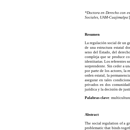
*Doctora en Derecho con es
Sociales, UAM-Cuajimalpa
[
Resumen
La regulación social de un g
de una estructura estatal d
seno del Estado, del derecho
compleja que se produce com
identitarias. Los referentes s
sorprendente. Sin ceder a un
por parte de los actores, la 
orden estatal, la permanenci
asegurar en tales condicion
privados en dos comunidade
jurídica y la decisión de jus
Palabras clave
:
multicultura
Abstract
The social regulation of a g
problematic that binds toget