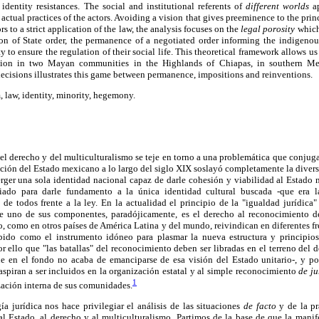
dentity resistances. The social and institutional referents of
different worlds
ap
 actual practices of the actors. Avoiding a vision that gives preeminence to the princi
rs to a strict application of the law, the analysis focuses on the
legal porosity
which
ion of State order, the permanence of a negotiated order informing the indigenou
y to ensure the regulation of their social life. This theoretical framework allows 
ution in two Mayan communities in the Highlands of Chiapas, in southern Me
ecisions illustrates this game between permanence, impositions and reinventions.
, law, identity, minority, hegemony.
del derecho y del multiculturalismo se teje en torno a una problemática que conjug
ucción del Estado mexicano a lo largo del siglo XIX soslayó completamente la divers
rger una sola identidad nacional capaz de darle cohesión y viabilidad al Estado 
giado para darle fundamento a la única identidad cultural buscada -que era 
de todos frente a la ley. En la actualidad el principio de la "igualdad jurídica
e uno de sus componentes, paradójicamente, es el derecho al reconocimiento de 
 como en otros países de América Latina y del mundo, reivindican en diferentes fr
ibido como el instrumento idóneo para plasmar la nueva estructura y principio
r ello que "las batallas" del reconocimiento deben ser libradas en el terreno del 
e en el fondo no acaba de emanciparse de esa visión del Estado unitario-, y por
spiran a ser incluidos en la organización estatal y al simple reconocimiento
de ju
1
zación interna de sus comunidades.
a jurídica nos hace privilegiar el análisis de las situaciones
de facto
y de la pr
l Estado, al derecho y al multiculturalismo. Partimos de la base de que la manif