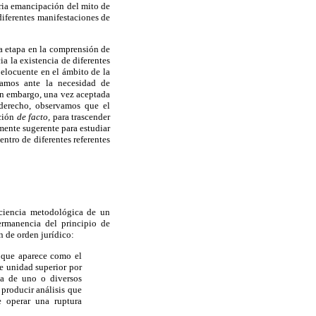
aria emancipación del mito de
diferentes manifestaciones de
a etapa en la comprensión de
a la existencia de diferentes
 elocuente en el ámbito de la
ntamos ante la necesidad de
Sin embargo, una vez aceptada
 derecho, observamos que el
ación
de facto,
para trascender
mente sugerente para estudiar
entro de diferentes referentes
iciencia metodológica de un
ermanencia del principio de
n de orden jurídico:
, que aparece como el
de unidad superior por
ia de uno o diversos
 producir análisis que
e operar una ruptura