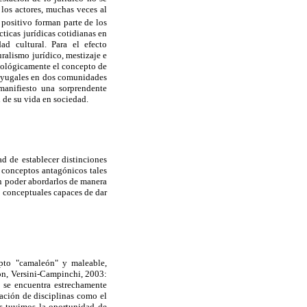
 los actores, muchas veces al
 positivo forman parte de los
ticas jurídicas cotidianas en
d cultural. Para el efecto
ralismo jurídico, mestizaje e
dológicamente el concepto de
onyugales en dos comunidades
manifiesto una sorprendente
n de su vida en sociedad.
d de establecer distinciones
e conceptos antagónicos tales
en poder abordarlos de manera
s conceptuales capaces de dar
epto "camaleón" y maleable,
on, Versini-Campinchi, 2003:
o se encuentra estrechamente
cación de disciplinas como el
ios tuvimos la oportunidad de