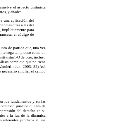
suelve el aspecto unitarista
ntos, y añade:
ra una aplicación del
iencias otras a las del
, implícitamente para
francesa, el código de
punto de partida que, una vez
e interroga tan pronto como un
itivista? ¿O de otro, incluso
nálisis complejo que no tiene
(Vanderlinden, 2003: 32) Así,
ce necesario ampliar el campo
 en los fundamentos y en las
l contexto jurídico que les da
omprensión del derecho en su
ales a la luz de la dinámica
s referentes jurídicos y una