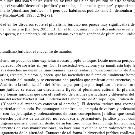
 es nunca una sola y única cuestión. Se trata más bien del estudio de este horizo
jo el vocablo 'derecho' o jurídico' y otros bajo 'dharma' o 'gran paz', y que cir
arlo 'pluralismo jurídico' [...], pero que habríamos podido también denominar '
y Nicolau-Coll, 1996: 278-279).
sidad en los discursos sobre el pluralismo jurídico nos parece muy significativa de
n en la materia (Le Roy, 2003: 13). En el fondo, ninguno de estos autores se refier
aspecto, y sin embargo utilizan la misma expresión genérica de pluralismo jurídic
l pluralismo jurídico: el encuentro de mundos
miento no podemos sino explicitar nuestro propio enfoque. Desde nuestra perspect
sociedad,
ubi societas ibi jus.
Con la sociedad evoluciona y se manifiesta bajo la
y sus derechos no dejan de transformarse. Las cruzadas, el "descubrimiento" de Amé
rios, etcétera, hicieron -y hacen- que las sociedades no fueran culturalmente hom
, su visión del mundo, y se encuentra con pueblos que profesan otras creencias, ot
 América o la colonización del África negra, por ejemplo, implican un encuentr
smo jurídico se encuentra directamente ligado al pluralismo cultural. El plurali
 y formas jurídicas que son el resultado de visiones particulares y diferentes d
mo del rector Michel Alliot, fundador del Laboratorio de Antropología Jurídica de 
("Concebir al mundo es concebir al derecho"). El derecho traduce una cosmog
particular del mundo. Esa cosmogonía implica una jerarquía de valores y ordenami
n con las jerarquías y ordenamientos de otras concepciones jurídicas que coex
derecho positivo de un Estado no reconozca el pensamiento jurídico y, por con
dígenas que se encuentran dentro de su territorio, o que les imponga limitaciones
damentos de esas manifestaciones, no hace sino revelar la sobre valoración de
ignorancia de la alteridad. Enmarcar de tal forma la diversidad jurídica conllev