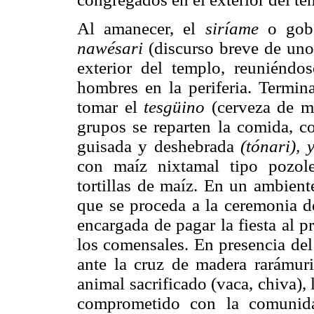
Al amanecer, el
siríame
o gobe
nawésari
(discurso breve de uno
exterior del templo, reuniéndo
hombres en la periferia. Termin
tomar el
tesgüino
(cerveza de ma
grupos se reparten la comida, c
guisada y deshebrada
(tónari), 
con maíz nixtamal tipo pozo
tortillas de maíz. En un ambient
que se proceda a la ceremonia 
encargada de pagar la fiesta al p
los comensales. En presencia de
ante la cruz de madera rarámuri 
animal sacrificado (vaca, chiva), 
comprometido con la comunidad