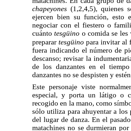
matachines. En cada grupo de d
chapeyones
(1,2,4,5), quienes 
ejercen bien su función, esto 
negociar con el fiestero o famil
cuánto
tesgüino
o comida se les 
preparar
tesgüino
para invitar al f
fuera indicando el número de pi
descanso; revisar la indumentaria
de los danzantes en el tiempo
danzantes no se despisten y esté
Este personaje viste normalme
especial, y porta un látigo o
recogido en la mano, como símbol
sólo utiliza para ahuyentar a lo
del lugar de danza. En el pasado
matachines no se durmieran por l