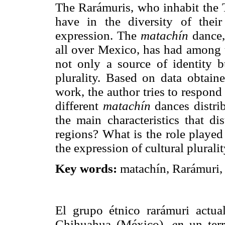
The Rarámuris, who inhabit the 
have in the diversity of thei
expression. The
matachín
dance,
all over Mexico, has had among t
not only a source of identity bu
plurality. Based on data obtain
work, the author tries to respond
different
matachín
dances distrib
the main characteristics that 
regions? What is the role played 
the expression of cultural plurali
Key words:
matachín, Rarámuri, T
El grupo étnico rarámuri actua
Chihuahua (México),
en
un terr