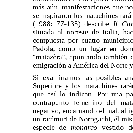
más aún, manifestaciones que nos
se inspiraron los matachines rar
(1988: 77-135) describe
Il Ca
situada al noreste de Italia, ha
compuesta por cuatro municipi
Padola, como un lugar en dond
"matazèra", apuntando también q
emigración a América del Norte y
Si examinamos las posibles an
Superiore y los matachines rar
que así lo indican. Por una pa
contrapunto femenino del mat
negativo, encarnando el mal, al 
un rarámuri de Norogachi, él mis
especie de
monarco
vestido de