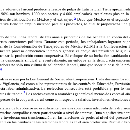
bajadores de Pascual produce refrescos de pulpa de fruta natural. Tiene aproximad
 90% son hombres, 1000 son socios, y 4 000 empleados), tres plantas (dos en l
5
ros de distribución en México y el extranjero.
Dado que México es el segundo 
erativa tiene un amplio mercado para sus productos, lo cual le proporciona una p
ado de una lucha laboral de tres años a principios de los ochenta en contra del
rtes conexiones políticas. Durante este periodo, los trabajadores lograron su
ical de la Confederación de Trabajadores de México (CTM) a la Confederación 
r un proceso democrático interno y ganarse el apoyo del presidente Miguel d
enzar la producción como cooperativa. El enfoque de su lucha fue cambiando
en la democracia sindical y, eventualmente, un enfoque en la democracia empresari
ajadores no sólo una cultura de solidaridad laboral, sino que sobre la base de la pr
6
.
ativa se rige por la Ley General de Sociedades Cooperativas. Cada dos años los soc
 Vigilancia, así como a los representantes de los comités de Educación, Previsión 
sta labor administrativa. La reelección consecutiva está prohibida y, por lo ta
7
stos de trabajo.
Los socios asisten a asambleas generales al menos dos veces al a
spectos de la cooperativa, así como con respecto a salarios, inversiones, elecciones 
crática de los obreros no es suficiente para una compresión adecuada de la división
uchas compañías tienen participación a nivel de empresa, "una significativa part
be involucrar una transformación en las relaciones de poder al nivel del proceso la
ente en los cambios de las relaciones laborales en el área productiva. Pascual ofrec