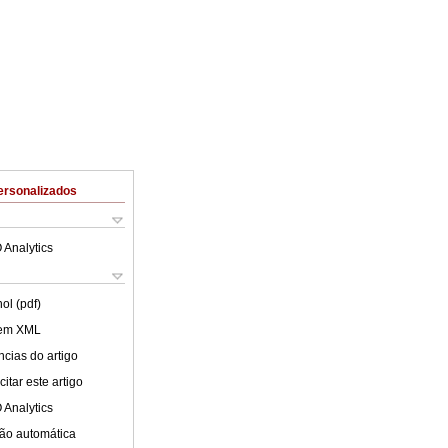
ersonalizados
 Analytics
ol (pdf)
 em XML
cias do artigo
itar este artigo
 Analytics
ão automática