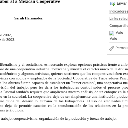
abor at a Mexican Cooperative
Enviar 
Indicadore
Sarah Hernández
Links rela
Compartilh
Mais
de 2002,
Mais
e de 2003.
Permali
oliberalismo y el socialismo, es necesario explorar opciones prácticas frente a am
caso de una cooperativa industrial mexicana y muestra el carácter único de la divisi
académicos y algunos activistas, quienes sostienen que las cooperativas deben exti
evistas con socios y empleados de la Sociedad Cooperativa de Trabajadores Pasc
o los obreros fueron capaces de establecer un "tercer camino", una cooperativa 
visión del trabajo, pero les da a los trabajadores control sobre el proceso pr
la Pascual también requiere que ampliemos nuestro análisis, de un enfoque en la d
ajo en la sociedad. La cooperativa deja de ser simplemente una institución produc
ue cuida del desarrollo humano de los trabajadores. El uso de empleados limi
no deja de permitir cambios en la transformación de las relaciones
en
la pro
mas jerárquicos.
 trabajo, cooperativismo, organización de la producción y fuerza de trabajo.