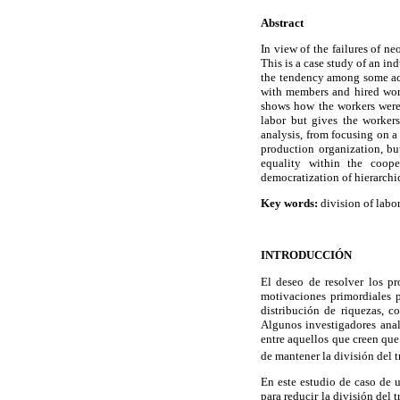
Abstract
In view of the failures of ne
This is a case study of an in
the tendency among some aca
with members and hired work
shows how the workers were 
labor but gives the worker
analysis, from focusing on a
production organization, bu
equality within the coope
democratization of hierarchic
Key words:
division of labo
INTRODUCCIÓN
El deseo de resolver los pr
motivaciones primordiales p
distribución de riquezas, 
Algunos investigadores anal
entre aquellos que creen que
de mantener la división del 
En este estudio de caso de 
para reducir la división del 