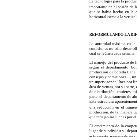
La tecnología para la produc
importante en el sostén de la
que se había hecho en la e
horizontal como a la vertical
REFORMULANDO LA DIF
La autoridad máxima en la c
comisiones no sólo desarroll
cual se reúnen cada semana.
El manejo del producto de la
según el departamento: bot
producción de botella tiene 
consejos y comisiones—, un 
un supervisor de línea por l
área de ventas, por su parte,
de distribución, choferes, a
parte, el departamento de al
Esta estructura aparentement
una reducción en el número
producción, de tal manera qu
que reflejan las luchas por el
El crecimiento de la cooper
lugar de subdividir su depar
más grande, necesitaría más s