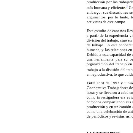
producción por los trabajad
3
más humana y eficiente.
Gr
embargo, sus discusiones se
argumentos, por lo tanto, t
activistas de este campo.
Este estudio de caso nos lle
a partir de la experiencia 
división del trabajo, sino en
de trabajo. En esta coopera
humana, y las relaciones
en
Debido a esta capacidad de co
una herramienta para su b
organización del trabajo en
trabajo a la división del tra
en reproductiva, lo que cuid
Entre abril de 1992 y juni
Cooperativa Trabajadores de 
horas y se llevaron a cabo e
como investigadora era evid
cómodos compartiendo sus ex
producción y en un camión de
como una celebración de aniv
de periódicos y revistas, así