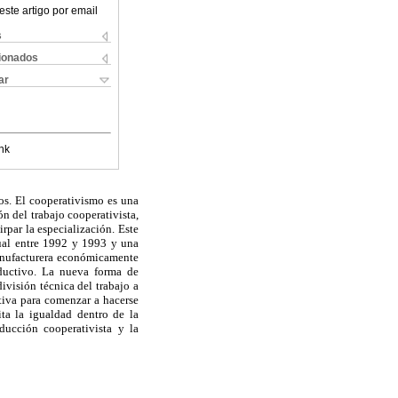
este artigo por email
s
cionados
ar
nk
bos. El cooperativismo es una
ón del trabajo cooperativista,
rpar la especialización. Este
ual entre 1992 y 1993 y una
manufacturera económicamente
oductivo. La nueva forma de
ivisión técnica del trabajo a
tiva para comenzar a hacerse
ta la igualdad dentro de la
ducción cooperativista y la