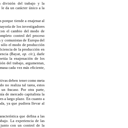
 división del trabajo y la
 le da un carácter único a la
s porque tiende a enajenar al
mayoría de los investigadores
 con el cambio del modo de
completo control del proceso
as y comunistas de Europa del
es sólo el modo de producción
ficiencia de la producción en
iencia (Bayat,
op. cit.
), darle
rpetúa la enajenación de los
sión del trabajo, argumentan,
 masa cada vez más eficiente,
rativas deben tener como meta
o no realiza tal tarea, estos
un fracaso. Por otra parte,
ía de mercado capitalista la
es a largo plazo. En cuanto a
a, ya que pudiera llevar al
racterística que defina a las
abajo. La experiencia de las
 junto con un control de la