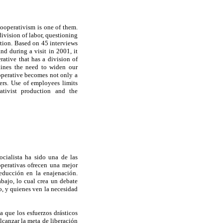
 Cooperativism is one of them.
division of labor, questioning
tion. Based on 45 interviews
d during a visit in 2001, it
ative that has a division of
lines the need to widen our
ooperative becomes not only a
ers. Use of employees limits
tivist production and the
ocialista ha sido una de las
operativas ofrecen una mejor
educción en la enajenación.
bajo, lo cual crea un debate
o, y quienes ven la necesidad
 que los esfuerzos drásticos
alcanzar la meta de liberación