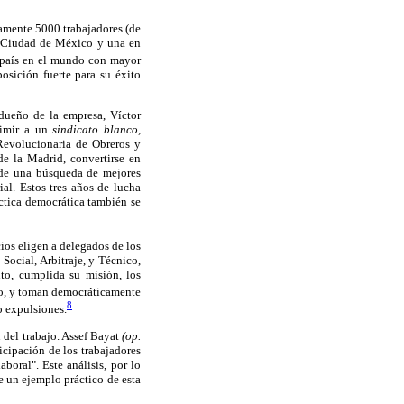
amente 5000 trabajadores (de
a Ciudad de México y una en
país en el mundo con mayor
osición fuerte para su éxito
 dueño de la empresa, Víctor
primir a un
sindicato blanco,
Revolucionaria de Obreros y
e la Madrid, convertirse en
 de una búsqueda de mejores
al. Estos tres años de lucha
áctica democrática también se
ios eligen a delegados de los
Social, Arbitraje, y Técnico,
nto, cumplida su misión, los
ño, y toman democráticamente
8
o expulsiones.
 del trabajo. Assef Bayat
(op.
icipación de los trabajadores
boral". Este análisis, por lo
e un ejemplo práctico de esta