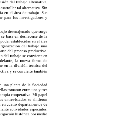
ión del trabajo alternativa,
arrollar tal alternativa. Sin
a en el área de trabajo. Sus
or para los investigadores y
rabajo desenajenado que surge
 se basa en deshacerse de la
 poder establecidas en el área
organización del trabajo más
arte del proceso productivo.
ón del trabajo se convierte en
delante, la nueva forma de
e en la división técnica del
ctiva y se convierte también
e una planta de la Sociedad
llas tomaron entre una y tres
 propia cooperativa. Mi papel
s entrevistados se sintieron
s en cuatro departamentos de
rante actividades especiales,
stigación histórica por medio