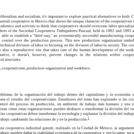
oliberalism and socialism, it's important to explore practical alternatives to both.
dustrial cooperative in Mexico that shows the unique character of the cooperativist 
demics and activists to think that cooperatives should overcome labor specializa
ers of the Sociedad Cooperativa Trabajadores Pascual, held in 1992 and 1993 an
able to establish a "third way," an economically successful manufacturing cooper
s control over the production process. This new production organization under
 technical division of labor to focusing on the division of labor in society. The c
t also a reproductive one that takes care of the human development of the work
rative, it doesn't, however, prevent changes in the relations
within
coopera
al structures.
r, cooperativism, production organization and workforce.
oblemas de la organización del trabajo dentro del capitalismo y la economía s
ara el estudio del cooperativismo. Estudiosos del tema han explorado si las co
control del proceso de producción, un ambiente de trabajo más humano y una r
izan cómo estas organizaciones pueden deshacer o transformar la división del tra
 las cooperativas deben transformar la tecnología y suplantar la división del trabaj
1
trabajo cambiando las relaciones
de y en
la producción.
una cooperativa industrial grande, realizado en la Ciudad de México, se argumenta
trabajo pueden dañar la viabilidad económica de la cooperativa y, por lo tanto, no 