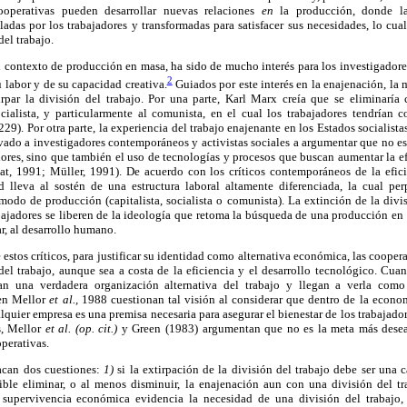
ooperativas pueden desarrollar nuevas relaciones
en
la producción, donde la
ladas por los trabajadores y transformadas para satisfacer sus necesidades, lo cual
el trabajo.
el contexto de producción en masa, ha sido de mucho interés para los investigadore
2
 labor y de su capacidad creativa.
Guiados por este interés en la enajenación, la 
par la división del trabajo. Por una parte,
Karl Marx creía que se eliminaría
ocialista, y particularmente al comunista, en el cual los trabajadores tendrían 
29). Por otra parte, la experiencia del trabajo enajenante en los Estados socialist
evado a investigadores contemporáneos y activistas sociales a argumentar que no 
dores, sino que también el uso de tecnologías y procesos que buscan aumentar la e
at, 1991; Müller, 1991). De acuerdo con los críticos contemporáneos de la efic
d lleva al sostén de una estructura laboral altamente diferenciada, la cual pe
 modo de producción (capitalista, socialista o comunista). La extinción de la divi
bajadores se liberen de la ideología que retoma la búsqueda de una producción en
r, al desarrollo humano.
e estos críticos, para justificar su identidad como alternativa económica, las coope
del trabajo, aunque sea a costa de la eficiencia y el desarrollo tecnológico. Cuand
an una verdadera organización alternativa del trabajo y llegan a verla como 
 en Mellor
et al.,
1988 cuestionan tal visión al considerar que dentro de la econom
quier empresa es una premisa necesaria para asegurar el bienestar de los trabajador
s, Mellor
et al. (op. cit.)
y Green (1983) argumentan que no es la meta más desead
perativas.
tacan dos cuestiones:
1)
si la extirpación de la división del trabajo debe ser una ca
ible eliminar, o al menos disminuir, la enajenación aun con una división del tr
supervivencia económica evidencia la necesidad de una división del trabajo,