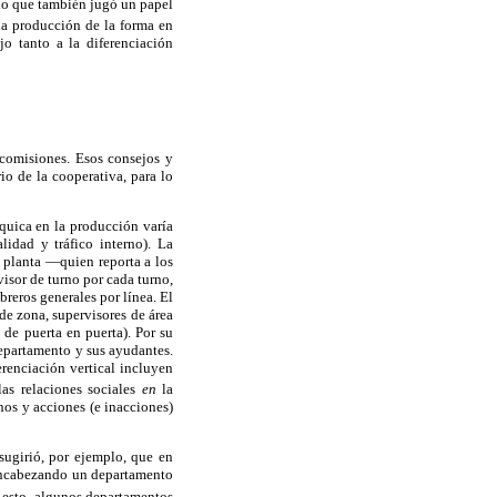
 lo que también jugó un papel
la producción de la forma en
o tanto a la diferenciación
 comisiones. Esos consejos y
io de la cooperativa, para lo
rquica en la producción varía
idad y tráfico interno). La
e planta —quien reporta a los
sor de turno por cada turno,
reros generales por línea. El
 de zona, supervisores de área
 de puerta en puerta). Por su
departamento y sus ayudantes.
erenciación vertical incluyen
s relaciones sociales
en
la
nos y acciones (e inacciones)
sugirió, por ejemplo, que en
n encabezando un departamento
 esto, algunos departamentos