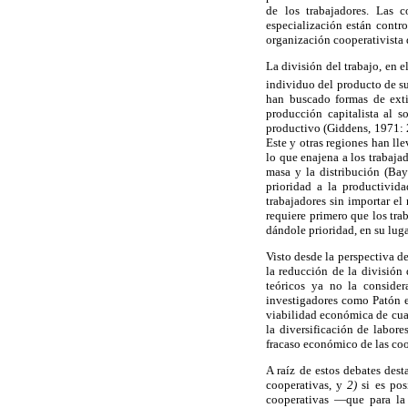
de los trabajadores. Las c
especialización están contro
organización cooperativista d
La división del trabajo, en 
individuo del producto de su
han buscado formas de extir
producción capitalista al s
productivo (Giddens, 1971: 2
Este y otras regiones han ll
lo que enajena a los trabaja
masa y la distribución (Bay
prioridad a la productivida
trabajadores sin importar el
requiere primero que los tra
dándole prioridad, en su luga
Visto desde la perspectiva d
la reducción de la división 
teóricos ya no la consider
investigadores como Patón
viabilidad económica de cual
la diversificación de labore
fracaso económico de las coo
A raíz de estos debates des
cooperativas, y
2)
si es pos
cooperativas —que para la 