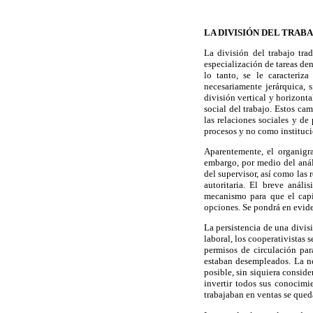
LA DIVISIÓN DEL TRAB
La división del trabajo tra
especialización de tareas den
lo tanto, se le caracteriz
necesariamente jerárquica, 
división vertical y horizonta
social del trabajo. Estos ca
las relaciones sociales y d
procesos y no como instituc
Aparentemente, el organigra
embargo, por medio del análi
del supervisor, así como las 
autoritaria. El breve anál
mecanismo para que el capit
opciones. Se pondrá en eviden
La persistencia de una divis
laboral, los cooperativistas 
permisos de circulación pa
estaban desempleados. La ne
posible, sin siquiera consid
invertir todos sus conocimie
trabajaban en ventas se qued