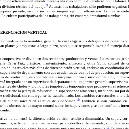
ción de refrescos es altamente mecanizada y no permite diversificación de labores,
9
 división técnica del trabajo.
Además, los trabajadores sólo pudieron organizar 
mpresa privada, ya que no tenían ningún ejemplo alternativo. Esto se reproduj
. La cultura participativa de los trabajadores, sin embargo, transformó a ambas.
ERENCIACIÓN VERTICAL
ooperativa es la asamblea general, la cual elige a los delegados de consejos y
an planes y propuestas a largo plazo, sino que se responsabilizan del manejo diar
 cooperativa se divide en dos secciones: producción y ventas. La estructura jerá
ella.
Tetra Pak,
plásticos, mantenimiento, almacén y otros (como control de cal
uno de los niveles más altos de diferenciación vertical, incluye un coordinador d
supervisor de departamento con dos ayudantes de control de producción, un supervi
ínea de producción, dos operadores de máquina por línea, un corcholatero y nueve ob
 está integrada por un supervisor de departamento, un gerente general, supervisores
sistentes de chofer y promotores (empleados temporales que promueven el refresco
macén tiene la jerarquía más corta: un supervisor de almacenes, un supervisor por 
e tradicional, sin embargo, se ha transformado. Los cambios estructurales a la dif
10
 de supervisores y en el nivel de supervisión.
También se dan cambios en la
e los obreros tienen mayor control sobre los supervisores y se dan conflictos inter
 control.
ativa no aumentó la diferenciación vertical; tendió a disminuirla. Un supervisor 
tamento, se le permitiera más personal para sobrellevar la demanda; si lo dejara
11
upervisores de subárea, lo cual crearía una capa más en la jerarquía.
En lugar de