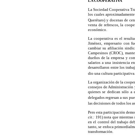
LA COOPERATIVA
La Sociedad Cooperativa Tra
los cuales aproximadamente
Querétaro) y docenas de cent
venta de refrescos, la coop
económico.
La cooperativa es el result
Jiménez, empresario con fue
cambiar su afiliación sind
Campesinos (CROC), mantene
dueños de la empresa y com
salarios a una insistencia 
desarrollaron entre los trab
dio una cultura participativa
La organización de la cooper
consejos de Administración y
quienes se dedican sólo a e
delegados regresan a sus pue
las decisiones de todos los a
Pero esta participación demo
cit.:
191) nota que mientras m
en el control del trabajo de
tanto, se enfoca primordialm
transformación.