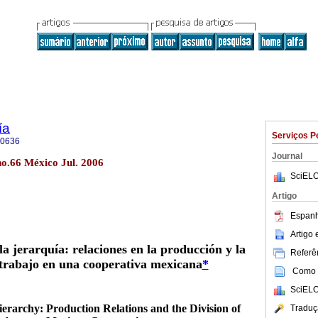
ía
Serviços P
-0636
Journal
no.66 México Jul. 2006
SciELO
Artigo
Espanh
Artigo
a jerarquía: relaciones en la producción y la
Referên
 trabajo en una cooperativa mexicana
*
Como c
SciELO
erarchy: Production Relations and the Division of
Traduç