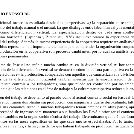
AJO EN PASCUAL
dicional mente es estudiada desde dos perspectivas:
a)
la separación entre trab
tro del trabajo manual o el mental. La que distingue entre labor manual y la mental 
a como diferenciación vertical. La especialización dentro de cada área conl
sino horizontal (Espinosa y Zimbalist, 1978). Aquí exploramos la experiencia d
l del trabajo. Además, la misma experiencia de la cooperativa requiere un análisis 
mbios representan un importante elemento para comprender la organización coopera
e producción en la cooperativa son procesos cambiantes, por lo cual su análisis r
iones permanentes.
ma de Pascual no refleja mucho cambio ni en la división vertical ni horizontal
sis de la diferenciación vertical se demuestra cómo la cultura participativa en l
relaciones
en
la producción, comparadas con aquellas que caracterizan a la división
isis de la diferenciación horizontal también muestra que la especialización de
alista controle a los trabajadores, sino que puede ser controlada por los traba
cia que las relaciones en el área de trabajo y la cultura participativa reducen la e
ión del trabajo se debe tanto al pasado como al actual contexto social en Pascual. 
se encontraron dos plantas sin producción, con maquinaria que se iba oxidando, falt
ra sus camiones. Aunque muchos trabajadores tenían empleos en otras partes, a
cesidad de ingresos para mantener a sus familias los llevó a priorizar el comien
erar cambios en la organización técnica del trabajo. Determinaron que la única form
ntos en las áreas específicas en las que cada uno se especializaba. Por lo tanto
aron en ventas, y la mayoría de los que habían trabajado en producción se quedaron 