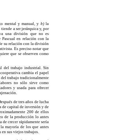
ajo mental y manual, y
b)
la
tiende a ser jerárquica y, por
leva una división que no es
e Pascual en relación con la
de su relación con la división
tivista. Es preciso notar que
equiere que se observen como
 del trabajo industrial. Sin
a cooperativa cambia el papel
 del trabajo tradicionalmente
 labores no sólo sirve como
jadores y usada para ofrecer
najenación.
Después de tres años de lucha
a de capital de inversión y de
proximadamente 200 de ellos
zo de la producción lo antes
a de crecer rápidamente sería
, la mayoría de los que antes
en sus viejos trabajos.