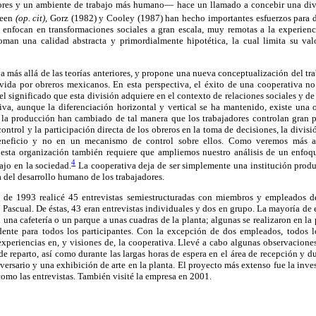
ores y un ambiente de trabajo más humano— hace un llamado a concebir una divis
een
(op. cit),
Gorz (1982) y Cooley (1987) han hecho importantes esfuerzos para des
 enfocan en transformaciones sociales a gran escala, muy remotas a la experienci
oman una calidad abstracta y primordialmente hipotética, la cual limita su val
va más allá de las teorías anteriores, y propone una nueva conceptualización del t
vivida por obreros mexicanos. En esta perspectiva, el éxito de una cooperativa no
 el significado que esta división adquiere en el contexto de relaciones sociales y de
tiva, aunque la diferenciación horizontal y vertical se ha mantenido, existe una 
la producción han cambiado de tal manera que los trabajadores controlan gran p
ntrol y la participación directa de los obreros en la toma de decisiones, la divisi
eneficio y no en un mecanismo de control sobre ellos. Como veremos más a
 esta organización también requiere que ampliemos nuestro análisis de un enfoqu
4
bajo en la sociedad.
La cooperativa deja de ser simplemente una institución produ
a del desarrollo humano de los trabajadores.
o de 1993 realicé 45 entrevistas semiestructuradas con miembros y empleados d
Pascual. De éstas, 43 eran entrevistas individuales y dos en grupo. La mayoría de e
n una cafetería o un parque a unas cuadras de la planta; algunas se realizaron en la
ente para todos los participantes. Con la excepción de dos empleados, todos lo
periencias en, y visiones de, la cooperativa. Llevé a cabo algunas observacione
 reparto, así como durante las largas horas de espera en el área de recepción y du
ersario y una exhibición de arte en la planta. El proyecto más extenso fue la inve
 como las entrevistas. También visité la empresa en 2001.