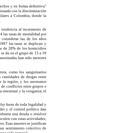
rechos y en forma definitiva"
cionada con la discriminación
milares a Colombia, donde la
.
a tendencia al incremento de
 las tasas de mortalidad por
 considerar las de los años
1997 las tasas se duplican y
rca de 28% de los homicidios
 se da en el grupo de 15 a 19
 asesinadas han sido menores
tera, como los sanguinarios
es cantidades de drogas entre
 la región, y los asesinatos
 de conflictos entre grupos e
a intestinal y la venganza, el
a
ley
fuera de toda legalidad y
er y el control político dan
cobrarse una deuda o resolver
nculen con estas actividades;
s. Esas muertes se justifican
e un sentimiento colectivo de
esta vida inmoral.