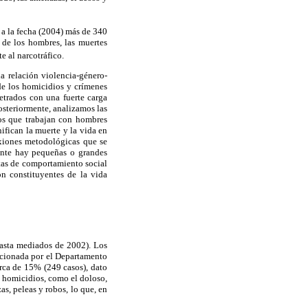
a la fecha (2004) más de 340
 de los hombres, las muertes
 al narcotráfico.
a relación violencia-género-
 de los homicidios y crímenes
etrados con una fuerte carga
osteriormente, analizamos las
pos que trabajan con hombres
ifican la muerte y la vida en
exiones metodológicas que se
ente hay pequeñas o grandes
utas de comportamiento social
on constituyentes de la vida
hasta mediados de 2002). Los
rcionada por el Departamento
rca de 15% (249 casos), dato
 homicidios, como el doloso,
as, peleas y robos, lo que, en