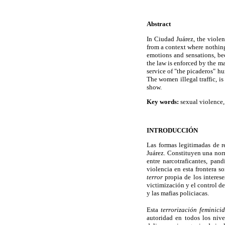
Abstract
In Ciudad Juárez, the violenc
from a context where nothing 
emotions and sensations, be
the law is enforced by the m
service of "the picaderos" h
The women illegal traffic, is
show.
Key words:
sexual violence, 
INTRODUCCIÓN
Las formas legitimadas de r
Juárez. Constituyen una norm
entre narcotraficantes, pand
violencia en esta frontera 
terror
propia de los interes
victimización y el control d
y las mafias policiacas.
Esta
terrorización feminicid
autoridad en todos los nive