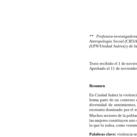
** Profesora-investigado
Antropología Social (CIESA
(UPN/Unidad Juárez) y de la
Texto recibido el 1 de novi
Aprobado el 11 de noviembr
Resumen
En Ciudad Juárez la violencia
forma parte de un contexto 
diversidad de sentimientos
escenario dominado por el mi
Muchos sectores de la poblac
las mujeres constituyen uno d
lo que lo rodea, como veremo
Palabras clave:
violencia sex