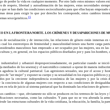
sgo de perder la vida en cualquier momento. Por otro lado estos mismos valores es
es de respeto, libertad y autoafirmación de las mujeres, estas necesidades siempr
 que se han dado las condiciones socioculturales para que ellas hayan empezado c
rsas áreas para exigir lo que por derecho les corresponde, estos cambios tiene
15
temas sexo/genéricos.
O EN LA FRONTERA NORTE. LOS CRÍMENES Y DESAPARICIONES DE 
s de socialización y de interacción, las relaciones de género están inmersas en 
 cual los estereotipos de femineidad y masculinidad tienen una fuerte carga patri
onsiderados masculinos han empezado a ser ocupados por las mujeres, sea en las es
cultura y, en general, en los espacios públicos diseñados por y para los hombres, 
industrializó y urbanizó desproporcionadamente, en particular cuando se inició e
a mediados de los sesenta) y el narcotráfico comenzó a operar de manera indiscri
agudeza la cultural patriarcal. Las agresiones sexuales, sea por el acoso y host
ros de "ser mujer" y exponer su cuerpo y su sexualidad en los espacios públicos y p
ados por la creciente independencia económica de las mujeres y por la crisis
de la conciencia de algunas mujeres con respecto a sus condiciones de desigualda
n en tela de juicio al sistema patriarcal que ha dominado las relaciones de género e
gunos cambios —que, obviamente no sólo se producen en los terrenos de las leyes 
caciones necesarias, como las culturales. Y para que no se vea alterada la armo
sde las estructuras culturales de la vida cotidiana, la educación, la familia, la parej