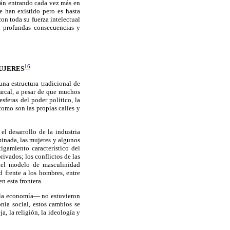
tán entrando cada vez más en
e han existido pero es hasta
on toda su fuerza intelectual
n profundas consecuencias y
16
MUJERES
una estructura tradicional de
arcal, a pesar de que muchos
feras del poder político, la
como son las propias calles y
l desarrollo de la industria
minada, las mujeres y algunos
igamiento característico del
rivados; los conflictos de las
 del modelo de masculinidad
d frente a los hombres, entre
n esta frontera.
y la economía— no estuvieron
nía social, estos cambios se
a, la religión, la ideología y