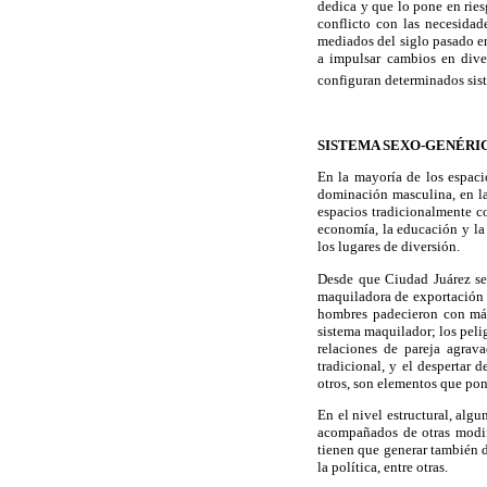
dedica y que lo pone en rie
conflicto con las necesidad
mediados del siglo pasado en
a impulsar cambios en dive
configuran determinados sis
SISTEMA SEXO-GENÉRIC
En la mayoría de los espacio
dominación masculina, en la
espacios tradicionalmente c
economía, la educación y la 
los lugares de diversión.
Desde que Ciudad Juárez se 
maquiladora de exportación (
hombres padecieron con más 
sistema maquilador; los pelig
relaciones de pareja agrav
tradicional, y el despertar 
otros, son elementos que pone
En el nivel estructural, al
acompañados de otras modifi
tienen que generar también de
la política, entre otras.