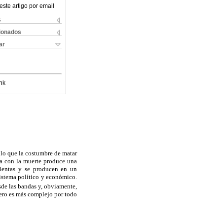
este artigo por email
s
cionados
ar
nk
r lo que la costumbre de matar
ía con la muerte produce una
olentas y se producen en un
sistema político y económico.
de las bandas y, obviamente,
 pero es más complejo por todo