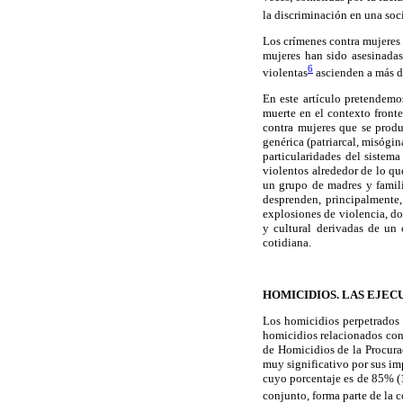
la discriminación en una soc
Los crímenes contra mujeres
mujeres han sido asesinadas
6
violentas
ascienden a más de
En este artículo pretendemos
muerte en el contexto fronte
contra mujeres que se produ
genérica (patriarcal, misógi
particularidades del sistem
violentos alrededor de lo qu
un grupo de madres y famili
desprenden, principalmente
explosiones de violencia, do
y cultural derivadas de un 
cotidiana.
HOMICIDIOS. LAS EJEC
Los homicidios perpetrados 
homicidios relacionados con
de Homicidios de la Procura
muy significativo por sus im
cuyo porcentaje es de 85% (14
conjunto, forma parte de la 