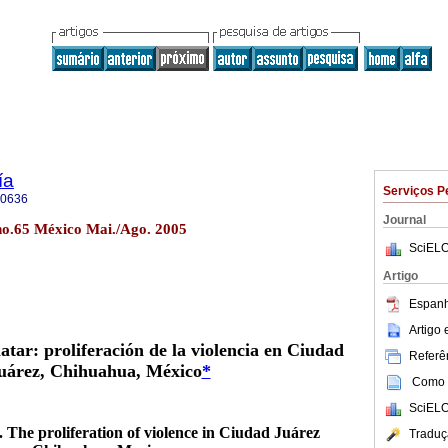
ía
Serviços P
-0636
Journal
no.65 México Mai./Ago. 2005
SciELO
Artigo
Espanh
Artigo
tar: proliferación de la violencia en Ciudad
Referên
uárez, Chihuahua, México
*
Como c
SciELO
. The proliferation of violence in Ciudad Juárez
Traduç