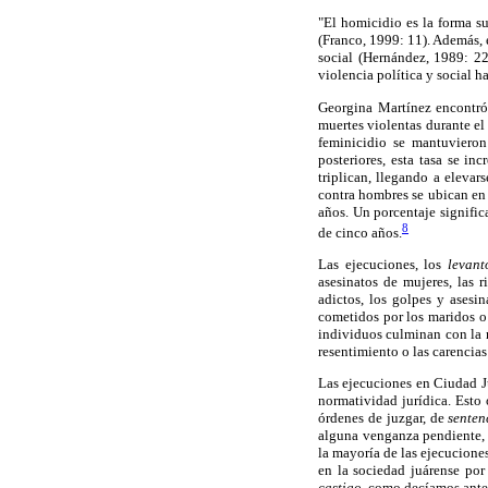
"El homicidio es la forma su
(Franco, 1999: 11). Además, 
social (Hernández, 1989: 22
violencia política y social h
Georgina Martínez encontró,
muertes violentas durante e
feminicidio se mantuvieron
posteriores, esta tasa se i
triplican, llegando a eleva
contra hombres se ubican en 
años. Un porcentaje signifi
8
de cinco años.
Las ejecuciones, los
levant
asesinatos de mujeres, las r
adictos, los golpes y asesi
cometidos por los maridos o 
individuos culminan con la mu
resentimiento o las carencia
Las ejecuciones en Ciudad J
normatividad jurídica. Esto
órdenes de juzgar, de
senten
alguna venganza pendiente, i
la mayoría de las ejecucione
en la sociedad juárense por 
castigo,
como decíamos anteri