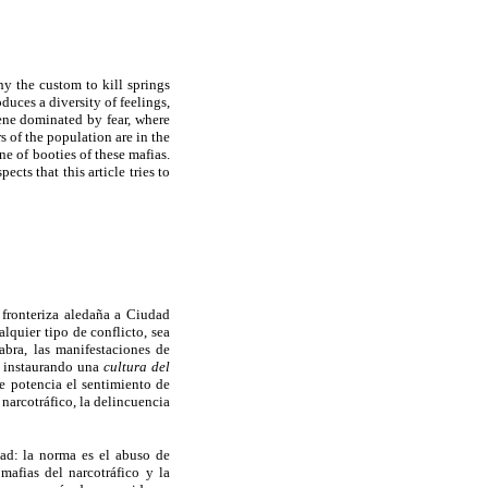
why the custom to kill springs
duces a diversity of feelings,
ene dominated by fear, where
 of the population are in the
e of booties of these mafias.
cts that this article tries to
 fronteriza aledaña a Ciudad
lquier tipo de conflicto, sea
labra, las manifestaciones de
a instaurando una
cultura del
e potencia el sentimiento de
narcotráfico, la delincuencia
ad: la norma es el abuso de
mafias del narcotráfico y la