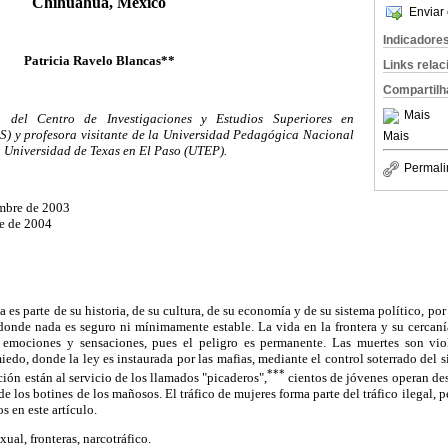
Chihuahua, Mexico
Enviar 
Indicadore
Patricia Ravelo Blancas**
Links rela
Compartilh
Mais
ra del Centro de Investigaciones y Estudios Superiores en
S) y profesora visitante de la Universidad Pedagógica Nacional
Mais
 Universidad de Texas en El Paso (UTEP).
Permali
embre de 2003
e de 2004
 es parte de su historia, de su cultura, de su economía y de su sistema político, po
donde nada es seguro ni mínimamente estable. La vida en la frontera y su cercan
, emociones y sensaciones, pues el peligro es permanente. Las muertes son vi
edo, donde la ley es instaurada por las mafias, mediante el control soterrado del 
***
ión están al servicio de los llamados "picaderos",
cientos de jóvenes operan des
e los botines de los mañosos. El tráfico de mujeres forma parte del tráfico ilegal,
s en este artículo.
ual, fronteras, narcotráfico.