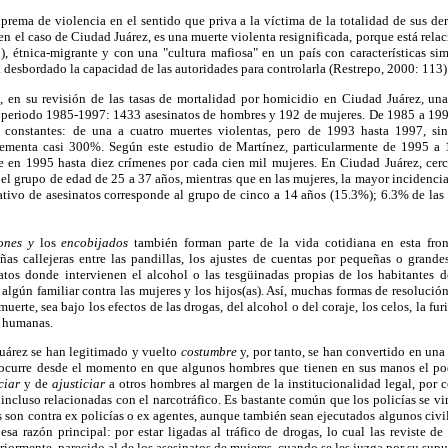
prema de violencia en el sentido que priva a la víctima de la totalidad de sus de
en el caso de Ciudad Juárez, es una muerte violenta resignificada, porque está rela
), étnica-migrante y con una "cultura mafiosa" en un país con características si
a desbordado la capacidad de las autoridades para controlarla (Restrepo, 2000: 113)
 en su revisión de las tasas de mortalidad por homicidio en Ciudad Juárez, un
l periodo 1985-1997: 1433 asesinatos de hombres y 192 de mujeres. De 1985 a 1994
 constantes: de una a cuatro muertes violentas, pero de 1993 hasta 1997, sin
ncrementa casi 300%. Según este estudio de Martínez, particularmente de 1995 a 
rse en 1995 hasta diez crímenes por cada cien mil mujeres. En Ciudad Juárez, ce
el grupo de edad de 25 a 37 años, mientras que en las mujeres, la mayor incidencia
cativo de asesinatos corresponde al grupo de cinco a 14 años (15.3%); 6.3% de las
ones y
los
encobijados
también forman parte de la vida cotidiana en esta fron
iñas callejeras entre las pandillas, los ajustes de cuentas por pequeñas o grand
natos donde intervienen el alcohol o las tesgüinadas propias de los habitantes de
algún familiar contra las mujeres y los hijos(as). Así, muchas formas de resolución
erte, sea bajo los efectos de las drogas, del alcohol o del coraje, los celos, la furi
s humanas.
uárez se han legitimado y vuelto
costumbre
y, por tanto, se han convertido en un
 ocurre desde el momento en que algunos hombres que tienen en sus manos el pod
ciar
y de
ajusticiar
a otros hombres al margen de la institucionalidad legal, por 
ncluso relacionadas con el narcotráfico. Es bastante común que los policías se vi
s son contra ex policías o ex agentes, aunque también sean ejecutados algunos civile
esa razón principal: por estar ligadas al tráfico de drogas, lo cual las reviste d
ormente, parecido al de los asesinatos de mujeres, cuando se les juzga por su supu