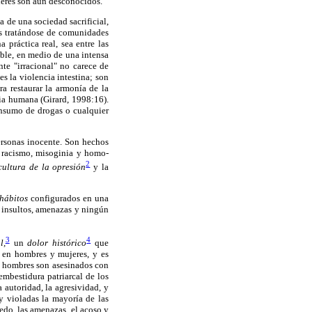
oderes son aún desconocidos.
a de una sociedad sacrificial,
más tratándose de comunidades
 práctica real, sea entre las
ble, en medio de una intensa
nte "irracional" no carece de
s la violencia intestina; son
ara restaurar la armonía de la
cia humana (Girard, 1998:16).
onsumo de drogas o cualquier
ersonas inocente. Son hechos
, racismo, misoginia y homo-
2
cultura de la opresión
y la
hábitos
configurados en una
, insultos, amenazas y ningún
3
4
l,
un
dolor histórico
que
 en hombres y mujeres, y es
os hombres son asesinados con
mbestidura patriarcal de los
 autoridad, la agresividad, y
y violadas la mayoría de las
iedo, las amenazas, el acoso y