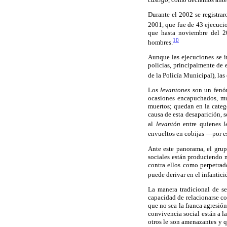
Durante el 2002 se registrar
2001, que fue de 43 ejecucio
que hasta noviembre del 2
10
hombres.
Aunque las ejecuciones se i
policías, principalmente de
de la Policía Municipal), las
Los
levantones
son un fenó
ocasiones encapuchados, muc
muertos; quedan en la cate
causa de esta desaparición, 
al
levantón
entre quienes
l
envueltos en cobijas —por es
Ante este panorama, el grup
sociales están produciendo 
contra ellos como perpetrad
puede derivar en el infantici
La manera tradicional de se
capacidad de relacionarse co
que no sea la franca agresió
convivencia social están a l
otros le son amenazantes y q