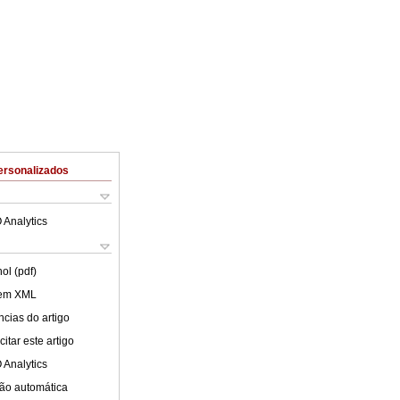
ersonalizados
 Analytics
ol (pdf)
 em XML
cias do artigo
itar este artigo
 Analytics
ão automática