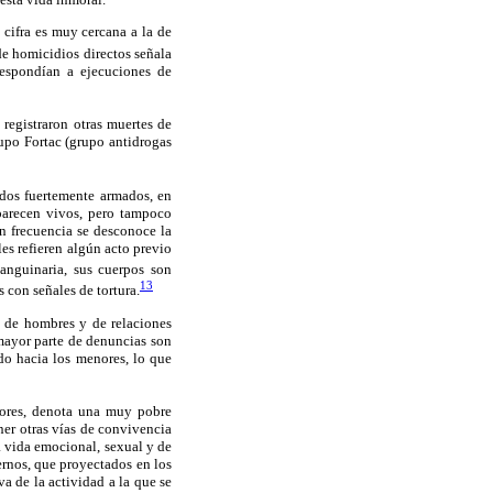
 cifra es muy cercana a la de
de homicidios directos señala
espondían a ejecuciones de
registraron otras muertes de
upo Fortac (grupo antidrogas
dos fuertemente armados, en
aparecen vivos, pero tampoco
n frecuencia se desconoce la
es refieren algún acto previo
nguinaria, sus cuerpos son
13
 con señales de tortura.
o de hombres y de relaciones
mayor parte de denuncias son
do hacia los menores, lo que
alores, denota una muy pobre
ner otras vías de convivencia
a vida emocional, sexual y de
ernos, que proyectados en los
a de la actividad a la que se