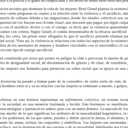
uye a la policía y el grado de complicidad y los nexos de fondo entre estos tres p
icios sociales que dominan la vida de las mujeres. René Girard plantea la existenci
rnos varias preguntas en cuanto a la relación entre la violencia y el sacrificio, 
zcla de culturas debida a las migraciones, donde los rituales colectivos son una
, quienes tal vez buscan una
víctima ritual,
una inocente que pague por algún culpa
na con el sacrificio divino o con el castigo, es decir, que la violencia aparenteme
amos con certeza. Según Girard, el común denominador de la eficacia sacrificial e
des, los celos, las peleas entre allegados lo que el sacrificio pretende eliminar p
ad social. Vista así, la violencia se relaciona con todos los aspectos de la existen
lista de los asesinatos de mujeres y hombres vinculados con el narcotráfico, el c
acia este tipo de
castigo sacrificial.
tá constituida por actos que ponen en peligro la vida o provocan la muerte de p
ales de desigualdad social, de discriminación de género y de clase, de xenofobia
 las mujeres son formados para preservan un orden social que se apoya en una
 fronteriza
ha pasado a formar parte de
la costumbre,
de cierto
estilo de vida,
de
hombres entre sí y en su relación con las mujeres se enfrentan a muerte, a golpes
olentas en esta frontera representan un
sufrimiento colectivo,
un
trauma socia
e la sociedad, en una
memoria lastimada y herida.
Este fenómeno se manifiesta
ultura misógina y patriarcal en ambos, pero con un matiz distinto. La mayoría de l
ntan mucho de lo que significan los atributos de la masculinidad hegemónica, la e
de los poderosos, de los que saben, pueden y deben ejercer la fuerza, el dominio, la
do las armas, incluso las corporales y simbólicas. Las mujeres son asesinadas 
a física, por la dominación de sus cuerpos y de su sexualidad, debilitadas por el m