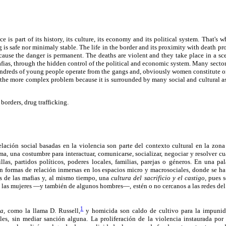
e is part of its history, its culture, its economy and its political system. That's 
is safe nor minimaly stable. The life in the border and its proximity with death pro
cause the danger is permanent. The deaths are violent and they take place in a sc
afias, through the hidden control of the political and economic system. Many sectors
undreds of young people operate from the gangs and, obviously women constitute on
 the more complex problem because it is surrounded by many social and cultural aspe
borders, drug trafficking.
elación social basadas en la violencia son parte del contexto cultural en la zona
a, una costumbre para interactuar, comunicarse, socializar, negociar y resolver cua
illas, partidos políticos, poderes locales, familias, parejas o géneros. En una pa
son formas de relación inmersas en los espacios micro y macrosociales, donde se h
es de las mafias y, al mismo tiempo, una
cultura del sacrificio y el castigo,
pues s
e las mujeres —y también de algunos hombres—, estén o no cercanos a las redes del 
1
a,
como la llama D. Russell,
y homicida son caldo de cultivo para la impunid
les, sin mediar sanción alguna. La proliferación de la violencia instaurada por 