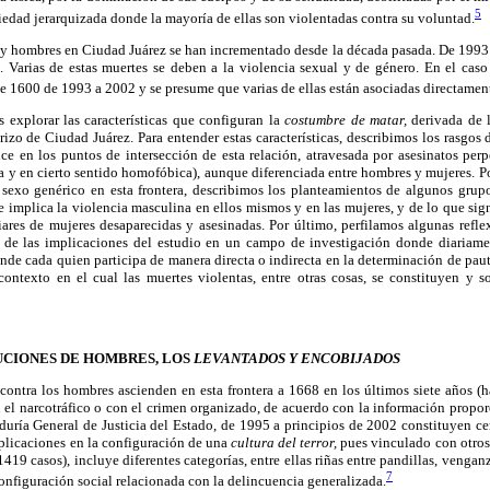
5
iedad jerarquizada donde la mayoría de ellas son violentadas contra su voluntad.
 y hombres en Ciudad Juárez se han incrementado desde la década pasada. De 1993 
. Varias de estas muertes se deben a la violencia sexual y de género. En el caso
 1600 de 1993 a 2002 y se presume que varias de ellas están asociadas directamente
 explorar las características que configuran la
costumbre de matar,
derivada de l
rizo de Ciudad Juárez. Para entender estas características, describimos los rasgos
ce en los puntos de intersección de esta relación, atravesada por asesinatos perp
na y en cierto sentido homofóbica), aunque diferenciada entre hombres y mujeres. P
a sexo genérico en esta frontera, describimos los planteamientos de algunos gru
e implica la violencia masculina en ellos mismos y en las mujeres, y de lo que sign
ares de mujeres desaparecidas y asesinadas. Por último, perfilamos algunas refl
, de las implicaciones del estudio en un campo de investigación donde diariam
nde cada quien participa de manera directa o indirecta en la determinación de pa
contexto en el cual las muertes violentas, entre otras cosas, se constituyen y s
UCIONES DE HOMBRES, LOS
LEVANTADOS Y ENCOBIJADOS
contra los hombres ascienden en esta frontera a 1668 en los últimos siete años (
 el narcotráfico o con el crimen organizado, de acuerdo con la información propo
duría General de Justicia del Estado, de 1995 a principios de 2002 constituyen ce
plicaciones en la configuración de una
cultura del terror,
pues vinculado con otros
19 casos), incluye diferentes categorías, entre ellas riñas entre pandillas, venganz
7
configuración social relacionada con la delincuencia generalizada.