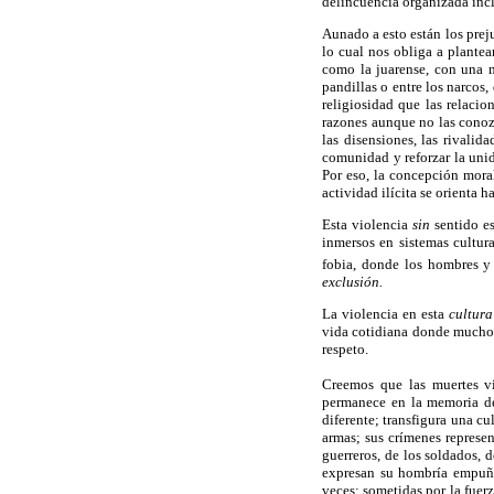
delincuencia organizada incl
Aunado a esto están los preju
lo cual nos obliga a plantea
como la juarense, con una me
pandillas o entre los narcos
religiosidad que las relacio
razones aunque no las conozc
las disensiones, las rivalida
comunidad y reforzar la unid
Por eso, la concepción mora
actividad ilícita se orienta h
Esta violencia
sin
sentido es
inmersos en sistemas cultur
fobia, donde los hombres y
exclusión.
La violencia en esta
cultura
vida cotidiana donde muchos 
respeto.
Creemos que las muertes vi
permanece en la memoria d
diferente; transfigura una c
armas; sus crímenes represe
guerreros, de los soldados, 
expresan su hombría empuñan
veces; sometidas por la fuerz