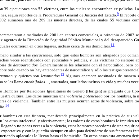
on 39 ejecuciones con 55 víctimas, entre las cuales se encontraban ex policías. La
9
nes, según reportes de la Procuraduría General de Justicia del Estado.
El reporte 
002 sumaban más de 269 las muertes directas, de las cuales 55 víctimas corr
ncrementaron a mediados de 2001 en centros comerciales, a principio de 2002 se 
 ex agentes de la Dirección de Seguridad Pública Municipal y del desaparecido Gr
11
 cuales ocurrieron en otros lugares, incluso cerca de sus domicilios.
meno similar a las
ejecuciones,
sólo que estos hombres son atrapados por coman
has veces identificados con judiciales y policías, y las víctimas no siempre 
goría de
desaparecidos.
Generalmente se les relaciona con el narcotráfico, pero co
sobre todo cuando no hay antecedentes de narcotráfico y sólo los testigos presencial
12
evantan
y quienes son
levantados.
Algunos aparecen asesinados de manera sa
o se les llama
encobijados
—, amarrados, mutilados incluso en vida y muchas veces
o Hombres por Relaciones Igualitarias de Género (Horigen) se pregunta qué tip
nuestra cultura. Los datos muestran una
violencia potenciada
por los hombres, la 
ores de violencia. También entre las mujeres ocurren actos de violencia, sobre to
14
dio.
r hombres en esta frontera, manifestada principalmente en la práctica de sus v
n los otros intelectual y afectivamente; los valores de estos hombres le impiden te
n llegando no pocas veces a la violencia, estos hombres poseedores de una raquític
a expectativa y con la guardia siempre en alto para defenderse de sus fantasmas int
ueriendo aplacarlos lo llevan hasta el homicidio. En otros casos esta amenaza deriv