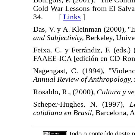
Cold War Lessons from El Salv
34. [
Links
]
Das, V. y A. Kleinman (2000), "I
and Subjectivity,
Berkeley, Unive
Feixa, C. y Ferrándiz, F. (eds.)
FAAEE-ICA [edición en CD
Nagengast, C. (1994), "Violence
Annual Review of Anthropology,
Rosaldo, R., (2000),
Cultura y ve
Scheper-Hughes, N. (1997),
L
cotidiana en Brasil,
Barcelona,
Todo o conteúdo deste pe