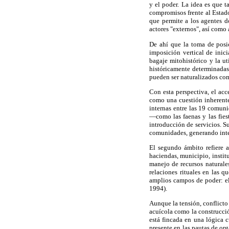
y el poder. La idea es que 
compromisos frente al Estad
que permite a los agentes d
actores "externos", así como
De ahí que la toma de posi
imposición vertical de inic
bagaje mitohistórico y la ut
históricamente determinadas.
pueden ser naturalizados com
Con esta perspectiva, el ac
como una cuestión inherente 
internas entre las 19 comuni
—como las faenas y las fiest
introducción de servicios. S
comunidades, generando inte
El segundo ámbito refiere a
haciendas, municipio, instit
manejo de recursos naturales
relaciones rituales en las 
amplios campos de poder: el
1994).
Aunque la tensión, conflicto 
acuícola como la construcció
está fincada en una lógica 
presente en las pautas de or