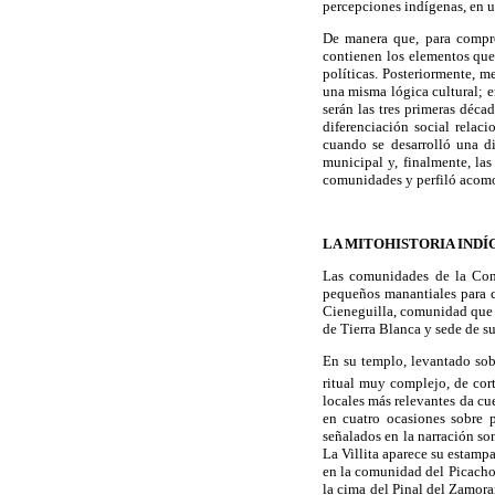
percepciones indígenas, en u
De manera que, para compren
contienen los elementos que
políticas. Posteriormente, m
una misma lógica cultural; 
serán las tres primeras déca
diferenciación social relac
cuando se desarrolló una d
municipal y, finalmente, las
comunidades y perfiló acomod
LA MITOHISTORIA INDÍ
Las comunidades de la Cong
pequeños manantiales para 
Cieneguilla, comunidad que 
de Tierra Blanca y sede de su
En su templo, levantado sobr
ritual muy complejo, de cort
locales más relevantes da cu
en cuatro ocasiones sobre 
señalados en la narración s
La Villita aparece su estamp
en la comunidad del Picacho,
la cima del Pinal del Zamor