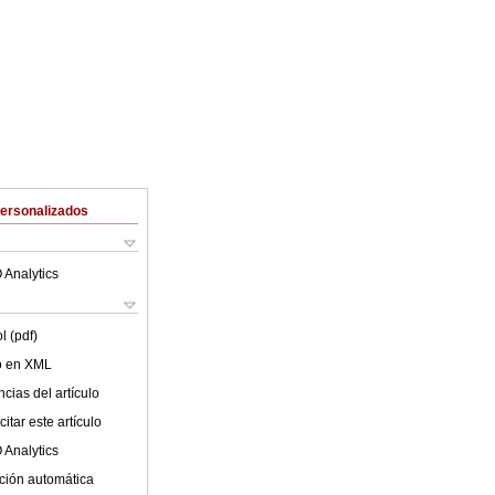
Personalizados
 Analytics
l (pdf)
lo en XML
cias del artículo
itar este artículo
 Analytics
ción automática