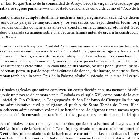
, en Los Roque (barrio de la comunidad de Arroyo Seco) la virgen de Guadalupe qu
ativa se sugiere parlante — a un costado de la charca conocida como el "Pozo de la
cuatro sitios se cumple ritualmente mediante una peregrinación cada 12 de diciemb
us cuatro parejas de mayordomos y los seis santos correspondientes, tocan los 
an sendas comidas comunitarias antes de concluir en la comunidad otomí del Gua
ejó plasmada su imagen sobre una pequeña lámina antes de urgir a la construcción 
rra Blanca.
, otras tantas señalan que el Pinal del Zamorano se hunde lentamente en medio de la
la cima de este cerro descansa la santa Cruz del Pinal, que es recogida y festejada 
 periodo de lluvias, en un extenso recorrido que incluye velaciones en muchas de 
cuenta con una imagen "caminera", una cruz más pequeña llamada la Cruz del Carmel
tivas durante el ciclo ritual. En cada uno de sus brazos, ocultos por el gran número d
dornan, porta un par de pequeños cántaros de donde, idealmente, se nutre su floraci
poran también a la santa Cruz de la Paloma, símbolo ubicado en la cima del cerro
as rituales agrícolas que anima conviven sin contradicción con una memoria históri
ruto de un proceso de compra-venta. Fundada en el siglo XVI, como parte de la ava
inicial de Ojo Caliente, la Congregación de San Ildefonso de Cieneguilla fue org
ntro administrativo civil y religioso: el pueblo de Santo Tomás de Tierra Blan
 cabecera administrativa colonial se beneficiaba de algunas tierras menos agres
el cauce del río cruzando las rancherías indias, para unir su corriente con la del ojo
 coloniales, estas tierras y sus pueblos quedaron adscritos al mayorazgo d
 del latifundio de la hacienda del Capulín, organizado por un arrendatario principal
X entre los subarrendadores de la hacienda se encontraban las comunidades indíg
tanciados de los centros administrativos y comerciales, pero sujetas al ca