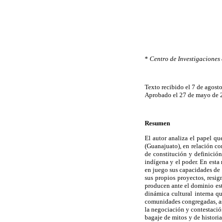
*
Centro de Investigaciones
Texto recibido el 7 de agost
Aprobado el 27 de mayo de 
Resumen
El autor analiza el papel q
(Guanajuato), en relación co
de constitución y definició
indígena y el poder. En esta
en juego sus capacidades de
sus propios proyectos, resig
producen ante el dominio est
dinámica cultural interna qu
comunidades congregadas, así
la negociación y contestaci
bagaje de mitos y de historia