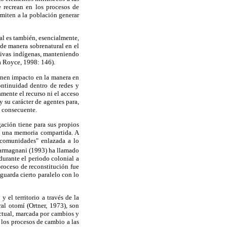
e recrean en los procesos de
miten a la población generar
al es también, esencialmente,
de manera sobrenatural en el
ctivas indígenas, manteniendo
 a Royce, 1998: 146).
ienen impacto en la manera en
ntinuidad dentro de redes y
amente el recurso ni el acceso
 su carácter de agentes para,
n consecuente.
gación tiene para sus propios
de una memoria compartida. A
 comunidades" enlazada a lo
rmagnani (1993) ha llamado
urante el periodo colonial a
proceso de reconstitución fue
 guarda cierto paralelo con lo
 el territorio a través de la
ral otomí (Ortner, 1973), son
actual, marcada por cambios y
r los procesos de cambio a las