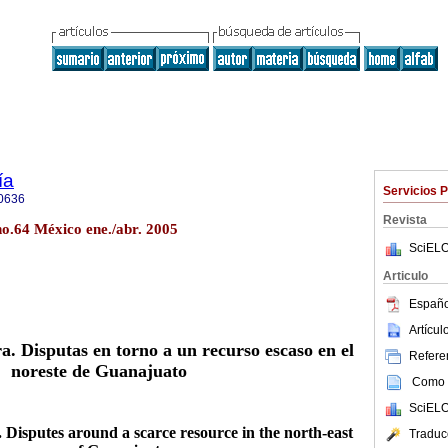
ía
Servicios 
0636
Revista
no.64 México ene./abr. 2005
SciELO
Articulo
Españo
Artícu
a. Disputas en torno a un recurso escaso en el
Referen
noreste de Guanajuato
Como c
SciELO
. Disputes around a scarce resource in the north-east
Traduc