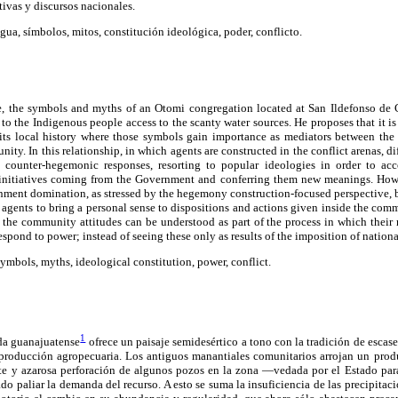
tivas y discursos nacionales.
gua, símbolos, mitos, constitución ideológica, poder, conflicto.
e, the symbols and myths of an Otomi congregation located at San Ildefonso de 
 to the Indigenous people access to the scanty water sources. He proposes that it is
 its local history where those symbols gain importance as mediators between t
ity. In this relationship, in which agents are constructed in the conflict arenas, d
n counter-hegemonic responses, resorting to popular ideologies in order to ac
initiatives coming from the Government and conferring them new meanings. Howe
ment domination, as stressed by the hegemony construction-focused perspective, but
 agents to bring a personal sense to dispositions and actions given inside the commu
, the community attitudes can be understood as part of the process in which their 
spond to power; instead of seeing these only as results of the imposition of national
ymbols, myths, ideological constitution, power, conflict.
1
rda guanajuatense
ofrece un paisaje semidesértico a tono con la tradición de escase
oducción agropecuaria. Los antiguos manantiales comunitarios arrojan un produ
ente y azarosa perforación de algunos pozos en la zona —vedada por el Estado pa
do paliar la demanda del recurso. A esto se suma la insuficiencia de las precipitaci