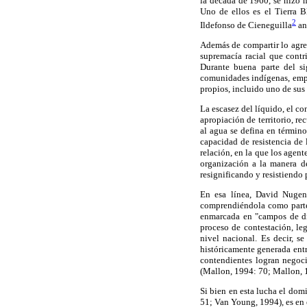
la década de 1960, se hizo n
Uno de ellos es el Tierra 
2
Ildefonso de Cieneguilla
an
Además de compartir lo agres
supremacía racial que contr
Durante buena parte del si
comunidades indígenas, empe
propios, incluido uno de sus
La escasez del líquido, el co
apropiación de territorio, r
al agua se defina en término
capacidad de resistencia de 
relación, en la que los agen
organización a la manera d
resignificando y resistiendo p
En esa línea, David Nugen
comprendiéndola como parte 
enmarcada en "campos de di
proceso de contestación, le
nivel nacional. Es decir, s
históricamente generada entr
contendientes logran negoci
(Mallon, 1994: 70; Mallon, 
Si bien en esta lucha el domi
51; Van Young, 1994), es en