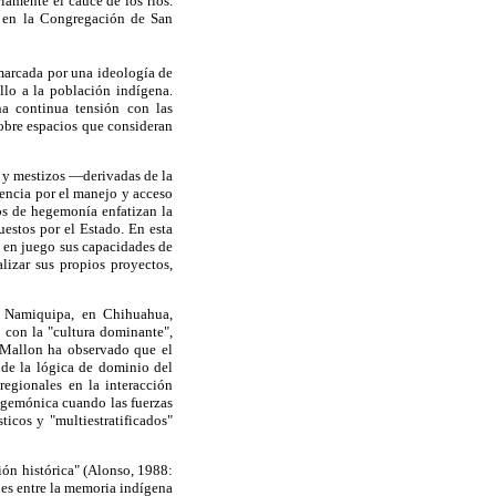
iamente el cauce de los ríos.
s en la Congregación de San
 marcada por una ideología de
llo a la población indígena.
na continua tensión con las
obre espacios que consideran
es y mestizos —derivadas de la
tencia por el manejo y acceso
sos de hegemonía enfatizan la
uestos por el Estado. En esta
n en juego sus capacidades de
izar sus propios proyectos,
e Namiquipa, en Chihuahua,
 con la "cultura dominante",
 Mallon ha observado que el
nde la lógica de dominio del
regionales en la interacción
hegemónica cuando las fuerzas
icos y "multiestratificados"
ción histórica" (Alonso, 1988:
es entre la memoria indígena