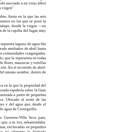
edó asociada a un viejo árbol
 virgen".
re, fiesta en la que las seis
puntos en los que se posó la
dalupe, donde la virgen —en
de la capilla del lugar, muy
 supuesta laguna de agua fría
desde mediados de abril hasta
las comunidades congregadas.
o, que la representa en todas
e flores, mazorcas y tortillas
ón. En el recorrido de abril-
 del mismo nombre, dentro de
ca en la que la propiedad del
nzada española sobre la Gran
anizada a partir de pequeñas
ca. Ubicado al norte de las
tes y del agua que, desde el
 de agua de Cieneguilla.
e Guerrero-Villa Seca para,
 que, a su vez, subarrendaba.
enas, enclavadas en pequeños
sco no obstante la limitada