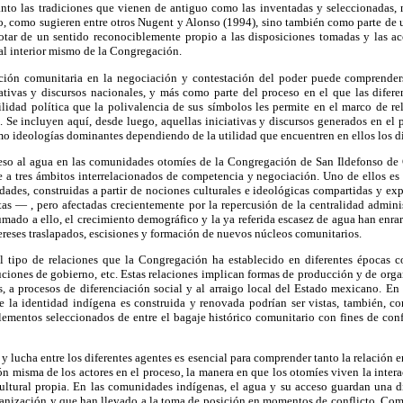
tanto las tradiciones que vienen de antiguo como las inventadas y seleccionadas, 
o, como sugieren entre otros Nugent y Alonso (1994), sino también como parte de u
otar de un sentido reconociblemente propio a las disposiciones tomadas y las acc
 al interior mismo de la Congregación.
ción comunitaria en la negociación y contestación del poder puede comprende
iativas y discursos nacionales, y más como parte del proceso en el que las difer
ilidad política que la polivalencia de sus símbolos les permite en el marco de re
 Se incluyen aquí, desde luego, aquellas iniciativas y discursos generados en el
o ideologías dominantes dependiendo de la utilidad que encuentren en ellos los di
ceso al agua en las comunidades otomíes de la Congregación de San Ildefonso de
a tres ámbitos interrelacionados de competencia y negociación. Uno de ellos es e
dades, construidas a partir de nociones culturales e ideológicas compartidas y exp
as — , pero afectadas crecientemente por la repercusión de la centralidad admini
umado a ello, el crecimiento demográfico y la ya referida escasez de agua han enrare
reses traslapados, escisiones y formación de nuevos núcleos comunitarios.
l tipo de relaciones que la Congregación ha establecido en diferentes épocas 
uciones de gobierno, etc. Estas relaciones implican formas de producción y de orga
, a procesos de diferenciación social y al arraigo local del Estado mexicano. En e
que la identidad indígena es construida y renovada podrían ser vistas, también, 
ementos seleccionados de entre el bagaje histórico comunitario con fines de con
y lucha entre los diferentes agentes es esencial para comprender tanto la relación e
n misma de los actores en el proceso, la manera en que los otomíes viven la intera
cultural propia. En las comunidades indígenas, el agua y su acceso guardan una 
ganización y que han llevado a la toma de posición en momentos de conflicto. Com