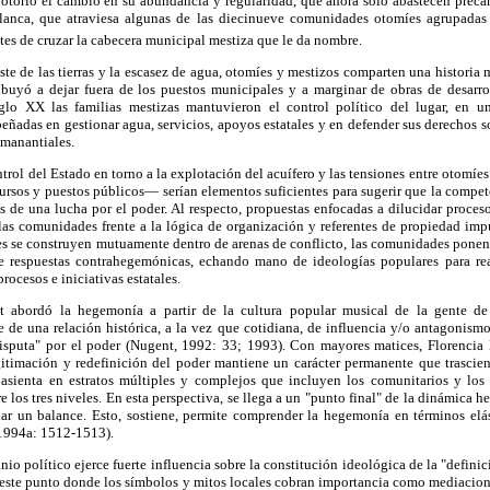
otorio el cambio en su abundancia y regularidad, que ahora sólo abastecen precar
Blanca, que atraviesa algunas de las diecinueve comunidades otomíes agrupada
tes de cruzar la cabecera municipal mestiza que le da nombre.
te de las tierras y la escasez de agua, otomíes y mestizos comparten una historia
ibuyó a dejar fuera de los puestos municipales y a marginar de obras de desarro
glo XX las familias mestizas mantuvieron el control político del lugar, en u
ñadas en gestionar agua, servicios, apoyos estatales y en defender sus derechos s
 manantiales.
ntrol del Estado en torno a la explotación del acuífero y las tensiones entre otomí
ecursos y puestos públicos— serían elementos suficientes para sugerir que la compe
s de una lucha por el poder. Al respecto, propuestas enfocadas a dilucidar proce
las comunidades frente a la lógica de organización y referentes de propiedad imp
tes se construyen mutuamente dentro de arenas de conflicto, las comunidades pone
e respuestas contrahegemónicas, echando mano de ideologías populares para real
rocesos e iniciativas estatales.
t abordó la hegemonía a partir de la cultura popular musical de la gente d
de una relación histórica, a la vez que cotidiana, de influencia y/o antagonismo
sputa" por el poder (Nugent, 1992: 33; 1993). Con mayores matices, Florencia
gitimación y redefinición del poder mantiene un carácter permanente que trascie
e asienta en estratos múltiples y complejos que incluyen los comunitarios y los 
e los tres niveles. En esta perspectiva, se llega a un "punto final" de la dinámica 
ar un balance. Esto, sostiene, permite comprender la hegemonía en términos elást
1994a: 1512-1513).
nio político ejerce fuerte influencia sobre la constitución ideológica de la "defini
 este punto donde los símbolos y mitos locales cobran importancia como mediacion