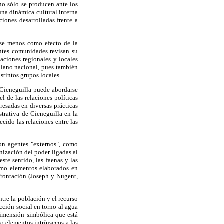
no sólo se producen ante los
na dinámica cultural interna
iones desarrolladas frente a
rse menos como efecto de la
entes comunidades revisan su
laciones regionales y locales
 plano nacional, pues también
stintos grupos locales.
 Cieneguilla puede abordarse
l de las relaciones políticas
resadas en diversas prácticas
strativa de Cieneguilla en la
cido las relaciones entre las
con agentes "externos", como
nización del poder ligadas al
ste sentido, las faenas y las
como elementos elaborados en
frontación (Joseph y Nugent,
ntre la población y el recurso
cción social en torno al agua
dimensión simbólica que está
o elementos intrínsecos a las