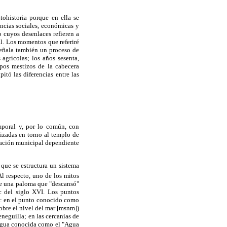
tohistoria porque en ella se
ncias sociales, económicas y
o cuyos desenlaces refieren a
l. Los momentos que referiré
 señala también un proceso de
agrícolas; los años sesenta,
pos mestizos de la cabecera
itó las diferencias entre las
mporal y, por lo común, con
zadas en torno al templo de
gación municipal dependiente
 que se estructura un sistema
l respecto, uno de los mitos
 de una paloma que "descansó"
c del siglo XVI. Los puntos
n: en el punto conocido como
obre el nivel del mar [msnm])
neguilla; en las cercanías de
 agua conocida como el "Agua