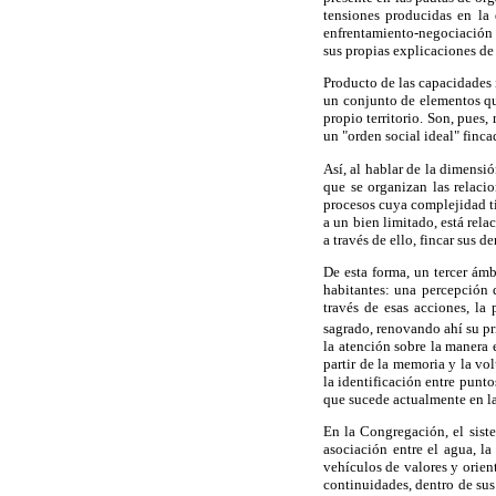
tensiones producidas en la 
enfrentamiento-negociación 
sus propias explicaciones de
Producto de las capacidades 
un conjunto de elementos qu
propio territorio. Son, pues
un "orden social ideal" finca
Así, al hablar de la dimensi
que se organizan las relac
procesos cuya complejidad tie
a un bien limitado, está rel
a través de ello, fincar sus 
De esta forma, un tercer ámb
habitantes: una percepción 
través de esas acciones, l
sagrado, renovando ahí su pr
la atención sobre la manera
partir de la memoria y la vo
la identificación entre punto
que sucede actualmente en l
En la Congregación, el siste
asociación entre el agua, la
vehículos de valores y orien
continuidades, dentro de sus 