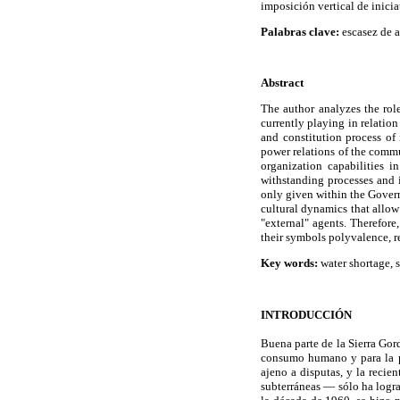
imposición vertical de inicia
Palabras clave:
escasez de a
Abstract
The author analyzes the rol
currently playing in relation
and constitution process of
power relations of the commun
organization capabilities i
withstanding processes and 
only given within the Govern
cultural dynamics that allow
"external" agents. Therefore
their symbols polyvalence, re
Key words:
water shortage, s
INTRODUCCIÓN
Buena parte de la Sierra Go
consumo humano y para la pr
ajeno a disputas, y la reci
subterráneas — sólo ha logra