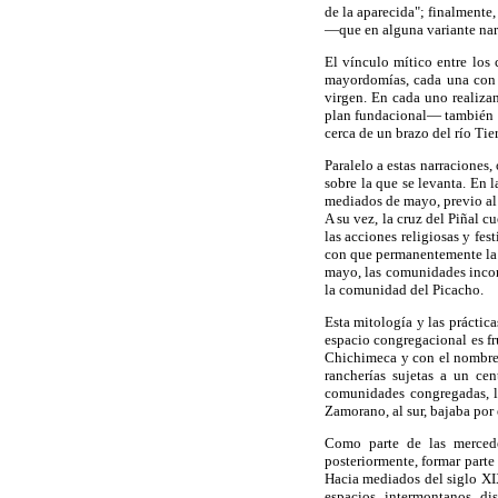
de la aparecida"; finalmente
—que en alguna variante narr
El vínculo mítico entre los 
mayordomías, cada una con s
virgen. En cada uno realiz
plan fundacional— también d
cerca de un brazo del río Tie
Paralelo a estas narraciones
sobre la que se levanta. En 
mediados de mayo, previo al
A su vez, la cruz del Piñal 
las acciones religiosas y fes
con que permanentemente la a
mayo, las comunidades incor
la comunidad del Picacho.
Esta mitología y las práctic
espacio congregacional es f
Chichimeca y con el nombre 
rancherías sujetas a un ce
comunidades congregadas, la
Zamorano, al sur, bajaba por 
Como parte de las mercedes
posteriormente, formar parte
Hacia mediados del siglo XI
espacios intermontanos dis