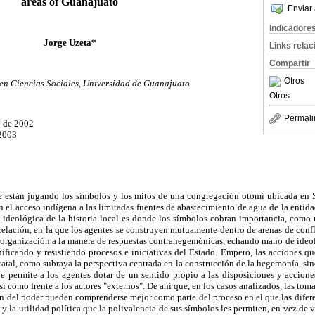
areas of Guanajuato
Enviar 
Indicadore
Jorge Uzeta*
Links rela
Compartir
Otros
 en Ciencias Sociales, Universidad de Guanajuato.
Otros
Permali
o de 2002
2003
ue están jugando los símbolos y los mitos de una congregación otomí ubicada en 
n el acceso indígena a las limitadas fuentes de abastecimiento de agua de la entid
n ideológica de la historia local es donde los símbolos cobran importancia, como
 relación, en la que los agentes se construyen mutuamente dentro de arenas de con
 organización a la manera de respuestas contrahegemónicas, echando mano de ideolo
nificando y resistiendo procesos e iniciativas del Estado. Empero, las acciones qu
atal, como subraya la perspectiva centrada en la construcción de la hegemonía, s
e permite a los agentes dotar de un sentido propio a las disposiciones y accione
 como frente a los actores "externos". De ahí que, en los casos analizados, las tom
ón del poder pueden comprenderse mejor como parte del proceso en el que las difer
 y la utilidad política que la polivalencia de sus símbolos les permiten, en vez de 