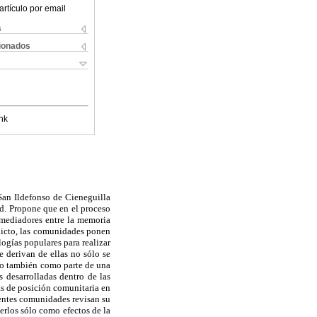
artículo por email
s
cionados
nk
San Ildefonso de Cieneguilla
ad. Propone que en el proceso
 mediadores entre la memoria
flicto, las comunidades ponen
gías populares para realizar
e derivan de ellas no sólo se
ino también como parte de una
s desarrolladas dentro de las
as de posición comunitaria en
entes comunidades revisan su
verlos sólo como efectos de la