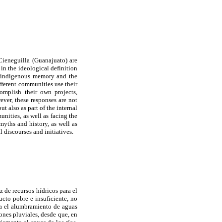
Cieneguilla (Guanajuato) are
 in the ideological definition
he indigenous memory and the
ifferent communities use their
complish their own projects,
ver, these responses are not
 also as part of the internal
nities, as well as facing the
myths and history, as well as
 discourses and initiatives.
z de recursos hídricos para el
cto pobre e insuficiente, no
ra el alumbramiento de aguas
ones pluviales, desde que, en