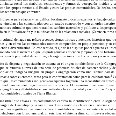
dinámica social los símbolos, sentimientos y formas de percepción inciden y s
con los grupos mestizos, el Estado y entre las propias comunidades. De hecho, per
 los fenómenos que enfrentan.
indígenas para adaptar y resignificar localmente procesos externos, el bagaje cultur
e vinculan a las comunidades con un pasado compartido y con un orden inscrito 
, matrices culturales que incorporan los cambios materiales y políticos a las perspe
do en la "ritualización y la mitificación de las relaciones sociales" (Zárate en torno
ón cultural del agua me refiero a concepciones míticas y nociones históricas que t
iones y en cómo las comunidades otomíes comprenden su propia posición y su co
nde a diversificarlas. En este sentido, el eje de las disputas por el agua no es únic
acionado con la manera en que los protagonistas entienden y reproducen su historia y
derechos a la propiedad del entorno, a la organización sobre los recursos y a su acció
ito de disputa y negociación se asienta en el origen mitohistórico que la Congre
que se renueva a través de una serie de prácticas rituales de carácter cíclico y 
a población indígena imagina su propia Congregación como una "comunidad de
3
imacía sobre el entorno, tanto para la confrontación como para la colaboración.
Ca
 en que las comunidades indígenas oaxaqueñas lograron una reconstitución étnica d
luntad para mantener vigentes sus estilos de vida. El mecanismo que permitió ese 
s geográficos y divinidades en un territorio a la vez material y sacro, situación que
a comunidades otomíes de Tierra Blanca.
ma ritual que enlaza a las comunidades expresa la identificación entre lo sagrado y
 virgen de Guadalupe y la santa Cruz. Estos símbolos, claves en el sistema cultu
taciones cognitivas que permite a las comunidades ordenar su experiencia social 
relaciones con lo sobrenatural. En esta idea, el sistema ritual contribuye a adecua