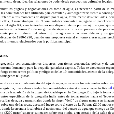
n intento de moldear las relaciones de poder desde perspectivas culturales locales.
der las pugnas y negociaciones en torno al agua, es necesario partir de la mi
 las comunidades han utilizado para enfrentar y autoorganizarse frente a continge
e referiré a tres momentos de disputa por el agua, formalmente desvinculados, per
en ellos, el manantial que las 19 comunidades comparten ha jugado un papel centra
das del siglo XX, caracterizadas por una disputa interna por ese ojo de agua, que
ionado con la formación de un grupo de riego y con la compra-venta de parcelas 
isputa por el producto del mismo ojo de agua entre las comunidades y los gru
 décadas de 1980-1990, cuando una propuesta estatal en torno a esas aguas precip
os internos relacionados con la política municipal.
GENA
regación son asentamientos dispersos, con tierras erosionadas pobres y de te
consumo humano y para la pequeña ganadería caprina. Todas se encuentran organi
funge como centro político y religioso de las 19 comunidades, asiento de la dele
s imágenes religiosas.
e el cercano alumbramiento del ojo de agua, se veneran los seis santos sobre los
4
e agrícola, que enlaza a todas las comunidades entre sí y con el espacio físico.
A
enta de la aparición de la virgen de Guadalupe en la Congregación, bajo la forma
puntos específicos de la geografía india antes de tomar rumbo hacia el Tepeya
on caídas de agua y manantiales donde la virgen "dejó" de alguna manera su image
a sobre una de las rocas; descansó luego sobre el cerro de La Paloma (2100 metros s
 donde la creencia local ubica el nacimiento del venero de agua que emerge en Cie
ano (3200 msnm) aparece su imagen sobre otra piedra, a un costado de la caída de