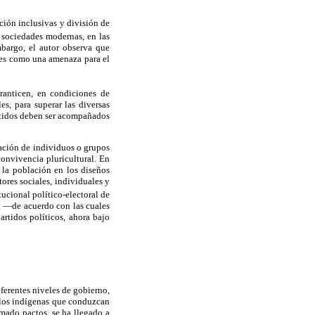
ción inclusivas y división de
s sociedades modernas, en las
mbargo, el autor observa que
tes como una amenaza para el
ranticen, en condiciones de
es, para superar las diversas
artidos deben ser acompañados
nación de individuos o grupos
convivencia pluricultural. En
 la población en los diseños
ores sociales, individuales y
tucional político-electoral de
ca —de acuerdo con las cuales
rtidos políticos, ahora bajo
ferentes niveles de gobierno,
blos indígenas que conduzcan
rmado pactos, se ha llegado a