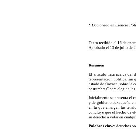
*
Doctorado en Ciencia Polí
Texto recibido el 16 de ener
Aprobado el 13 de julio de 
Resumen
El artículo trata acerca del
representación política, sin 
estado de Oaxaca, sobre la c
costumbres" para elegir a las
Inicialmente se presenta el c
y de gobierno oaxaqueña en 
en la que emergen las tensi
concluye que el hecho de ele
su derecho a votar en cualqui
Palabras clave:
derechos pol