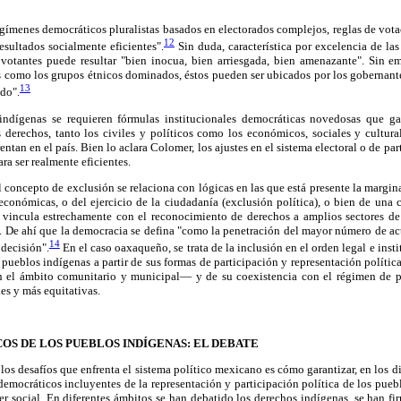
gímenes democráticos pluralistas basados en electorados complejos, reglas de vota
12
esultados socialmente eficientes".
Sin duda, característica por excelencia de la
votantes puede resultar "bien inocua, bien arriesgada, bien amenazante". Sin e
s como los grupos étnicos dominados, éstos pueden ser ubicados por los gobernan
13
ido".
indígenas se requieren fórmulas institucionales democráticas novedosas que ga
s derechos, tanto los civiles y políticos como los económicos, sociales y cultural
entan en el país. Bien lo aclara Colomer, los ajustes en el sistema electoral o de p
ra ser realmente eficientes.
el concepto de exclusión se relaciona con lógicas en las que está presente la margi
 económicas, o del ejercicio de la ciudadanía (exclusión política), o bien de una 
se vincula estrechamente con el reconocimiento de derechos a amplios sectores de
. De ahí que la democracia se defina "como la penetración del mayor número de act
14
 decisión".
En el caso oaxaqueño, se trata de la inclusión en el orden legal e insti
s pueblos indígenas a partir de sus formas de participación y representación políti
n el ámbito comunitario y municipal— y de su coexistencia con el régimen de pa
les y más equitativas.
OS DE LOS PUEBLOS INDÍGENAS: EL DEBATE
los desafíos que enfrenta el sistema político mexicano es cómo garantizar, en los di
democráticos incluyentes de la representación y participación política de los pue
er social. En diferentes ámbitos se han debatido los derechos indígenas, se han fi