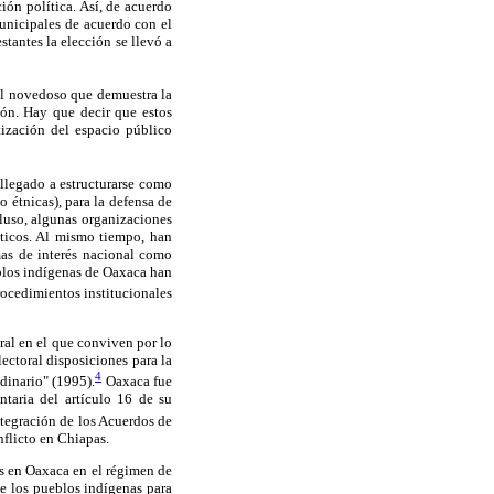
ión política. Así, de acuerdo
municipales de acuerdo con el
tantes la elección se llevó a
al novedoso que demuestra la
ión. Hay que decir que estos
tización del espacio público
llegado a estructurarse como
 étnicas), para la defensa de
cluso, algunas organizaciones
íticos. Al mismo tiempo, han
mas de interés nacional como
eblos indígenas de Oaxaca han
rocedimientos institucionales
ral en el que conviven por lo
ectoral disposiciones para la
4
dinario" (1995).
Oaxaca fue
taria del artículo 16 de su
ntegración de los Acuerdos de
nflicto en Chiapas.
gos en Oaxaca en el régimen de
de los pueblos indígenas para