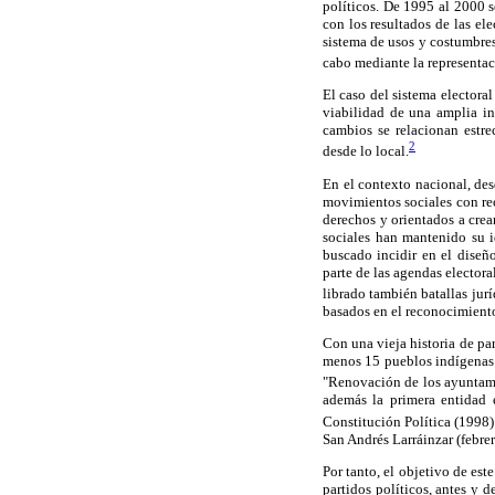
políticos. De 1995 al 2000 s
con los resultados de las el
sistema de usos y costumbres
cabo mediante la representac
El caso del sistema elector
viabilidad de una amplia in
cambios se relacionan estre
2
desde lo local.
En el contexto nacional, de
movimientos sociales con rec
derechos y orientados a crea
sociales han mantenido su i
buscado incidir en el diseñ
parte de las agendas elector
librado también batallas jurí
basados en el reconocimiento 
Con una vieja historia de pa
menos 15 pueblos indígenas d
"Renovación de los ayuntami
además la primera entidad 
Constitución Política (1998)
San Andrés Larráinzar (febrer
Por tanto, el objetivo de est
partidos políticos, antes y 