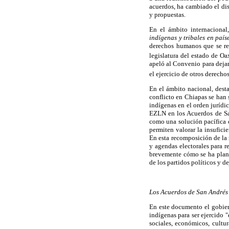
acuerdos, ha cambiado el dis
y propuestas.
En el ámbito internaciona
indígenas y tribales en país
derechos humanos que se re
legislatura del estado de Oa
apeló al Convenio para dejar
el ejercicio de otros derech
En el ámbito nacional, desta
conflicto en Chiapas se han 
indígenas en el orden jurídi
EZLN en los Acuerdos de San
como una solución pacífica c
permiten valorar la insufici
En esta recomposición de la 
y agendas electorales para r
brevemente cómo se ha plant
de los partidos políticos y de
Los Acuerdos de San Andrés
En este documento el gobier
indígenas para ser ejercido
sociales, económicos, cultur