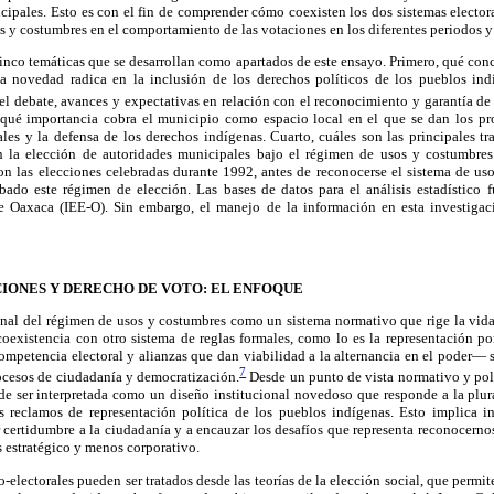
icipales. Esto es con el fin de comprender cómo coexisten los dos sistemas elector
os y costumbres en el comportamiento de las votaciones en los diferentes periodos y 
cinco temáticas que se desarrollan como apartados de este ensayo. Primero, qué co
a novedad radica en la inclusión de los derechos políticos de los pueblos ind
l debate, avances y expectativas en relación con el reconocimiento y garantía de 
 qué importancia cobra el municipio como espacio local en el que se dan los pr
les y la defensa de los derechos indígenas. Cuarto, cuáles son las principales tr
en la elección de autoridades municipales bajo el régimen de usos y costumbre
on las elecciones celebradas durante 1992, antes de reconocerse el sistema de us
do este régimen de elección. Las bases de datos para el análisis estadístico 
 de Oaxaca (IEE-O). Sin embargo, el manejo de la información en esta investigac
CIONES Y DERECHO DE VOTO: EL ENFOQUE
onal del régimen de usos y costumbres como un sistema normativo que rige la vid
coexistencia con otro sistema de reglas formales, como lo es la representación po
competencia electoral y alianzas que dan viabilidad a la alternancia en el poder—
7
ocesos de ciudadanía y democratización.
Desde un punto de vista normativo y polít
de ser interpretada como un diseño institucional novedoso que responde a la plura
s reclamos de representación política de los pueblos indígenas. Esto implica in
 certidumbre a la ciudadanía y a encauzar los desafíos que representa reconocerno
 estratégico y menos corporativo.
o-electorales pueden ser tratados desde las teorías de la elección social, que permite