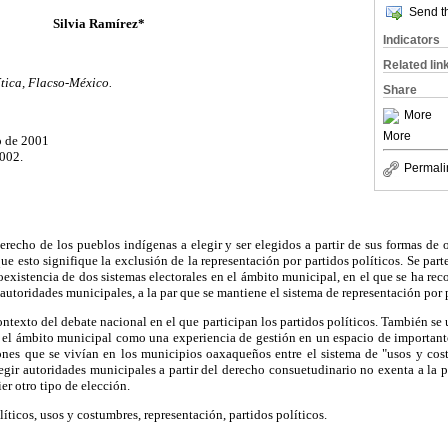
Send th
Silvia Ramírez*
Indicators
Related lin
tica, Flacso-México.
Share
More
More
o de 2001
2002.
Permali
 derecho de los pueblos indígenas a elegir y ser elegidos a partir de sus formas de 
que esto signifique la exclusión de la representación por partidos políticos. Se part
oexistencia de dos sistemas electorales en el ámbito municipal, en el que se ha rec
 autoridades municipales, a la par que se mantiene el sistema de representación por p
ontexto del debate nacional en el que participan los partidos políticos. También se 
el ámbito municipal como una experiencia de gestión en un espacio de importante
ones que se vivían en los municipios oaxaqueños entre el sistema de "usos y cost
gir autoridades municipales a partir del derecho consuetudinario no exenta a la 
er otro tipo de elección.
íticos, usos y costumbres, representación, partidos políticos.