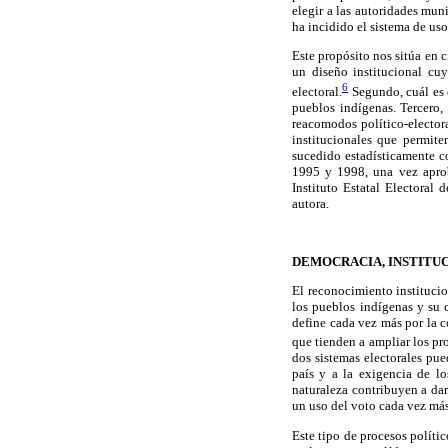
elegir a las autoridades mun
ha incidido el sistema de us
Este propósito nos sitúa en 
un diseño institucional cuy
6
electoral.
Segundo, cuál es e
pueblos indígenas. Tercero,
reacomodos político-electora
institucionales que permit
sucedido estadísticamente c
1995 y 1998, una vez aproba
Instituto Estatal Electoral
autora.
DEMOCRACIA, INSTITU
El reconocimiento instituci
los pueblos indígenas y su 
define cada vez más por la 
que tienden a ampliar los pr
dos sistemas electorales pue
país y a la exigencia de lo
naturaleza contribuyen a dar
un uso del voto cada vez más
Este tipo de procesos polític