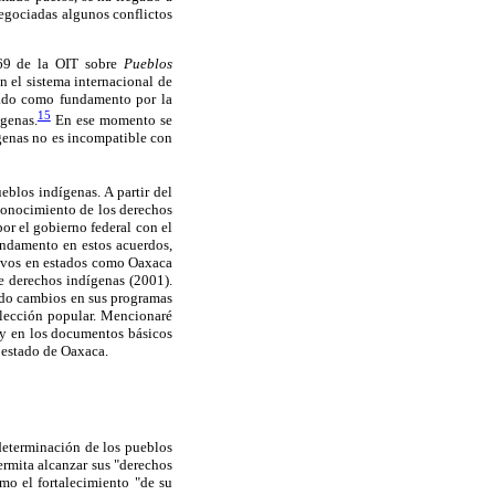
negociadas algunos conflictos
169 de la OIT sobre
Pueblos
n el sistema internacional de
mado como fundamento por la
15
ígenas.
En ese momento se
ígenas no es incompatible con
eblos indígenas. A partir del
econocimiento de los derechos
or el gobierno federal con el
undamento en estos acuerdos,
ativos en estados como Oaxaca
de derechos indígenas (2001).
cido cambios en sus programas
 elección popular. Mencionaré
 y en los documentos básicos
l estado de Oaxaca.
determinación de los pueblos
rmita alcanzar sus "derechos
omo el fortalecimiento "de su