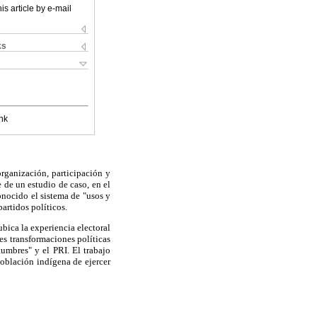
is article by e-mail
ks
nk
organización, participación y
e de un estudio de caso, en el
onocido el sistema de "usos y
artidos políticos.
ubica la experiencia electoral
s transformaciones políticas
umbres" y el PRI. El trabajo
población indígena de ejercer