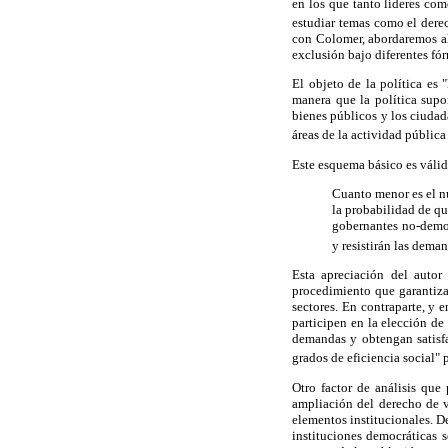
en los que tanto líderes co
estudiar temas como el derec
con Colomer, abordaremos al
exclusión bajo diferentes fór
El objeto de la política es 
manera que la política supo
bienes públicos y los ciudada
áreas de la actividad pública 
Este esquema básico es válid
Cuanto menor es el n
la probabilidad de qu
gobernantes no-democ
y resistirán las dema
Esta apreciación del autor
procedimiento que garantiza
sectores. En contraparte, y
participen en la elección de
demandas y obtengan satisfac
grados de eficiencia social" 
Otro factor de análisis que
ampliación del derecho de v
elementos institucionales. D
instituciones democráticas 