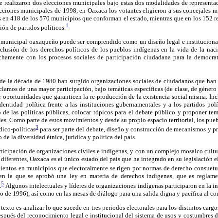
e realizaron dos elecciones municipales bajo estas dos modalidades de representac
ecciones municipales de 1998, en Oaxaca los votantes eligieron a sus concejales 
 en 418 de los 570 municipios que conforman el estado, mientras que en los 152 res
1
ión de partidos políticos.
al municipal oaxaqueño puede ser comprendido como un diseño legal e institucion
clusión de los derechos políticos de los pueblos indígenas en la vida de la nac
chamente con los procesos sociales de participación ciudadana para la democra
sde la década de 1980 han surgido organizaciones sociales de ciudadanos que han 
lamos de una mayor participación, bajo temáticas específicas (de clase, de género o
r oportunidades que garanticen la re-producción de la existencia social misma. In
dentidad política frente a las instituciones gubernamentales y a los partidos pol
o de las políticas públicas, colocar tópicos para el debate público y proponer te
ales. Como parte de estos movimientos y desde su propio espacio territorial, los pu
3
dico-políticas
para ser parte del debate, diseño y construcción de mecanismos y p
de la diversidad étnica, jurídica y política del país.
rticipación de organizaciones civiles e indígenas, y con un complejo mosaico cultu
iferentes, Oaxaca es el único estado del país que ha integrado en su legislación el
entos en municipios que electoralmente se rigen por normas de derecho consuetu
en la que se aprobó una ley en materia de derechos indígenas, que es reglamen
5
.
Algunos intelectuales y líderes de organizaciones indígenas participaron en la i
o de 1996), así como en las mesas de diálogo para una salida digna y pacífica al co
e texto es analizar lo que sucede en tres periodos electorales para los distintos car
después del reconocimiento legal e institucional del sistema de usos y costumbres 