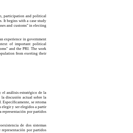
, participation and political
s. It begins with a case study
uses and customs" in electing
acan experience in government
text of important political
stoms" and the PRI. The work
pulation from exerting their
el análisis estratégico de la
 la discusión actual sobre la
l. Específicamente, se retoma
elegir y ser elegidos a partir
la representación por partidos
coexistencia de dos sistemas
 representación por partidos