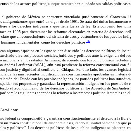
curso de los actores políticos, aunque también han quedado sin salidas políticas 
l, el gobierno de México se encuentra vinculado jurídicamente al Convenio 
es independientes,
que entró en vigor desde 1991. Se trata del único instrumento e
fiere a los derechos indígenas y que tiene fuerza de ley. Este convenio fue to
xaca en 1995 para dictaminar las reformas electorales en materia de derechos ind
 claro que el reconocimiento del sistema de usos y costumbres de los pueblos ind
16
os humanos fundamentales, como los derechos políticos.
can algunos espacios en los que se han discutido los derechos políticos de los pu
suscitado diversos procesos sociales, jurídicos y políticos ante la exigencia del r
co nacional y en los estados. Asimismo, de acuerdo con los compromisos pactados p
 Andrés Larráinzar (ASAL), aún está pendiente la reforma constitucional con f
on justicia y dignidad al conflicto en Chiapas. Por otro lado, los avances legisl
encia de las más recientes modificaciones constitucionales aprobadas en materia 
relación del Estado con los pueblos indígenas, los partidos políticos han introdu
espaldar sus propuestas y garantizar la representación indígena en los puestos de
eado el reconocimiento de los derechos políticos en los Acuerdos de San Andrés
jaré para los siguientes apartados lo relativo a los procesos político-lectorales en e
 Larráinzar
no federal se comprometió a garantizar constitucionalmente el derecho a la libre 
 "en un marco constitucional de autonomía asegurando la unidad nacional" y que pe
ales y políticos". Los derechos políticos de los pueblos indígenas se plantean c