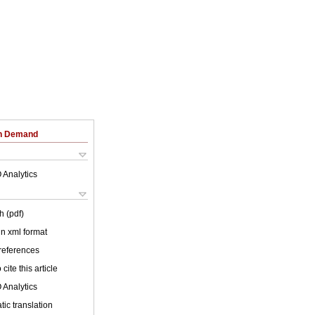
on Demand
 Analytics
h (pdf)
 in xml format
 references
cite this article
 Analytics
ic translation