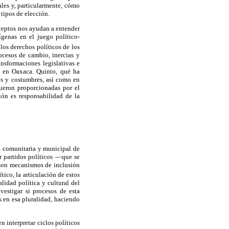
ales y, particularmente, cómo
tipos de elección.
nceptos nos ayudan a entender
ígenas en el juego político-
los derechos políticos de los
ocesos de cambio, inercias y
ansformaciones legislativas e
s en Oaxaca. Quinto, qué ha
os y costumbres, así como en
fueron proporcionadas por el
ión es responsabilidad de la
a comunitaria y municipal de
r partidos políticos —que se
 son mecanismos de inclusión
ico, la articulación de estos
lidad política y cultural del
vestigar si procesos de esta
s en esa pluralidad, haciendo
n interpretar ciclos políticos