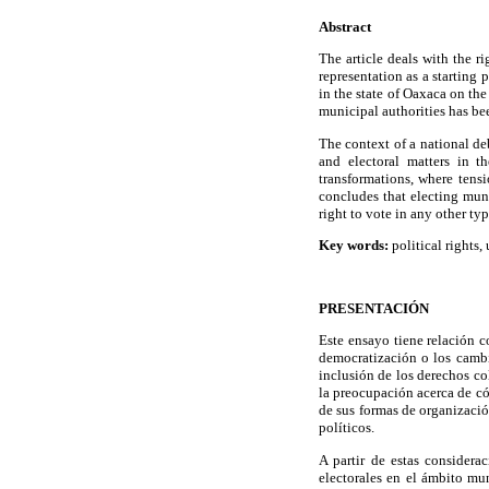
Abstract
The article deals with the r
representation as a starting 
in the state of Oaxaca on th
municipal authorities has bee
The context of a national de
and electoral matters in t
transformations, where tens
concludes that electing mun
right to vote in any other typ
Key words:
political rights,
PRESENTACIÓN
Este ensayo tiene relación c
democratización o los cambio
inclusión de los derechos co
la preocupación acerca de cóm
de sus formas de organización
políticos.
A partir de estas considera
electorales en el ámbito mu