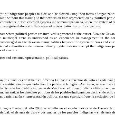
ight of indigenous peoples to elect and be elected using their forms of organization
point, without this leading to their exclusion from representation by political partie
e coexistence of two electoral systems in the municipal arena, where the system of "
n recognized alongside the system of representation by political parties.
bate where political parties are involved is presented at the outset. Also, the Oax
he municipal arena is understood as an experience in management in the con
ions emerged in the Oaxacan municipalities between the system of "uses and cu
icipal authorities under consuetudinary rights does not exempt the indigenous po
e of election.
 uses and customs, representation, political parties.
on dos temáticas de debate en América Latina: los derechos de voto en cada país y 
s institucionales que enfrentan los países de la región. Asimismo, se inscribe en
lectivos de los pueblos indígenas de México en el orden jurídico-político naciona
o garantizar los derechos políticos de los pueblos indígenas, es decir, el derecho a 
, participación y representación política, sin que esto signifique la exclusión de 
ciones, a finales del año 2000 se estudió en el estado mexicano de Oaxaca la 
nicipal: el sistema de usos y costumbres de los pueblos indígenas y el sistema de