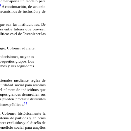
olomer aporta un modelo para
8
A continuación, de acuerdo
mecanismos de inclusión y de
que son las instituciones. De
es entre líderes que proveen
ticas es el de "establecer las
argo, Colomer advierte:
 decisiones, mayor es
e pequeños grupos. Los
smos y sus seguidores
cionales mediante reglas de
utilidad social para amplios
 el número de individuos que
rupos grandes desarrollen sus
es pueden producir diferentes
11
bienes públicos.
a Colomer, históricamente la
stema de partidos y en otros
ntes excluidos y el diseño de
eneficio social para amplios