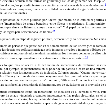
mo electores deciden sobre formas de gobierno y estilos de gobernar. Así, Josep C
ho al voto, los procedimientos de votación y los alcances de la agenda electoral.
gunos de estos aspectos, que son de utilidad para entender el significado de los 
mulas institucionales.
"la provisión de bienes públicos por líderes" por medio de la estructura política 
ne "intercambios de mutuo beneficio entre líderes y ciudadanos. El intercambio 
nos que dan a los líderes su apoyo o sus votos". Y el papel de las instituciones polí
9
y las reglas para seleccionar a los líderes".
o para cualquier tipo de régimen político, democrático y no-democrático. Sin emb
úmero de personas que participan en el nombramiento de los líderes y en la toma de
e las decisiones políticas satisfagan sólo intereses privados o intereses públicos d
ráticos o auto-nombrados tenderán a satisfacer los intereses comunes de ellos mi
10
ndas de otros grupos mediante mecanismos restrictivos o represivos.
 es lo que más se acerca a la definición de mecanismos de exclusión institu
n, por ejemplo, la permanencia en el poder de un partido a costa de una mínima 
 en relación con los mecanismos de inclusión, Colomer agrega: "Cuanto mayor sea
 los líderes y la toma de decisiones, mayores serán las oportunidades de que los g
ción con los resultados políticos". Por tanto, "diferentes fórmulas institucional
para satisfacer las demandas de diferentes grupos de ciudadanos en la provisión de 
 puede considerarse como un mecanismo de inclusión es el derecho al voto. Par
oto ha estado vinculada a cambios importantes en las reglas electorales, en el si
e acuerdo con el autor, la ampliación del derecho de voto a sectores de población a
son dos mecanismos de inclusión capaces de generar oportunidades y un mayor b