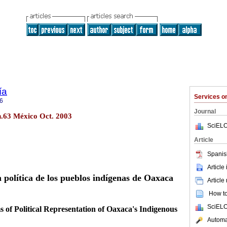
ía
Services 
6
Journal
n.63 México Oct. 2003
SciELO
Article
Spanis
Article
n política de los pueblos indígenas de Oaxaca
Article
How to 
SciELO
 of Political Representation of Oaxaca's Indigenous
Automat