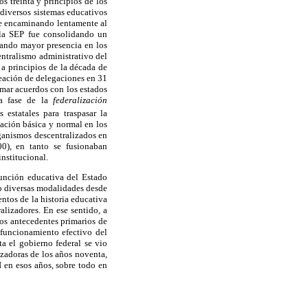
 treinta y principios de los
ó diversos sistemas educativos
fue encaminando lentamente al
 la SEP fue consolidando un
nando mayor presencia en los
entralismo administrativo del
 a principios de la década de
reación de delegaciones en 31
rmar acuerdos con los estados
a fase de la
federalización
statales para traspasar la
cación básica y normal en los
rganismos descentralizados en
00), en tanto se fusionaban
institucional.
función educativa del Estado
do diversas modalidades desde
ntos de la historia educativa
alizadores. En ese sentido, a
los antecedentes primarios de
funcionamiento efectivo del
ta el gobierno federal se vio
zadoras de los años noventa,
N en esos años, sobre todo en