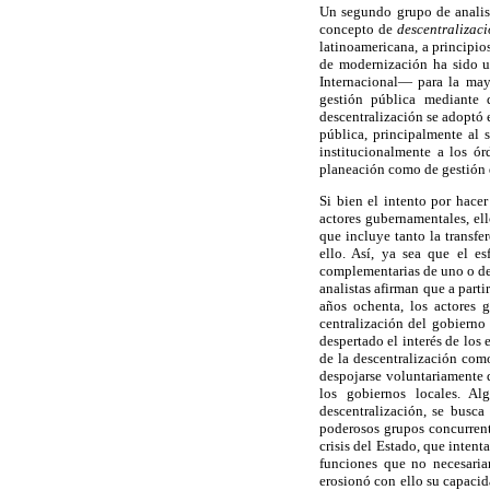
Un segundo grupo de analista
concepto de
descentralizaci
latinoamericana, a principi
de modernización ha sido 
Internacional— para la mayo
gestión pública mediante d
descentralización se adoptó 
pública, principalmente al s
institucionalmente a los ó
planeación como de gestión d
Si bien el intento por hace
actores gubernamentales, el
que incluye tanto la transfe
ello. Así, ya sea que el es
complementarias de uno o de 
analistas afirman que a parti
años ochenta, los actores g
centralización del gobierno
despertado el interés de los
de la descentralización co
despojarse voluntariamente d
los gobiernos locales. Al
descentralización, se busca
poderosos grupos concurrent
crisis del Estado, que inten
funciones que no necesariam
erosionó con ello su capacid