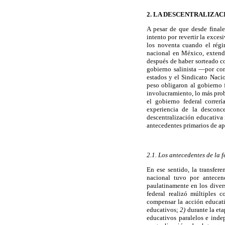
2. LA DESCENTRALIZAC
A pesar de que desde finale
intento por revertir la exce
los noventa cuando el régi
nacional en México, extendi
después de haber sorteado co
gobierno salinista —por co
estados y el Sindicato Naci
peso obligaron al gobierno 
involucramiento, lo más prob
el gobierno federal correr
experiencia de la desconce
descentralización educativa
antecedentes primarios de apr
2.1. Los antecedentes de la 
En ese sentido, la transfer
nacional tuvo por antece
paulatinamente en los diver
federal realizó múltiples 
compensar la acción educati
educativos;
2)
durante la eta
educativos paralelos e inde