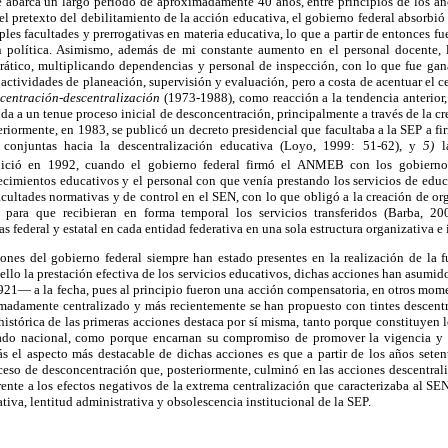
 abarca un largo periodo de aproximadamente 40 años, entre principios de los años
 el pretexto del debilitamiento de la acción educativa, el gobierno federal absorbi
iples facultades y prerrogativas en materia educativa, lo que a partir de entonces 
n política. Asimismo, además de mi constante aumento en el personal docente,
ático, multiplicando dependencias y personal de inspección, con lo que fue ga
actividades de planeación, supervisión y evaluación, pero a costa de acentuar el c
centración-descentralización
(1973-1988), como reacción a la tendencia anterior,
tida a un tenue proceso inicial de desconcentración, principalmente a través de la c
teriormente, en 1983, se publicó un decreto presidencial que facultaba a la SEP a fi
s conjuntas hacia la descentralización educativa (Loyo, 1999: 51-62), y
5)
l
ició en 1992, cuando el gobierno federal firmó el ANMEB con los gobiernos e
ecimientos educativos y el personal con que venía prestando los servicios de edu
facultades normativas y de control en el SEN, con lo que obligó a la creación de o
 para que recibieran en forma temporal los servicios transferidos (Barba, 20
 federal y estatal en cada entidad federativa en una sola estructura organizativa e 
iones del gobierno federal siempre han estado presentes en la realización de la 
llo la prestación efectiva de los servicios educativos, dichas acciones han asumi
21— a la fecha, pues al principio fueron una acción compensatoria, en otros mome
emadamente centralizado y más recientemente se han propuesto con tintes descentr
histórica de las primeras acciones destaca por sí misma, tanto porque constituyen 
tado nacional, como porque encarnan su compromiso de promover la vigencia y 
s el aspecto más destacable de dichas acciones es que a partir de los años seten
eso de desconcentración que, posteriormente, culminó en las acciones descentrali
ente a los efectos negativos de la extrema centralización que caracterizaba al SE
ativa, lentitud administrativa y obsolescencia institucional de la SEP.