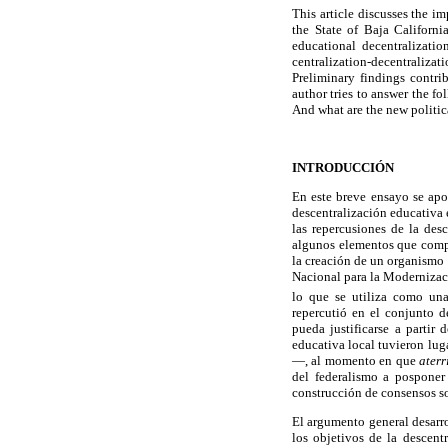
This article discusses the i
the State of Baja California
educational decentralizatio
centralization-decentralizati
Preliminary findings contrib
author tries to answer the f
And what are the new politica
INTRODUCCIÓN
En este breve ensayo se apo
descentralización educativa 
las repercusiones de la des
algunos elementos que compre
la creación de un organismo 
Nacional para la Modernizac
lo que se utiliza como una
repercutió en el conjunto d
pueda justificarse a partir
educativa local tuvieron lug
—, al momento en que
aterr
del federalismo a posponer
construcción de consensos so
El argumento general desarro
los objetivos de la descent