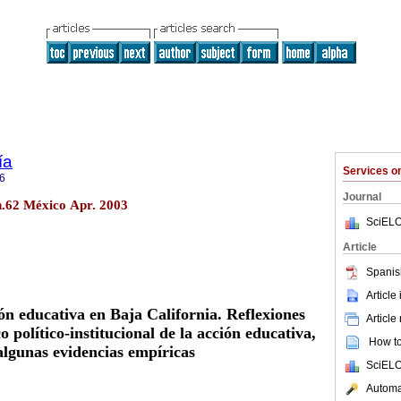
ía
Services 
6
Journal
n.62 México Apr. 2003
SciELO
Article
Spanis
Article
ón educativa en Baja California. Reflexiones
Article
 político-institucional de la acción educativa,
How to 
algunas evidencias empíricas
SciELO
Automat