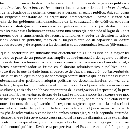
s intentan asociar la descentralización con la eficiencia de la gestión pública 
ón administrativa o burocrática,
principalmente a partir de que la
ola moderniza
os de la década de los ochenta, comenzó a permear al sector público. Así, aun cua
una exigencia constante de los organismos internacionales —como el Banco Mu
ría de los gobiernos latinoamericanos en la contratación de créditos, éstos ha
iversas estrategias e instrumentos de gobierno, entre los que destaca la desc
en diversos países latinoamericanos como una estrategia orientada al logro de una m
uponer que la transferencia de recursos, funciones y poder de decisión fortalece
rdenes locales de gobierno, tanto en el mejoramiento de su capacidad de contro
e los recursos y de respuesta a las demandas socioeconómicas locales (Silverman, 
r que el sector público funcione más eficientemente es un asunto de la mayor rel
lo sólo es parte de un proceso más amplio de modernización del aparato político-a
rencia de tareas administrativas y recursos para su realización en el ámbito local
fuerzo descentralizador se inicie en el ámbito administrativo o político, por 
otro tipo, lo que ha dado lugar al concepto de
descentralización político-administ
r de la crisis de legitimidad y de sobrecarga administrativa que enfrentaba el Estad
ubernamentales prefirieron adoptar políticas de descentralización, en vez de a
 federal, lo que ha implicado que el proceso no sólo adquiera relevancia en sí 
 estudiosos, abriendo dos líneas importantes de investigación al respecto:
a)
la prim
mo una
política estratégica,
dentro de la cual se inquiere sobre las razones que mo
e facultades que tradicionalmente le correspondían y, sobre todo, que eran el su
gunos intentos de explicación al respecto sugieren que con la redistribu
 un reforzamiento del gobierno federal, centralizando algunos aspectos clave d
es y/o de adversarios o combinando ambas estrategias, y
b)
la segunda, centrada 
ta demostrar que ésta tuvo como causa principal la propia dinámica de la expansión e
ente le correspondían y trajo consigo el debilitamiento y disgregación de sus
ad de control político. Desde esta perspectiva, si el Estado se expandió fue por la 