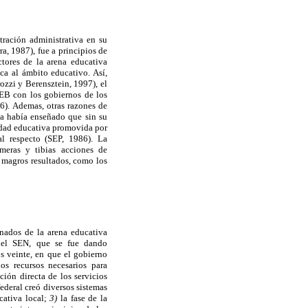
tración administrativa en su
a, 1987), fue a principios de
tores de la arena educativa
ca al ámbito educativo. Así,
ozzi y Berensztein, 1997), el
EB con los gobiernos de los
6). Ademas, otras razones de
da había enseñado que sin su
lidad educativa promovida por
al respecto (SEP, 1986). La
imeras y tibias acciones de
 magros resultados, como los
onados de la arena educativa
 del SEN, que se fue dando
s veinte, en que el gobierno
os recursos necesarios para
ión directa de los servicios
ederal creó diversos sistemas
cativa local;
3)
la fase de la