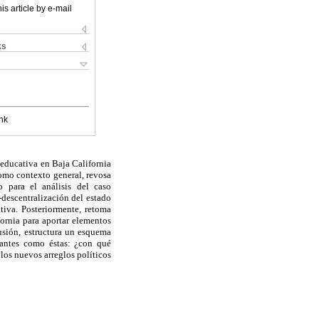
is article by e-mail
ks
nk
 educativa en Baja California
como contexto general, revosa
o para el análisis del caso
-descentralización del estado
tiva. Posteriormente, retoma
fornia para aportar elementos
usión, estructura un esquema
gantes como éstas: ¿con qué
los nuevos arreglos políticos