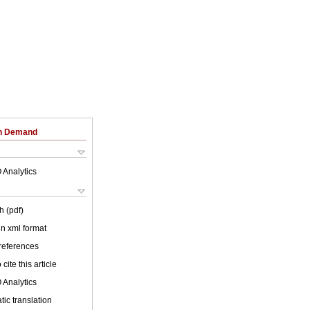
on Demand
 Analytics
h (pdf)
 in xml format
 references
cite this article
 Analytics
ic translation