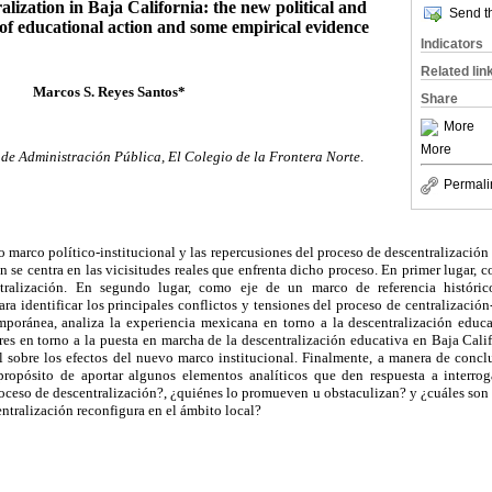
lization in Baja California: the new political and
Send th
t of educational action and some empirical evidence
Indicators
Related lin
Marcos S. Reyes Santos*
Share
More
More
de Administración Pública, El Colegio de la Frontera Norte
.
Permali
vo marco político-institucional y las repercusiones del proceso de descentralización
ón se centra en las vicisitudes reales que enfrenta dicho proceso. En primer lugar, 
tralización. En segundo lugar, como eje de un marco de referencia históric
ara identificar los principales conflictos y tensiones del proceso de centralización
mporánea, analiza la experiencia mexicana en torno a la descentralización educa
es en torno a la puesta en marcha de la descentralización educativa en Baja Cali
l sobre los efectos del nuevo marco institucional. Finalmente, a manera de concl
 propósito de aportar algunos elementos analíticos que den respuesta a interro
ceso de descentralización?, ¿quiénes lo promueven u obstaculizan? y ¿cuáles son 
entralización reconfigura en el ámbito local?