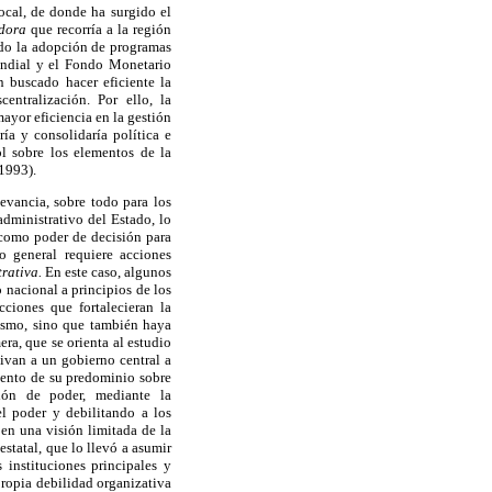
local, de donde ha surgido el
dora
que recorría a la región
ndo la adopción de programas
ndial y el Fondo Monetario
n buscado hacer eficiente la
entralización. Por ello, la
ayor eficiencia en la gestión
ría y consolidaría política e
l sobre los elementos de la
1993).
evancia, sobre todo para los
dministrativo del Estado, lo
, como poder de decisión para
lo general requiere acciones
rativa.
En este caso, algunos
o nacional a principios de los
cciones que fortalecieran la
mismo, sino que también haya
era, que se orienta al estudio
tivan a un gobierno central a
stento de su predominio sobre
ción de poder, mediante la
el poder y debilitando a los
en una visión limitada de la
statal, que lo llevó a asumir
 instituciones principales y
propia debilidad organizativa