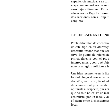
experiencia mexicana en torn
etapa contemporánea de su pr
caso bajacaliforniano. En la 
educativa en Baja California
dos secciones con el objet
conjunto.
1. EL DEBATE EN TORN
Por la dificultad de encontr
de este tipo en su
aterrizaj
descentralizador, más que s
sirva de punto de referencia
principalmente con el prop
interrogantes: ¿con qué obj
nuevos arreglos políticos e i
Una idea recurrente en la lit
ha dado lugar al concepto d
decisión, recursos y faculta
directamente al proceso de
optimista al respecto, pues e
que no sólo no existe un ma
centralista, por un lado, y
d
eficiente entre dichos actore
local.