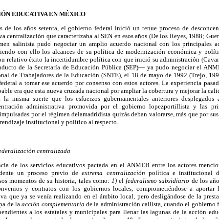
IÓN EDUCATIVA EN MÉXICO
s de los años setenta, el gobierno federal inició un tenue proceso de desconcen
siva centralización que caracterizaba al SEN en esos años (De los Reyes, 1988; Guerr
men salinista pudo negociar un amplio acuerdo nacional con los principales ac
endo con ello los alcances de su política de modernización económica y políti
n relativo éxito la incertidumbre política con que inició su administración (Cavar
nducto de la Secretaría de Educación Pública (SEP)— ya pudo negociar el ANM
onal de Trabajadores de la Educación (SNTE), el 18 de mayo de 1992 (Trejo, 199
federal a tomar ese acuerdo por consenso con estos actores. La experiencia pasa
able era que esta nueva cruzada nacional por ampliar la cobertura y mejorar la ca
ía la misma suerte que los esfuerzos gubernamentales anteriores desplegados 
ntración administrativa promovida por el gobierno lopezportillista y las pr
 impulsadas por el régimen delamadridista quizás deban valorarse, más que por sus
endizaje institucional y político al respecto.
federalización centralizada
encia de los servicios educativos pactada en el ANMEB entre los actores menci
ndente un proceso previo de
extrema centralización
política e institucional
sos momentos de su historia, tales como:
1)
el
federalismo subsidiario
de los año
convenios y contratos con los gobiernos locales, comprometiéndose a aportar l
va que ya se venía realizando en el ámbito local, pero desligándose de la prestac
pa de la
acción complementaria
de la administración callista, cuando el gobierno f
pendientes a los estatales y municipales para llenar las lagunas de la acción edu