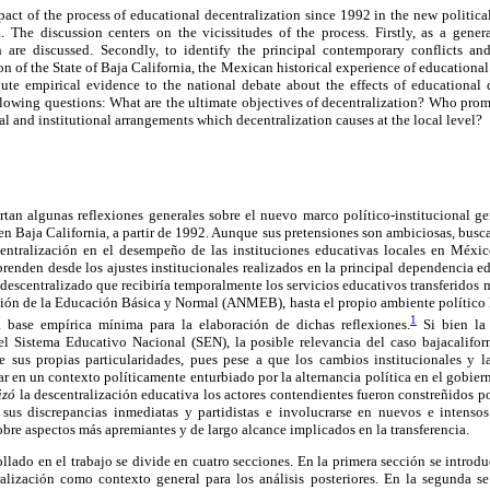
mpact of the process of educational decentralization since 1992 in the new political
. The discussion centers on the vicissitudes of the process. Firstly, as a gener
n are discussed. Secondly, to identify the principal contemporary conflicts an
on of the State of Baja California, the Mexican historical experience of educational
ute empirical evidence to the national debate about the effects of educational d
ollowing questions: What are the ultimate objectives of decentralization? Who pro
l and institutional arrangements which decentralization causes at the local level?
rtan algunas reflexiones generales sobre el nuevo marco político-institucional g
en Baja California, a partir de 1992. Aunque sus pretensiones son ambiciosas, busca 
centralización en el desempeño de las instituciones educativas locales en Méxic
nden desde los ajustes institucionales realizados en la principal dependencia ed
descentralizado que recibiría temporalmente los servicios educativos transferidos 
ión de la Educación Básica y Normal (ANMEB), hasta el propio ambiente político l
1
 base empírica mínima para la elaboración de dichas reflexiones.
Si bien la 
el Sistema Educativo Nacional (SEN), la posible relevancia del caso bajacaliforn
 de sus propias particularidades, pues pese a que los cambios institucionales y l
ar en un contexto políticamente enturbiado por la alternancia política en el gobie
izó
la descentralización educativa los actores contendientes fueron constreñidos p
 sus discrepancias inmediatas y partidistas e involucrarse en nuevos e intenso
bre aspectos más apremiantes y de largo alcance implicados en la transferencia.
llado en el trabajo se divide en cuatro secciones. En la primera sección se introd
ralización como contexto general para los análisis posteriores. En la segunda se