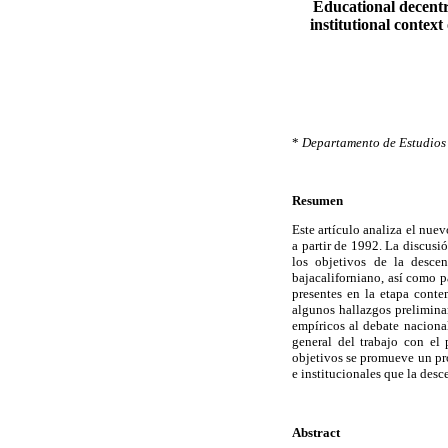
Educational decentra
institutional contex
*
Departamento de Estudios 
Resumen
Este artículo analiza el nue
a partir de 1992. La discusi
los objetivos de la descen
bajacaliforniano, así como p
presentes en la etapa conte
algunos hallazgos preliminar
empíricos al debate naciona
general del trabajo con el
objetivos se promueve un pro
e institucionales que la desc
Abstract