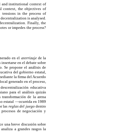
 and institutional context of
al context, the objectives of
d tensions in the process of
 decentralization is analysed.
ecentralization. Finally, the
motes or impedes the process?
enerado en el
aterrizaje
de la
insertarse en el debate sobre
o. Se propone el análisis de
ucativa del gobierno estatal,
mediante la firma del Acuerdo
ocal generado en el proceso,
descentralización educativa
iano para el análisis quizás
a transformación de la arena
rno estatal —ocurrida en 1989
or las
reglas del juego
dentro
s procesos de negociación y
uce una breve discusión sobre
 analiza a grandes rasgos la