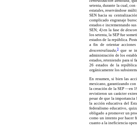
centralización absoluta,
que
setenta, durante la cual, con
estatales, reservándose múlt
SEN hacia su centralizació
complicado engranaje burocr
estados e incrementando sus 
SEN;
4)
en la fase de
descon
los setenta, la SEP fue some
estados de la república. Pos
a fin de orientar accione
3
descentralizada,
que se in
administración de los establ
estados, reteniendo para sí 
26 estados de la república
orgánicamente los subsistemas
En resumen, si bien las acc
mexicano, garantizando con e
la creación de la SEP —en 19
revistieron un carácter extr
pesar de que la importancia 
la acción educativa del Es
federalismo educativo, quizá
obligado a promover un proc
como un intento por hacer fr
cuanto a la ineficiencia oper