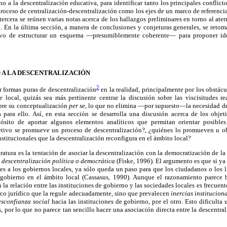
o a la descentralización educativa, para identificar tanto los principales conflicto
oceso de centralización-descentralización como los ejes de un marco de referencia h
tercera se reúnen varias notas acerca de los hallazgos preliminares en torno al ater
. En la última sección, a manera de conclusiones y conjeturas generales, se retoma
ivo de estructurar un esquema —presumiblemente coherente— para proponer ide
O A LA DESCENTRALIZACIÓN
2
ar formas puras de descentralización
en la realidad, principalmente por los obstác
e
local, quizás sea más pertinente centrar la discusión sobre las viscisitudes re
obre su conceptualización
per se,
lo que no elimina —por supuesto—la necesidad de
 para ello. Así, en esta sección se desarrolla una discusión acerca de los objet
ósito de aportar algunos elementos analíticos que permitan orientar posibles 
etivo se promueve un proceso de descentralización?, ¿quiénes lo promueven u ob
nstitucionales que la descentralización reconfigura en el ámbito local?
eratura es la tentación de asociar la descentralización con la democratización de la
e
descentralización política o democrática
(Fiske, 1996). El argumento es que si ya 
des a los gobiernos locales, ya sólo queda un paso para que los ciudadanos o los l
 gobierno en el ámbito local (Cassasus, 1990). Aunque el razonamiento parece b
n la relación entre las instituciones de gobierno y las sociedades locales es frecuent
rco jurídico que la regule adecuadamente, sino que prevalecen
inercias institucion
esconfianza social
hacia las instituciones de gobierno, por el otro. Esto dificulta
s, por lo que no parece tan sencillo hacer una asociación directa entre la descentr