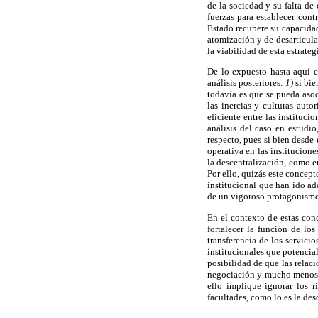
de la sociedad y su falta de
fuerzas para establecer cont
Estado recupere su capacidad 
atomización y de desarticula
la viabilidad de esta estrateg
De lo expuesto hasta aquí e
análisis posteriores:
1)
si bie
todavía es que se pueda asoc
las inercias y culturas auto
eficiente entre las instituci
análisis del caso en estudio
respecto, pues si bien desde
operativa en las institucione
la descentralización, como en
Por ello, quizás este concept
institucional que han ido ad
de un vigoroso protagonismo 
En el contexto de estas con
fortalecer la función de lo
transferencia de los servici
institucionales que potencia
posibilidad de que las relac
negociación y mucho menos de
ello implique ignorar los r
facultades, como lo es la des