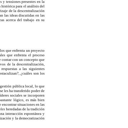
s y tensiones presentes en la
istórica para el análisis del
rizaje de la descentralización
n las ideas discutidas en las
as acerca del trabajo en su
ulos que enfrenta un proyecto
ales que enfrenta el proceso
 contar con un concepto que
ivos de la descentralización,
respuestas a las siguientes
staculizan?, ¿cuáles son los
 gestión pública local, lo que
se les ha transferido poder de
íderes sociales se incorporen
astante lógico, es más bien
e encontrar situaciones en las
ales
heredadas de la tradición
 una interacción espontánea y
alización y la democratización