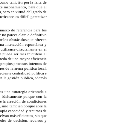
 como también por la falta de
ste razonamiento, para que el
s, pero en virtud del grado de
ricanos es difícil garantizar
marco de referencia para los
e no parece claro o definitivo
or los obstáculos que ofrecen
 una interacción espontánea y
 utilizarse directamente en el
 pueda ser más fructífero al
queda de una mayor eficiencia
s propios procesos internos de
es de la arena política local.
eciente centralidad política e
en la gestión pública, además
s una estrategia orientada a
o, básicamente porque con la
ve la creación de condiciones
, sino también porque abre la
ropia capacidad y recursos de
elvan más eficientes, sin que
oder de decisión, recursos y