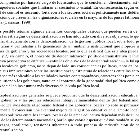
 compromiso por hacerse cargo de los asuntos que le conciernen directamente, así
rapoderes sociales que limitaran el crecimiento estatal. En consecuencia, según e
de control es necesario fortalecer a los sectores sociales políticamente más débile
ción que presentan las organizaciones sociales en la mayoría de los países latinoame
ia (Casassus, 1990).
s posible retomar algunos elementos conceptuales básicos que pueden servir de 
n las estrategias de descentralización se han adoptado con diversos objetivos, lo qu
iar directamente con la democratización de la gestión pública local, sobre todo p
ritarias y centralistas a la generación de un ambiente institucional que propicie
ones de gobierno y las sociedades locales, por lo que es difícil que esta idea pueda
,
y 2)
en cambio, el concepto de descentralización político-administrativa tal vez
 esta perspectiva se enfatiza —entre los objetivos de la descentralización— la bús
s locales de gobierno, no se dejan de lado sus consecuencias políticas, tanto en lo
 sus implicaciones sobre las instituciones y estructura de relaciones entre los actor
o sea más aplicable a las realidades locales contemporáneas, caracterizadas por la cr
quiriendo los gobiernos, tanto en el contexto de la gobernabilidad política como 
social en los asuntos más diversos de la vida política local.
ceptualizaciones generales se puede proponer que la descentralización educativa e
s gobiernos y las propias relaciones intergubernamentales dentro del federalism
os educativos desde el gobierno federal a los gobiernos locales no sólo se promue
lmente favorecerían una eventual mejora de la gestión educativa en el ámbito local
iones políticas entre los actores locales de la arena educativa dependan más de su p
 los determinantes nacionales, por lo que cabría esperar que éstas también se vu
iesgos, conflictos y tensiones inherentes a todo proceso de redistribución de p
centralización.