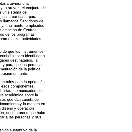
taría tuviera una
y, a su vez, el conjunto de
de un sistema de
r, casa por casa, para
los llamados Servidores de
s y, finalmente, empleados
a creación de Centros
oyos de los programas
como realizar actividades
to de que los instrumentos
nfiable para identificar a
gares destinatarios, la
as y para que las personas
mentación de la política
stración entrante.
entrales para la operación
 de esos componentes,
ditorías, comunicados de
tura académica sobre la
cesos que dan cuenta de
ionamiento y la manera en
u diseño y operación
ación, constatamos que hubo
car a las personas y sus
enido sustantivo de la