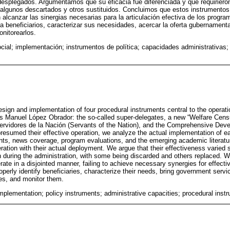
esplegados. Argumentamos que su eficacia fue diferenciada y que requirieron
o algunos descartados y otros sustituidos. Concluimos que estos instrumento
 alcanzar las sinergias necesarias para la articulación efectiva de los progra
 a beneficiarios, caracterizar sus necesidades, acercar la oferta gubernamenta
onitorearlos.
social; implementación; instrumentos de política; capacidades administrativas
esign and implementation of four procedural instruments central to the operati
és Manuel López Obrador: the so-called super-delegates, a new “Welfare Cens
ervidores de la Nación (Servants of the Nation), and the Comprehensive Deve
presumed their effective operation, we analyze the actual implementation of 
nts, news coverage, program evaluations, and the emerging academic literatu
ration with their actual deployment. We argue that their effectiveness varied s
on during the administration, with some being discarded and others replaced. 
ate in a disjointed manner, failing to achieve necessary synergies for effecti
properly identify beneficiaries, characterize their needs, bring government servi
ces, and monitor them.
implementation; policy instruments; administrative capacities; procedural inst