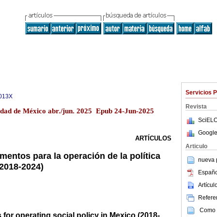
Servicios 
013X
Revista
iudad de México abr./jun. 2025 Epub 24-Jun-2025
SciELO
Google
ARTÍCULOS
Articulo
mentos para la operación de la política
nueva p
(2018-2024)
Españo
Artícu
Referen
Como c
for operating social policy in Mexico (2018-