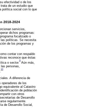
u efectividad o de los
 trata de un estudio que
 política social con lo que
ión 2018-2024
orcionan servicios,
operar dichos programas:
 programa focalizado o
las políticas. Se necesita
eración de los programas y
 como contar con respaldo
ativas reconoce que éstas
9
tica o sector.
Aún más,
a las personas,
10
.
iales. A diferencia de
s operadores de los
go equivalente al Catastro
identificación de población
ompartir con otros
secretarías de Desarrollo
zarse regularmente.
ía de Desarrollo Social,