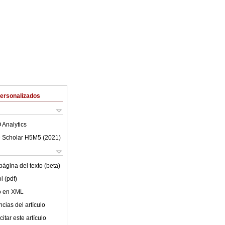
Personalizados
 Analytics
 Scholar H5M5 (
2021
)
ágina del texto (beta)
l (pdf)
lo en XML
cias del artículo
itar este artículo