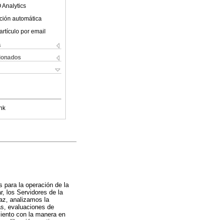
 Analytics
ción automática
artículo por email
s
cionados
nk
s para la operación de la
, los Servidores de la
caz, analizamos la
as, evaluaciones de
miento con la manera en