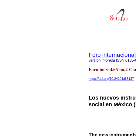
Foro internacional
versión impresa
ISSN
0185-
Foro int vol.65 no.2 C
https://doi.org/10.24201/fi.3137
Los nuevos instru
social en México 
The new instruments 