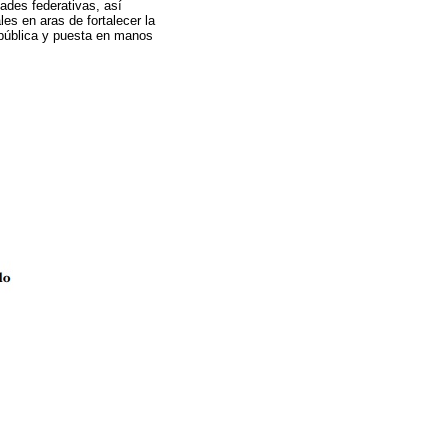
dades federativas, así
es en aras de fortalecer la
República y puesta en manos