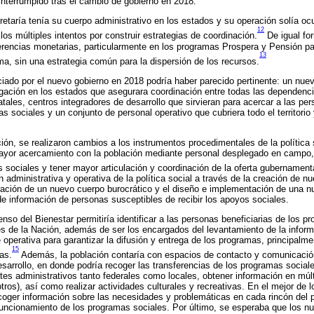
 interrumpido tras el cambio de gobierno en 2018.
taría tenía su cuerpo administrativo en los estados y su operación solía oc
12
os múltiples intentos por construir estrategias de coordinación.
De igual fo
sferencias monetarias, particularmente en los programas Prospera y Pensión p
13
, sin una estrategia común para la dispersión de los recursos.
nciado por el nuevo gobierno en 2018 podría haber parecido pertinente: un nuev
gación en los estados que asegurara coordinación entre todas las dependenci
atales, centros integradores de desarrollo que sirvieran para acercar a las per
sociales y un conjunto de personal operativo que cubriera todo el territorio y
ción, se realizaron cambios a los instrumentos procedimentales de la política
ayor acercamiento con la población mediante personal desplegado en campo, 
 sociales y tener mayor articulación y coordinación de la oferta gubernament
n administrativa y operativa de la política social a través de la creación de n
oración de un nuevo cuerpo burocrático y el diseño e implementación de una n
 de información de personas susceptibles de recibir los apoyos sociales.
enso del Bienestar permitiría identificar a las personas beneficiarias de los 
res de la Nación, además de ser los encargados del levantamiento de la infor
e operativa para garantizar la difusión y entrega de los programas, principalm
15
as.
Además, la población contaría con espacios de contacto y comunicación
sarrollo, en donde podría recoger las transferencias de los programas sociale
mites administrativos tanto federales como locales, obtener información en múl
otros), así como realizar actividades culturales y recreativas. En el mejor de 
ecoger información sobre las necesidades y problemáticas en cada rincón del p
 funcionamiento de los programas sociales. Por último, se esperaba que los n