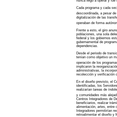
nunca llegó a operar y fue
Cada programa y cada secre
descoordinada, a pesar de l
digitalización de las tran
operaban de forma autónoma
Frente a esto, el giro anu
poblaciones, una sola dele
federal y los gobiernos est
gubernamental de programas 
dependencias.
Desde el periodo de transi
tenían como objetivo un m
operación de los programas
implicaron la reorganizació
administrativas, la incorp
recolección y verificación
En el diseño previsto, el C
identificadas, los Servido
realizarían tareas de índol
y comunidades más alejad
Centros Integradores de De
beneficiarios, realizar trá
alimentación, artes, entre 
Integradores permitirían r
retroalimentar el diseño y