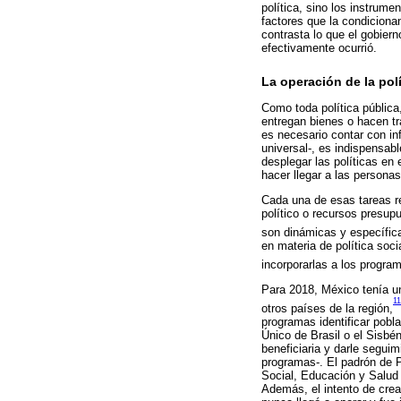
política, sino los instrum
factores que la condicionan
contrasta lo que el gobier
efectivamente ocurrió.
La operación de la polí
Como toda política pública
entregan bienes o hacen t
es necesario contar con in
universal-, es indispensab
desplegar las políticas en e
hacer llegar a las persona
Cada una de esas tareas r
político o recursos presup
son dinámicas y específicas
en materia de política soci
incorporarlas a los program
Para 2018, México tenía un
11
otros países de la región,
programas identificar pobl
Único de Brasil o el Sisbé
beneficiaria y darle segui
programas-. El padrón de P
Social, Educación y Salud 
Además, el intento de crea