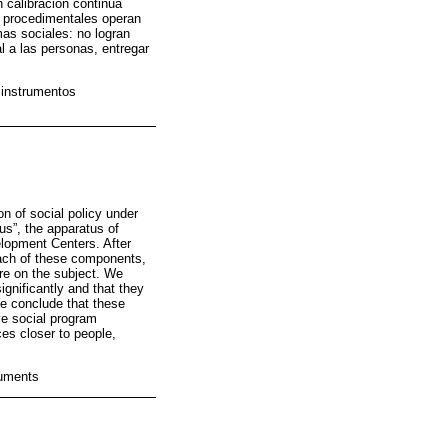
 calibración continua
s procedimentales operan
mas sociales: no logran
l a las personas, entregar
; instrumentos
on of social policy under
us”, the apparatus of
lopment Centers. After
each of these components,
re on the subject. We
ignificantly and that they
We conclude that these
ve social program
ces closer to people,
ruments