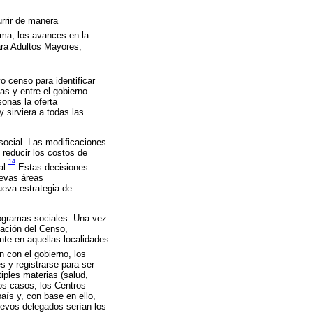
urrir de manera
rma, los avances en la
ara Adultos Mayores,
o censo para identificar
as y entre el gobierno
sonas la oferta
 sirviera a todas las
 social. Las modificaciones
reducir los costos de
14
al.
Estas decisiones
uevas áreas
ueva estrategia de
programas sociales. Una vez
mación del Censo,
ente en aquellas localidades
 con el gobierno, los
s y registrarse para ser
tiples materias (salud,
los casos, los Centros
aís y, con base en ello,
uevos delegados serían los