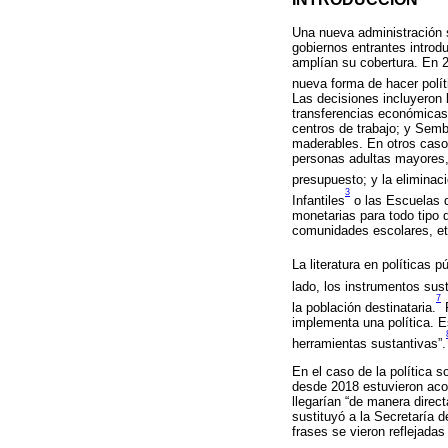
Una nueva administración s
gobiernos entrantes intro
amplían su cobertura. En 
nueva forma de hacer políti
Las decisiones incluyeron
transferencias económicas 
centros de trabajo; y Semb
maderables. En otros casos
personas adultas mayores, 
presupuesto; y la eliminac
3
Infantiles
o las Escuelas 
monetarias para todo tipo 
comunidades escolares, et
La literatura en políticas
lado, los instrumentos sust
7
la población destinataria.
P
implementa una política. E
herramientas sustantivas”.
En el caso de la política 
desde 2018 estuvieron aco
llegarían “de manera direct
sustituyó a la Secretaría de
frases se vieron reflejada