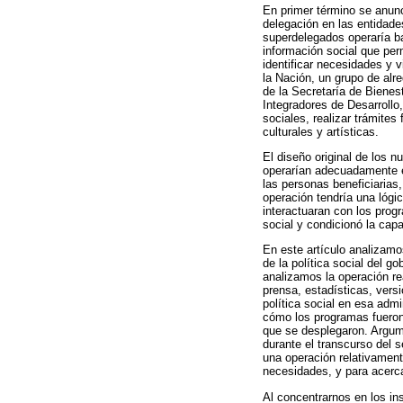
En primer término se anunc
delegación en las entidade
superdelegados operaría ba
información social que perm
identificar necesidades y 
la Nación, un grupo de alr
de la Secretaría de Biene
Integradores de Desarrollo
sociales, realizar trámites
culturales y artísticas.
El diseño original de los n
operarían adecuadamente en
las personas beneficiarias,
operación tendría una lógic
interactuaran con los prog
social y condicionó la capa
En este artículo analizamo
de la política social del 
analizamos la operación re
prensa, estadísticas, versi
política social en esa adm
cómo los programas fueron
que se desplegaron. Argume
durante el transcurso del 
una operación relativament
necesidades, y para acerca
Al concentrarnos en los in