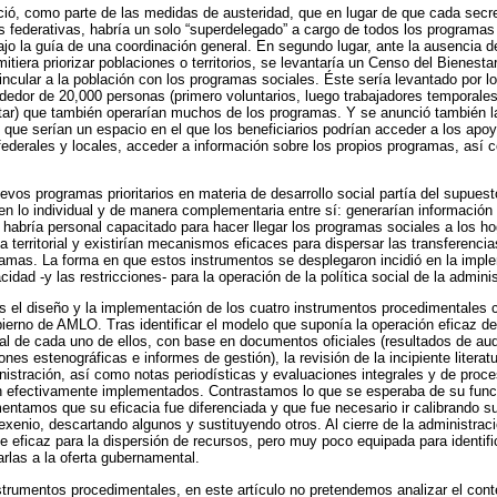
ió, como parte de las medidas de austeridad, que en lugar de que cada secre
s federativas, habría un solo “superdelegado” a cargo de todos los programas 
jo la guía de una coordinación general. En segundo lugar, ante la ausencia 
itiera priorizar poblaciones o territorios, se levantaría un Censo del Bienesta
vincular a la población con los programas sociales. Éste sería levantado por 
ededor de 20,000 personas (primero voluntarios, luego trabajadores temporale
star) que también operarían muchos de los programas. Y se anunció también l
, que serían un espacio en el que los beneficiarios podrían acceder a los ap
 federales y locales, acceder a información sobre los propios programas, así 
uevos programas prioritarios en materia de desarrollo social partía del supues
 lo individual y de manera complementaria entre sí: generarían información co
 habría personal capacitado para hacer llegar los programas sociales a los ho
a territorial y existirían mecanismos eficaces para dispersar las transferenci
ramas. La forma en que estos instrumentos se desplegaron incidió en la imple
cidad -y las restricciones- para la operación de la política social de la admini
s el diseño y la implementación de los cuatro instrumentos procedimentales c
gobierno de AMLO. Tras identificar el modelo que suponía la operación eficaz
al de cada uno de ellos, con base en documentos oficiales (resultados de au
ones estenográficas e informes de gestión), la revisión de la incipiente litera
inistración, así como notas periodísticas y evaluaciones integrales y de pro
 efectivamente implementados. Contrastamos lo que se esperaba de su func
ntamos que su eficacia fue diferenciada y que fue necesario ir calibrando s
sexenio, descartando algunos y sustituyendo otros. Al cierre de la administr
e eficaz para la dispersión de recursos, pero muy poco equipada para identifi
rlas a la oferta gubernamental.
strumentos procedimentales, en este artículo no pretendemos analizar el cont