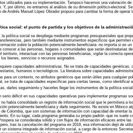
entos utilizados para su implementación. Tampoco hacemos una valoración de s
. Y, por último, no entramos al análisis de su dimensión político-electoral. Se
no de Andrés Manuel López Obrador propuso para cambiar la forma de operar la
tica social: el punto de partida y los objetivos de la administrac
, la política social se despliega mediante programas presupuestales que prop
ransferencias, pero también mediante instrumentos específicos que permiten 
formación sobre la población potencialmente beneficiaria -no importa si es un
le conocer a las personas, hogares o comunidades que serán destinatarias de 
l territorio, interactuar con las personas beneficiarias, vigilar la correcta op
s los bienes, servicios o recursos asignados.
equiere capacidades administrativas. No se trata de capacidades genéricas,
uestarios, humanos o tecnológicos. La literatura sobre capacidades administr
 para un contexto, no atributos genéricos que serán útiles para cualquier polí
al, se trata de capacidades específicas para ciertas tareas, como identificar 
as, darles seguimiento y hacerles llegar los instrumentos de la política social
 serio déficit en sus capacidades operativas para implementar programas soc
no había consolidado un registro de información social que le permitiera a lo
ación potencialmente beneficiaria y darle seguimiento. No existe en México al
n de Colombia, que son sistemas de información con capacidad de orientar la 
miento. En su lugar, cada programa generaba su propio padrón -que no suele c
rospera se consideraba sólido y con flujos de información eficaces entre las 
pero, tras la cancelación del programa en 2019, esa información dejó de utili
r un sistema integrado de información social, a cargo de la entonces Secretar