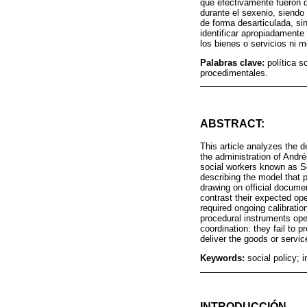
que efectivamente fueron d
durante el sexenio, siend
de forma desarticulada, sin
identificar apropiadamente
los bienes o servicios ni m
Palabras clave:
política 
procedimentales.
ABSTRACT:
This article analyzes the d
the administration of Andr
social workers known as S
describing the model that 
drawing on official docume
contrast their expected ope
required ongoing calibrati
procedural instruments oper
coordination: they fail to 
deliver the goods or servi
Keywords:
social policy; 
INTRODUCCIÓN