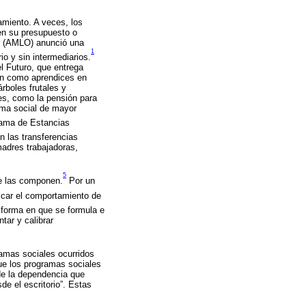
amiento. A veces, los
en su presupuesto o
or (AMLO) anunció una
1
io y sin intermediarios.
 Futuro, que entrega
pan como aprendices en
rboles frutales y
es, como la pensión para
ama social de mayor
ama de Estancias
n las transferencias
madres trabajadoras,
5
ue las componen.
Por un
car el comportamiento de
 forma en que se formula e
tar y calibrar
ramas sociales ocurridos
ue los programas sociales
 de la dependencia que
sde el escritorio”. Estas