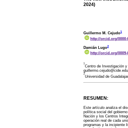
2024)
1
Guillermo M. Cejudo
http://orcid.org/0000
2
Damián Lugo
http://orcid.org/0009
1
Centro de Investigación 
guillermo.cejudo@cide.edu
2
Universidad de Guadalaj
RESUMEN:
Este artículo analiza el d
política social del gobier
Nación y los Centros Integ
operación real de cada un
programas y la incipiente 