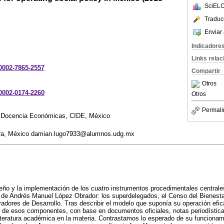
SciELO
Traduc
Enviar 
Indicadore
Links rela
-0002-7865-2557
Compartir
Otros
-0002-0174-2260
Otros
Permali
y Docencia Económicas, CIDE, México
ara, México damian.lugo7933@alumnos.udg.mx
iseño y la implementación de los cuatro instrumentos procedimentales centrale
no de Andrés Manuel López Obrador: los superdelegados, el Censo del Bienestar
radores de Desarrollo. Tras describir el modelo que suponía su operación efi
o de esos componentes, con base en documentos oficiales, notas periodístic
literatura académica en la materia. Contrastamos lo esperado de su funciona