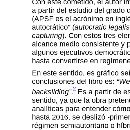
Con este cometido, el autor in
a partir del estudio del grado
(APSF es el acrónimo en inglé
autocrático” (
autocratic legali
capturing
). Con estos tres ele
alcance medio consistente y
algunos ejecutivos democráti
hasta convertirse en regímene
En este sentido, es gráfico se
conclusiones del libro es:
“We 
2
backsliding”
.
Es a partir de e
sentido, ya que la obra prete
analíticas para entender cóm
hasta 2016, se deslizó -prim
régimen semiautoritario o híb