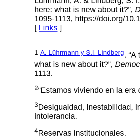
Lührmann, A. & Lindberg, S. I.,
here: what is new about it?”,
D
1095-1113, https://doi.org/1
[
Links
]
1
A. Lührmann y S.I. Lindberg
, “A
what is new about it?”,
Democr
1113.
2
“Estamos viviendo en la era 
3
Desigualdad, inestabilidad, 
intolerancia.
4
Reservas institucionales.