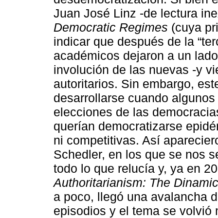
Juan José Linz -de lectura in
Democratic Regimes
(cuya pr
indicar que después de la “te
académicos dejaron a un lado 
involución de las nuevas -y v
autoritarios. Sin embargo, est
desarrollarse cuando algunos 
elecciones de las democracias
querían democratizarse epidé
ni competitivas. Así aparecie
Schedler, en los que se nos s
todo lo que relucía y, ya en 2
Authoritarianism: The Dinamic
a poco, llegó una avalancha d
episodios y el tema se volvió