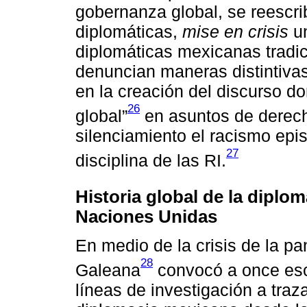
gobernanza global, se reescri
diplomáticas,
mise en crisis
un
diplomáticas mexicanas tradic
denuncian maneras distintivas
en la creación del discurso d
26
global”
en asuntos de derec
silenciamiento el racismo epi
27
disciplina de las RI.
Historia global de la diplo
Naciones Unidas
En medio de la crisis de la pa
28
Galeana
convocó a once escr
líneas de investigación a traza