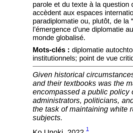
parole et du texte à la questio
accèdent aux espaces internation
paradiplomatie ou, plutôt, de la
l’émergence d’une diplomatie a
monde globalisé.
Mots-clés :
diplomatie autochton
institutionnels; point de vue cr
Given historical circumstances,
and their textbooks was the m
encompassed a public policy ob
administrators, politicians, an
the task of maintaining white r
subjects.
1
Ko Unoki, 2022.