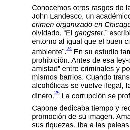
Conocemos otros rasgos de la
John Landesco, un académico v
crimen organizado en Chicag
olvidado. “El
gangster
,” escri
entorno al igual que el buen 
24
ambiente”.
En su estudio tam
prohibición. Antes de esa ley-
amistad” entre criminales y p
mismos barrios. Cuando trans
alcohólicas se vuelve ilegal, 
25
dinero.
La corrupción se prof
Capone dedicaba tiempo y recu
promoción de su imagen. Amaba
sus riquezas. Iba a las peleas