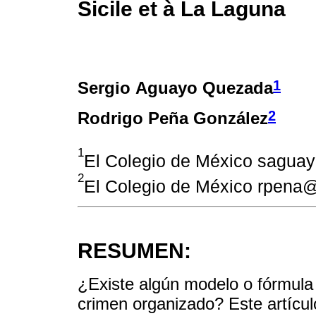
Sicile et à La Laguna
1
Sergio Aguayo Quezada
2
Rodrigo Peña González
1
El Colegio de México sagu
2
El Colegio de México rpen
RESUMEN:
¿Existe algún modelo o fórmula 
crimen organizado? Este artícul