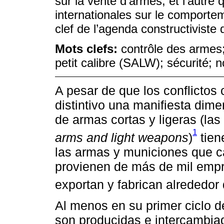
sur la vente d’armes, et l’autre
internationales sur le comportem
clef de l’agenda constructiviste 
Mots clefs:
contrôle des armes;
petit calibre (SALW); sécurité; 
A pesar de que los conflicto
distintivo una manifiesta dim
de armas cortas y ligeras (l
1
arms and light weapons
)
tien
las armas y municiones que c
provienen de más de mil empr
exportan y fabrican alrededor
Al menos en su primer ciclo 
son producidas e intercambiad