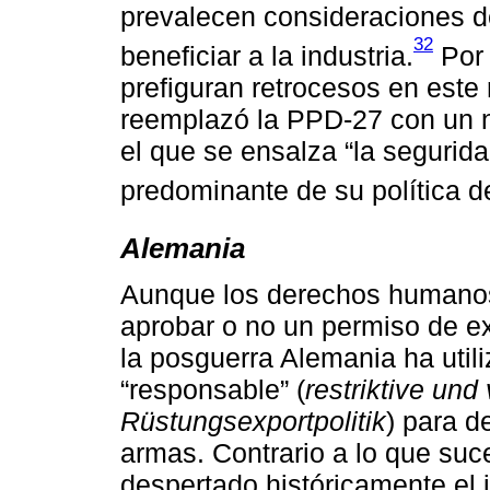
prevalecen consideraciones de
32
beneficiar a la industria.
Por 
prefiguran retrocesos en est
reemplazó la PPD-27 con un
el que se ensalza “la segurid
predominante de su política d
Alemania
Aunque los derechos humanos
aprobar o no un permiso de e
la posguerra Alemania ha utiliz
“responsable” (
restriktive und
Rüstungsexportpolitik
) para d
armas. Contrario a lo que su
despertado históricamente el i