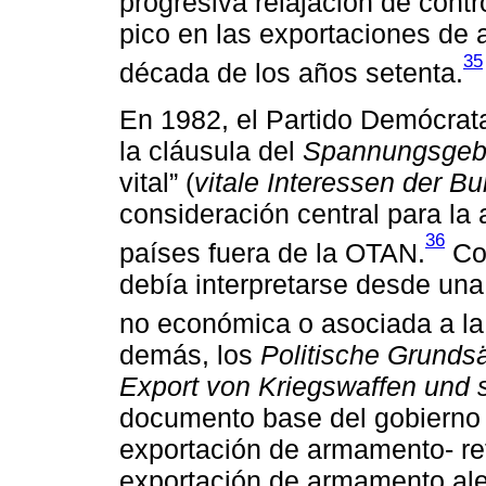
progresiva relajación de contr
pico en las exportaciones de
35
década de los años setenta.
En 1982, el Partido Demócrata
la cláusula del
Spannungsgeb
vital” (
vitale Interessen der B
consideración central para la
36
países fuera de la OTAN.
Con
debía interpretarse desde una
no económica o asociada a la 
demás, los
Politische Grunds
Export von Kriegswaffen und 
documento base del gobierno 
exportación de armamento- ref
exportación de armamento ale