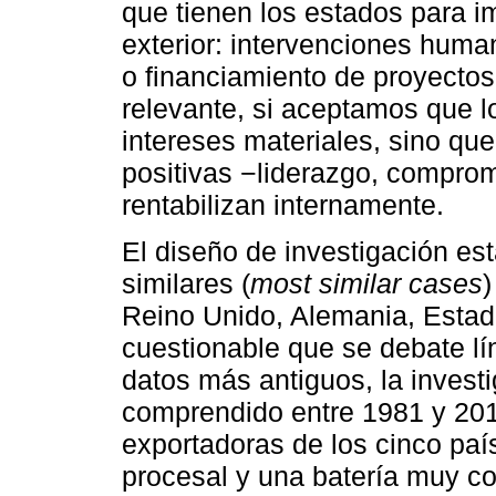
que tienen los estados para im
exterior: intervenciones human
o financiamiento de proyectos 
relevante, si aceptamos que l
intereses materiales, sino qu
positivas −liderazgo, compro
rentabilizan internamente.
El diseño de investigación es
similares (
most similar cases
)
Reino Unido, Alemania, Estad
cuestionable que se debate l
datos más antiguos, la invest
comprendido entre 1981 y 2010
exportadoras de los cinco país
procesal y una batería muy c