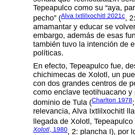
Tepeapulco como su “aya, para 
Alva Ixtlilxochitl 2021c
pecho” (
, 2
amamantar y educar se volverá
embargo, además de esas func
también tuvo la intención de e
políticas.
En efecto, Tepeapulco fue, de
chichimecas de Xolotl, un pue
con dos grandes centros de po
como enclave teotihuacano y 
Charlton 1978
dominio de Tula (
relevancia, Alva Ixtlilxochitl 
llegada de Xolotl, Tepeapulco 
Xolotl
, 1980
, 2: plancha I), por 