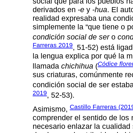
social que para los pueblos n
derivados en -
e
y -
hua
. El au
realidad expresaba una condic
simplemente la “que tiene o 
condición social de ser
o
cond
Farreras 2019
, 51-52) está liga
la lengua explica por qué la
Códice flore
llamada
chichihua
(
sus criaturas, comúnmente re
condición social de ser estaba 
2019
, 52-53).
Castillo Farreras (201
Asimismo,
comprender el sentido de los
necesario enlazar la cualidad