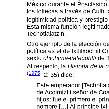
México durante el Posclásico
los toltecas a través de Cul
legitimidad política y prestigi
Esta misma función legitimad
Techotlalatzin.
Otro ejemplo de la elección 
política es el de Ixtlilxochitl 
sexto
chichime-catecuhtli
de T
Al respecto, la
Historia de la
(1975
, 2: 35) dice:
Este emperador [Techotlala
de Acolmiztli señor de Coa
hijos: fue el primero el prí
nombre […] Al príncipe Ixtl