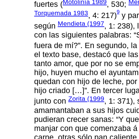
Motolinía 1989
Men
fuertes (
, 530;
9
Torquemada 1983
, 4: 217)
y par
Mendieta (1997
según
, 1: 238),
con las siguientes palabras: 
fuera de mí?”. En segundo, la
el texto base, destacó que la
tanto amor, que por no se empr
hijo, huyen mucho el ayuntami
quedan con hijo de leche, por
hijo criado […]”. En tercer lu
Zorita (1999
junto con
, 1: 371)
amamantaban a sus hijos cuida
pudieran crecer sanas: “Y qu
manjar con que comenzaba á c
carne, otras sólo pan caliente