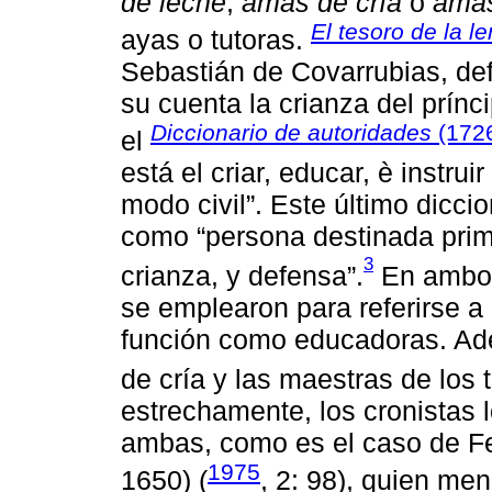
de leche
,
amas de cría
o
ama
El tesoro de la l
ayas o tutoras.
Sebastián de Covarrubias, de
su cuenta la crianza del prínc
Diccionario de autoridades
(172
el
está el criar, educar, è instr
modo civil”. Este último diccio
como “persona destinada prim
3
crianza, y defensa”.
En ambos
se emplearon para referirse a
función como educadoras. Ad
de cría y las maestras de los
estrechamente, los cronistas lo
ambas, como es el caso de Fer
1975
1650) (
, 2: 98), quien me