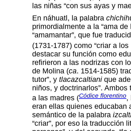
las niñas “con sus ayas y mae
En náhuatl, la palabra
chichih
primordialmente a la “ama de 
“amamantar”, que fue traducid
(1731-1787) como “criar a los 
destacar su función como edu
refirieron a las nodrizas con 
de Molina (
ca
. 1514-1585) tr
tutor”, y
tlacazcaltiani
que adem
niños, y doctrinarlos”. Ambos
Códice florentino
a las madres (
,
eran ellas quienes educaban 
semántico de la palabra
izcalt
“criar”, por eso la traducción l