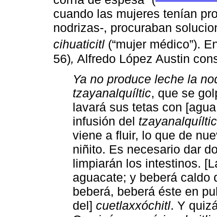
cuando las mujeres tenían pro
nodrizas-, procuraban solucio
cihuaticitl
(“mujer médico”). E
56)
,
Alfredo López Austin cons
Ya no produce leche la no
tzayanalquíltic
, que se go
lavará sus tetas con [agua
infusión del
tzayanalquíltic
viene a fluir, lo que de nue
niñito. Es necesario dar do
limpiarán los intestinos. 
aguacate; y beberá caldo
beberá, beberá éste en pu
del]
cuetlaxxóchitl
. Y quiz