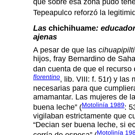
que sobre esa zona pudo ten
Tepeapulco reforzó la legitimi
Las
chichihuame
: educador
ajenas
A pesar de que las
cihuapipilt
hijos, fray Bernardino de Sah
dan cuenta de que el recurso 
florentino
, lib. VIII: f. 51r) y
necesarias para que cumplier
amamantar. Las mujeres de la
Motolinía 1989
buena leche” (
: 5
vigilaban estrictamente que c
“Decian ser buena leche, si e
Motolinía 19
corría de espesa” (