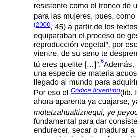
resistente como el tronco de u
para las mujeres, pues, com
(2000
, 45) a partir de los tex
equiparaban el proceso de ge
reproducción vegetal”, por eso
vientre, de su seno te despren
6
tú eres quelite […]”.
Además, l
una especie de materia acuosa
llegado al mundo para adquiri
Códice florentino
Por eso el
(lib.
ahora aparenta ya cuajarse, ya
motetzahualtiznequi, ye peyoct
fundamental para dar consiste
endurecer, secar o madurar a 