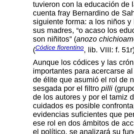
tuvieron con la educación de l
cuenta fray Bernardino de Sa
siguiente forma: a los niños 
sus madres, “o acaso los edu
son niñitos” (
anozo chichioame
Códice florentino
(
, lib. VIII: f. 51r
Aunque los códices y las crón
importantes para acercarse al
de élite que asumió el rol de 
sesgada por el filtro
pilli
(grupo
de los autores y por el tamiz 
cuidados es posible confrontar
evidencias suficientes que pe
ese rol en dos ámbitos de acc
el político, se analizará su f