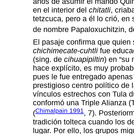
años de asumir el mando Quinat
en el interior del
chitatli
, cria
tetzcuca, pero a él lo crió, 
de nombre Papaloxuchitzin, de
El pasaje confirma que quien s
chichimecate-cuhtli
fue educa
(sing. de
cihuapipiltin
) en “su
hace explícito, es muy probab
pues le fue entregado apenas 
prestigioso centro político d
vínculos estrechos con Tula d
conformó una Triple Alianza 
Chimalpain 1991
(
, 7). Posterior
tradición tolteca cuando los d
lugar. Por ello, los grupos mi