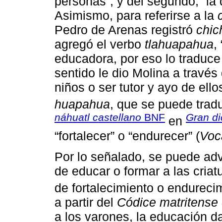
personas”, y del segundo, “la
Asimismo, para referirse a la
Pedro de Arenas registró
chic
agregó el verbo
tlahuapahua
,
educadora, por eso lo traduc
sentido le dio Molina a través
niños o ser tutor y ayo de ell
huapahua
, que se puede tradu
náhuatl castellano
BNF
Gran di
en
“fortalecer” o “endurecer” (
Voc
Por lo señalado, se puede adv
de educar o formar a las cria
de fortalecimiento o endureci
a partir del
Códice matritense 
a los varones, la educación d