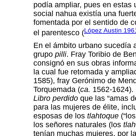
podía ampliar, pues en estas 
social nahua existía una fuerte
fomentada por el sentido de c
López Austin 196
el parentesco (
En el ámbito urbano sucedía a
grupo
pilli
. Fray Toribio de Be
consignó en sus obras informa
la cual fue retomada y ampliad
1585), fray Gerónimo de Mend
Torquemada (
ca.
1562-1624). E
Libro perdido
que las “amas de
para las mujeres de élite, inc
esposas de los
tlahtoque
(“los
los señores naturales (los
tla
tenían muchas mujeres, por la