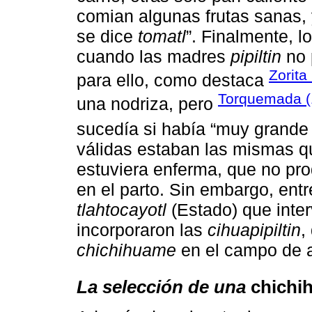
comian algunas frutas sanas, 
se dice
tomatl
”. Finalmente, l
cuando las madres
pipiltin
no 
Zorita
para ello, como destaca
Torquemada 
una nodriza, pero
sucedía si había “muy grande 
válidas estaban las mismas qu
estuviera enferma, que no pro
en el parto. Sin embargo, entr
tlahtocayotl
(Estado) que inter
incorporaron las
cihuapipiltin
,
chichihuame
en el campo de a
La selección de una
chichi