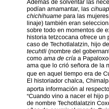
Además de solventar las nece
podían amamantar, las
cihuapi
chichihuame
para las mujere
linaje) también eran seleccio
sobre todo en momentos de expa
historia tetzcocana ofrece un 
caso de Techotlalatzin, hijo d
tecuhtli
(nombre del gobernante
como
ama de cría
a Papaloxoch
ama que lo crió señora de la n
que en aquel tiempo era de C
El historiador chalca, Chimal
aporta información al respect
“Cuando vino a nacer el hijo p
de nombre Techotlalatzin Coxc