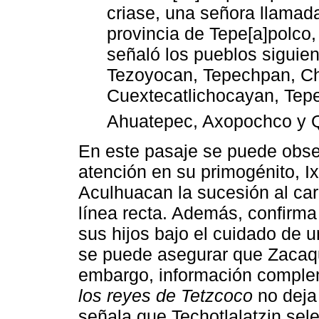
criase, una señora llamada
provincia de Tepe[a]polco, 
señaló los pueblos siguien
Tezoyocan, Tepechpan, Ch
Cuextecatlichocayan, Tepe
Ahuatepec, Axopochco y Q
En este pasaje se puede obser
atención en su primogénito, Ixt
Aculhuacan la sucesión al ca
línea recta. Además, confirma 
sus hijos bajo el cuidado de 
se puede asegurar que Zacaqu
embargo, información comple
los reyes de Tetzcoco
no deja 
señala que Techotlalatzin sel