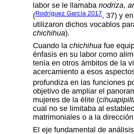
labor se le llamaba
nodriza
,
a
Rodríguez García 2017
(
, 37) y e
utilizaron dichos vocablos pa
chichihua
).
Cuando la
chichihua
fue equip
énfasis en su labor como ali
tenía en otros ámbitos de la v
acercamiento a esos aspectos
profundiza en las funciones po
objetivo de ampliar el panora
mujeres de la élite (
cihuapipilt
cual no se limitaba al estable
matrimoniales o a la dirección
El eje fundamental de análisis