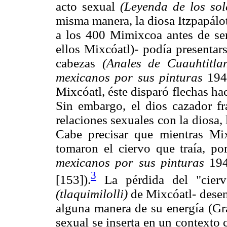
acto sexual
(Leyenda de los sol
misma manera, la diosa Itzpapálo
a los 400 Mimixcoa antes de ser
ellos Mixcóatl)- podía presentar
cabezas
(Anales de Cuauhtitla
mexicanos por sus pinturas
1941
Mixcóatl, éste disparó flechas h
Sin embargo, el dios cazador fr
relaciones sexuales con la diosa,
Cabe precisar que mientras Mix
tomaron el ciervo que traía, p
mexicanos por sus pinturas
194
3
[153]).
La pérdida del "cierv
(tlaquimilolli)
de Mixcóatl- desen
alguna manera de su energía (Gr
sexual se inserta en un contexto 