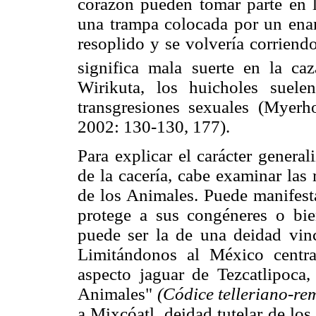
corazón pueden tomar parte en l
una trampa colocada por un enam
resoplido y se volvería corrien
significa mala suerte en la caz
Wirikuta, los huicholes suel
transgresiones sexuales (Myerh
2002: 130-130, 177).
Para explicar el carácter general
de la cacería, cabe examinar las
de los Animales. Puede manifes
protege a sus congéneres o bi
puede ser la de una deidad vinc
Limitándonos al México centra
aspecto jaguar de Tezcatlipoca
Animales"
(Códice telleriano-re
a Mixcóatl, deidad tutelar de los