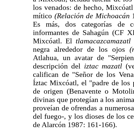
los venados: de hecho, Mixcóatl 
mítico
(Relación de Michoacán
1
Es más, dos categorías de cé
informantes de Sahagún (CF XI:
Mixcóatl. El
tlamacazcamazatl
negra alrededor de los ojos
(
Atlahua, un avatar de "Serpi
descripción del
iztac mazatl
(ve
califican de "Señor de los Vena
Íztac Mixcóatl, el "padre de los
de origen (Benavente o Motoli
divinas que protegían a los anim
proveían de ofrendas a numerosas
del fuego-, y los dioses de los 
de Alarcón 1987: 161-166).