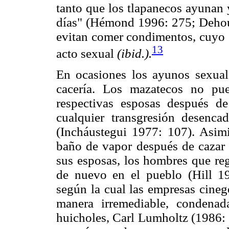
tanto que los tlapanecos ayunan 
días" (Hémond 1996: 275; Dehou
evitan comer condimentos, cuyo 
13
acto sexual
(ibid.).
En ocasiones los ayunos sexual
cacería. Los mazatecos no pue
respectivas esposas después d
cualquier transgresión desenca
(Incháustegui 1977: 107). Asim
baño de vapor después de cazar 
sus esposas, los hombres que reg
de nuevo en el pueblo (Hill 1
según la cual las empresas cine
manera irremediable, condenad
huicholes, Carl Lumholtz (1986: 