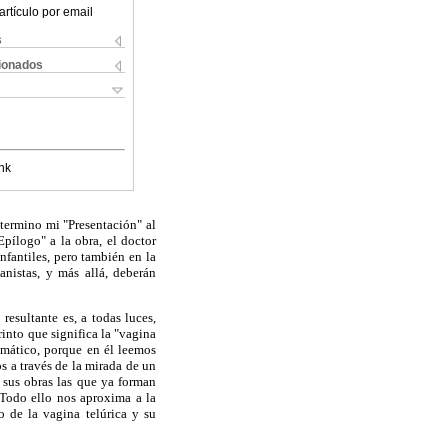
artículo por email
s
cionados
nk
 termino mi "Presentación" al
pílogo" a la obra, el doctor
nfantiles, pero también en la
anistas, y más allá, deberán
resultante es, a todas luces,
into que significa la "vagina
gmático, porque en él leemos
os a través de la mirada de un
sus obras las que ya forman
 Todo ello nos aproxima a la
 de la vagina telúrica y su