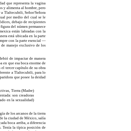
dad que representa la vagina
os y alimenta al hombre, pero
 a Tlaltecuhtli, Señor/Señora
ual por medio del cual se le
ódices, debajo de recipientes
la figura del númen permanece
mexica están labradas con la
anera está ubicada en la parte
empre con la parte esencial —
n de manejo exclusivo de los
 debió de impactar de manera
iba en que esa boca enorme de
 el tercer capítulo de su obra
rente a Tlaltecuhtli, para lo
-paridora que posee la deidad
ctivas, Tierra (Madre)
entada: son creadoras
ado en la sexualidad)
a de los arcanos de la tierra
de la ciudad de México, salía
ada boca arriba, a diferencia
 Tenía la típica posición de