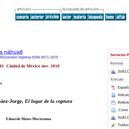
a náhuatl
Servicios 
8002
versión impresa
ISSN
0071-1675
Revista
l.41 Ciudad de México nov. 2010
SciELO
Articulo
s
Españo
Artícu
Báez-Jorge,
El lugar de la captura
Referen
Como c
SciELO
Eduardo Matos Moctezuma
Traduc