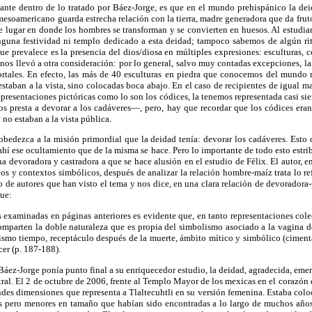
vante dentro de lo tratado por Báez-Jorge, es que en el mundo prehispánico la dei
esoamericano guarda estrecha relación con la tierra, madre generadora que da frut
 lugar en donde los hombres se transforman y se convierten en huesos. Al estudiar
inguna festividad ni templo dedicado a esta deidad; tampoco sabemos de algún rit
que prevalece es la presencia del dios/diosa en múltiples expresiones: esculturas, c
que nos llevó a otra consideración: por lo general, salvo muy contadas excepciones, 
ortales. En efecto, las más de 40 esculturas en piedra que conocemos del mundo 
estaban a la vista, sino colocadas boca abajo. En el caso de recipientes de igual m
representaciones pictóricas como lo son los códices, la tenemos representada casi si
os presta a devorar a los cadáveres—, pero, hay que recordar que los códices era
 no estaban a la vista pública.
 obedezca a la misión primordial que la deidad tenía: devorar los cadáveres. Esto
 ahí ese ocultamiento que de la misma se hace. Pero lo importante de todo esto estr
na devoradora y castradora a que se hace alusión en el estudio de Félix. El autor, en
os y contextos simbólicos, después de analizar la relación hombre-maíz trata lo refe
de autores que han visto el tema y nos dice, en una clara relación de devoradora
que:
es examinadas en páginas anteriores es evidente que, en tanto representaciones cole
omparten la doble naturaleza que es propia del simbolismo asociado a la vagina d
mismo tiempo, receptáculo después de la muerte, ámbito mítico y simbólico (ciment
cer (p. 187-188).
áez-Jorge ponía punto final a su enriquecedor estudio, la deidad, agradecida, emergí
ral. El 2 de octubre de 2006, frente al Templo Mayor de los mexicas en el corazón 
andes dimensiones que representa a Tlaltecuhtli en su versión femenina. Estaba coloc
res pero menores en tamaño que habían sido encontradas a lo largo de muchos años.