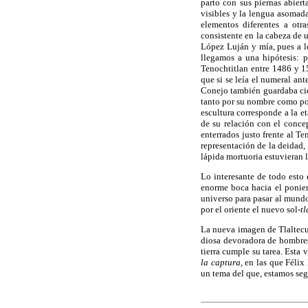
parto con sus piernas abiert
visibles y la lengua asomad
elementos diferentes a otr
consistente en la cabeza de 
López Luján y mía, pues a lo
llegamos a una hipótesis: p
Tenochtitlan entre 1486 y 15
que si se leía el numeral an
Conejo también guardaba cier
tanto por su nombre como por
escultura corresponde a la 
de su relación con el conce
enterrados justo frente al T
representación de la deidad,
lápida mortuoria estuvieran lo
Lo interesante de todo esto
enorme boca hacia el ponien
universo para pasar al mundo 
por el oriente el nuevo sol
-t
La nueva imagen de Tlaltecuh
diosa devoradora de hombres,
tierra cumple su tarea. Esta
la captura,
en las que Félix
un tema del que, estamos segu