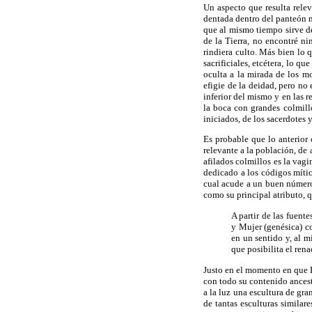
Un aspecto que resulta rele
dentada dentro del panteón m
que al mismo tiempo sirve de
de la Tierra, no encontré n
rindiera culto. Más bien lo 
sacrificiales, etcétera, lo 
oculta a la mirada de los m
efigie de la deidad, pero no 
inferior del mismo y en las 
la boca con grandes colmill
iniciados, de los sacerdotes y
Es probable que lo anterior
relevante a la población, de
afilados colmillos es la vagi
dedicado a los códigos mític
cual acude a un buen número 
como su principal atributo, 
A partir de las fuent
y Mujer (genésica) c
en un sentido y, al 
que posibilita el rena
Justo en el momento en que B
con todo su contenido ancest
a la luz una escultura de gr
de tantas esculturas simila