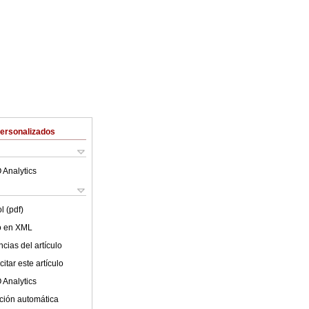
Personalizados
 Analytics
l (pdf)
lo en XML
cias del artículo
itar este artículo
 Analytics
ción automática