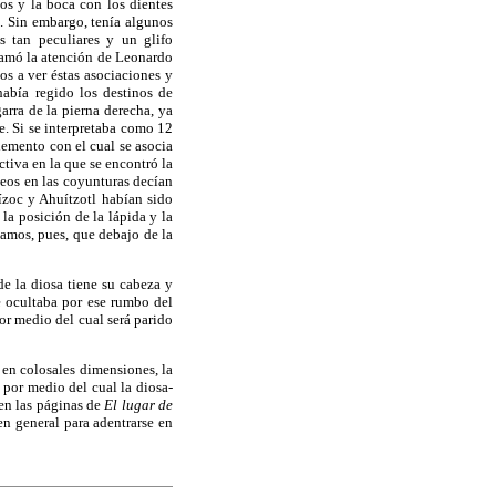
dos y la boca con los dientes
. Sin embargo, tenía algunos
s tan peculiares y un glifo
llamó la atención de Leonardo
os a ver éstas asociaciones y
bía regido los destinos de
arra de la pierna derecha, ya
e. Si se interpretaba como 12
lemento con el cual se asocia
tiva en la que se encontró la
eos en las coyunturas decían
ízoc y Ahuítzotl habían sido
la posición de la lápida y la
bamos, pues, que debajo de la
de la diosa tiene su cabeza y
 ocultaba por ese rumbo del
por medio del cual será parido
 en colosales dimensiones, la
 por medio del cual la diosa-
 en las páginas de
El lugar de
n general para adentrarse en