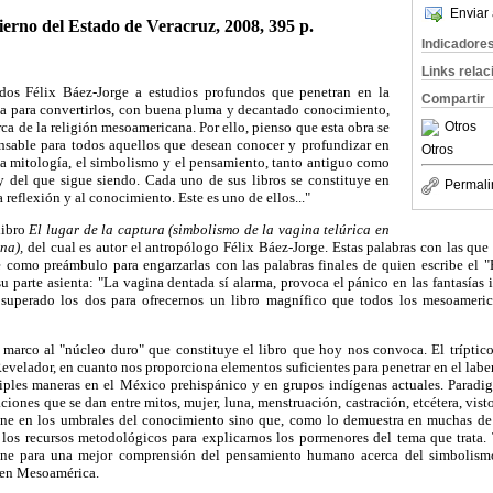
Enviar 
erno del Estado de Veracruz, 2008, 395 p.
Indicadore
Links rela
dos Félix Báez-Jorge a estudios profundos que penetran en la
Compartir
ata para convertirlos, con buena pluma y decantado conocimiento,
rca de la religión mesoamericana. Por ello, pienso que esta obra se
Otros
ensable para todos aquellos que desean conocer y profundizar en
Otros
la mitología, el simbolismo y el pensamiento, tanto antiguo como
y del que sigue siendo. Cada uno de sus libros se constituye en
Permali
a reflexión y al conocimiento. Este es uno de ellos..."
libro
El lugar de la captura (simbolismo de la vagina telúrica en
na),
del cual es autor el antropólogo Félix Báez-Jorge. Estas palabras con las que
e como preámbulo para engarzarlas con las palabras finales de quien escribe el "E
su parte asienta: "La vagina dentada sí alarma, provoca el pánico en las fantasías i
 superado los dos para ofrecernos un libro magnífico que todos los mesoameric
marco al "núcleo duro" que constituye el libro que hoy nos convoca. El tríptico 
evelador, en cuanto nos proporciona elementos suficientes para penetrar en el laber
iples maneras en el México prehispánico y en grupos indígenas actuales. Paradi
aciones que se dan entre mitos, mujer, luna, menstruación, castración, etcétera, vist
ene en los umbrales del conocimiento sino que, como lo demuestra en muchas de 
los recursos metodológicos para explicarnos los pormenores del tema que trata.
ene para una mejor comprensión del pensamiento humano acerca del simbolismo
 en Mesoamérica.