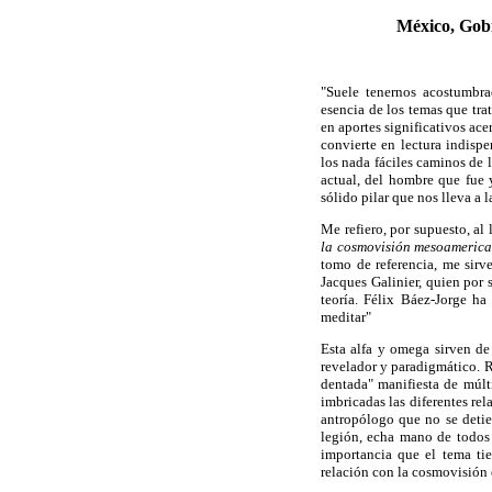
México, Gobi
"Suele tenernos acostumbra
esencia de los temas que tr
en aportes significativos ace
convierte en lectura indisp
los nada fáciles caminos de 
actual, del hombre que fue 
sólido pilar que nos lleva a l
Me refiero, por supuesto, al 
la cosmovisión mesoamerica
tomo de referencia, me sirv
Jacques Galinier, quien por 
teoría. Félix Báez-Jorge ha
meditar"
Esta alfa y omega sirven de 
revelador y paradigmático. R
dentada" manifiesta de múlt
imbricadas las diferentes rel
antropólogo que no se deti
legión, echa mano de todos 
importancia que el tema ti
relación con la cosmovisión